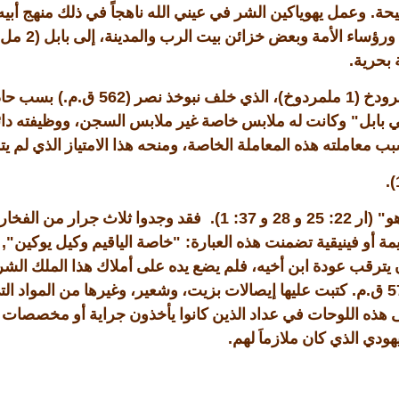
.
يحة
وعمل يهوياكين الشر في عيني الله ناهجاً في ذلك منهج أبيه
(2
ورؤساء الأمة وبعض خزائن بيت الرب والمدينة، إلى بابل
مل
.
 بحرية
.)
.
(562
)
(1
مرودخ
ملمردوخ
، الذي خلف نبوخذ نصر
ق
م
بسب حادث
"
 بابل
وكانت له ملابس خاصة غير ملابس السجن، ووظيفته دائمة
معاملته هذه المعاملة الخاصة، ومنحه هذا الامتياز الذي لم يتم
37: 1).
28
22: 25
" (
هو
ار
و
و
فقد وجدوا ثلاث جرار من الفخ
",
: "
مة أو فينيقية تضمنت هذه العبارة
خاصة الياقيم وكيل يوكين
كان يترقب عودة ابن أخيه، فلم يضع يده على أملاك هذا الملك ال
.
.
ق
م
كتبت عليها إيصالات بزيت، وشعير، وغيرها من المواد ا
ى هذه اللوحات في عداد الذين كانوا يأخذون جراية أو مخصصات
.
هودي الذي كان ملازماَ لهم