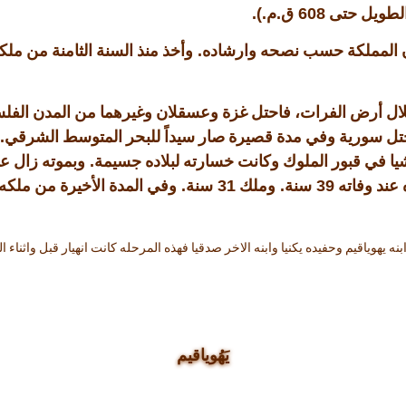
.).
.
608
الطويل حتى
ق
م
.
ون المملكة حسب نصحه وارشاده
وأخذ منذ السنة الثامنة من مل
ال أرض الفرات، فاحتل غزة وعسقلان وغيرهما من المدن الفلسط
.
حتل سورية وفي مدة قصيرة صار سيداً للبحر المتوسط الشرقي
.
في قبور الملوك وكانت خسارته لبلاده جسيمة
وبموته زال عز
.
31
.
39
عند وفاته
سنة
وملك
سنة
وفي المدة الأخيرة من ملكه ت
نه يهوياقيم وحفيده يكنيا وابنه الاخر صدقيا فهذه المرحله كانت انهيار قبل واثناء
يَهُوياقيم