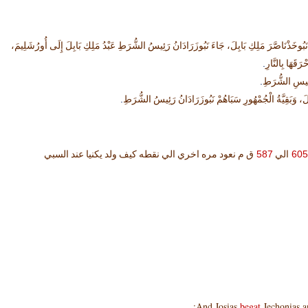
ُوخَذْنَاصَّرَ مَلِكِ بَابِلَ، جَاءَ نَبُوزَرَادَانُ رَئِيسُ الشُّرَطِ عَبْدُ مَلِكِ بَابِلَ إِلَى أُورُشَلِيمَ،
.
َقَهَا بِالنَّارِ
.
رَئِيسِ الشُّرَطِ
.
بِلَ، وَبَقِيَّةُ الْجُمْهُورِ سَبَاهُمْ نَبُوزَرَادَانُ رَئِيسُ الشُّرَطِ
587
605
الي
ق م نعود مره اخري الي نقطه كيف ولد يكنيا عند السبي
begat
Jechonias a