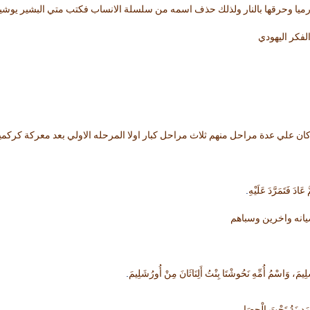
 ارميا وحرقها بالنار ولذلك حذف اسمه من سلسلة الانساب فكتب متي البشير يوشيا 
لفكر اليهودي
ان علي عدة مراحل منهم ثلاث مراحل كبار اولا المرحله الاولي بعد معركة كرك
.
َّ عَادَ فَتَمَرَّدَ عَلَيْهِ
انه واخرين وسباهم
.
يمَ، وَاسْمُ أُمِّهِ نَحُوشْتَا بِنْتُ أَلِنَاثَانَ مِنْ أُورُشَلِيمَ
.