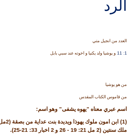
الرد
العدد من انجيل متي
1: 11
و يوشيا ولد يكنيا و اخوته عند سبي بابل
من هو يوشيا
من قاموس الكتاب المقدس
:
"
"
اسم عبري معناه
يهوه يشفى
وهو اسم
(2
(1)
ابن امون ملوك يهوذا ويديدة بنت عداية من بصقة
مل
33: 21-25).
2
21: 19 - 26
(2
ملك سنتين
مل
و
اخبار