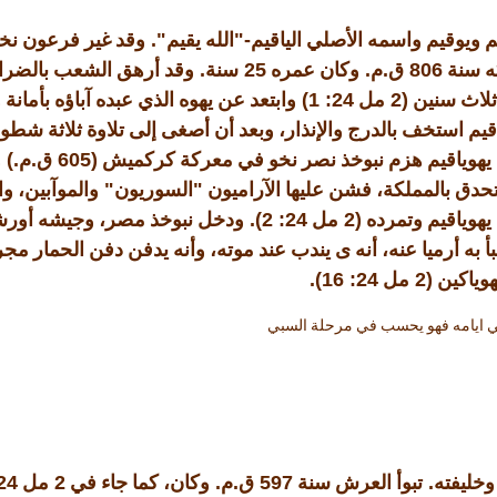
".
-"
م ويوقيم واسمه الأصلي الياقيم
الله يقيم
وقد غير فرعون نخ
.
25
.
.
806
كه سنة
ق
م
وكان عمره
سنة
وقد أرهق الشعب بالضرائ
24: 1)
(2
 ثلاث سنين
مل
وابتعد عن يهوه الذي عبده آباؤه بأمانة 
اقيم استخف بالدرج والإنذار، وبعد أن أصغى إلى تلاوة ثلاثة شط
.)
.
(605
 يهوياقيم هزم نبوخذ نصر نخو في معركة كركميش
ق
م
و
"
"
حدق بالمملكة، فشن عليها الآراميون
السوريون
والموآبين، و
24: 2).
(2
يهوياقيم وتمرده
مل
ودخل نبوخذ مصر، وجيشه أورشل
نبأ به أرميا عنه، أنه ى يندب عند موته، وأنه يدفن دفن الحمار مج
24: 16).
(2
هوياكين
مل
ي ايامه فهو يحسب في مرحلة السبي
4: 8
2
.
.
597
.
وخليفته
تبوأ العرش سنة
ق
م
وكان، كما جاء في
مل