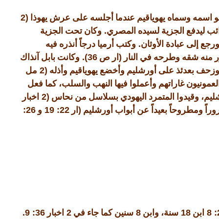
(2
و اسمه وسماه يهوياقيم عندما أجلسه على عرش يهوذا
.
ب ليدفع الجزية لسيده المصري
وكان تحت الجزية
.
ورجع إلى عبادة الأوثان
وكتب أرميا درجاً أنذره فيه
36).
(
ور منه شقه وطرحه في النار
ار ص
وكانت بابل آنذاك
(2
زحف بعدئذ على أورشليم وأخضع يهوياقيم وأذله
مل
العمونيون غاراتهم وأعملوا فيها النهب والسلب، كما فعل
(2
يم، وقيدوا المتمرد اليهودي بسلاسل من نحاس
اخبار
26:
22: 19
(
روراً ومطروحاً بعيداً عن أبواب أورشليم
ار
و
36: 9.
2
8
18
2
ابن
سنة، وابن
سنين كما جاء في
اخبار