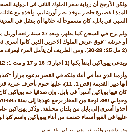
ولكن الأرجح أن رواية سفر الملوك الثاني في الرواية الصح
المدة القصيرة حاصر نبوخذ نصر أورشليم، وأخذه مع عائلته 
السبي في بابل، كان مسموحاً له خلالها أن ينتقل في المدينة
37
.
ولم يزج في السجن كما يظهر
وبعد
سنة رفعه أوريل 
"
أو عرشه
فوق عرش الملوك الآخرين الذين كانوا أسرى في
25: 28-30).
(2
مل
ومن الطريف أن يتأمل المرء ليعرف سبب 
1: 12).
17
3: 16
(1
ويدعى يهوياكين أيضاً يكنيا
اخبار
و
و مت
"
وأرميا الذي تنبأ في أثناء ملكه في القصر يدعوه مراراً
كنيا
1: 11)
(
أنها دبير القديمة
قض
، عليها ختوم بأحرف عبرية قدي
كان فيها يوياكين أسيراً في بابل، وإن صدقيا عم يوياكين 
595-570
390
وحوالي
لوحة من الفخار يرجع عهدها إلى سنة
.
أخذوا أسرى إلى بابل من بلدان مختلفة
وذُكر يهوياكين عل
عليها في القبو أسماء خمسة من أبناء يهوياكين واسم كنيا الي
وهو بدا شرير ولكنه تغير وهي ايضا في اثناء السبي