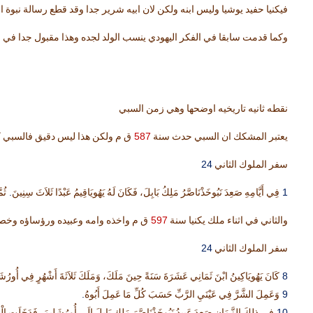
فيكنيا حفيد يوشيا وليس ابنه ولكن لان ابيه شرير جدا وقد قطع رسالة نبوة
وكما قدمت سابقا في الفكر اليهودي ينسب الولد لجده وهذا مقبول جدا في ا
نقطه ثانيه تاريخيه اوضحها وهي زمن السبي
587
يعتبر المشكك ان السبي حدث سنة
ق م ولكن هذا ليس دقيق فالسبي ك
24
سفر الملوك الثاني
.
1
فِي أَيَّامِهِ صَعِدَ نَبُوخَذْنَاصَّرُ مَلِكُ بَابِلَ، فَكَانَ لَهُ يَهُويَاقِيمُ عَبْدًا ثَلاَثَ سِنِينَ
ثُم
597
والثاني في اثناء ملك يكنيا سنة
ق م واخذه وامه وعبيده ورؤساؤه وخصي
24
سفر الملوك الثاني
8
كَانَ يَهُويَاكِينُ ابْنَ ثَمَانِي عَشَرَةَ سَنَةً حِينَ مَلَكَ، وَمَلَكَ ثَلاَثَةَ أَشْهُرٍ فِي أُورُشَلِ
.
9
وَعَمِلَ الشَّرَّ فِي عَيْنَيِ الرَّبِّ حَسَبَ كُلِّ مَا عَمِلَ أَبُوهُ
10