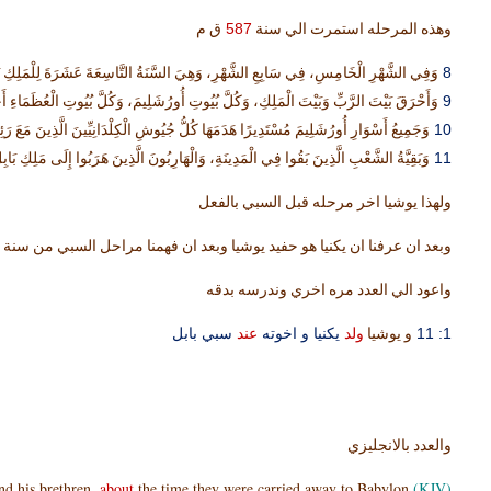
587
وهذه المرحله استمرت الي سنة
ق م
8
وَفِي الشَّهْرِ الْخَامِسِ، فِي سَابِعِ الشَّهْرِ، وَهِيَ السَّنَةُ التَّاسِعَةَ عَشَرَةَ لِلْمَلِكِ نَب
9
وَأَحْرَقَ بَيْتَ الرَّبِّ وَبَيْتَ الْمَلِكِ، وَكُلَّ بُيُوتِ أُورُشَلِيمَ، وَكُلَّ بُيُوتِ الْعُظَمَاءِ أَحْر
10
وَجَمِيعُ أَسْوَارِ أُورُشَلِيمَ مُسْتَدِيرًا هَدَمَهَا كُلُّ جُيُوشِ الْكِلْدَانِيِّينَ الَّذِينَ مَعَ 
11
وَبَقِيَّةُ الشَّعْبِ الَّذِينَ بَقُوا فِي الْمَدِينَةِ، وَالْهَارِبُونَ الَّذِينَ هَرَبُوا إِلَى مَلِكِ بَا
ولهذا يوشيا اخر مرحله قبل السبي بالفعل
وبعد ان عرفنا ان يكنيا هو حفيد يوشيا وبعد ان فهمنا مراحل السبي من سنة
واعود الي العدد مره اخري وندرسه بدقه
1: 11
ولد
يكنيا و اخوته
عند
سبي بابل
و يوشيا
والعدد بالانجليزي
nd his brethren,
about
the time they were carried away to Babylon:
And Josias
(KJV)