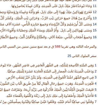
فِي ذلِكَ الزَّمَانِ صَعِدَ عَبِيدُ نَبُوخَذْنَاصَّرَ مَلِكِ بَابِلَ إِلَى أُورُشَلِيمَ، فَدَخَلَتِ الْ
.
11
وَجَاءَ نَبُوخَذْنَاصَّرُ مَلِكُ بَابِلَ عَلَى الْمَدِينَةِ، وَكَانَ عَبِيدُهُ يُحَاصِرُونَهَا
12
فَخَرَجَ يَهُويَاكِينُ مَلِكُ يَهُوذَا إِلَى مَلِكِ بَابِلَ، هُوَ وَأُمُّهُ وَعَبِيدُهُ وَرُؤَسَاؤُهُ وَخِصْي
13
وَأَخْرَجَ مِنْ هُنَاكَ جَمِيعَ خَزَائِنِ بَيْتِ الرَّبِّ، وَخَزَائِنِ بَيْتِ الْمَلِكِ، وَكَسَّرَ كُلَّ آن
14
وَسَبَى كُلَّ أُورُشَلِيمَ وَكُلَّ الرُّؤَسَاءِ وَجَمِيعَ جَبَابِرَةِ الْبَأْسِ، عَشَرَةَ آلاَفِ مَسْبِيّ
.
15
وَسَبَى يَهُويَاكِينَ إِلَى بَابِلَ
وَأُمَّ الْمَلِكِ وَنِسَاءَ الْمَلِكِ وَخِصْيَانَهُ وَأَقْوِيَاءَ الأ
16
وَجَمِيعُ أَصْحَابِ الْبَأْسِ، سَبْعَةُ آلاَفٍ، وَالصُّنَّاعُ وَالأَقْيَانُ أَلْفٌ، وَجَمِيعُ الأَبْطَالِ
588
والمرحله الثالثه وهي تقريبا
ق م بعد تسع سنين سنين من السبي الثاني
25
سفر الملوك الثاني
1
وَفِي السَّنَةِ التَّاسِعَةِ لِمُلْكِهِ، فِي الشَّهْرِ الْعَاشِرِ فِي عَاشِرِ الشَّهْرِ، جَاءَ نَبُوخَذْنَاصّ
.
2
وَدَخَلَتِ الْمَدِينَةُ تَحْتَ الْحِصَارِ إِلَى السَّنَةِ الْحَادِيَةَ عَشَرَةَ لِلْمَلِكِ صِدْقِيَّا
.
3
فِي تَاسِعِ الشَّهْرِ اشْتَدَّ الْجُوعُ فِي الْمَدِينَةِ، وَلَمْ يَكُنْ خُبْزٌ لِشَعْبِ الأَرْضِ
4
فَثُغِرَتِ الْمَدِينَةُ، وَهَرَبَ جَمِيعُ رِجَالِ الْقِتَالِ لَيْلاً مِنْ طَرِيقِ الْبَابِ بَيْنَ السُّورَيْنِ 
5
فَتَبِعَتْ جُيُوشُ الْكِلْدَانِيِّينَ الْمَلِكَ فَأَدْرَكُوهُ فِي بَرِّيَّةِ أَرِيحَا، وَتَفَرَّقَتْ جَمِيعُ جُي
.
6
فَأَخَذُوا الْمَلِكَ وَأَصْعَدُوهُ إِلَى مَلِكِ بَابِلَ إِلَى رَبْلَةَ وَكَلَّمُوهُ بِالْقَضَاءِ عَلَيْهِ
7
وَقَتَلُوا بَنِي صِدْقِيَّا أَمَامَ عَيْنَيْهِ، وَقَلَعُوا عَيْنَيْ صِدْقِيَّا وَقَيَّدُوهُ بِسِلْسِلَتَيْنِ مِنْ