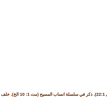
).
1: 10
(
22:1).
ذكر في سلسلة انساب المسيح
مت
الخ
خلف اب