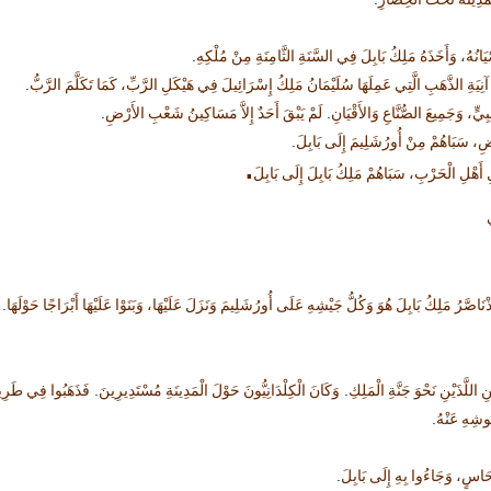
مَدِينَةُ تَحْتَ الْحِصَارِ
.
َانُهُ، وَأَخَذَهُ مَلِكُ بَابِلَ فِي السَّنَةِ الثَّامِنَةِ مِنْ مُلْكِهِ
.
ِيَةِ الذَّهَبِ الَّتِي عَمِلَهَا سُلَيْمَانُ مَلِكُ إِسْرَائِيلَ فِي هَيْكَلِ الرَّبِّ، كَمَا تَكَلَّمَ الرَّبُّ
.
.
ٍ، وَجَمِيعَ الصُّنَّاعِ وَالأَقْيَانِ
لَمْ يَبْقَ أَحَدٌ إِلاَّ مَسَاكِينُ شَعْبِ الأَرْضِ
.
َرْضِ، سَبَاهُمْ مِنْ أُورُشَلِيمَ إِلَى بَابِلَ
.
 أَهْلِ الْحَرْبِ، سَبَاهُمْ مَلِكُ بَابِلَ إِلَى بَابِلَ
.
َرُ مَلِكُ بَابِلَ هُوَ وَكُلُّ جَيْشِهِ عَلَى أُورُشَلِيمَ وَنَزَلَ عَلَيْهَا، وَبَنَوْا عَلَيْهَا أَبْرَاجًا حَوْلَهَا
.
.
اللَّذَيْنِ نَحْوَ جَنَّةِ الْمَلِكِ
وَكَانَ الْكِلْدَانِيُّونَ حَوْلَ الْمَدِينَةِ مُسْتَدِيرِينَ
فَذَهَبُوا فِي طَرِيقِ 
.
ُوشِهِ عَنْهُ
.
 نُحَاسٍ، وَجَاءُوا بِهِ إِلَى بَابِلَ