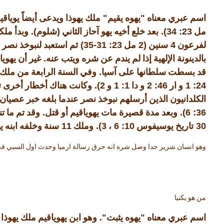
"
"
اسم عبري معناه
يهوه يقيم
ملك يهوذا ويدعى أيضاً يوياقي
).
(
23: 34).
مل
بعد خلع أخيه يهو آحاز الثاني
شلوم
وبدأ مل
23: 31-35)
(2
4
لفرعون
سنين
مل
ثم استعبد لنبوخذ نصر
.
بالدينونة الإلهية إذا لم يندم عن شره ويتب عنه
غير أن يهوي
.
قد بسطت سلطانها على آسيا
وفي السنة الرابعة من ملك
2).
1: 1
46: 2
24: 1
و ار
و دا
و
وكانت هناك أخطار أخرى ت
الكلدانيون الذين أرسلهم نبوخذ نصر عندما بلغه خبر عصيان 
.
36: 6).
وبعد مدة قصيرة مات يهوياقيم أو قتل
وقد تم ما ت
11
3).
10: 6
30
تاريخ يوسيفوس
،
وملك
سنة وخلفه ابنه ي
وهو انسان شرير جدا وصل شره انه حرق رسالة ارميا وحدث اول السبي ف
من هو يكنيا
".
"
اسم عبري معناه
يهوه يثبت
وهو ابن يهوياقيم ملك يهوذا 