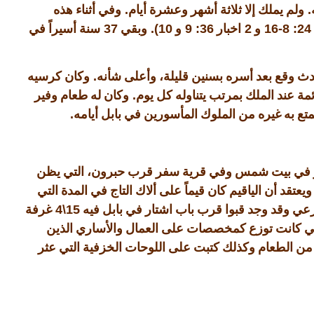
.
.
ولم يملك إلا ثلاثة أشهر وعشرة أيام
وفي أثناء هذه
37
10).
36: 9
2
24: 8-16
و
اخبار
و
وبقي
سنة أسيراً في
.
 وقع بعد أسره بسنين قليلة، وأعلى شأنه
وكان كرسيه
.
 عند الملك بمرتب يتناوله كل يوم
وكان له طعام وفير
.
تع به غيره من الملوك المأسورين في بابل أيامه
ار في بيت شمس وفي قرية سفر قرب حبرون، التي يظن
ويعتقد أن الياقيم كان قيماً على ألاك التاج في المدة التي
15\4
شرعي وقد وجد قبوا قرب باب اشتار في بابل فيه
غرفة
لتي كانت توزع كمخصصات على العمال والأساري الذين
 من الطعام وكذلك كتبت على اللوحات الخزفية التي عثر