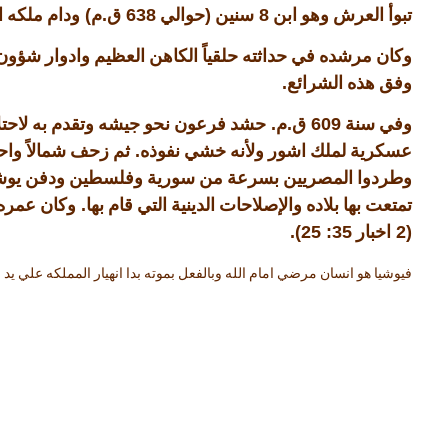
)
.
638
(
8
تبوأ العرش وهو ابن
سنين
حوالي
ق
م
ودام ملكه 
وكان مرشده في حداثته حلقياً الكاهن العظيم وادوار شؤ
.
وفق هذه الشرائع
.
.
609
وفي سنة
ق
م
حشد فرعون نحو جيشه وتقدم به لاحتل
.
عسكرية لملك اشور ولأنه خشي نفوذه
ثم زحف شمالاً وا
وطردوا المصريين بسرعة من سورية وفلسطين ودفن يوشيا 
.
تمتعت بها بلاده والإصلاحات الدينية التي قام بها
وكان عمره 
35: 25).
(2
اخبار
فيوشيا هو انسان مرضي امام الله وبالفعل بموته بدا انهيار المملكه علي يد اب