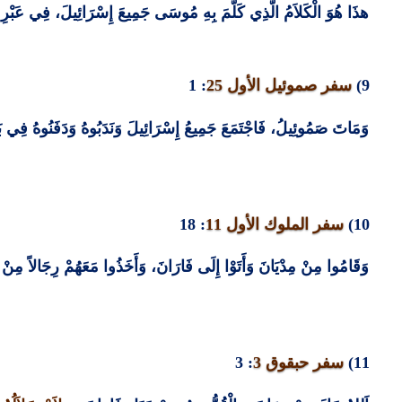
هذَا هُوَ الْكَلاَمُ الَّذِي كَلَّمَ بِهِ مُوسَى جَمِيعَ إِسْرَائِيلَ، فِي عَبْرِ ا
9)
سفر صموئيل الأول
25
: 1
وَمَاتَ صَمُوئِيلُ، فَاجْتَمَعَ جَمِيعُ إِسْرَائِيلَ وَنَدَبُوهُ وَدَفَنُوهُ فِي بَي
10)
سفر الملوك الأول
11
: 18
وَقَامُوا مِنْ مِدْيَانَ وَأَتَوْا إِلَى فَارَانَ، وَأَخَذُوا مَعَهُمْ رِجَالاً مِنْ 
11)
سفر حبقوق
3
: 3