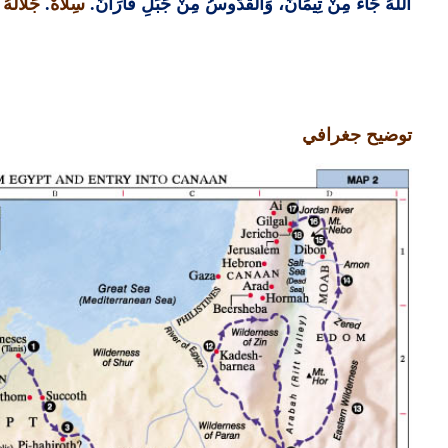
اَللهُ جَاءَ مِنْ تِيمَانَ، وَالْقُدُّوسُ مِنْ جَبَلِ فَارَانَ
.
سِلاَهْ
.
جَلاَلُه
توضيح جغرافي