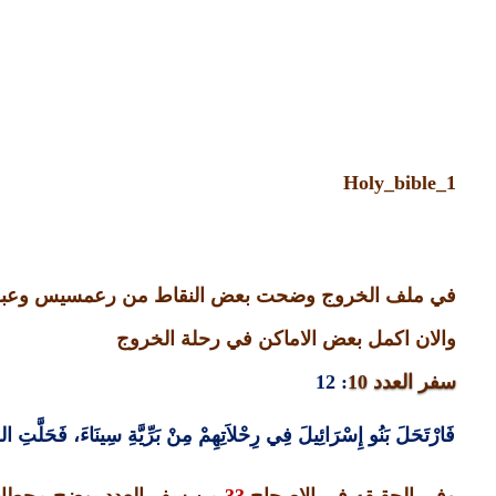
Holy_bible_1
في ملف الخروج وضحت بعض النقاط من رعمسيس وعبور ا
والان اكمل بعض الاماكن في رحلة الخروج
سفر العدد
10
: 12
فَارْتَحَلَ بَنُو إِسْرَائِيلَ فِي رِحْلاَتِهِمْ مِنْ بَرِّيَّةِ سِينَاءَ، فَحَلَّتِ الس
وفي الحقيقه في الاصحاح
33
من سفر العدد يوضح محطات 