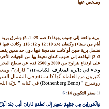
وملخص عنها
برية واقعة إلى جنوب يهوذا
(1
صم
25: 1
ـ
5)
وشرق برية ب
أيام من سيناء
)
وكنعان
(
عد
10: 12
و
12: 16).
وكانت فيها
تشمل برية صين أو كانت مندمجة فيها دون حد معين يفصل
3: 3)
الواقعة إلى جنوب كنعان تحيط بها من الجهات الأخرى
على ارتفاع يتراوح بين
2000
و
2500
قدم عن سطح البحر
.
وجاء في دائرة المعارف الكتابية
"
فاران
"
، ومعن
(11)
كثيرون من العلماء أنّها كانت تقع في الشمال ال
روتنبرج
" (Rothenberg Beno)
في كتابه
"
برّيّة الله
1)
سفر التكوين
14
: 6
وَالْحُورِيِّينَ فِي جَبَلِهِمْ سَعِيرَ إِلَى بُطْمَةِ فَارَانَ الَّتِي عِنْدَ الْبَرِّيَّ