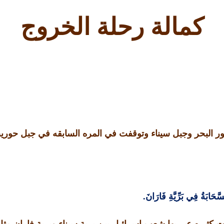
كمالة رحلة الخروج
لبحر وجبل سيناء وتوقفت في المره السابقه في جبل حوري
َّحَابَةُ فِي بَرِّيَّةِ فَارَانَ
.
كثيره عبر بها شعب اسرائيل بين برية سيناء وبرية فاران م