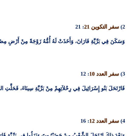
2)
سفر التكوين
21
: 21
وَسَكَنَ فِي بَرِّيَّةِ فَارَانَ، وَأَخَذَتْ لَهُ أُمُّهُ زَوْجَةً مِنْ أَرْضِ مِصْ
3)
سفر العدد
10
: 12
فَارْتَحَلَ بَنُو إِسْرَائِيلَ فِي رِحْلاَتِهِمْ مِنْ بَرِّيَّةِ سِينَاءَ، فَحَلَّتِ الس
4)
سفر العدد
12
: 16
وَبَعْدَ ذلِكَ ارْتَحَلَ الشَّعْبُ مِنْ حَضَيْرُوتَ وَنَزَلُوا فِي بَرِّيَّةِ فَار