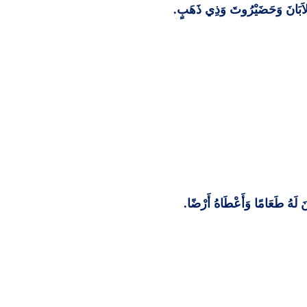
 وَلاَبَانَ وَحَضَيْرُوتَ وَذِي ذَهَبٍ
.
نَ لَهُ طَعَامًا وَأَعْطَاهُ أَرْضًا
.