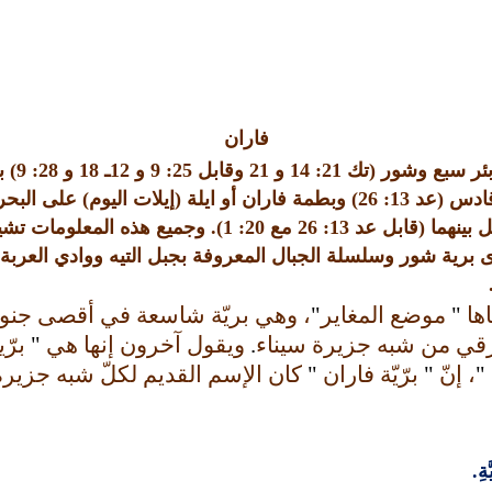
فاران
ئر سبع وشور
(
تك
21: 14
و
21
وقابل
25: 9
و
12
ـ
18
و
28: 9)
ب
 قادس
(
عد
13: 26)
وبطمة فاران أو ايلة
(
إيلات اليوم
)
على البحر
 بينهما
(
قابل عد
13: 26
مع
20: 1).
وجميع هذه المعلومات تشير
 برية شور وسلسلة الجبال المعروفة بجبل التيه ووادي العربة
اها
"
موضع المغاير
"
، وهي بريّة شاسعة في أقصى جنو
شرقي من شبه جزيرة سيناء
.
ويقول آخرون إنها هي
"
برّي
"
، إنّ
"
برّيّة فاران
"
كان الإسم القديم لكلّ شبه جزيرة
ةِ
.