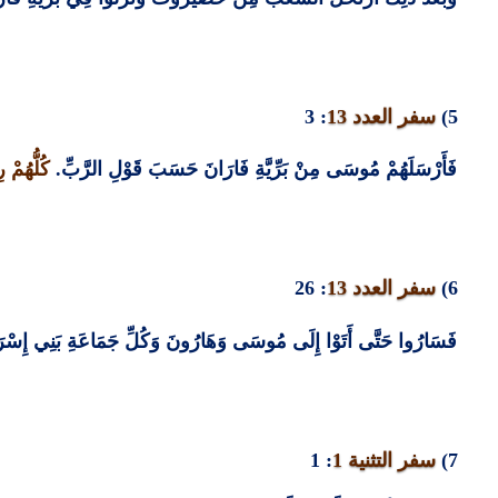
5)
سفر العدد
13
: 3
فَأَرْسَلَهُمْ مُوسَى مِنْ بَرِّيَّةِ فَارَانَ حَسَبَ قَوْلِ الرَّبِّ
.
كُلُّهُمْ 
6)
سفر العدد
13
: 26
فَسَارُوا حَتَّى أَتَوْا إِلَى مُوسَى وَهَارُونَ وَكُلِّ جَمَاعَةِ بَنِي إِسْرَائِيلَ
7)
سفر التثنية
1
: 1