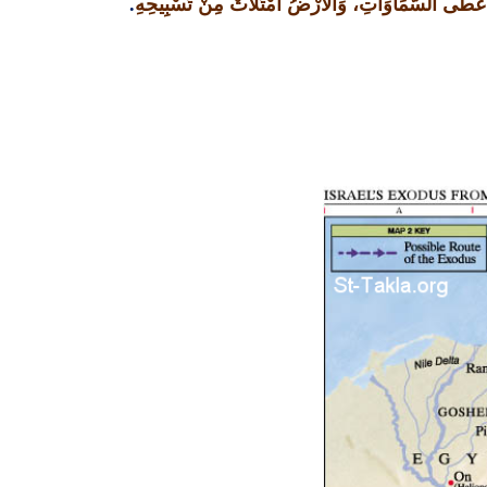
ُ غَطَّى السَّمَاوَاتِ، وَالأَرْضُ امْتَلأَتْ مِنْ تَسْبِيحِهِ
.