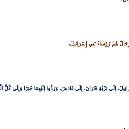
رِجَالٌ هُمْ رُؤَسَاءُ بَنِي إِسْرَائِيلَ،
، إِلَى بَرِّيَّةِ فَارَانَ، إِلَى قَادَشَ، وَرَدُّوا إِلَيْهِمَا خَبَرًا وَإِلَى كُلِّ الْ