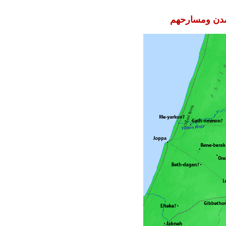
مدن ومسارحهم