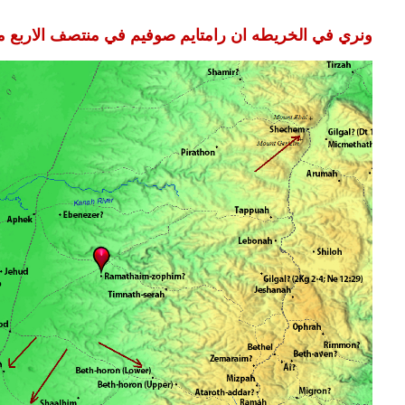
ونري في الخريطه ان رامتايم صوفيم في منتصف الاربع 