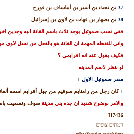
37
بن تحث بن أسير بن أبياساف بن قورح
38
بن يصهار بن قهات بن لاوي بن إسرائيل
ففي نسب صموئيل يوجد ثلاث باسم القانة ابيه وجدين اخر
واتي للنقطه المهمة ان القانة هو بالفعل من نسل لاوي م
فكيف يقول عنه انه افرايمي ؟
لو ننظر لاسم المدينه
سفر صموئيل الاول
1
1
كان رجل من رامتايم صوفيم من جبل أفرايم اسمه ألقان
والامر بوضوح شديد ان جده بني مدينة
صوف وتسميت باس
H7436
רמתים
צופים