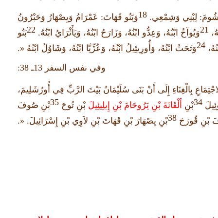
18
شُومَ
:
لِبْنِي وَشِمْعِي
.
وَبَنُو قَهَاتَ
:
عَمْرَامُ وَيِصْهَارُ وَحَبْرُونُ
22
21
ُهُ،
وَيُوآخُ ابْنُهُ، وَعِدُّو ابْنُهُ، وَزَارَحُ ابْنُهُ، وَيَأَثْرَايُ ابْنُهُ
.
بَنُو
24
ْنُهُ،
وَتَحَثُ ابْنُهُ، وَأُورِيئِيلُ ابْنُهُ، وَعُزِّيَّا ابْنُهُ، وَشَاوُلُ ابْنُهُ
«.
وفي نفس السفر
13
ـ
38:
ْتِمَاعِ بِالْغِنَاءِ إِلَى أَنْ بَنَى سُلَيْمَانُ بَيْتَ الرَّبِّ فِي أُورُشَلِيمَ،
35
34
وئِيلَ
بْنِ
أَلْقَانَةَ بْنِ يَرُوحَامَ بْنِ إِيلِيئِيلَ
بْنِ تُوحَ
بْنِ صُوفَ
38
افَ بْنِ قُورَحَ
بْنِ يِصْهَارَ بْنِ قَهَاتَ بْنِ لاَوِي بْنِ إِسْرَائِيلَ
. «.