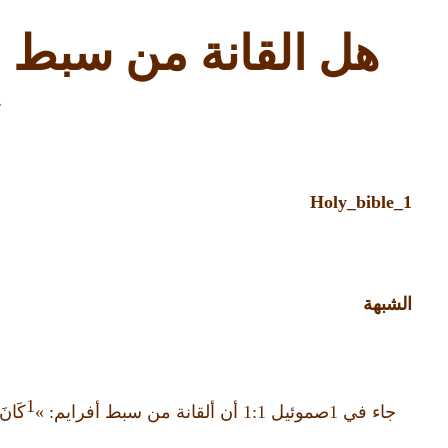
هل القانة من سبط ا
1
Holy_bible_1
الشبهة
1
جاء في
1
صموئيل
1:1
أن ألقانة من سبط أفرايم
: »
كَانَ