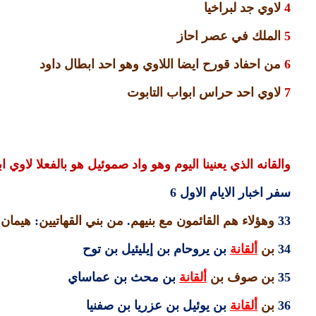
4
لاوي جد لبراخيا
5
الملك في عصر احاز
6
من احفاد قورح ايضا اللاوي وهو احد ابطال داود
7
لاوي احد حراس ابواب التابوت
والقانه الذي يعنينا اليوم وهو واد صموئيل هو بالفعلا لاوي
سفر اخبار الايام الاول
6
33
وهؤلاء هم القائمون مع بنيهم
.
من بني القهاتيين
:
هيمان 
34
بن
ألقانة
بن يروحام بن إيليئيل بن توح
35
بن صوف بن
ألقانة
بن محث بن عماساي
36
بن
ألقانة
بن يوئيل بن عزريا بن صفنيا