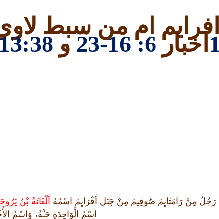
فرايم ام من سبط لاوي
اخبار
6: 16-23
و
13:38
 رَجُلٌ مِنْ رَامَتَايِمَ صُوفِيمَ مِنْ جَبَلِ أَفْرَايِمَ اسْمُهُ
أَلْقَانَةُ بْنُ يَرُوحَا
اسْمُ الْوَاحِدَةِ حَنَّةُ، وَاسْمُ الأُخْ