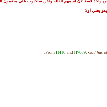
واحد فقط لان اسمهم القانه ولكن ساجاوب علي مضمون الش
و يعني اولا
From
H410
and
H7069
;
God
has
o