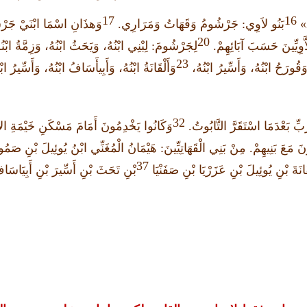
17
16
بَنُو لاَوِي
:
جَرْشُومُ وَقَهَاتُ وَمَرَارِي
.
وَهذَانِ اسْمَا ابْنَيْ جَرْ
20
َوِيِّينَ حَسَبَ آبَائِهِمْ
.
لِجَرْشُومَ
:
لِبْنِي ابْنُهُ، وَيَحَثُ ابْنُهُ، وَزِمَّةُ ابْن
23
وَقُورَحُ ابْنُهُ، وَأَسِّيرُ ابْنُهُ،
وَأَلْقَانَةُ ابْنُهُ، وَأَبِيأَسَافُ ابْنُهُ، وَأَسِّيرُ اب
32
بِّ بَعْدَمَا اسْتَقَرَّ التَّابُوتُ
.
وَكَانُوا يَخْدِمُونَ أَمَامَ مَسْكَنِ خَيْمَةِ الاج
نَ مَعَ بَنِيهِمْ
.
مِنْ بَنِي الْقَهَاتِيِّينَ
:
هَيْمَانُ الْمُغَنِّي ابْنُ يُوئِيلَ بْنِ صَمُ
37
َانَةَ بْنِ يُوئِيلَ بْنِ عَزَرْيَا بْنِ صَفَنْيَا
بْنِ تَحَثَ بْنِ أَسِّيرَ بْنِ أَبِيَاسَ