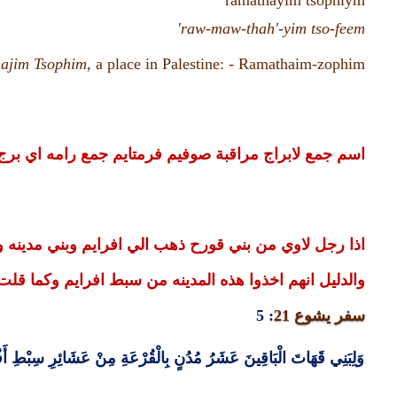
ra
ma
thayim tso
phı
ym
raw-maw-thah'-yim
tso-feem'
ajim
Tsophim
, a place in Palestine: - Ramathaim-zophim
اسم جمع لابراج مراقبة صوفيم فرمتايم جمع رامه اي برج
اذا رجل لاوي من بني قورح ذهب الي افرايم وبني مدينه وت
والدليل انهم اخذوا هذه المدينه من سبط افرايم وكما قلت
سفر يشوع
21
: 5
وَلِبَنِي قَهَاتَ الْبَاقِينَ عَشَرُ مُدُنٍ بِالْقُرْعَةِ مِنْ عَشَائِرِ سِبْطِ