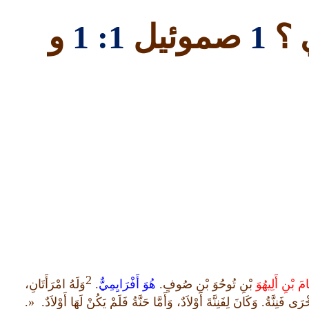
 ؟
1
صموئيل
1: 1
و
2
مَ بْنِ أَلِيهُوَ
بْنِ تُوحُوَ بْنِ صُوفٍ
.
هُوَ أَفْرَايِمِيٌّ
.
وَلَهُ امْرَأَتَانِ،
رَى فَنِنَّةُ
.
وَكَانَ لِفَنِنَّةَ أَوْلاَدٌ، وَأَمَّا حَنَّةُ فَلَمْ يَكُنْ لَهَا أَوْلاَدٌ
. «.