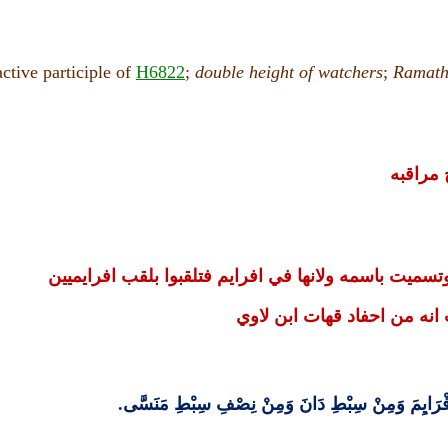
active participle of
H6822
;
double
height
of
watchers
;
Ramath
 مراقبه
سميت باسمه ولانها في افرايم فتلقبوا بلقب افرايميين
 انه من احفاد قهات ابن لاوي
 أَفْرَايِمَ وَمِنْ سِبْطِ دَانَ وَمِنْ نِصْفِ سِبْطِ مَنَسَّى
.