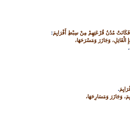
 فَكَانَتْ مُدُنُ قُرْعَتِهِمْ مِنْ سِبْطِ أَفْرَايِمَ
:
ِ الْقَاتِلِ، وَجَازَرَ وَمَسْرَحَهَا،
.
رَايِمَ
.
مَ، وَجَازَرَ وَمَسَارِحَهَا،