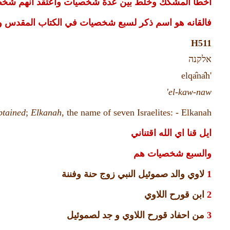
اخطأ المشكك وخلط بين عدة شخصيات واعتقد انهم شخص 
فالقانه هو اسم ذكر لسبع شخصيات في الكتاب المقدس وه
H511
אלקנה
na
h
'elqa
el-kaw-naw'
btained
;
Elkanah
, the name of seven Israelites: - Elkanah.
ايل قنا اي الله اقتناني
والسبع شخصيات هم
1
لاوي والد صموئيل النبي زوج حنة وفننة
2
ابن قورح اللاوي
3
من احفاد قورح اللاوي و جد لصموئيل