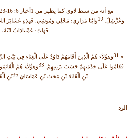
مع أنه من سبط لاوي كما يظهر من
1
أخبار
6: 16-23»
19
وَعُزِّيئِيلُ
.
وَابْنَا مَرَارِي
:
مَحْلِي وَمُوشِي
.
فَهذِهِ عَشَائِرُ اللاّ
قَهَاتَ
:
عَمِّينَادَابُ ابْنُهُ، 
31
»
وَهؤُلاَءِ هُمُ الَّذِينَ أَقَامَهُمْ دَاوُدُ عَلَى الْغِنَاءِ فِي بَيْتِ الرَّ
33
فَقَامُوا عَلَى خِدْمَتِهِمْ حَسَبَ تَرْتِيبِهِمْ
.
وَهؤُلاَءِ هُمُ الْقَائِمُو
36
بْنِ أَلْقَانَةَ بْنِ مَحَثَ بْنِ عَمَاسَايَ
بْنِ أَلْق
الرد