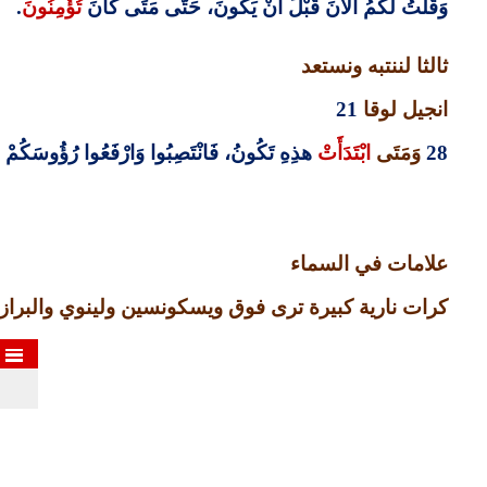
وَقُلْتُ لَكُمُ الآنَ قَبْلَ أَنْ يَكُونَ، حَتَّى مَتَى كَانَ
تُؤْمِنُونَ
.
ثالثا لننتبه ونستعد
انجيل لوقا
21
28
وَمَتَى
ابْتَدَأَتْ
هذِهِ تَكُونُ، فَانْتَصِبُوا وَارْفَعُوا رُؤُوسَكُمْ لأَ
علامات في السماء
كرات نارية كبيرة ترى فوق ويسكونسين ولينوي والبرا