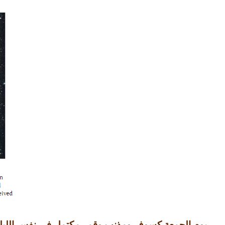
يوم الجمعة كسوف ومذنب وقمر مكتمل في نفس الليل