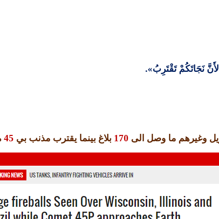
نَّ نَجَاتَكُمْ تَقْتَرِبُ
».
زيل وغيرهم ما وصل الى
170
بلاغ بينما يقترب مذنب بي
45
م