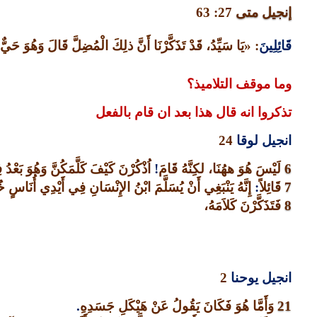
إنجيل متى
27: 63
قَائِلِينَ
: «
يَا سَيِّدُ، قَدْ تَذَكَّرْنَا أَنَّ ذلِكَ الْمُضِلَّ قَالَ وَهُوَ حَيٌّ
وما موقف التلاميذ؟
تذكروا انه قال هذا بعد ان قام بالفعل
انجيل لوقا
24
6
لَيْسَ هُوَ ههُنَا، لكِنَّهُ قَامَ
!
اُذْكُرْنَ كَيْفَ كَلَّمَكُنَّ وَهُوَ بَعْدُ
7
قَائِلاً
:
إِنَّهُ يَنْبَغِي أَنْ يُسَلَّمَ ابْنُ الإِنْسَانِ فِي أَيْدِي أُنَاسٍ
8
فَتَذَكَّرْنَ كَلاَمَهُ،
انجيل يوحنا
2
21
وَأَمَّا هُوَ فَكَانَ يَقُولُ عَنْ هَيْكَلِ جَسَدِهِ
.