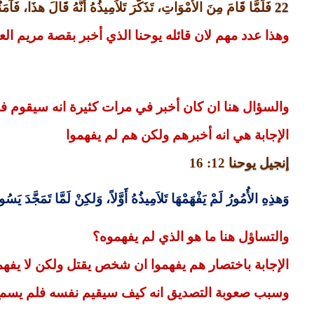
22
فَلَمَّا قَامَ مِنَ الأَمْوَاتِ، تَذَكَّرَ تَلاَمِيذُهُ أَنَّهُ قَالَ هذَا، فَآمَ
وهذا عدد مهم لان قائله يوحنا الذي أخبر بقصة مريم الع
والسؤال هنا ان كان أخبر في مرات كثيرة انه سيقوم فل
الإجابة هي انه أخبرهم ولكن هم لم يفهموا
إنجيل يوحنا
12: 16
وَهذِهِ الأُمُورُ لَمْ يَفْهَمْهَا تَلاَمِيذُهُ أَوَّلاً، وَلكِنْ لَمَّا تَمَجَّدَ يَسُ
والتساؤل هنا ما هو الذي لم يفهموه؟
الإجابة باختصار هم يفهموا ان شخص يقتل ولكن لا يفه
وسبب صعوبة التصديق انه كيف سيقيم نفسه فلم يسم