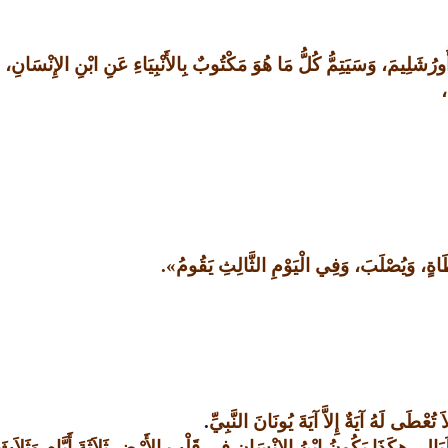
ُشَلِيمَ، وَسَيَتِمُّ كُلُّ مَا هُوَ مَكْتُوبٌ بِالأَنْبِيَاءِ عَنِ ابْنِ الإِنْسَانِ،
،
طَاةٍ، وَيُصْلَبَ، وَفِي الْيَوْمِ الثَّالِثِ يَقُومُ
».
عْطَى لَهُ آيَةٌ إِلاَّ آيَةَ يُونَانَ النَّبِيِّ
.
َ لَيَال، هكَذَا يَكُونُ ابْنُ الإِنْسَانِ فِي قَلْب الأَرْضِ ثَلاَثَةَ أَيَّامٍ وَثَلاَث