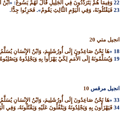
22
وَفِيمَا هُمْ يَتَرَدَّدُونَ فِي الْجَلِيلِ قَالَ لَهُمْ يَسُوعُ
: «
ابْنُ ا
23
فَيَقْتُلُونَهُ، وَفِي الْيَوْمِ الثَّالِثِ يَقُومُ
».
فَحَزِنُوا جِدًّا
.
انجيل متي
20
18 «
هَا نَحْنُ صَاعِدُونَ إِلَى أُورُشَلِيمَ، وَابْنُ الإِنْسَانِ يُسَلَّمُ إِل
19
وَيُسَلِّمُونَهُ إِلَى الأُمَمِ لِكَيْ يَهْزَأُوا بِهِ وَيَجْلِدُوهُ وَيَصْلِبُو
انجيل مرقس
10
33 «
هَا نَحْنُ صَاعِدُونَ إِلَى أُورُشَلِيمَ، وَابْنُ الإِنْسَانِ يُسَلَّمُ إِل
34
فَيَهْزَأُونَ بِهِ وَيَجْلِدُونَهُ وَيَتْفُلُونَ عَلَيْهِ وَيَقْتُلُونَهُ، وَفِي الْ