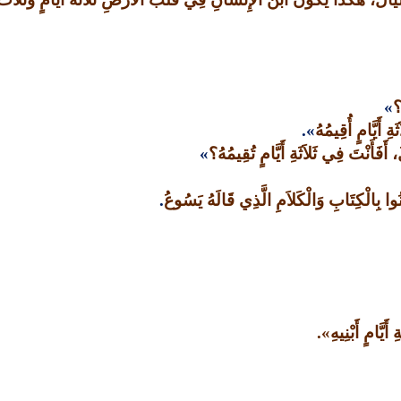
؟
»
ِ أَيَّامٍ أُقِيمُهُ
».
َفَأَنْتَ فِي ثَلاَثَةِ أَيَّامٍ تُقِيمُهُ؟
»
نُوا بِالْكِتَابِ وَالْكَلاَمِ الَّذِي قَالَهُ يَسُوعُ
.
َيَّامٍ أَبْنِيهِ
».