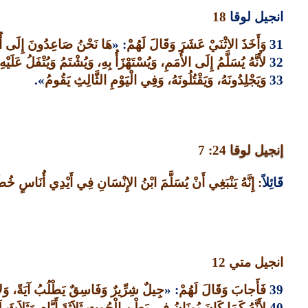
انجيل لوقا
18
31
وَأَخَذَ الاثْنَيْ عَشَرَ وَقَالَ لَهُمْ
: «
هَا نَحْنُ صَاعِدُونَ إِلَى أُور
32
لأَنَّهُ يُسَلَّمُ إِلَى الأُمَمِ، وَيُسْتَهْزَأُ بِهِ، وَيُشْتَمُ وَيُتْفَلُ عَلَيْهِ
33
وَيَجْلِدُونَهُ، وَيَقْتُلُونَهُ، وَفِي الْيَوْمِ الثَّالِثِ يَقُومُ
».
إنجيل لوقا
24: 7
قَائِلاً
:
إِنَّهُ يَنْبَغِي أَنْ يُسَلَّمَ ابْنُ الإِنْسَانِ فِي أَيْدِي أُنَاسٍ خُ
انجيل متي
12
39
فَأَجابَ وَقَالَ لَهُمْ
: «
جِيلٌ شِرِّيرٌ وَفَاسِقٌ يَطْلُبُ آيَةً، وَلاَ تُ
40
لأَنَّهُ كَمَا كَانَ يُونَانُ فِي بَطْنِ الْحُوتِ ثَلاَثَةَ أَيَّامٍ وَثَلاَث