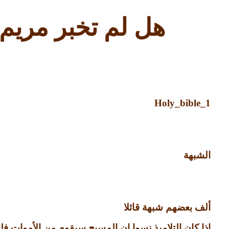
هل لم تخبر مريم 
Holy_bible_1
الشبهة
ألف بعضهم شبهة قائلا
إذا كان التلاميذ نسوا ان المسيح سيقوم من الأموات فل