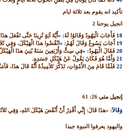
تأكيد انه يقوم بعد ثلاثة ايام
انجيل يوحنا
2
18
فَأَجَابَ الْيَهُودُ وَقَالوُا لَهُ
: «
أَيَّةَ آيَةٍ تُرِينَا حَتَّى تَفْعَلَ هذَا
19
أَجَابَ يَسُوعُ وَقَالَ لَهُمْ
: «
انْقُضُوا هذَا الْهَيْكَلَ، وَفِي ثَلاَثَة
20
فَقَالَ الْيَهُودُ
: «
فِي سِتٍّ وَأَرْبَعِينَ سَنَةً بُنِيَ هذَا الْهَيْكَلُ، أ
21
وَأَمَّا هُوَ فَكَانَ يَقُولُ عَنْ هَيْكَلِ جَسَدِهِ
.
22
فَلَمَّا قَامَ مِنَ الأَمْوَاتِ، تَذَكَّرَ تَلاَمِيذُهُ أَنَّهُ قَالَ هذَا، فَآمَ
إنجيل متى
26: 61
وَقَالاَ
: «
هذَا قَالَ
:
إِنِّي أَقْدِرُ أَنْ أَنْقُضَ هَيْكَلَ اللهِ، وَفِي ثَلاَثَةِ أ
واليهود يعرفوا النبوة جيدا