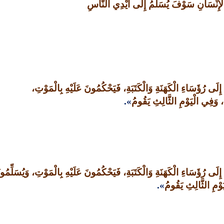
لإِنْسَانِ سَوْفَ يُسَلَّمُ إِلَى أَيْدِي النَّاسِ
َى رُؤَسَاءِ الْكَهَنَةِ وَالْكَتَبَةِ، فَيَحْكُمُونَ عَلَيْهِ بِالْمَوْتِ،
هُ، وَفِي الْيَوْمِ الثَّالِثِ يَقُومُ
».
َى رُؤَسَاءِ الْكَهَنَةِ وَالْكَتَبَةِ، فَيَحْكُمُونَ عَلَيْهِ بِالْمَوْتِ، وَيُسَلِّمُون
يَوْمِ الثَّالِثِ يَقُومُ
».