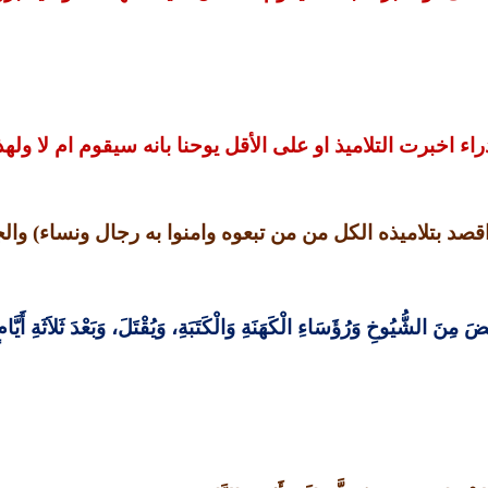
ء اخبرت التلاميذ او على الأقل يوحنا بانه سيقوم ام لا ولهذ
قصد بتلاميذه الكل من من تبعوه وامنوا به رجال ونساء
)
وال
رْفَضَ مِنَ الشُّيُوخِ وَرُؤَسَاءِ الْكَهَنَةِ وَالْكَتَبَةِ، وَيُقْتَلَ، وَبَعْدَ ثَلاَثَةِ أَيَّا