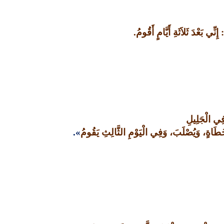
:
إِنِّي بَعْدَ ثَلاَثَةِ أَيَّامٍ أَقُومُ
.
 فِي الْجَلِيلِ
 خُطَاةٍ، وَيُصْلَبَ، وَفِي الْيَوْمِ الثَّالِثِ يَقُومُ
».