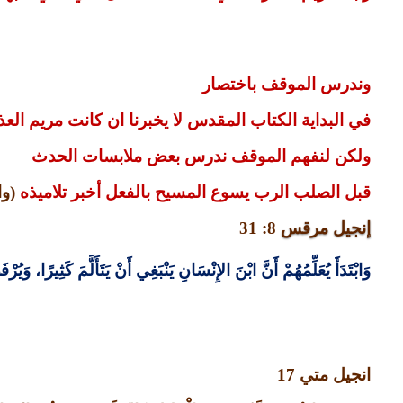
وندرس الموقف باختصار
في البداية الكتاب المقدس لا يخبرنا ان كانت مريم العذرا
ولكن لنفهم الموقف ندرس بعض ملابسات الحدث
قبل الصلب الرب يسوع المسيح بالفعل أخبر تلاميذه
(
وا
إنجيل مرقس
8: 31
وَابْتَدَأَ يُعَلِّمُهُمْ أَنَّ ابْنَ الإِنْسَانِ يَنْبَغِي أَنْ يَتَأَلَّمَ كَثِيرًا، وَيُ
انجيل متي
17