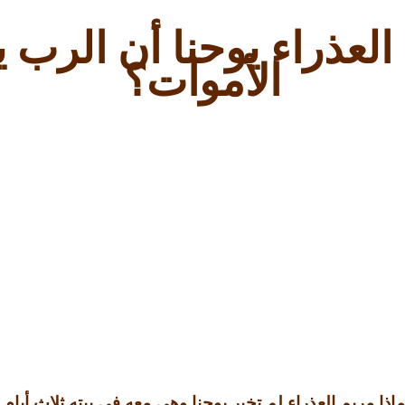
العذراء يوحنا أن الر
الأموات؟
ماذا مريم العذراء لم تخبر يوحنا وهي معه في بيته ثلاث أي