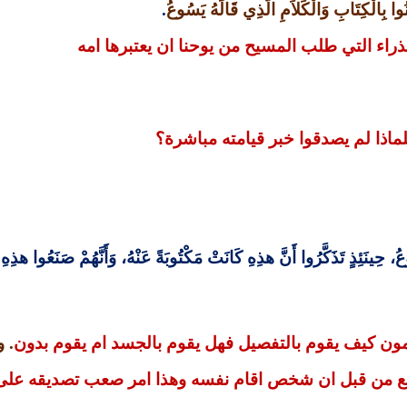
نُوا بِالْكِتَابِ وَالْكَلاَمِ الَّذِي قَالَهُ يَسُوعُ
.
ذراء التي طلب المسيح من يوحنا ان يعتبرها امه
ماذا لم يصدقوا خبر قيامته مباشرة؟
وعُ، حِينَئِذٍ تَذَكَّرُوا أَنَّ هذِهِ كَانَتْ مَكْتُوبَةً عَنْهُ، وَأَنَّهُمْ صَنَعُوا هذِهِ 
مون كيف يقوم بالتفصيل فهل يقوم بالجسد ام يقوم بدون
.
و
ع من قبل ان شخص اقام نفسه وهذا امر صعب تصديقه على