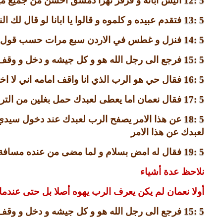
5 :12
اليس ابانة و فرفر نهرا دمشق احسن من جميع مي
5 :13
فتقدم عبيده و كلموه و قالوا يا ابانا لو قال لك 
5 :14
فنزل و غطس في الاردن سبع مرات حسب قول ر
5 :15
فرجع الى رجل الله هو و كل جيشه و دخل و وقف ا
5 :16
فقال حي هو الرب الذي انا واقف امامه اني لا اخذ
5 :17
فقال نعمان اما يعطى لعبدك حمل بغلين من التراب
5 :18
عن هذا الامر يصفح الرب لعبدك عند دخول سيد
لعبدك عن هذا الامر
5 :19
فقال له امض بسلام و لما مضى من عنده مسافة
نلاحظ عدة أشياء
أولا نعمان لم يكن يعرف الرب يهوه أصلا بل حتى عندم
5 :15
فرجع الى رجل الله هو و كل جيشه و دخل و وقف ا