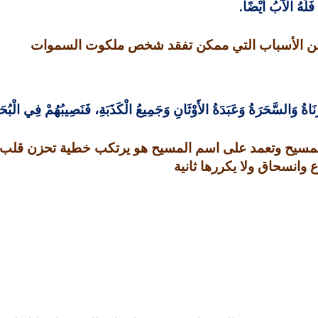
فَلَهُ الآبُ أَيْضًا
.
ف من الأسباب التي ممكن تفقد شخص ملكوت السموات
َاةُ وَالسَّحَرَةُ وَعَبَدَةُ الأَوْثَانِ وَجَمِيعُ الْكَذَبَةِ، فَنَصِيبُهُمْ فِي الْبُحَيْ
المسيح وتعمد على اسم المسيح هو يرتكب خطية تحزن قلب 
وانسحاق ولا يكررها ثانية