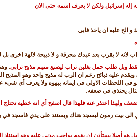
نه إله إسرائيل ولكن لا يعرف اسمه حتى الان
 و الح عليه ان ياخذ فابى
ه
 لانه لا يقرب بعد عبدك محرقة و لا ذبيحة لالهة اخرى بل 
 فقط وبل طلب حمل بغلين تراب ليصنع منهم مذبح ترابي
.
وهن
يقدم عليه ذبائح رغم ان الرب له مذبح واحد وهو المذبح الن
في اللحظات الاولي في ايمانه بيهوه ولا يعرف أي شيء ع
كمثال يحتذي في ضعفه
.
ضعف ولهذا اعتذر عنه فلهذا قال اصفح أي انه خطية تحتاج 
ي الى بيت رمون ليسجد هناك ويستند على يدي فاسجد في
وه بل هو أصلا يستأذن ان يقوم بواجب مدني عليه وهو استناد