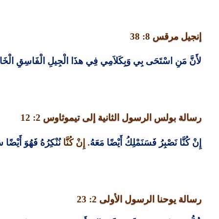
إنجيل مرقس
8: 38
لأَنَّ مَنِ
اسْتَحَى
بِي وَبِكَلاَمِي فِي هذَا الْجِيلِ الْفَاسِقِ الْخَاطِ
رسالة بولس الرسول الثانية إلى تيموثاوس
2: 12
إِنْ كُنَّا نَصْبِرُ فَسَنَمْلِكُ أَيْضًا مَعَهُ
.
إِنْ كُنَّا
نُنْكِرُهُ
فَهُوَ أَيْضًا سَ
رسالة يوحنا الرسول الأولى
2: 23