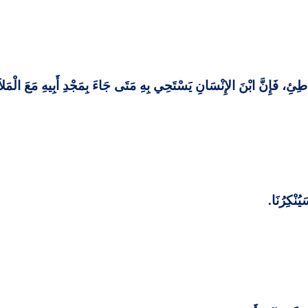
ئِ، فَإِنَّ ابْنَ الإِنْسَانِ
يَسْتَحِي
بِهِ مَتَى جَاءَ بِمَجْدِ أَبِيهِ مَعَ الْمَلا
يُنْكِرُنَا
.