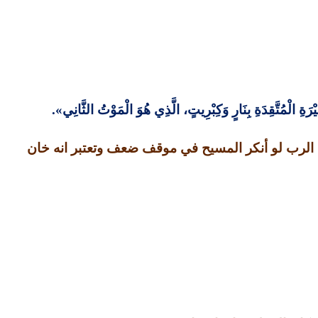
رَةِ الْمُتَّقِدَةِ بِنَارٍ وَكِبْرِيتٍ، الَّذِي هُوَ الْمَوْتُ الثَّانِي
».
الرب لو أنكر المسيح في موقف ضعف وتعتبر انه خان