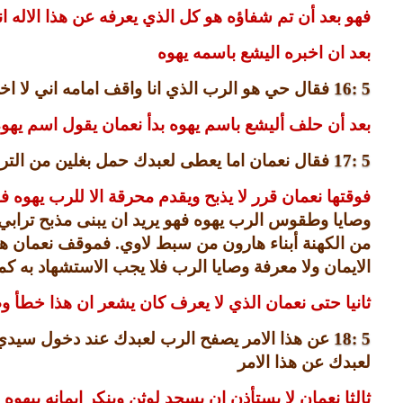
فهو بعد أن تم شفاؤه هو كل الذي يعرفه عن هذا الاله ا
بعد ان اخبره اليشع باسمه يهوه
5 :16
فقال حي هو الرب الذي انا واقف امامه اني لا اخذ
بعد أن حلف أليشع باسم يهوه بدأ نعمان يقول اسم يهو
5 :17
فقال نعمان اما يعطى لعبدك حمل بغلين من التراب
فوقتها نعمان قرر لا يذبح ويقدم محرقة الا للرب يهوه
وصايا وطقوس الرب يهوه فهو يريد ان يبنى مذبح ترابي و
من الكهنة أبناء هارون من سبط لاوي
.
فموقف نعمان هو 
الايمان ولا معرفة وصايا الرب فلا يجب الاستشهاد به 
ثانيا حتى نعمان الذي لا يعرف كان يشعر ان هذا خطأ و
5 :18
عن هذا الامر يصفح الرب لعبدك عند دخول سيد
لعبدك عن هذا الامر
ثالثا نعمان لا يستأذن ان يسجد لوثن وينكر ايمانه بيه