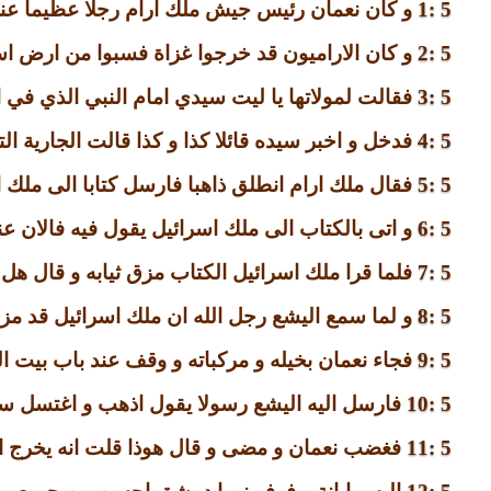
5 :1
و كان نعمان رئيس جيش ملك ارام رجلا عظيما عند
5 :2
و كان الاراميون قد خرجوا غزاة فسبوا من ارض اس
5 :3
فقالت لمولاتها يا ليت سيدي امام النبي الذي في
5 :4
فدخل و اخبر سيده قائلا كذا و كذا قالت الجارية ا
5 :5
فقال ملك ارام انطلق ذاهبا فارسل كتابا الى مل
5 :6
و اتى بالكتاب الى ملك اسرائيل يقول فيه فالان 
5 :7
فلما قرا ملك اسرائيل الكتاب مزق ثيابه و قال هل
5 :8
و لما سمع اليشع رجل الله ان ملك اسرائيل قد مزق
5 :9
فجاء نعمان بخيله و مركباته و وقف عند باب بيت ا
5 :10
فارسل اليه اليشع رسولا يقول اذهب و اغتسل سب
5 :11
فغضب نعمان و مضى و قال هوذا قلت انه يخرج ال