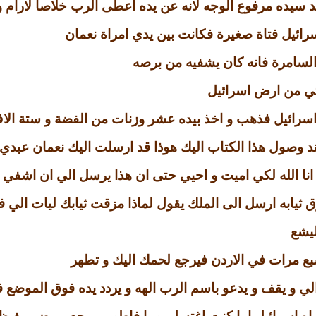
 سيده مرفوع الوجه لانه عن يده اعطى الرب خلاصا لارام 
رائيل فتاة صغيرة فكانت بين يدي امراة نعمان
 السامرة فانه كان يشفيه من برصه
لتي من ارض اسرائيل
ك اسرائيل فذهب و اخذ بيده عشر وزنات من الفضة و ستة ا
عند وصول هذا الكتاب اليك هوذا قد ارسلت اليك نعمان عبد
 انا الله لكي اميت و احيي حتى ان هذا يرسل الي ان اشفي ر
 ثيابه ارسل الى الملك يقول لماذا مزقت ثيابك ليات الي ف
ليشع
ع مرات في الاردن فيرجع لحمك اليك و تطهر
ي و يقف و يدعو باسم الرب الهه و يردد يده فوق الموضع