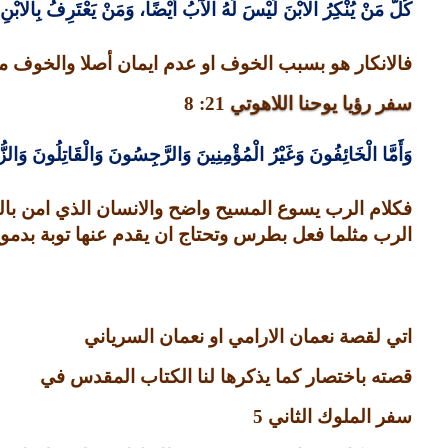
كُلُّ مَنْ
يُنْكِرُ
الابْنَ
لَيْسَ لَهُ الآبُ أَيْضًا، وَمَنْ يَعْتَرِفُ
بِالابْنِ
فالانكار هو بسبب الخوف او عدم ايمان أصلا والخو
سفر رؤيا يوحنا اللاهوتي
21: 8
وَأَمَّا
الْخَائِفُونَ
وَغَيْرُ الْمُؤْمِنِينَ وَالرَّجِسُونَ وَالْقَاتِلُونَ وَالزُّن
فكلام الرب يسوع المسيح واضح والانسان الذي امن ب
الرب مثلما فعل بطرس وتحتاج ان يقدم عنها توبة بدموع 
اتي لقصة نعمان الارامي او نعمان السرياني
قصته باختصار كما يذكرها لنا الكتاب المقدس في
سفر الملوك الثاني
5