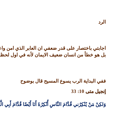
الرد
اجابتي باختصار على قدر ضعفي ان العابر الذي امن و
بل هو خطأ من انسان ضعيف الايمان لأنه في اول لحظا
ففي البداية الرب يسوع المسيح قال بوضوح
إنجيل متى
10: 33
وَلكِنْ مَنْ
يُنْكِرُني
قُدَّامَ النَّاسِ أُنْكِرُهُ أَنَا أَيْضًا قُدَّامَ أَبِ