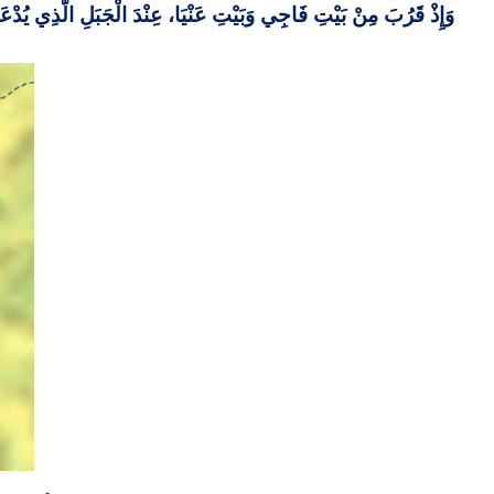
وَإِذْ قَرُبَ مِنْ بَيْتِ فَاجِي وَبَيْتِ عَنْيَا، عِنْدَ الْجَبَلِ الَّذِي يُدْعَى