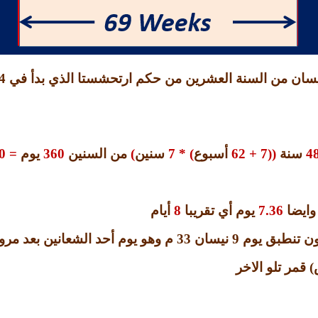
سان من السنة العشرين من حكم ارتحشستا الذي بدأ في
4
4
سنة
((7 + 62
أسبوع
) * 7
سنين
)
من السنين
360
يوم
= 173880
وايضا
7.36
يوم أي تقريبا
8
أيام
ن تنطبق يوم
9
نيسان
33
م وهو يوم أحد الشعانين بعد مرو
)
قمر تلو الاخر