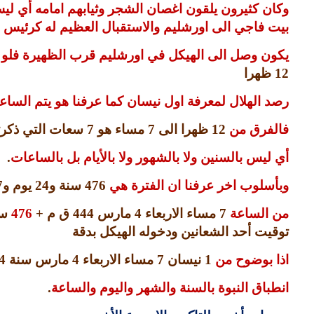
وكان كثيرون يلقون اغصان الشجر وثيابهم امامه أي ل
بيت فاجي الى اورشليم والاستقبال العظيم له كرئيس
يكون وصل الى الهيكل في اورشليم قرب الظهيرة فلو بد
12
ظهرا
رصد الهلال لمعرفة اول نيسان كما عرفنا هو يتم الساع
فالفرق من
12
ظهرا الى
7
مساء هو
7
سعات التي ذكرت
أي ليس بالسنين ولا بالشهور ولا بالأيام بل بالساعات
.
وبأسلوب اخر عرفنا ان الفترة هي
476
سنة و
24
يوم و
7
من الساعة
7
مساء الاربعاء
4
مارس
444
ق م
+
476
س
توقيت أحد الشعانين ودخوله الهيكل بدقة
اذا بوضوح من
1
نيسان
7
مساء الاربعاء
4
مارس سنة
4
انطباق النبوة بالسنة والشهر واليوم والساعة
.