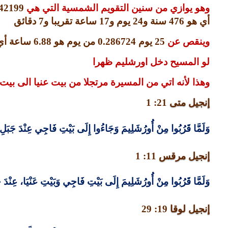
وهو يوازي من سنين التقويم الشمسية التي هي
42199
أي هو
476
سنة و
24
يوم و
17
ساعة تقريبا و
7
دقائق
وينقص عن
25
يوم
0.286724
من يوم هو
6.88
ساعة أي 
لو المسيح دخل اورشليم ظهرا
وهذا لأنه اتي من المسيرة مرتجلا من بيت عنيا الى بيت
إنجيل متى
21: 1
وَلَمَّا قَرُبُوا مِنْ أُورُشَلِيمَ وَجَاءُوا إِلَى بَيْتِ فَاجِي عِنْدَ جَبَلِ ا
إنجيل مرقس
11: 1
وَلَمَّا قَرُبُوا مِنْ أُورُشَلِيمَ إِلَى بَيْتِ فَاجِي وَبَيْتِ عَنْيَا، عِنْدَ جَ
إنجيل لوقا
19: 29