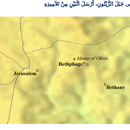
 جَبَلَ الزَّيْتُونِ، أَرْسَلَ اثْنَيْنِ مِنْ تَلاَمِيذِهِ