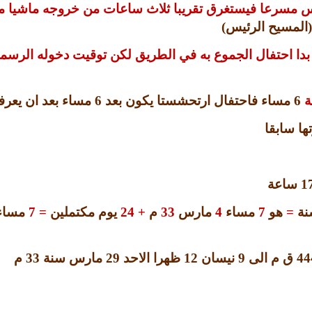
يس مسرعا فيستغرق تقريبا ثلاث ساعات من خروجه ماشيا من
(
المسيح الرئيس
)
ا احتفال الجموع به في الطريق لكن توقيت دخوله الرسمي ا
ة
6
مساء فاحتفال ارتحشستا يكون بعد
6
مساء بعد ان يعرف
ها سابقا
1
ساعة
نة
=
هو
7
مساء
4
مارس
33
م
+
24
يوم مكتملين
= 7
مساء
44
ق م الى
9
نيسان
12
ظهرا الاحد
29
مارس سنة
33
م