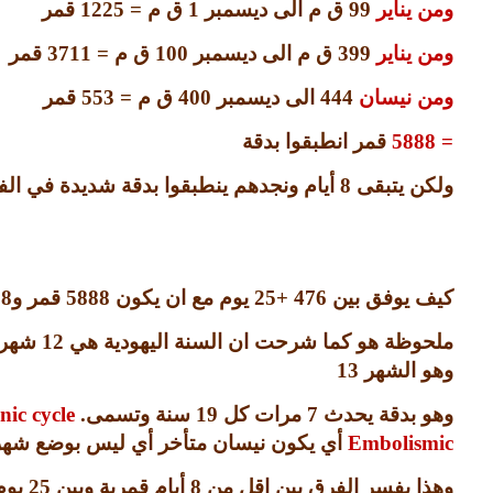
ومن يناير
99
ق م الى ديسمبر
1
ق م
= 1225
قمر
ومن يناير
399
ق م الى ديسمبر
100
ق م
= 3711
قمر
ومن نيسان
444
الى ديسمبر
400
ق م
= 553
قمر
= 5888
قمر انطبقوا بدقة
ولكن يتبقى
8
أيام ونجدهم ينطبقوا بدقة شديدة في ا
كيف يوفق بين
476 +25
يوم مع ان يكون
5888
قمر و
8
ملحوظة هو كما شرحت ان السنة اليهودية هي
12
شهر
وهو الشهر
13
وهو بدقة يحدث
7
مرات كل
19
سنة وتسمى
.
nic cycle
Embolismic
أي يكون نيسان متأخر أي ليس بوضع شهر ل
وهذا يفسر الفرق بين اقل من
8
أيام قمرية وبين
25
يوم