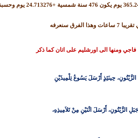
365.2
يوم يكون
476
سنة شمسية
+24.713276
يوم وحسبنا
تقريبا
7
ساعات وهذا الفرق سنعرفه
 فاجي ومنها الى اورشليم على اتان كما ذكر
لزَّيْتُونِ، حِينَئِذٍ أَرْسَلَ يَسُوعُ تِلْمِيذَيْنِ
بَلِ الزَّيْتُونِ، أَرْسَلَ اثْنَيْنِ مِنْ تَلاَمِيذِهِ،