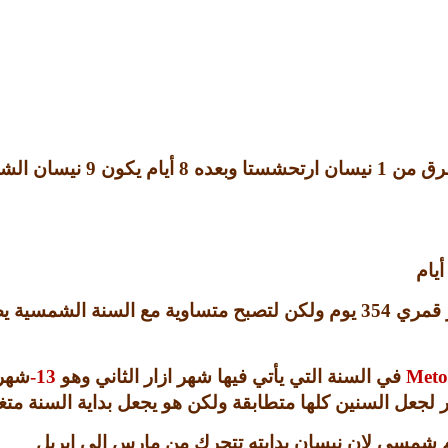
لفرق من
1
نيسان ارتحشستا وبعده
8
أيام يكون
9
نيسان الشع
أيام
 قمري
354
يوم ولكن لتصبح متساوية مع السنة الشمسية 
Meto
في السنة التي يأتي فيها شهر ازار الثاني وهو
13-
شهر 
جعل السنين كلها متطابقة ولكن هو يجعل بداية السنة متغي
 شمسي لان نيسان بدايته تتحرك من مارس الى ابريل