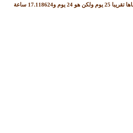
ها تقريبا
25
يوم ولكن هو
24
يوم و
17.118624
ساعة