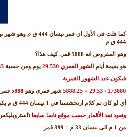
كما قلت في الأول ان قمر نيسان
444
ق م وهو شهر ني
444
ق م
وهو المفروض انه
5888
قمر
.
كيف هذا؟
هو بقيمة أيام
الشهر القمري
29.530
يوم ومن حسبة
83
فيكون عدد الشهور القمرية
173880 \ 29.53 = 5888.25
شهر قمري وهو
5888
قمر 
أي لو كان تم كلام ارتحشستا في
1
نيسان
444
ق م يكو
ونعود نعد الأقمار حسب موقع ناسا سابقا
(
استروبليكس
من
1
م الى نيسان
33
م
= 399
قمر