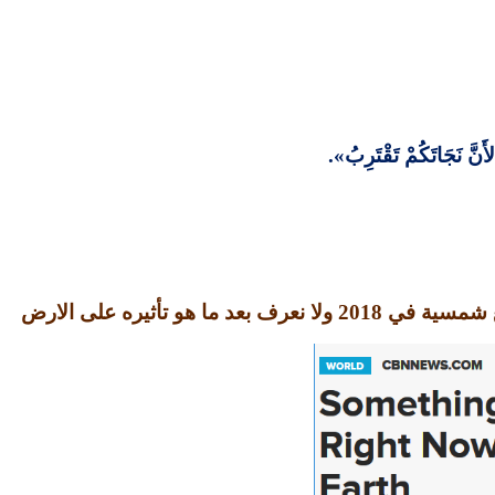
نَّ نَجَاتَكُمْ تَقْتَرِبُ
».
قع شمسية في
2018
ولا نعرف بعد ما هو تأثيره على الارض