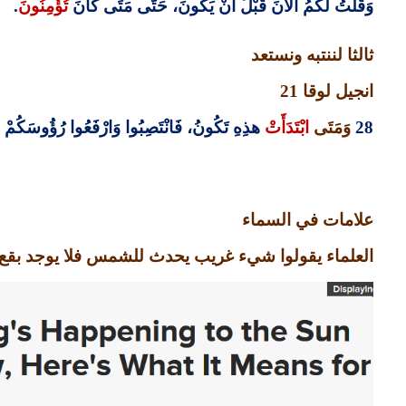
وَقُلْتُ لَكُمُ الآنَ قَبْلَ أَنْ يَكُونَ، حَتَّى مَتَى كَانَ
تُؤْمِنُونَ
.
ثالثا لننتبه ونستعد
انجيل لوقا
21
28
وَمَتَى
ابْتَدَأَتْ
هذِهِ تَكُونُ، فَانْتَصِبُوا وَارْفَعُوا رُؤُوسَكُمْ لأَ
علامات في السماء
العلماء يقولوا شيء غريب يحدث للشمس فلا يوجد ب