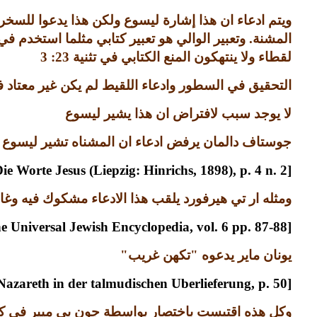
ويتم ادعاء ان هذا إشارة ليسوع ولكن هذا يدعوا للسخر
المشنة
.
وتعبير الوالي هو تعبير كتابي مثلما استخدم 
لقطاء ولا ينتهكون المنع الكتابي في تثنية
23: 3
التحقيق في السطور وادعاء اللقيط لم يكن غير معتاد 
لا يوجد سبب لافتراض ان هذا يشير ليسوع
جوستاف دالمان يرفض ادعاء ان المشناه تشير ليسوع
[Dalman, Die Worte Jesus (Liepzig: Hinrichs, 1898), p. 4 n. 2].
ومثله ار تي هيرفورد يلقب هذا الادعاء مشكوك فيه وغا
[Herford, “Jesus in Rabbinical Literature“, The Universal Jewish Encyclopedia, vol. 6 pp. 87-88].
يونان ماير يدعوه
"
تكهن غريب
"
[Maier, Jesus von Nazareth in der talmudischen Uberlieferung, p. 50].
وكل هذه اقتبست باختصار بواسطة جون بي ميير في كت