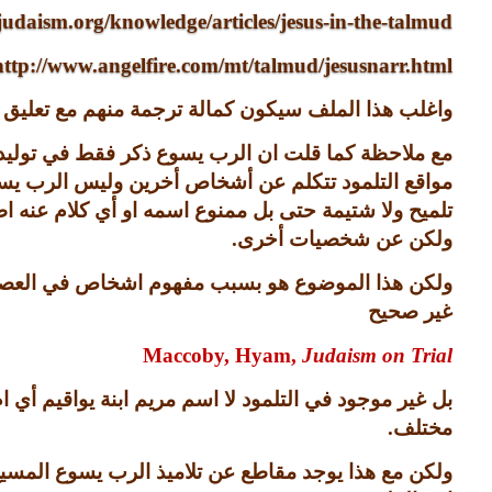
rjudaism.org/knowledge/articles/jesus-in-the-talmud/
http://www.angelfire.com/mt/talmud/jesusnarr.html
واغلب هذا الملف سيكون كمالة ترجمة منهم مع تعلي
مع ملاحظة كما قلت ان الرب يسوع ذكر فقط في توليد
مواقع التلمود تتكلم عن أشخاص أخرين وليس الرب يس
تلميح ولا شتيمة حتى بل ممنوع اسمه او أي كلام عنه ا
ولكن عن شخصيات أخرى
.
ولكن هذا الموضوع هو بسبب مفهوم اشخاص في العصور ال
غير صحيح
Maccoby, Hyam,
Judaism on Trial
بل غير موجود في التلمود لا اسم مريم ابنة يواقيم أ
مختلف
.
ولكن مع هذا يوجد مقاطع عن تلاميذ الرب يسوع المسيح 