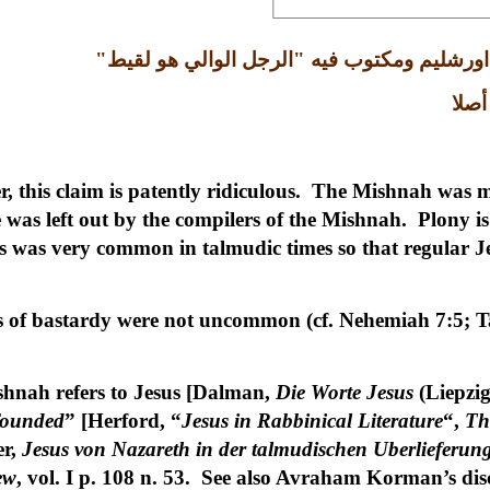
اورشليم ومكتوب فيه
"
الرجل الوالي هو لقيط
"
أصلا
er, this claim is patently ridiculous. The Mishnah was m
e was left out by the compilers of the Mishnah. Plony is
s was very common in talmudic times so that regular Je
ons of bastardy were not uncommon (cf. Nehemiah 7:5; 
ishnah refers to Jesus [Dalman,
Die Worte Jesus
(Liepzig
founded
” [Herford, “
Jesus in Rabbinical Literature
“,
Th
er,
Jesus von Nazareth in der talmudischen Uberlieferun
ew
, vol. I p. 108 n. 53. See also Avraham Korman’s dis