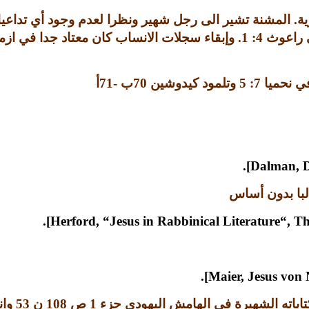
ية
.
المشنة تشير الى رجل شهير ونظرا لعدم وجود أي تداعي
في راعوث
4: 1.
وإبقاء سجلات الانساب كان معتاد جدا في ازمنة
في نحميا
7: 5
وتلمود كيدوشين
70
ب
-71
أ
لبا بدون أساس
اباته الشهيرة في الهامش اليهودي جزء
1
ص
108
ن
53
وان