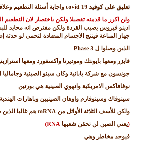
تعليق على كوفيد
covid 19
واجابة أسئلة التطعيم وعلاق
ولن اكرر ما قدمته تفصيلا ولكن باختصار لان التطعيم ا
ادينو فيروس يصيب القردة ولكن مفترض انه محايد للبش
جهاز المناعة فينتج الاجسام المضادة لتحمي لو حدثة إص
الذين وصلوا ل
Phase 3
فايزر ومعها بايونتك وموديرنا واكسفورد ومعها استرازيني
جونسون مع شركة يابانية وكان سينو الصينية وجاماليا
نوفافاكس الامريكية وانهوي الصينية هي بورتين
سينوفاك وسينوفارم واوهان الصينيين وباهارات الهندي
ولكن للأسف الثلاثة الأوائل من
mRNA
هم غالبا الذين 
(
يعني الصين لن تحقن شعبها
RNA)
فيوجد مخاطر وهي