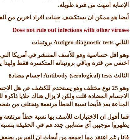
الإصابة انتهت من فترة طويلة
.
أيضا هو ممكن ان يستكشف جينات افراد اخرين من الفي
Does not rule out infections with other viruses
الثاني
Antigen diagnostic tests
بروتينات
وهو اقل حساسية وهو للأسف المنتشر في أمريكا الت
اختفى من فترة وباقي بروتيناته المتكسرة فقط ولهذا ي
الثالث
Antibody (serological) tests
اجسام مضادة
وهو
25
نوع مختلف وهو يستخدم للكشف عن هل الاجسام
الاجسام المضادة قلت ولكن لا يزال هناك خلايا ذاكرة ل
المناعة بعد فأيضا نسبة الخطأ مرتفعة وتختلف من شخ
فما أقول ان الاختبارات للأسف بها نسبة خطأ مرتفعة وهذ
يظهروا موجبين أي مصابين جدد هم في الحقيقة بنسبة ك
فانا رغم اعتقد مما اجمعه من أبحاث ان الفيرس يضعف 