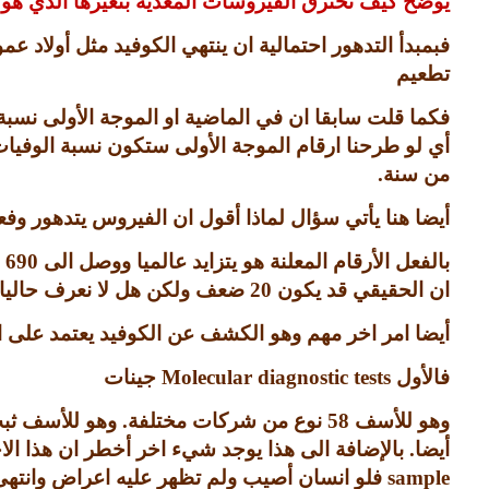
يوضح كيف تحترق الفيروسات المعدية بتغيرها الذي هو 
فبمبدأ التدهور احتمالية ان ينتهي الكوفيد مثل أولاد
تطعيم
فكما قلت سابقا ان في الماضية او الموجة الأولى نسب
أي لو طرحنا ارقام الموجة الأولى ستكون نسبة الوفيات 
من سنة
.
أيضا هنا يأتي سؤال لماذا أقول ان الفيروس يتدهور وفع
بالفعل الأرقام المعلنة هو يتزايد عالميا ووصل الى
690
ان الحقيقي قد يكون
20
ضعف ولكن هل لا نعرف حاليا
أيضا امر اخر مهم وهو الكشف عن الكوفيد يعتمد على ا
فالأول
Molecular diagnostic tests
جينات
وهو للأسف
58
نوع من شركات مختلفة
.
وهو للأسف ثبت
أيضا
.
بالإضافة الى هذا يوجد شيء اخر أخطر ان هذا ا
sample
فلو انسان أصيب ولم تظهر عليه اعراض وانته