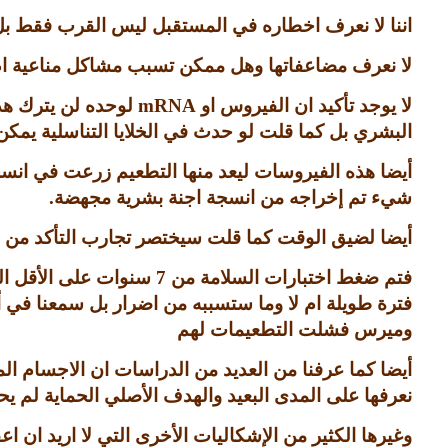
اننا لا نعرف اخطاره في المستقبل ليس القرب فقط بل 
لا نعرف مضاعفاتها وهل ممكن تسبب مشاكل مناعية ام
لا يوجد تأكيد ان الفيروس او
mRNA
لوحده لن يترك هذا
البشري بل كما قلت لو حدث في الخلايا التناسلية يمك
أيضا هذه الفيروسات ليعد منها التطعيم زرعت في انس
شيء تم إخراجه من انسجة اجنة بشرية مجهضة
.
أيضا لضيق الوقت كما قلت سيختصر تجارب التأكد من ال
فتم ضغط اختبارات السلامة من
7
سنوات على الأقل ال
فترة طويلة ام لا وما ستسببه من اضرار بل سمعنا في 
وميرس فشلت التطعيمات لهم
أيضا كما عرفنا من العديد من الدراسات ان الاجسام 
نعرفها على المدى البعيد والهدف الأصلي الحماية لم ي
وغيرها الكثير من الإشكاليات الأخرى التي لا اريد ان اع