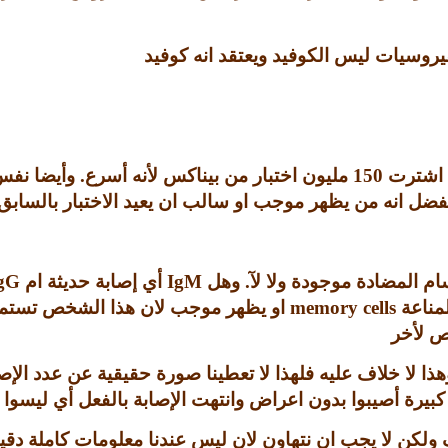
روسيات ليس الكوفيد ويعتقد انه كوفيد
ي اشترت
150
مليون اختبار من بيناكس لأنه أسرع
.
وأيضا نفس
فضل انه من يظهر موجب او سالب ان يعيد الاختبار بالسابق ل
 المضادة موجودة ولا لآ
.
وهل
IgM
أي إصابة حديثة ام
gG
لمناعة
memory cells
او يظهر موجب لان هذا الشخص تستم
ص لأخر
ا لا خلاف عليه فلهذا لا تعطينا صورة حقيقية عن عدد الإصا
بيرة أصيبوا بدون اعراض وانتهت الإصابة بالفعل أي ليسوا
ولكن لا يجب ان نتهاون لان ليس عندنا معلومات كاملة دق