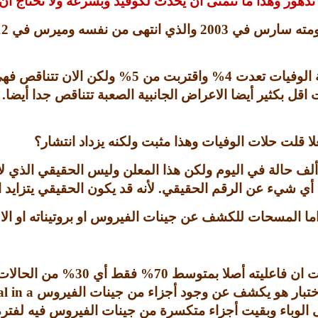
تدهور وهذا ما نتمنى ان يحدث لكوفيد وبسرعة ولا نحتاج ا
 عمومته سارس في
2003
والذي انتهى من نفسه وميرس في
12
ة الوفيات تعدت
4%
واقتربت من
5%
ولكن الان تتناقص فه
اقل بكثير أيضا الاعراض الجانبية الصعبة تتناقص جدا أيضا
.
لا قلت حلات الوفيات وهذا مثبت ولكنه يزداد انتشار؟
ألف حالة في اليوم ولكن هذا المعلن وليس الحقيقي الذي
 أي شيء عن الرقم الحقيقي
.
لأنه قد يكون الحقيقي يتزايد 
ما المسحات للكشف عن جينات الفيروس او بروتيناته او ال
 ان فاعليته أصلا بمتوسط
70%
فقط أي
30%
من الحالات
لاختبار هو يكشف عن وجود أجزاء من جينات الفيروس
al in a
ى الوباء وبقيت أجزاء متكسرة من جينات الفيروس فيه لف