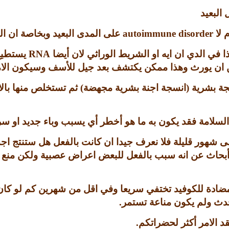
البعيد
 لا
autoimmune disorder
على المدى البعيد وبخاصة ان ال
 في الدي ان ايه او الشريط الوراثي لان أيضا
RNA
يستطيع
ن ان يورث وهذا ممكن يكتشف بعد جيل للأسف وسيكون الامر
جة بشرية
(
انسجة اجنة بشرية مجهضة
)
ثم تستخلص منها بال
سلامة فقد يكون به ما هو أخطر أي يسبب وباء جديد او سرطا
ى شهور قليلة فلا نعرف جيدا ان كانت بالفعل هل ستنتج اجس
أبحاث عن انه سبب بالفعل للبعض اعراض عصبية ولكن منع ال
المضادة للكوفيد تختفي سريعا وفي اقل من شهرين كم لو ك
حدث ولم يكون مناعة تستمر
.
قد الامر أكثر لحضراتكم
.