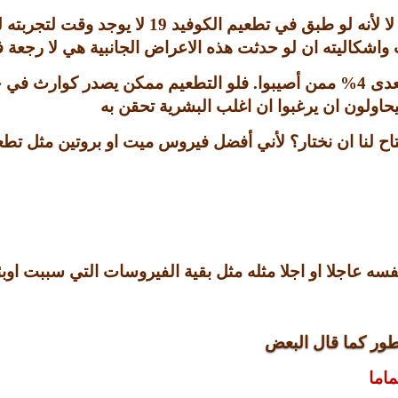
ا لأنه لو طبق في تطعيم الكوفيد
19
لا يوجد وقت لتجربته 
كاليته ان لو حدثت هذه الاعراض الجانبية هي لا رجعة فيها
تعدى
4%
ممن أصيبوا
.
فلو التطعيم ممكن يصدر كوارث في 
سيحاولون ان يرغبوا ان اغلب البشرية تحقن به
ح لنا ان نختار؟ لأني أفضل فيروس ميت او بروتين مثل ت
ه عاجلا او اجلا مثله مثل بقية الفيروسات التي سببت اوب
طور كما قال البعض
ماما