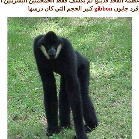
مة الفخذ فديبوا لم يكشف فقط الجمجمتين البشريتين ال
قرد جابون
gibbon
كبير الحجم التي كان درسها