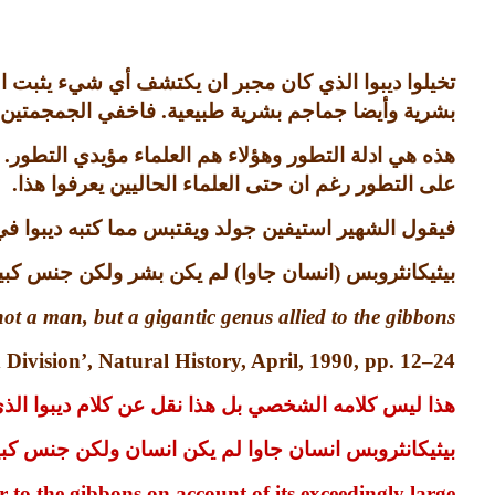
تخيلوا ديبوا الذي كان مجبر ان يكتشف أي شيء يثبت
بشرية وأيضا جماجم بشرية طبيعية
.
فاخفي الجمجمتين ا
هذه هي ادلة التطور وهؤلاء هم العلماء مؤيدي التطور
.
على التطور رغم ان حتى العلماء الحاليين يعرفوا هذا
.
فيقول الشهير استيفين جولد ويقتبس مما كتبه ديبوا ف
بيثيكانثروبس
(
انسان جاوا
)
لم يكن بشر ولكن جنس كبير
t a man, but a gigantic genus allied to the
gibbons
Division’, Natural History, April, 1990, pp. 12–24.
هذا ليس كلامه الشخصي بل هذا نقل عن كلام ديبوا الذ
بيثيكانثروبس انسان جاوا لم يكن انسان ولكن جنس كبي
r to the gibbons on account of its exceedingly large