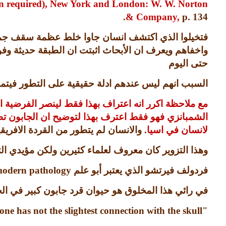
ption required), New York and London: W. W. Norton
& Company,
p. 134.
فتخيلوا الذي اكتشف انسان جاوا خلط عظمة سقف جمج
واخفاهم ويعرف ان الأبحاث اثبتت ان الطبقة حديثة و
حتى اليوم
السبب انهم ليس عندهم ادلة حقيقية على التطور فيتمس
مع ملاحظة اكرر انه اعتراف بهذا فقط لينصر الفرضية ا
الشمبانزي فهو فقط اعترف بهذا لتوضيح ان الجابون تطور
لانسان في اسيا
.
والانسان لم يتطور من القردة الافريقي
وهذا التزوير كان معروف لعلماء كثيرين ولكن مؤيدي الت
فردولف فيرتشو الذي يعتبر أبو علم
odern pathology
في رائي هذا المخلوق هو حيوان قرد جابون كبير في ال
one has not the slightest connection with the skull."
"In my opinion this creature was an animal, a