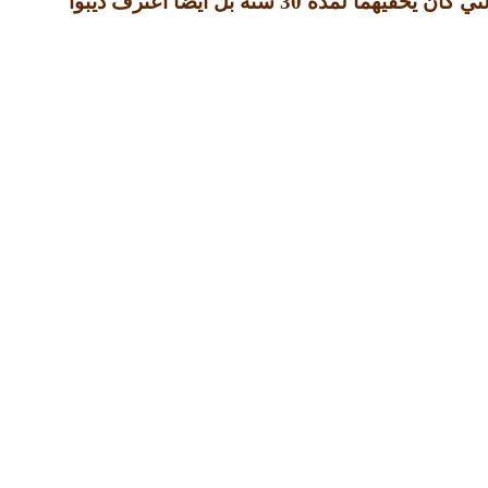
تي كان يخفيهما لمدة
30
سنة بل أيضا اعترف ديبوا