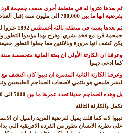
ثم بعدها عثروا له في منطقة أخرى سقف جمجمة قرد ف
بفرضية انها ما بين
700,000
الى مليون سنة
(
قبل العنا
ثم بعدها بسنة في منطقة ثالثة أغسطس
1892
عثروا 
جمجمة قرد مع فخذ بشري
.
وفرح بهذا مؤيدوا التطور 
يكن كشف انها مزورة وبالاثنين معا جعلوا التطور حقيقة
وعرفنا ان الكارثة الأولى ان بعثة المانية متخصصة سنة
كما ادعى ديبوا
وعرفنا الكارثة الثانية المدمرة ان ديبوا كان اكتشف 
لبشر طبيعي هو ينتمي لاصحاب الجماجم الطبيعيين 
بل وهذه الجماجم حديثا تحدد عمرها ما بين
5000
الى
0
نكمل والكارثة الثالثة
ديبوا لانه كما قلت يميل لفرضية الفريد راسيل ان ال
على نظرية الانسان تطور من القردة الافريقية التي بد