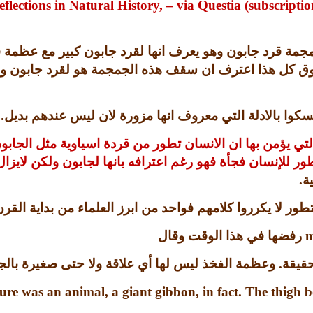
Reflections in Natural History, – via Questia (subscri
مة قرد جابون وهو يعرف انها لقرد جابون كبير مع عظمة
فوق كل هذا اعترف ان سقف هذه الجمجمة هو لقرد جابون ور
كوا بالادلة التي معروف انها مزورة لان ليس عندهم بديل
.
لتي يؤمن بها ان الانسان تطور من قردة اسياوية مثل الجاب
 للإنسان فجأة فهو رغم اعترافه بانها لجابون ولكن لايزال
ة
.
طور لا يكرروا كلامهم فواحد من ابرز العلماء من بداية القر
m
رفضها في هذا الوقت وقال
حقيقة
.
وعظمة الفخذ ليس لها أي علاقة ولا حتى صغيرة بال
giant gibbon
, in fact. The thigh b