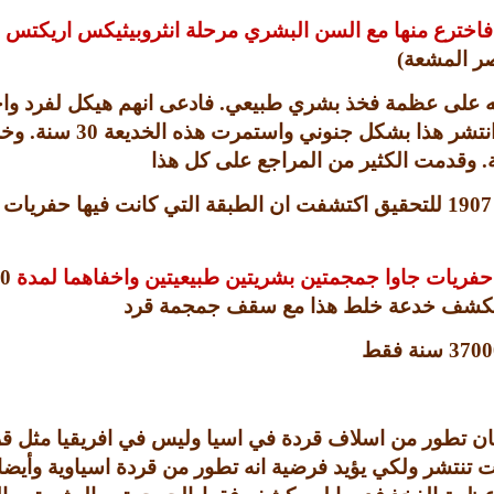
اخترع منها مع السن البشري مرحلة انثروبيثيكس اريكتس 
صر المشعة
)
له على عظمة فخذ بشري طبيعي
.
فادعى انهم هيكل لفرد و
وانتشر هذا بشكل جنوني واستمرت هذه الخديعة
30
سنة
.
وخل
.
وقدمت الكثير من المراجع على كل هذا
1907
للتحقيق اكتشفت ان الطبقة التي كانت فيها حفريات 
مع حفريات جاوا جمجمتين بشريتين طبيعيتين واخفاهما لمدة
0
وتنكشف خدعة خلط هذا مع سقف جمجمة قرد
3700
سنة فقط
انسان تطور من اسلاف قردة في اسيا وليس في افريقيا مثل 
ات تنتشر ولكي يؤيد فرضية انه تطور من قردة اسياوية وأيض