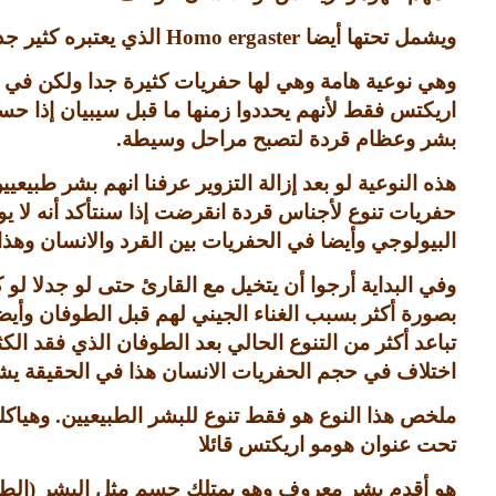
ويشمل تحتها أيضا
Homo ergaster
الذي يعتبره كثير ج
وهي نوعية هامة وهي لها حفريات كثيرة جدا ولكن في ا
اريكتس فقط لأنهم يحددوا زمنها ما قبل سيبيان إذا ح
بشر وعظام قردة لتصبح مراحل وسيطة
.
هذه النوعية لو بعد إزالة التزوير عرفنا انهم بشر طبيع
حفريات تنوع لأجناس قردة انقرضت إذا سنتأكد أنه لا 
البيولوجي وأيضا في الحفريات بين القرد والانسان وهذا
وفي البداية أرجوا أن يتخيل مع القارئ حتى لو جدلا لو
بصورة أكثر بسبب الغناء الجيني لهم قبل الطوفان وأي
تباعد أكثر من التنوع الحالي بعد الطوفان الذي فقد الكث
اختلاف في حجم الحفريات الانسان هذا في الحقيقة يشه
ملخص هذا النوع هو فقط تنوع للبشر الطبيعيين
.
وهياك
تحت عنوان هومو اريكتس قائلا
هو أقدم بشر معروف وهو يمتلك جسم مثل البشر
(
الطب