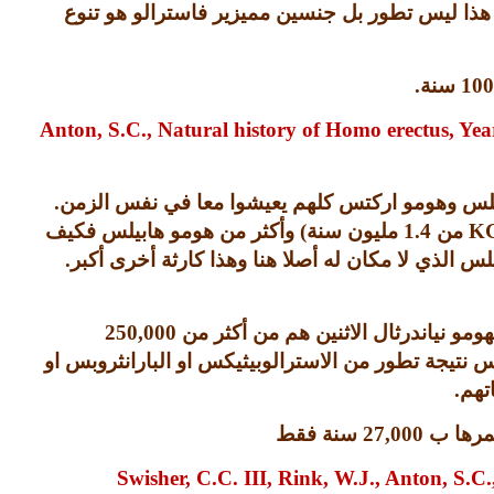
ا هذا ليس تطور بل جنسين مميزير فاسترالو هو تنوع
100
سنة
.
Anton, S.C., Natural history of Homo erectus, Y
بيلس وهومو اركتس كلهم يعيشوا معا في نفس الزمن
.
من
1.4
مليون سنة
)
وأكثر من هومو هابيلس فكيف
الذي لا مكان له أصلا هنا وهذا كارثة أخرى أكبر
.
مو نياندرثال الاثنين هم من أكثر من
250,000
 نتيجة تطور من الاسترالوبيثيكس او البارانثروبس او
تهم
.
عمرها ب
27,000
سنة فقط
Swisher, C.C. III, Rink, W.J., Anton, S.C.