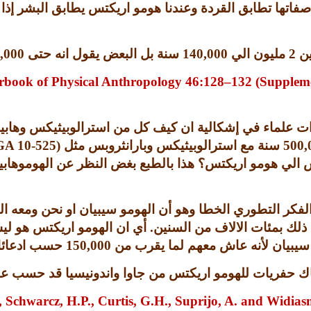
 صفاتها تطابق القردة وعندنا هومو اريكتس يطابق البشر إذ
ين
2
مليون الي
140,000
سنة بل البعض يقول انه حتى
,000
earbook of Physical Anthropology 46:128–132 (Suppleme
ارات علماء في إشكالية ان كيف كل من استرالوبيثيكس وها
500,
سنة مع استرالوبيثيكس وبارانثروبس مثل
(KGA 10-525
الي هومو اريكتس؟ هذا بالطبع بغض النظر عن الهوموهابيلس 
ر التطوري الخطا وهو أن الهومو سيبيان او نحن ومعه الهو
لك بمئات الالاف من السنين
.
أي ان الهومو اريكتس هو ليس
و سيبيان لأنه عاش معهم لما يقرب من
150,000
حسب ادعائا
هناك حفريات للهومو اريكتس من جاوا واندونيسيا قد حسب 
, Schwarcz, H.P., Curtis, G.H., Suprijo, A. and Widiasm