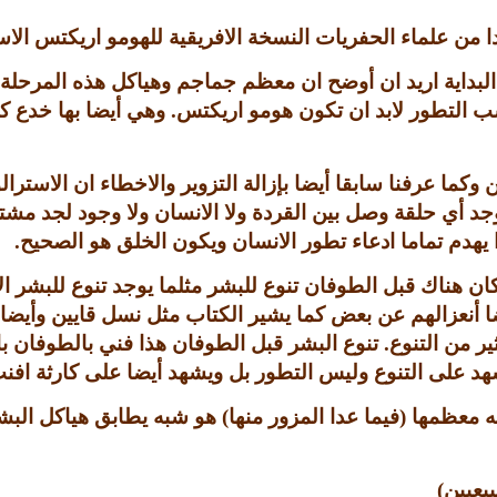
دا من علماء الحفريات النسخة الافريقية للهومو اريكتس الا
لبداية اريد ان أوضح ان معظم جماجم وهياكل هذه المرحلة
سب التطور لابد ان تكون هومو اريكتس
.
وهي أيضا بها خدع كث
يين وكما عرفنا سابقا أيضا بإزالة التزوير والاخطاء ان الاس
يوجد أي حلقة وصل بين القردة ولا الانسان ولا وجود لجد
 يهدم تماما ادعاء تطور الانسان ويكون الخلق هو الصحيح
.
 كان هناك قبل الطوفان تنوع للبشر مثلما يوجد تنوع للبشر 
ضا أنعزالهم عن بعض كما يشير الكتاب مثل نسل قايين وأيض
ير من التنوع
.
تنوع البشر قبل الطوفان هذا فني بالطوفان بال
د على التنوع وليس التطور بل ويشهد أيضا على كارثة افنت
له معظمها
(
فيما عدا المزور منها
)
هو شبه يطابق هياكل البشر
يعيين
)