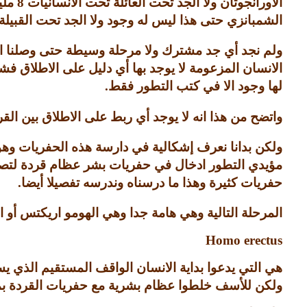
الاورانجوتان ولا الجد تحت العائلة تحت الانسانيات
8
ملي
الشمبانزي حتى هذا ليس له وجود ولا الجد تحت القبيل
ولم نجد أي جد مشترك ولا مرحلة وسيطة حتى وصلنا 
الانسان المزعومة لا يوجد بها أي دليل على الاطلاق 
لها وجود الا في كتب التطور فقط
.
واتضح من هذا انه لا يوجد أي ربط على الاطلاق بين الق
ولكن بدانا نعرف إشكالية في دارسة هذه الحفريات وهو
مؤيدي التطور ادخال في حفريات بشر عظام قردة لتصب
حفريات كثيرة وهذا ما درسناه وندرسه تفصيلا أيضا
.
المرحلة التالية وهي هامة جدا وهي الهومو اريكتس أو ا
Homo erectus
هي التي يدعوا بداية الانسان الواقف المستقيم الذي ي
ولكن للأسف خلطوا عظام بشرية مع حفريات القردة بما