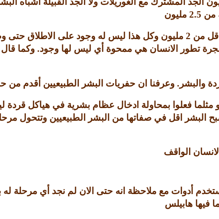
ون الجد المشترك مع الغوريلات ولا الجد القبيلة اشباه الب
ة من
2.5
مليون
اقل من
2
مليون وكل هذا ليس له وجود على الاطلاق حتى وص
فشجرة تطور الانسان هي ممحوة أي ليس لها وجود
.
وكما قال 
ردة والبشر
.
وعرفنا ان حفريات البشر الطبيعيين أقدم من حف
 مثلما فعلوا بمحاولة ادخال عظام بشرية في هياكل قردة لي
ح البشر اقل في صفاتها من البشر الطبيعيين وتتحول مرح
لانسان الواقف
ستخدم أدوات مع ملاحظة انه حتى الان لم نجد أي مرحلة له 
 فيها هابيلس