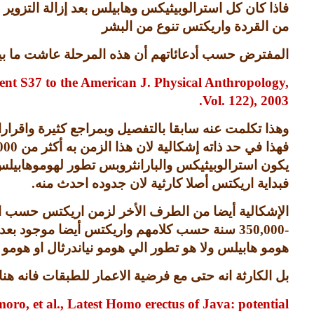
فاذا كان كل استرالوبيثيكس وهابيلس بعد إزالة التزوير
من القردة واريكتس تنوع من البشر
المفترض حسب أدعائاتهم أن هذه المرحلة عاشت ما ب
nt S37 to the American J. Physical Anthropology,
Vol. 122), 2003.
وهذا تكلمت عنه سابقا بالتفصيل وبمراجع كثيرة واقر
فهذا في حد ذاته إشكالية لان هذا الزمن به أكثر من
000
يكون استرالوبيثيكس والبارانثروبس تطور لهوموهابيلس 
فبداية اريكتس أصلا كارثية لان جدوده احدث منه
.
الإشكالية أيضا من الطرف الأخر لزمن اريكتس حسب الفك
-350,000
سنة حسب كلامهم واريكتس أيضا موجود بعد ذ
هومو هابيلس ولا هو تطور الي هومو نياندرثال او هوم
بل الكارثة انه حتى مع فرضية الاعمار للطبقات فانه 
oro, et al., Latest Homo erectus of Java: potential