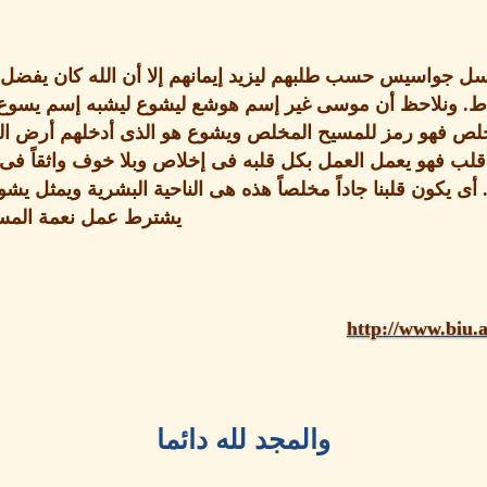
ل جواسيس حسب طلبهم ليزيد إيمانهم إلا أن الله كان يفضل لو 
ط
.
ونلاحظ أن موسى غير إسم هوشع ليشوع ليشبه إسم يسوع
لص فهو رمز للمسيح المخلص ويشوع هو الذى أدخلهم أرض ال
لب فهو يعمل العمل بكل قلبه فى إخلاص وبلا خوف واثقاً فى م
أى يكون قلبنا جاداً مخلصاً هذه هى الناحية البشرية ويمثل يشو
يشترط عمل نعمة المسيح 
http://www.biu.a
والمجد لله دائما