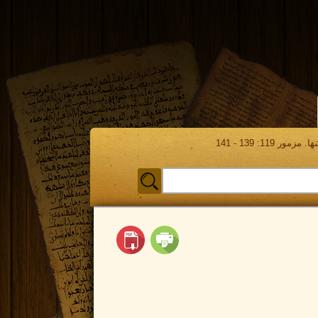
مور 119: 139 - 141