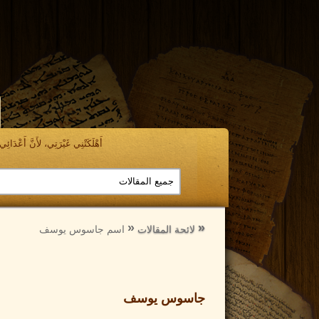
أَهْلَكَتْنِي غَيْرَتِي، لأَنَّ أَعْدَائِي ن
الرجوع
الرجوع
إلى
إلى
لائحة المقالات
اسم جاسوس يوسف
جاسوس يوسف