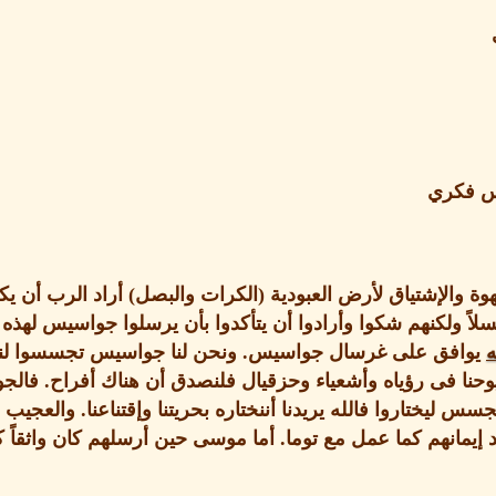
وس فكري
ة والإشتياق لأرض العبودية
(
الكرات والبصل
)
أراد الرب أن ي
وعسلاً ولكنهم شكوا وأرادوا أن يتأكدوا بأن يرسلوا جواسيس ل
ه
يوافق على غرسال جواسيس
.
ونحن لنا جواسيس تجسسوا لنا
وحنا فى رؤياه وأشعياء وحزقيال فلنصدق أن هناك أفراح
.
فالجو
س ليختاروا فالله يريدنا أننختاره بحريتنا وإقتناعنا
.
والعجيب 
 إيمانهم كما عمل مع توما
.
أما موسى حين أرسلهم كان واثقاً كم