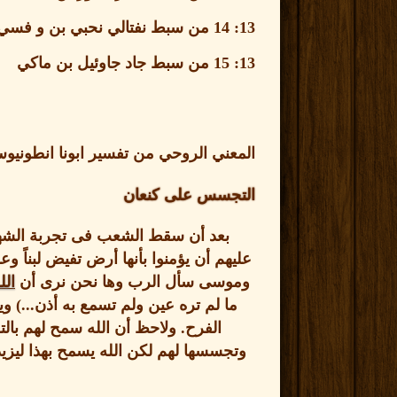
13: 14
من سبط نفتالي نحبي بن و فسي
13: 15
من سبط جاد جاوئيل بن ماكي
المعني الروحي من تفسير ابونا انطوني
التجسس على كنعان
بعد أن سقط الشعب فى تجربة الشهو
عليهم أن يؤمنوا بأنها أرض تفيض لبناً 
وموسى سأل الرب وها نحن نرى أن
الل
ما لم تره عين ولم تسمع به أذن
...)
وي
الفرح
.
ولاحظ أن الله سمح لهم بالتجس
وتجسسها لهم لكن الله يسمح بهذا ليزيد