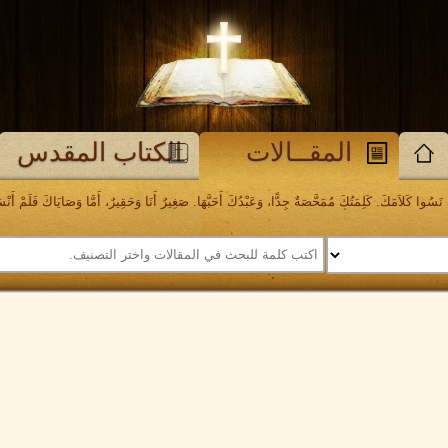
المقــالات
الكتاب المقدس
َسُوا كَلاَمَكَ. كَلِمَتُكَ مُمَحَّصَةٌ جِدًّا، وَعَبْدُكَ أَحَبَّهَا. صَغِيرٌ أَنَا وَحَقِيرٌ، أَمَّا وَصَايَاكَ فَلَمْ أَنْسَهَا. مز