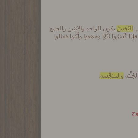
ل:
النَّجَسُ
يكون للواحد والاثنين والجمع
إِذا كَسَرُوا ثَنَّوْا وجَمَعوا وأَنَّثوا فقالوا
ُلْبَة
والمنَجِّسة
.
وح