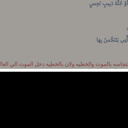
َوْ جُثَّةَ دَبِيبٍ نَجِسٍ
ن
تِي يَتَنَجَّسُ بِهَا
النجاسه بالموت والخطيه ولان بالخطيه دخل الموت الي العا
دخول الخطيه الي البشريه
للخطيه ورمز اليها بشئ خارجي ( وهو لمس الجثث ) التي غا
يه من الداخل يترك مكانه خلو حياه ( مثل الفكر الشرير ال
لخارج او الداخل يكون تامي اي نجس
 حياه حتي ولو كان بدون علم مثل الاشتراك في خطيه حتي