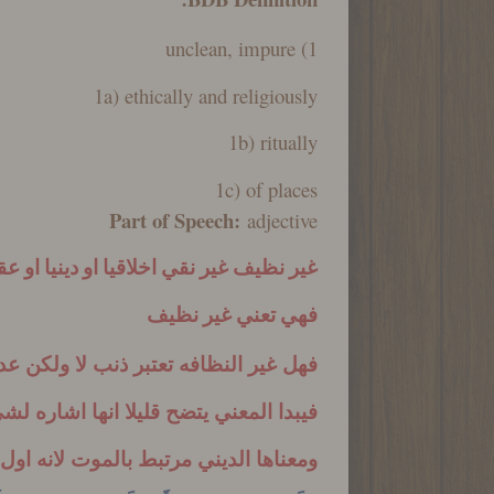
1) unclean, impure
1a) ethically and religiously
1b) ritually
1c) of places
Part of Speech:
adjective
غير نظيف غير نقي اخلاقيا او دينيا او عق
فهي تعني غير نظيف
فهل غير النظافه تعتبر ذنب لا ولكن 
فيبدا المعني يتضح قليلا انها اشاره 
ومعناها الديني مرتبط بالموت لانه ا