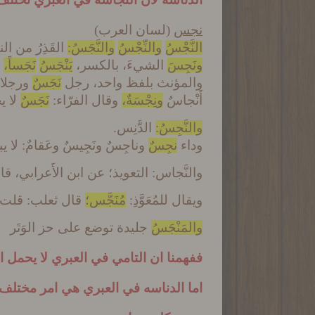
نجس
(لسان العرب)
النَّجْسُ
والنِّجْسُ
والنَّجَسُ:
القَذِرُ من ا
ونَجِسَ
الشيءَ، بالكسر،
يَنْجَسُ
نَجَساً،
ف
والمؤنث بلفظ واحد، رجل
نَجَسٌ
ورجلا
أَنْجاسٌ
ونِجْسَةٌ،
وقال الفرّاء:
نَجَسٌ
لا ي
والنَّجِسُ:
الدَّنِس.
وداء
نجِسٌ
وناجِسٌ ونَجِيسٌ وعَقامٌ: لا
والنَّجاس: التعويذ؛ عن ابن الأَعرابي، قال
ويقال للمُعَوَّذِ:
مُنَجَّس؛
قال ثعلب: قلت له:
والمَنْجَسُ
جليدة توضع على حز الوَتَر
ففهمنا ان التامي في العبري لا يحمل
اما الدناسه في العبري هي امر مختلف 