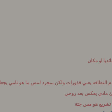
ائديا او مكان
عدم النظافه يعني قذورات ولكن بمجرد لمس ما هو تامي ي
لشئ مادي يعكس بعد روحي
ول تشريع هو مس جثة