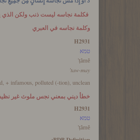
3 أَوْ إِذَا مَسَّ نَجَاسَةَ إِنْسَانٍ مِنْ جَمِيعِ نَجَاسَاتِهِ الَّتِي يَتَنَجَّسُ بِهَا، وَأُخْفِيَ عَنْهُ ثُمَّ عُلِمَ، فَهُوَ مُذْنِبٌ.
فكلمة نجاسه ليست ذنب ولكن الذي ي
وكلمة نجاسه في العبري
H2931
טמא
'
t
a
me
taw-may'
ed, + infamous, polluted (-tion), unclean.
خطأ ديني بمعني نجس ملوث غير نظ
H2931
טמא
'
t
a
me
BDB Definition: