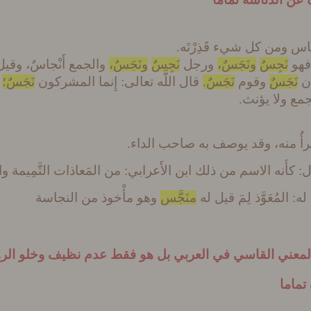
لناس ومن كل شيء قَذِرْتَه.
هو
نَجِسٌ
ونَجَسٌ،
ورجل
نَجِسٌ
ونَجَسٌ،
والجمع أَنْجاسٌ، وقي
ن
نَجَسٌ
وقوم
نَجَسٌ.
قال اللَّه تعالى: إِنما المشركون
نَجَسٌ؛
ف
جمع ولا يؤنث.
 يبرأُ منه، وقد يوصف به صاحب الداء.
: كأَنه الاسم من ذلك ابن الأَعرابي: من المَعاذات التَّمِيمة والج
 المُعَوَّذ لِمَ قيل له
منَجَّس
وهو مأْخوذ من النجاسة
 المعني القاسي في العربي بل هو فقط عدم نظيف وخلو الر
تماما