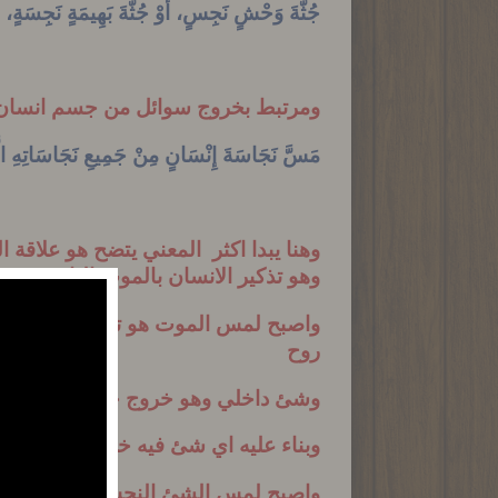
جُثَّةَ وَحْشٍ نَجِسٍ، أَوْ جُثَّةَ بَهِيمَةٍ نَجِسَةٍ، أ
ومرتبط بخروج سوائل من جسم انسا
مَسَّ نَجَاسَةَ إِنْسَانٍ مِنْ جَمِيعِ نَجَاسَاتِهِ الَّ
وهنا يبدا اكثر المعني يتضح هو علاقة 
وهو تذكير الانسان بالموت الناتج عن 
واصبح لمس الموت هو تعبير عن اشتياق 
روح
وشئ داخلي وهو خروج خلايا او انسجه ح
وبناء عليه اي شئ فيه خلو حياه من ا
واصبح لمس الشئ النجس الذي فيه خلو