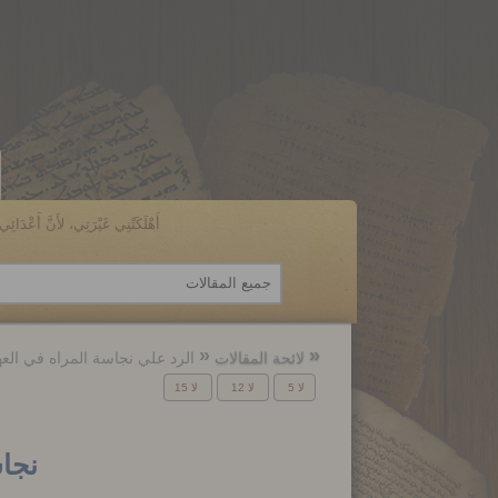
أَهْلَكَتْنِي غَيْرَتِي، لأَنَّ أَعْدَائِي ن
الرجوع
الرجوع
إلى
إلى
لائحة المقالات
الرد علي نجاسة المراه في العه
لا 5
لا 12
لا 15
نجاسة