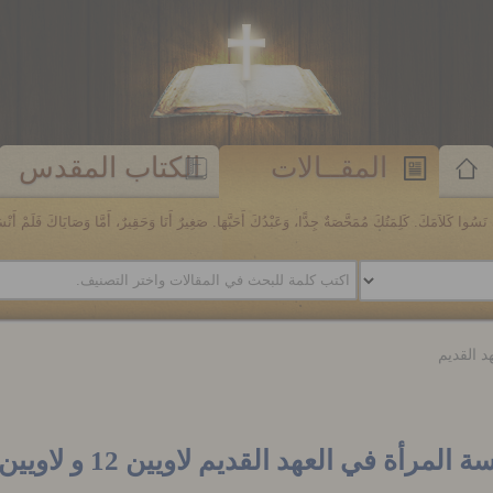
المقــالات
الكتاب المقدس
َسُوا كَلاَمَكَ. كَلِمَتُكَ مُمَحَّصَةٌ جِدًّا، وَعَبْدُكَ أَحَبَّهَا. صَغِيرٌ أَنَا وَحَقِيرٌ، أَمَّا وَصَايَاكَ فَلَمْ أَنْسَهَا. مز
د القديم
 المرأة في العهد القديم لاويين 12 و لاويين 15