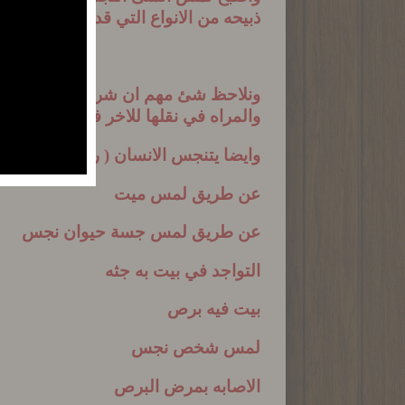
ذبيحه من الانواع التي قدمتها الاعداد ا
ونلاحظ شئ مهم ان شريعة التامي او خل
والمراه في نقلها للاخر فلا يوجد تمييز 
وايضا يتنجس الانسان ( رجل وامراه ) ب
عن طريق لمس ميت
عن طريق لمس جسة حيوان نجس
التواجد في بيت به جثه
بيت فيه برص
لمس شخص نجس
الاصابه بمرض البرص