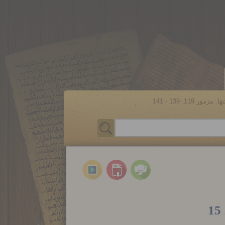
مور 119: 139 - 141