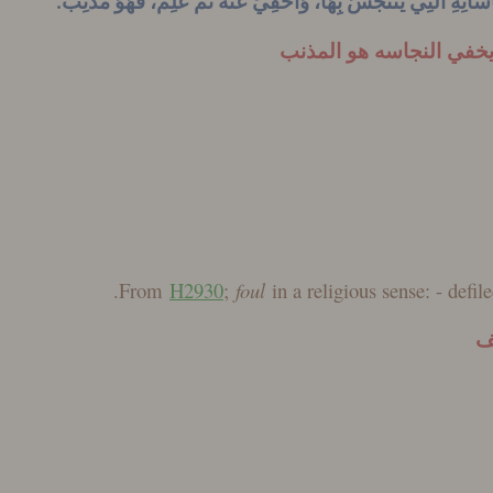
خفي النجاسه هو المذنب
From
H2930
;
foul
in a religious sense: - defil
يف