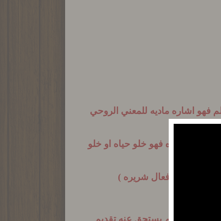
لم فهو اشاره ماديه للمعني الروحي
درتها الحياه فهو خلو حياه او خلو
ذي ينتج عنه افعال شريره )
 لو بدون علم يستحق عنه تقديم