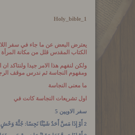
Holy_bible_1
يعترض البعض عن ما جاء في سفر اللاويين 15 عن نجاسة 
الكتاب المقدس قلل من مكانة المرأة
ولكن لنفهم هذا الامر جيدا ولنتاكد ا
ومفهوم النجاسة ثم ندرس موقف الرج
ما معنى النجاسة
اول تشريعات النجاسة كانت في
سفر الاويين 5
2 أَوْ إِذَا مَسَّ أَحَدٌ شَيْئًا نَجِسًا: جُثَّةَ وَحْشٍ نَجِسٍ، أَوْ جُثَّةَ بَهِيمَةٍ نَجِسَةٍ، أَوْ جُثَّةَ دَبِيبٍ نَجِسٍ، وَأُخْفِيَ عَنْهُ، فَهُوَ نَجِسٌ وَمُذْنِبٌ.