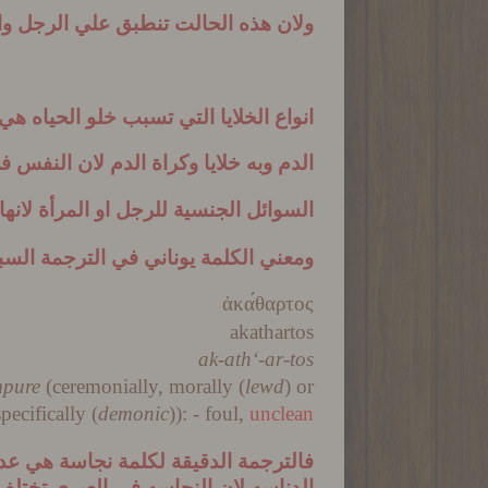
ولان هذه الحالت تنطبق علي الرجل وا
انواع الخلايا التي تسبب خلو الحياه هي
الدم وبه خلايا وكراة الدم لان النفس 
السوائل الجنسية للرجل او المرأة لانها
ومعني الكلمة يوناني في الترجمة السبع
α
κα
θαρτο
ς
akathartos
ak-ath‘-ar-tos
mpure
(ceremonially, morally (
lewd
) or
specifically (
demonic
)): - foul,
unclean
فالترجمة الدقيقة لكلمة نجاسة هي عدم 
الدناسه لان النجاسه في العبري تختلف