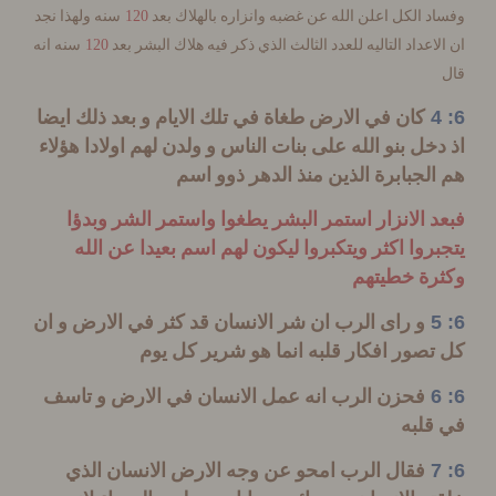
120
 الكل اعلن الله عن غضبه وانزاره بالهلاك بعد
سنه ولهذا نجد
120
اعداد التاليه للعدد الثالث الذي ذكر فيه هلاك البشر بعد
سنه انه
كان في الارض طغاة في تلك الايام و بعد ذلك ايضا
خل بنو الله على بنات الناس و ولدن لهم اولادا هؤلاء
لجبابرة الذين منذ الدهر ذوو اسم
 الانزار استمر البشر يطغوا واستمر الشر وبدؤا
روا اكثر ويتكبروا ليكون لهم اسم بعيدا عن الله
ة خطيتهم
و راى الرب ان شر الانسان قد كثر في الارض و ان
صور افكار قلبه انما هو شرير كل يوم
فحزن الرب انه عمل الانسان في الارض و تاسف
لبه
فقال الرب امحو عن وجه الارض الانسان الذي