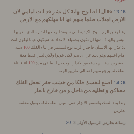
فقال الله لنوح نهاية كل بشر قد اتت امامي لان
ض امتلات ظلما منهم فها انا مهلكهم مع الارض
يعلن الرب لنوح الكيفيه التي سينفذ الرب بها انذاره الذي انذر بها
 والهدف منها ان تكون بوسيله الاعداد لها سيكون عيانا ليكون انت
100
ذر ايها الانسان فاختار الرب نوح ليستمر في بناء الفلك
سنه
اعينهم وهو بعيد عن اي بحر لكي يتوبوا ولكن ليس فقط مدة
100
ين سنه لم يستجيبوا لانذار الرب بل ايضا في مدة
اثناء بناء
 لم يرجع منهم احد الي طريق الرب
اصنع لنفسك فلكا من خشب جفر تجعل الفلك
ن و تطليه من داخل و من خارج بالقار
بناء الفلك واستمر الانزار حتي انتهي الفلك لذلك يقول معلمنا
س
: 20
3
ة بطرس الرسول الأولى