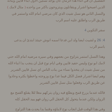
يل ان في اثناء هذا الزمان كان يوجد نسلين الاول ابناء قايين وبناته
)
(
 اصبحوا اشرار ويتقاتلون ويتزوجون باكثر من واحده
مثال لامك
ل الثاني هو نسل شيث الذي كان مرضي امام الله واستمر في
 الرب واطلق عليه اسم الرب
4
التكوين
و لشيث ايضا ولد ابن فدعا اسمه انوش حينئذ ابتدئ ان يدعى
 الرب
النسل استمر يتزاوج من بعضهم وفي سيره مرضيه امام الله حتي
ابو نوح وليس حفيد قايين وفي ايام نوح قبل ان ينجب بدا ابناء الله
ل شيث ان يتخذوا نساء من بنات الناس اي نسل قايين الشرير
يضا اشرار فضل الكل فيما عدا نوح وزوجته واخطؤا بكثره وحادوا
ريق الرب وفعلوا مثل نسل قايين الشرير
 عندما يزرع قمح ويطلع فيه زوان يتركهم معلا لئلا يقتلع القمح مع
ن ولكن عندما يتحول كل الحقل الي زوان فهو يبيد الحقل كله
ذا الوقت قبل انجاب نوح لابناؤه وقتما بدا يحدث هذا التزاوج