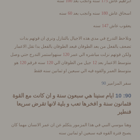
100
175
هيم عاش
سنه وانجب بعد
سنه
60
180
ق عاش
سنه وانجب بعد
سنه
147
ب عاش
سنه
ظ التدرج في مدي هذه الاجيال بالتنازل ونري ان قوتهم بدات
بالفعل من بعد الطوفان فبعد الطوفان بالفعل بدا تقل الاعمار
120
 قوتهم نزلت مباشره الي عمر
سنهواستمر التدرج حتي وصل
120
120
12
 الاعمار بعد
جيل من الطوفان الي
سنه فرقم
هو
 العمر والقوه فيه الي سبعين او ثمانين سنه فقط
90
المزامير
ايام سنينا هي سبعون سنة و ان كانت مع القوة
نون سنة و افخرها تعب و بلية لانها تقرض سريعا
ير
موسي النبي في هذا المزمور يتكلم عن ان عمر الانسان مهما كان
فترة القوه فيه سبعين او ثمانين سنه