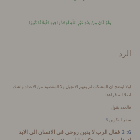
وَلَوْ كَانَ مِنْ عِنْدِ غَيْرِ اللَّهِ لَوَجَدُوا فِيهِ اخْتِلَافًا كَثِيرًا
د
اوضح ان المشكك لم يفهم الانجيل ولا المقصود من الاعداد واشك
انه قراءها
د يقول
6
التكوين
فقال الرب لا يدين روحي في الانسان الى الابد