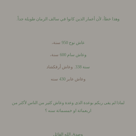
.
وهذا خطأ، لأن أعمار الذين كانوا في سالف الزمان طويلة جداً
950
عاش نوح
سنة،
600
وعاش سام
سنة،
338.
سنة
وعاش أرفكشاد
430
وعاش عابر
سنه
ذا لم يفى ربكم بوعدة الذى وعدة وعاش كثير من الناس لأكثر من
اربعمائة او خمسمائة سنه ؟
وصدق الله القائل