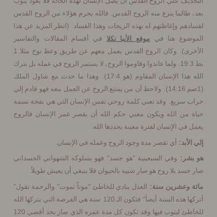
يف علي الروح القدس أن يصل الإنسان لهذه الحالة فلا يعود يتوب
.
طالما ينزع منه الروح القدس
فالله يحرم هؤلاء من الروح القدس
. (
هم وإغاظتهم له بهذه الزيجات وهذا الفساد
انظر المزيد عن هذا
ضوع هنا في
موقع الأنبا تكلا
في أقسام المقالات والتفاسير
1
).
رى
وكان الروح القدس يعمل معهم عن طريق وعظ نوح مثلا
19:
ولما عاندوا وقاوموا الروح، لا يستمر الروح في عمله بل يترك
17:4).
(
هذا الإنسان المقاوم
هو
وهذا ما حدث مع شاول الملك
14:16).
ولاحظ أن من يمتنع الروح عن العمل معه فهو قادم إلي
.
 سريع
وقد تعني كلمة روحي نفس الإنسان التي هي نفخة نسمة
 من الله ويكون معني حكم الله أن يقصر عمر الإنسان فالروح
.
في الإنسان لفترة معينة يحددها الله
.
:
أبد
أي تقصر مدة وجود الروح وعمله في الإنسان
"
"
:
شر
وفي السبعينية
هو جسد
فهو بسلوكه الشهواني الجسداني
.
سد بلا روح هو صار شبيه بالحيوان فلا ينبغي أن يعيش طويلاً
"
"
"
:
 وعشرين سنة
العدل ينادي للخاطئ
موتاً تموت
والرحمة تقول
120
"
ا هذه السنة أيضاً
فتكون الـ
سنة هي الفرصة التي يتركها الله
120
طئ ليتوب فيها وقد تكون كل مدة عمره الذي صار بحد أقصي