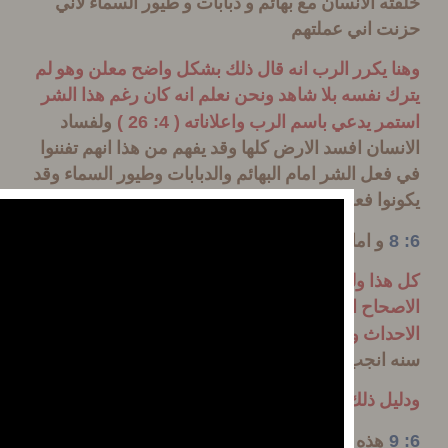
ه الانسان مع بهائم و دبابات و طيور السماء لاني
 اني عملتهم
 يكرر الرب انه قال ذلك بشكل واضح معلن وهو لم
 نفسه بلا شاهد ونحن نعلم انه كان رغم هذا الشر
( 4: 26 )
ر يدعي باسم الرب واعلاناته
ولفساد
سان افسد الارض كلها وقد يفهم من هذا انهم تفننوا
عل الشر امام البهائم والدبابات وطيور السماء وقد
وا فعلوا الشر ببعض البهائم من كثرة شرهم
و اما نوح فوجد نعمة في عيني الرب
ذا ولم ينجب نوح بعد لان الذي تكلم عنه في
حاح الخامس هو اجمالي ولكن هنا يبدا في تفصيل
20
داث وتتابعها والامور المحيطه وبعد الانذار بتقريبا
 انجب نوح
ل ذلك يقول
هذه مواليد نوح كان نوح رجلا بارا كاملا في اجياله و