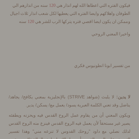
120
 الفتره التي اعطاها الله لهم انذار هي
سنه من انذارهم الي
ان واهلاكهم وايضا الفتره التي يعطيها لكل شعب انذار ثلاث اجيال
120
 ان يكون ايضا اقصي فتره يتركها الرب للشر هي
سنه
ا المعني الروحي
سير ابونا انطونيوس فكري
/
/
STRIVE)
(
:
ين
لا يلبث
شواهد
بالإنجليزية بمعني يكافح
يجاهد
.
/
/
/
 وقد تعني الكلمة العبرية يسود
يعمل مع
يسكن
يدير
ن المعني أن من يقاوم عمل الروح القدس فيه ويحزنه ويطفئه
غير مستحقاً لأن يعمل فيه الروح القدس فينزع منه الروح القدس
"
"
 نصلي مع داود
روحك القدوس لا تنزعه مني
وهذا تفسير