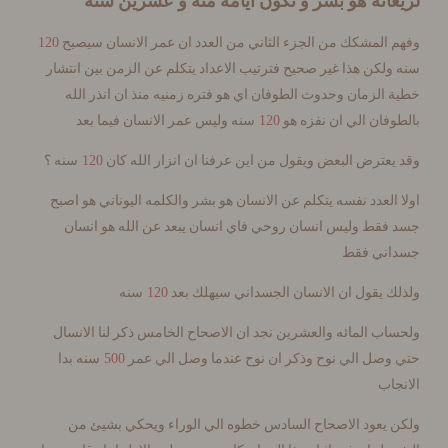
انه هو بشر و تكون ايامه مئة و عشرين سنة
120
المشكك من الجزء الثاني من العدد ان عمر الانسان سيصبح
لكن هذا غير صحيح فترتيب الاعداد يتكلم عن الزمن بين انتشار
الزمان وحدوث الطوفان اي هو فتره زمنيه منذ ان انذر الله
120
فان الي ان نفزه هو
سنه وليس عمر الانسان فيما بعد
120
عترض البعض ويقول من اين عرفنا ان انزار الله كان
سنه ؟
العدد نفسه يتكلم عن الانسان هو بشر والكلمه اليوناني هو اصبح
قط وليس انسان روحي فاي انسان يبعد عن الله هو انسان
ني فقط
120
 يقول ان الانسان الجسداني سيهلك بعد
سنه
ب المائه والعشرين نجد ان الاصحاح الخامس ذكر لنا الانسال
500
وصل الي نوح وذكر ان نوح عندما وصل الي عمر
سنه بدا
اب
 يعود الاصحاح السادس خطوه الي الوراء ويحكي بشيئ من