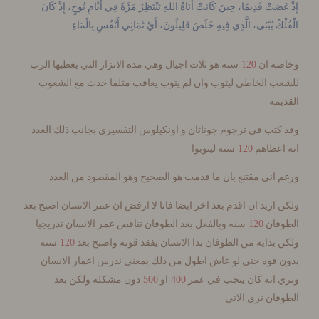
صَتْ قَدِيمًا، حِينَ كَانَتْ أَنَاةُ اللهِ تَنْتَظِرُ مَرَّةً فِي أَيَّامِ نُوحٍ، إِذْ كَانَ
.
كُ يُبْنَى، الَّذِي فِيهِ خَلَصَ قَلِيلُونَ، أَيْ ثَمَانِي أَنْفُسٍ بِالْمَاءِ
120
ه ان
سنه هو ثلاث اجيال وهي مدة الانزار التي يعطيها الرب
ب الخاطي ليتوب وان لم يتوب يعاقب مثلما حدث مع الشعوب
مه
تب في ترجوم جوناثان و اونكيلوس التفسيري بجانب ذلك العدد
120
اعطاهم
سنه ليتوبوا
اني مقتنع بان ما قدمت هو الصحيح وهو المقصود من العدد
اريد ان اقدم بعد اخر ايضا فانا لا ارفض ان عمر الانسان اصبح بعد
120
فان
سنه وبالفعل بعد الطوفان تناقص عمر الانسان تدريجيا
120
بداية من الطوفان بدا الانسان يفقد قوته واصبح بعد
سنه
قوه حتي لو عاش اطول من ذلك بمعني ندرس اعمار الانسان
500
400
 انه كان ينجب في عمر
او
دون مشكله ولكن بعد
ان نري الاتي