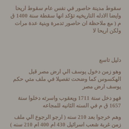
ط مدينة حاصور في نفس عام سقوط اريحا
ا الادله التاريخيه تؤكد انها سقطة سنة
1400
ق
مع ملاحظة ان حاصور تدمرة وبنية عدة مرات
 اريحا لا
 تاسع
 زمن دخول يوسف الي ارض مصر قبل
كسوس كما وضحت تفصيلا في ملف متي حكم
ف ارض مصر
 دخل سنة
1711
ويعقوب واسرته دخلوا سنة
1
ق م في السنه الثانيه للمجاعه
 خرجوا بعد
210
سنه
(
ارجو الرجوع الي ملف
 غربة شعب اسرائيل
430
ام
400
ام
210
سنه
)