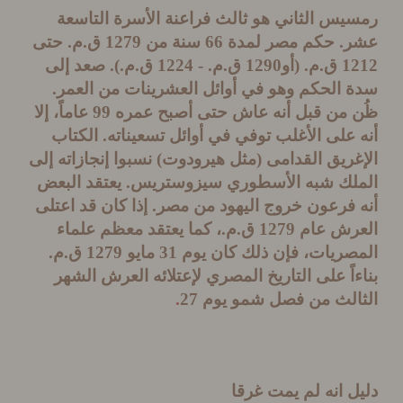
س الثاني هو ثالث فراعنة الأسرة التاسعة
.
حكم مصر لمدة
66
سنة من
1279
ق
.
م
.
حتى
1
ق
.
م
. (
أو
1290
ق
.
م
. - 1224
ق
.
م
.).
صعد إلى
 الحكم وهو في أوائل العشرينات من العمر
.
 من قبل أنه عاش حتى أصبح عمره
99
عاماً، إلا
على الأغلب توفي في أوائل تسعيناته
.
الكتاب
ريق القدامى
(
مثل هيرودوت
)
نسبوا إنجازاته إلى
لك شبه الأسطوري سيزوستريس
.
يعتقد البعض
 فرعون خروج اليهود من مصر
.
إذا كان قد اعتلى
رش عام
1279
ق
.
م
.
، كما يعتقد معظم علماء
صريات، فإن ذلك كان يوم
31
مايو
1279
ق
.
م
.
اً على التاريخ المصري لإعتلائه العرش الشهر
الث من فصل شمو يوم
27
.
 انه لم يمت غرقا