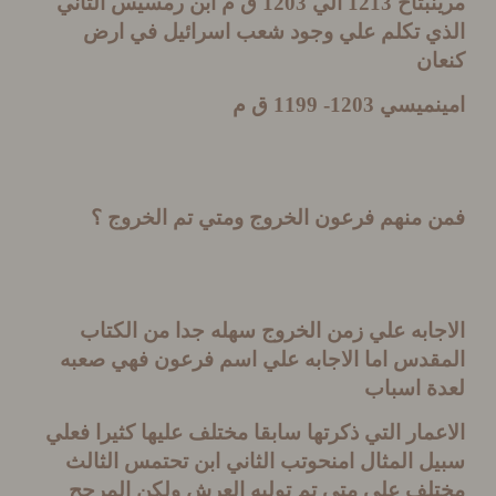
بتاح
1213
الي
1203
ق م ابن رمسيس الثاني
ي تكلم علي وجود شعب اسرائيل في ارض
ان
نميسي
1203- 1199
ق م
 منهم فرعون الخروج ومتي تم الخروج ؟
ابه علي زمن الخروج سهله جدا من الكتاب
قدس اما الاجابه علي اسم فرعون فهي صعبه
ة اسباب
مار التي ذكرتها سابقا مختلف عليها كثيرا فعلي
 المثال امنحوتب الثاني ابن تحتمس الثالث
لف علي متي تم توليه العرش ولكن المرجح