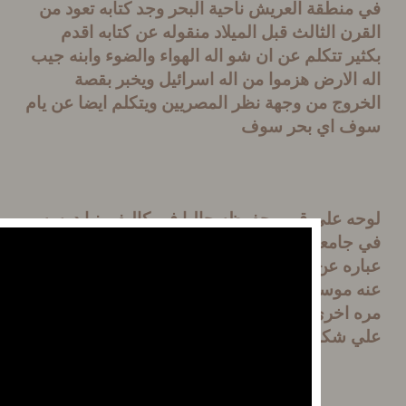
نطقة العريش ناحية البحر وجد كتابه تعود من
ن الثالث قبل الميلاد منقوله عن كتابه اقدم
ر تتكلم عن ان شو اله الهواء والضوء وابنه جيب
الارض هزموا من اله اسرائيل ويخبر بقصة
وج من وجهة نظر المصريين ويتكلم ايضا عن يام
 اي بحر سوف
 علي قبر محفوظه حاليا في كاليفورنيا درسه
امعة اوكلهاما تعود الي سنة
1500
ق م تقريبا
ره عن عجله حربيه مصريه تطارد شخص يقال
موسي عبر البحر وسط الماء المفترق الذي عاد
اخري واغرق العجله الحربيه ويرسم الامواج
 شكل لولبي