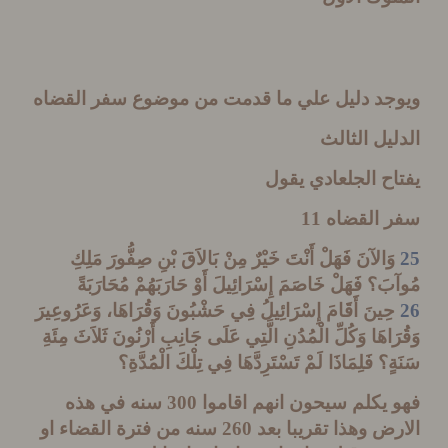
جد دليل علي ما قدمت من موضوع سفر القضاه
يل الثالث
ح الجلعادي يقول
 القضاه
11
َالآنَ فَهَلْ أَنْتَ خَيْرٌ مِنْ بَالاَقَ بْنِ صِفُّورَ مَلِكِ
َ؟ فَهَلْ خَاصَمَ إِسْرَائِيلَ أَوْ حَارَبَهُمْ مُحَارَبَةً
ِينَ أَقَامَ إِسْرَائِيلُ فِي حَشْبُونَ وَقُرَاهَا، وَعَرُوعِيرَ
اهَا وَكُلِّ الْمُدُنِ الَّتِي عَلَى جَانِبِ أَرْنُونَ ثَلاَثَ مِئَةِ
؟ فَلِمَاذَا لَمْ تَسْتَرِدَّهَا فِي تِلْكَ الْمُدَّةِ؟
يكلم سيحون انهم اقاموا
300
سنه في هذه
ض وهذا تقريبا بعد
260
سنه من فترة القضاء او