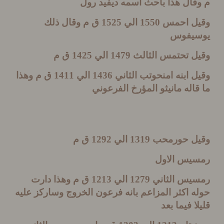
قال هذا باحث اسمه ديفيد رول
ل احمس
1550
الي
1525
ق م وقال ذلك
يفوس
ل تحتمس الثالث
1479
الي
1425
ق م
 ابنه امنحوتب الثاني
1436
الي
1411
ق م وهذا
اله مانيثو المؤرخ الفرعوني
ل حورمحب
1319
الي
1292
ق م
يس الاول
يس الثاني
1279
الي
1213
ق م وهذا دارت
 اكثر المزاعم بانه فرعون الخروج وساركز عليه
ا فيما بعد