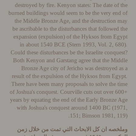
destroyed by fire. Kenyon states: The date of
burned buildings would seem to be the very en
the Middle Bronze Age, and the destruction
be ascribable to the disturbances that followed
expansion (expulsion) of the Hyksos from E
in about 1540 BCE (Stern 1993, Vol. 2, 6
Could these disturbances be the Israelite conqu
Both Kenyon and Garstang agree that the Mi
Bronze Age city of Jericho was destroyed 
result of the expulsion of the Hyksos from Eg
There have been many proposals to solve the 
of Joshua's conquest. Courville cuts out over 
years by equating the end of the Early Bronze
with Joshua's conquest around 1400 BC (1
151; Bimson 1981, 1
خصه ان كل الابحاث التي تمت من خلال زمن