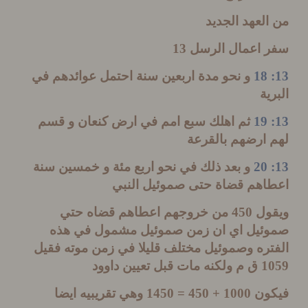
لعهد الجديد
 اعمال الرسل
13
و نحو مدة اربعين سنة احتمل عوائدهم في
ية
ثم اهلك سبع امم في ارض كنعان و قسم
 ارضهم بالقرعة
و بعد ذلك في نحو اربع مئة و خمسين سنة
اهم قضاة حتى صموئيل النبي
ول
450
من خروجهم اعطاهم قضاه حتي
ئيل اي ان زمن صموئيل مشمول في هذه
ره وصموئيل مختلف قليلا في زمن موته فقيل
1
ق م ولكنه مات قبل تعيين داوود
ون
1000 + 450 = 1450
وهي تقريبيه ايضا