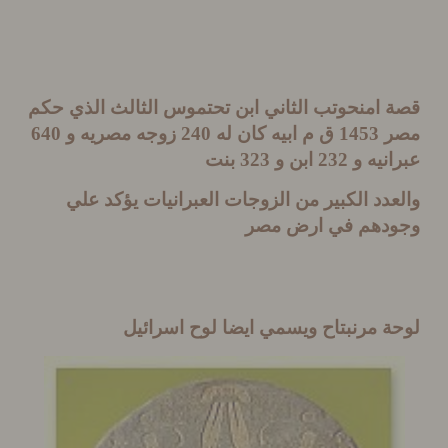
 امنحوتب الثاني ابن تحتموس الثالث الذي حكم
ر
1453
ق م ابيه كان له
240
زوجه مصريه و
640
نيه و
232
ابن و
323
بنت
دد الكبير من الزوجات العبرانيات يؤكد علي
دهم في ارض مصر
 مرنبتاح ويسمي ايضا لوح اسرائيل