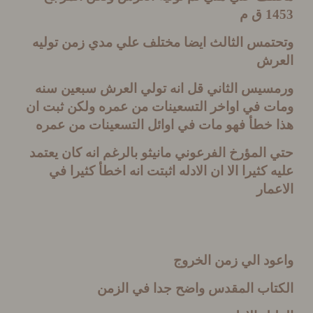
1
ق م
تمس الثالث ايضا مختلف علي مدي زمن توليه
رش
سيس الثاني قل انه تولي العرش سبعين سنه
ت في اواخر التسعينات من عمره ولكن ثبت ان
 خطأ فهو مات في اوائل التسعينات من عمره
المؤرخ الفرعوني مانيثو بالرغم انه كان يعتمد
 كثيرا الا ان الادله اثبتت انه اخطأ كثيرا في
مار
د الي زمن الخروج
تاب المقدس واضح جدا في الزمن