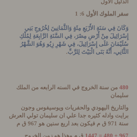
يل الاول
 الملوك الأول
6: 1
َ فِي سَنَةِ الأَرْبَعِ مِئَةٍ وَالثَّمَانِينَ لِخُرُوجِ بَنِي
َائِيلَ مِنْ أَرْضِ مِصْرَ، فِي السَّنَةِ الرَّابِعَةِ لِمُلْكِ
ْمَانَ عَلَى إِسْرَائِيلَ، فِي شَهْرِ زِيُو وَهُوَ الشَّهْرُ
نِي، أَنَّهُ بَنَى الْبَيْتَ لِلرَّبِّ
.
من سنة الخروج في السنه الرابعه من الملك
مان
تاريخ اليهودي والحفريات ويوسيفوس وجون
ت وادله كثيره جدا علي ان سليمان تولي العرش
971
ق م فيكون بعد اربع سنين هو
967
ق م
96
ق م وهذا هو زمن الخروج