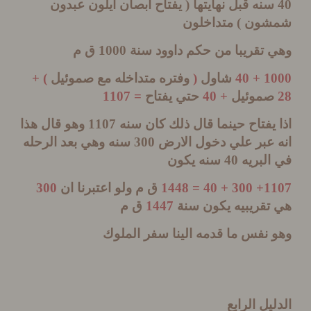
نه قبل نهايتها
(
يفتاح ابصان ايلون عبدون
شون
)
متداخلون
 تقريبا من حكم داوود سنة
1000
ق م
100
شاول
(
وفتره متداخله مع صموئيل
) +
موئيل
+ 40
حتي يفتاح
= 1107
يفتاح حينما قال ذلك كان سنه
1107
وهو قال هذا
 عبر علي دخول الارض
300
سنه وهي بعد الرحله
لبريه
40
سنه يكون
1107+ 3
ق م ولو اعتبرنا ان
300
تقريبيه يكون سنة
1447
ق م
نفس ما قدمه الينا سفر الملوك
يل الرابع