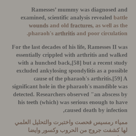
Ramesses’ mummy was diagnosed 
examined, scientific analysis revealed
ba
wounds
and old
fractures
, as well as
pharaoh's
arthritis
and poor circulat
For the last decades of his life, Ramesses II
essentially crippled with arthritis and wa
with a hunched back,[58] but a recent s
excluded ankylosing spondylitis as a poss
cause of the pharaoh's arthritis.[5
significant hole in the pharaoh's mandible
detected. Researchers observed "an absces
his teeth (which) was serious enough to 
caused death by infect
اء رمسيس فحصت واختبرت والتحليل العلمي
 كشفت جروج من الحروب وكسور وايضا