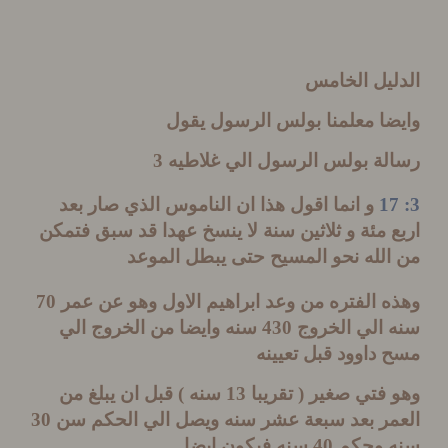
ليل الخامس
ضا معلمنا بولس الرسول يقول
لة بولس الرسول الي غلاطيه
3
و انما اقول هذا ان الناموس الذي صار بعد
 مئة و ثلاثين سنة لا ينسخ عهدا قد سبق فتمكن
لله نحو المسيح حتى يبطل الموعد
 الفتره من وعد ابراهيم الاول وهو عن عمر
70
 الي الخروج
430
سنه وايضا من الخروج الي
داوود قبل تعيينه
 فتي صغير
(
تقريبا
13
سنه
)
قبل ان يبلغ من
مر بعد سبعة عشر سنه ويصل الي الحكم سن
30
 وحكم
40
سنه فيكون ايضا