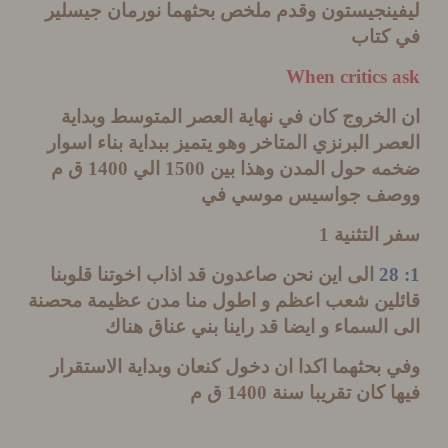
ينجيستون وقدم ملخص بحثهما نورمان جيسلير
كتاب
When critics
لخروج كان في نهاية العصر المتوسط وبداية
ر البرنزي المتاخر وهو يتميز ببداية بناء اسوار
ه حول المدن وهذا بين
1500
الي
1400
ق م
ف جواسيس موسي في
التثنية
1
الى اين نحن صاعدون قد اذاب اخوتنا قلوبنا
لين شعب اعظم و اطول منا مدن عظيمة محصنة
السماء و ايضا قد راينا بني عناق هناك
بحثهما اكدا ان دخول كنعان وبداية الاستقرار
 كان تقريبا سنة
1400
ق م