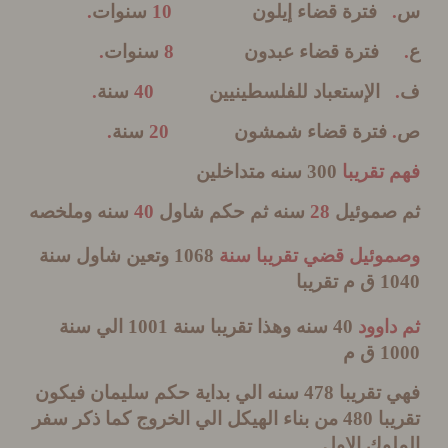
فترة قضاء إيلون
10
سنوات
.
فترة قضاء عبدون
8
سنوات
.
الإستعباد للفلسطينيين
40
سنة
.
فترة قضاء شمشون
20
سنة
.
تقريبا
300
سنه متداخلين
صموئيل
28
سنه ثم حكم شاول
40
سنه وملخصه
وئيل قضي تقريبا سنة
1068
وتعين شاول سنة
1
ق م تقريبا
اوود
40
سنه وهذا تقريبا سنة
1001
الي سنة
1
ق م
تقريبا
478
سنه الي بداية حكم سليمان فيكون
با
480
من بناء الهيكل الي الخروج كما ذكر سفر
وك الاول