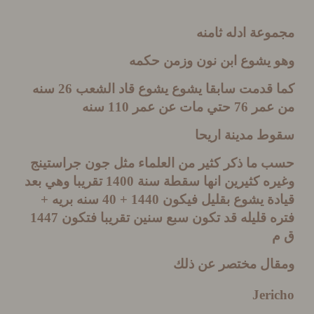
عة ادله ثامنه
 يشوع ابن نون وزمن حكمه
 قدمت سابقا يشوع يشوع قاد الشعب
26
سنه
عمر
76
حتي مات عن عمر
110
سنه
ط مدينة اريحا
 ما ذكر كثير من العلماء مثل جون جراستينج
ره كثيرين انها سقطة سنة
1400
تقريبا وهي بعد
دة يشوع بقليل فيكون
1440 + 40
سنه بريه
+
 قليله قد تكون سبع سنين تقريبا فتكون
1447
ال مختصر عن ذلك
Jer