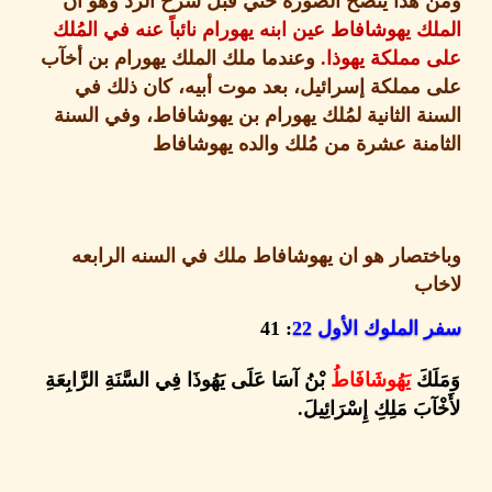
هذا يتضح الصوره حتي قبل شرح الرد وهو ان
ك يهوشافاط عين ابنه يهورام نائباً عنه في المُلك
مملكة يهوذا
.
وعندما ملك الملك يهورام بن أخآب
مملكة إسرائيل، بعد موت أبيه، كان ذلك في
ة الثانية لمُلك يهورام بن يهوشافاط، وفي السنة
منة عشرة من مُلك والده يهوشافاط
تصار هو ان يهوشافاط ملك في السنه الرابعه
ب
الملوك الأول
22
: 41
َكَ
يَهُوشَافَاطُ
بْنُ آسَا عَلَى يَهُوذَا فِي السَّنَةِ الرَّابِعَةِ
آبَ مَلِكِ إِسْرَائِيلَ
.