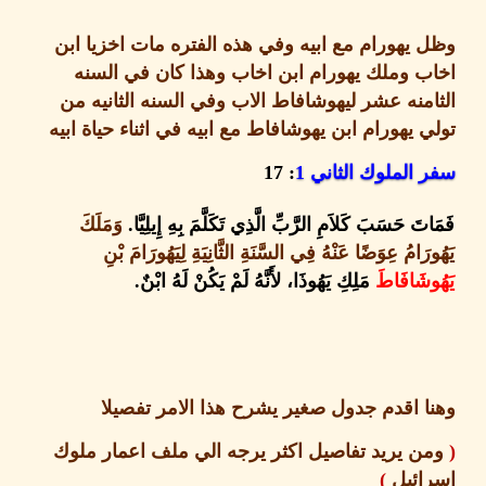
يهورام مع ابيه وفي هذه الفتره مات اخزيا ابن
 وملك يهورام ابن اخاب وهذا كان في السنه
منه عشر ليهوشافاط الاب وفي السنه الثانيه من
 يهورام ابن يهوشافاط مع ابيه في اثناء حياة ابيه
الملوك الثاني
1
: 17
َ حَسَبَ كَلاَمِ الرَّبِّ الَّذِي تَكَلَّمَ بِهِ إِيلِيَّا
.
وَمَلَكَ
َامُ عِوَضًا عَنْهُ فِي السَّنَةِ الثَّانِيَةِ لِيَهُورَامَ بْنِ
شَافَاطَ
مَلِكِ يَهُوذَا، لأَنَّهُ لَمْ يَكُنْ لَهُ ابْنٌ
.
 اقدم جدول صغير يشرح هذا الامر تفصيلا
ن يريد تفاصيل اكثر يرجه الي ملف اعمار ملوك
ائيل
)