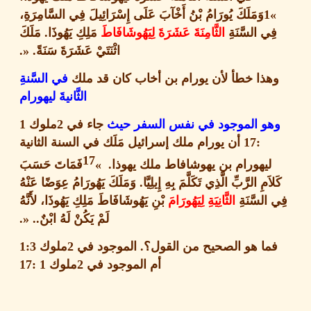
»
وَمَلَكَ يُورَامُ بْنُ أَخْآبَ عَلَى إِسْرَائِيلَ فِي السَّامِرَةِ،
ِي السَّنَةِ
الثَّامِنَةَ عَشَرَةَ لِيَهُوشَافَاطَ
مَلِكِ يَهُوذَا
.
مَلَكَ
اثْنَتَيْ عَشَرَةَ سَنَةً
. «.
هذا خطأ لأن يورام بن أخاب كان قد ملك
في السَّنةِ
الثَّانيةَ ليهورام
و الموجود في نفس السفر حيث
جاء في
2
ملوك
1
:17
أن يورام ملك إسرائيل مَلَك في السنة الثانية
17
ليهورام بن يهوشافاط ملك يهوذا
. »
فَمَاتَ حَسَبَ
اَمِ الرَّبِّ الَّذِي تَكَلَّمَ بِهِ إِيلِيَّا
.
وَمَلَكَ يَهُورَامُ عِوَضًا عَنْهُ
السَّنَةِ
الثَّانِيَةِ لِيَهُورَامَ
بْنِ يَهُوشَافَاطَ مَلِكِ يَهُوذَا، لأَنَّهُ
لَمْ يَكُنْ لَهُ ابْنٌ
.. «.
ما هو الصحيح من القول؟
.
الموجود في
2
ملوك
1:3
أم الموجود في
2
ملوك
1 :17