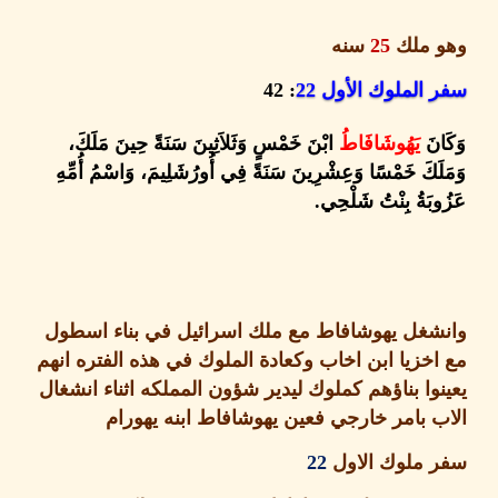
 ملك
25
سنه
الملوك الأول
22
: 42
نَ
يَهُوشَافَاطُ
ابْنَ خَمْسٍ وَثَلاَثِينَ سَنَةً حِينَ مَلَكَ،
َكَ خَمْسًا وَعِشْرِينَ سَنَةً فِي أُورُشَلِيمَ، وَاسْمُ أُمِّهِ
بَةُ بِنْتُ شَلْحِي
.
غل يهوشافاط مع ملك اسرائيل في بناء اسطول
خزيا ابن اخاب وكعادة الملوك في هذه الفتره انهم
وا بناؤهم كملوك ليدير شؤون المملكه اثناء انشغال
 بامر خارجي فعين يهوشافاط ابنه يهورام
 ملوك الاول
22