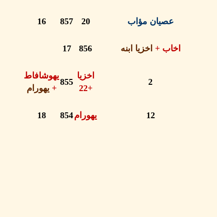
عصيان مؤاب
20
857
16
اخاب
+
اخزيا ابنه
856
17
اخزيا
يهوشافاط
855
2
+22
+
يهورام
12
يهورام
854
18