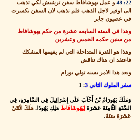
و عمل يهوشافاط سفن ترشيش لكي تذهب
اوفير لاجل الذهب فلم تذهب لان السفن تكسرت
عصيون جابر
ا في السنه السابعه عشرة من حكم يهوشافاط
سنين حكمه الخمس وعشرين
 هو الفترة المتداخلة التي لم يفهمها المشكك
قد ان هناك تناقض
 هذا الامر بسنه تولي يورام
الملوك الثاني
3
: 1
َكَ يَهُورَامُ بْنُ أَخْآبَ عَلَى إِسْرَائِيلَ فِي السَّامِرَةِ، فِي
َةِ الثَّامِنَةَ عَشَرَةَ
لِيَهُوشَافَاطَ
مَلِكِ يَهُوذَا
.
مَلَكَ اثْنَتَيْ
َةَ سَنَةً
.