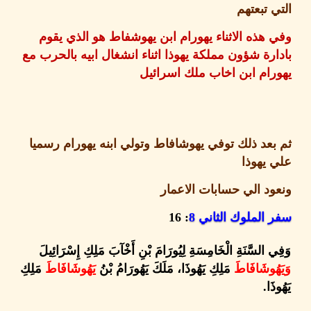
 تبعتهم
هذه الاثناء يهورام ابن يهوشفاط هو الذي يقوم
رة شؤون مملكة يهوذا اثناء انشغال ابيه بالحرب مع
ام ابن اخاب ملك اسرائيل
عد ذلك توفي يهوشافاط وتولي ابنه يهورام رسميا
يهوذا
د الي حسابات الاعمار
الملوك الثاني
8
: 16
 السَّنَةِ الْخَامِسَةِ لِيُورَامَ بْنِ أَخْآبَ مَلِكِ إِسْرَائِيلَ
ُوشَافَاطَ
مَلِكِ يَهُوذَا، مَلَكَ يَهُورَامُ بْنُ
يَهُوشَافَاطَ
مَلِكِ
َا
.