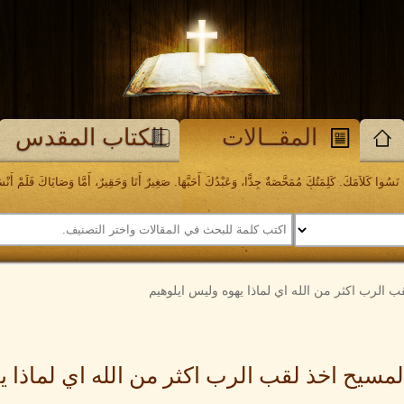
المقــالات
الكتاب المقدس
َسُوا كَلاَمَكَ. كَلِمَتُكَ مُمَحَّصَةٌ جِدًّا، وَعَبْدُكَ أَحَبَّهَا. صَغِيرٌ أَنَا وَحَقِيرٌ، أَمَّا وَصَايَاكَ فَلَمْ أَنْسَهَا. مز
ب الرب اكثر من الله اي لماذا يهوه وليس ايلوهيم
لمسيح اخذ لقب الرب اكثر من الله اي لماذا ي