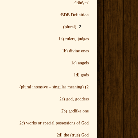
‘
e
lo
hı
ym
BDB Definition:
(plural)
1a) rulers, judges
1b) divine ones
1c) angels
1d) gods
2) (plural intensive – singular meaning)
2a) god, goddess
2b) godlike one
2c) works or special possessions of God
2d) the (true) God