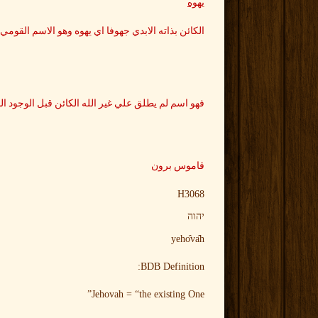
يهوه
الكائن بذاته الابدي جهوفا اي يهوه وهو الاسم القومي ل
فهو اسم لم يطلق علي غير الله الكائن قبل الوجود ال
قاموس برون
H3068
יהוה
yeho
va
h
BDB Definition:
Jehovah = “the existing One”