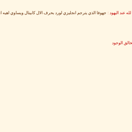
:
له عند اليهود
جهوفا الذي يترجم انجليزي لورد بحرف الال كابيتال ويساوي اهيه ا
خالق الوجود