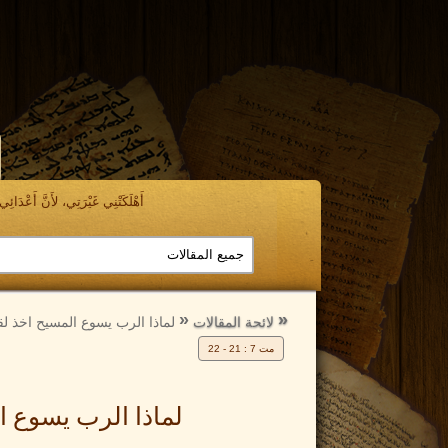
أَهْلَكَتْنِي غَيْرَتِي، لأَنَّ أَعْدَائِي ن
الرجوع
الرجوع
إلى
إلى
لائحة المقالات
لماذا الرب يسوع المسيح اخذ لق
مت 7 : 21 - 22
لماذا الرب يسوع ا