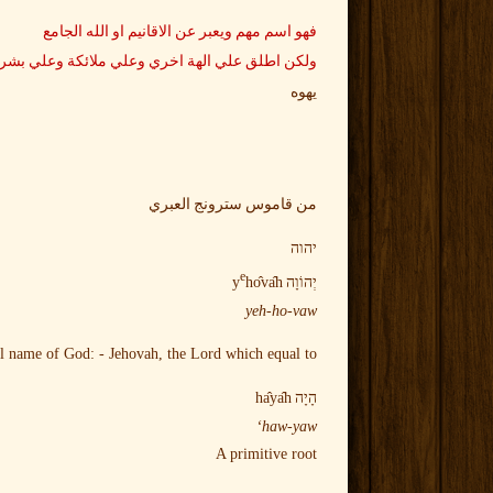
فهو اسم مهم ويعبر عن الاقانيم او الله الجامع
ولكن اطلق علي الهة اخري وعلي ملائكة وعلي بشر اي
يهوه
من قاموس سترونج العبري
יהוה
e
y
ho
va
h
יְהוֹוָה
‎
yeh-ho-vaw
al name of God: - Jehovah, the Lord which equal to
ha
ya
h
הָיָה
‎
haw-yaw‘
A primitive root