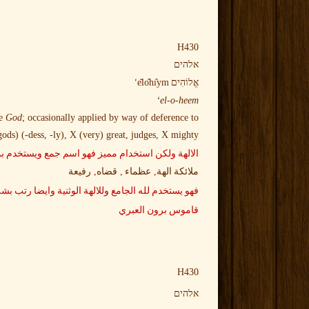
H430
אלהים
e
lo
hı
ym
אֱלוֹהִים
‎ ‘
el-o-heem‘
me
God
; occasionally applied by way of deference to
ods) (-dess, -ly), X (very) great, judges, X mighty.
الالهة ولكن استخدام مميز فهو اسم جمع ويستخدم بمع
,
,
,
ملائكة الهة
عظماء
قضاه
رفيعة
فهو يستخدم لله الجامع وللالهة الوثنية وايضا رتب بشر
قاموس برون العبري
H430
אלהים