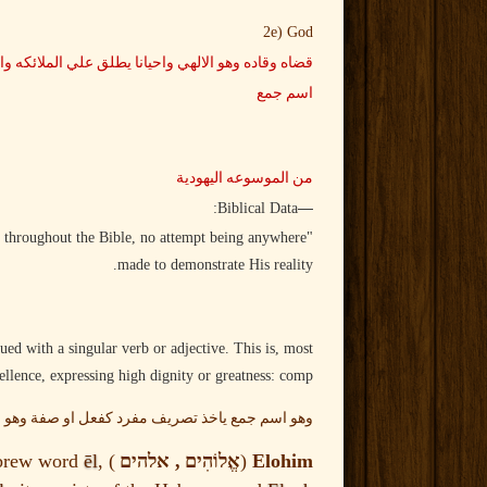
2e) God
قضاه وقاده وهو الالهي واحيانا يطلق علي الملائكه وال
اسم جمع
من الموسوعه اليهودية
—
Biblical Data:
d throughout the Bible, no attempt being anywhere
made to demonstrate His reality.
ed with a singular verb or adjective. This is, most
ellence, expressing high dignity or greatness: comp.
وهو اسم جمع ياخذ تصريف مفرد كفعل او صفة وهو حا
Hebrew word
ēl
,
) is a
,
(
Elohim
אֱלוֹהִים
אלהים