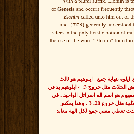
) with a plural suffix. Elohim is
of
Genesis
and occurs frequently thr
Elohim
called unto him out of th
), and
generally understood 
אלוה
refers to the polytheistic notion of 
the use of the word "Elohim" found in 
.
ايلوه بنهاية جمع
ايلوهيم هو ثالث
3: 4
عض الحلات مثل خروج
ايلوهيم يدعي
.
هوم هو اسم اله اسرائل الواحيد
في
20: 3 .
لالهة مثل خروج
وهذا يعكس
جدت تعطي معني جمع لكل الهة معابد