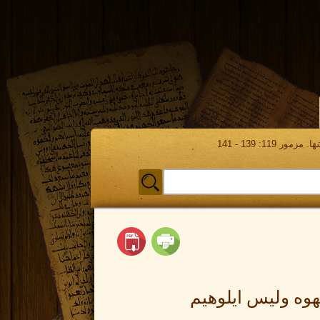
مور 119: 139 - 141
هوه وليس ايلوهيم