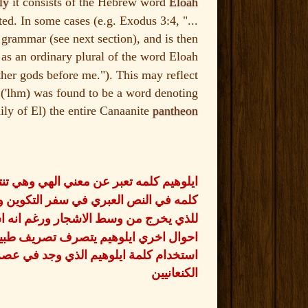
ly
it consists of the Hebrew word
Eloah
uted. In some cases (e.g. Exodus 3:4, "...
w grammar (see next section), and is then
 as an ordinary plural of the word Eloah (
ther gods before me."). This may reflect
('lhm) was found to be a word denoting
(the family of El
the entire Canaanite
pantheon
ايلوهيم كلمه تعبر عن معني الهي وهي تنت
كلمه في النص العبري في سفر التكوين وت
للذي يخرج من وسط الاشجار ورغم انه اس
احوال اخري ايلوهيم يتصرف تصريف طبيعي 
استخدام كلمة ايلوهيم الذي وجد في عصر 
الكنعانيين