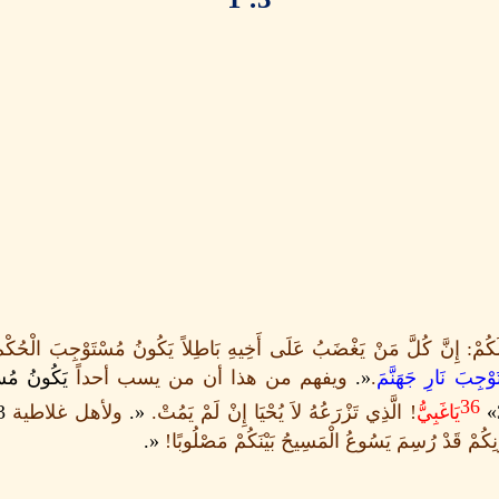
َكُمْ
:
إِنَّ كُلَّ مَنْ يَغْضَبُ عَلَى أَخِيهِ بَاطِلاً يَكُونُ مُسْتَوْجِبَ الْحُكْم
ْجِبَ نَارِ جَهَنَّمَ
.
«.
ويفهم من هذا أن من يسب أحداً
يَكُونُ مُسْت
36
يَاغَبِيُّ
!
الَّذِي تَزْرَعُهُ لاَ يُحْيَا إِنْ لَمْ يَمُتْ
.
«.
ولأهل غلاطية
:1»
يُونِكُمْ قَدْ رُسِمَ يَسُوعُ الْمَسِيحُ بَيْنَكُمْ مَصْلُوبًا
!
«.