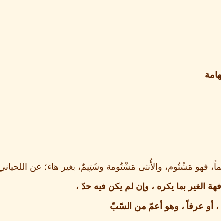
هامة
ه شَتْماً، فهو مَشْتُوم، والأُنثى مَشْتُومة وشَتِيمٌ، بغير هاء؛ عن اللحياني
هة الغير بما يكره ، وإن لم يكن فيه حدّ ،
أو عرفاً ، وهو أعمّ من السّبّ