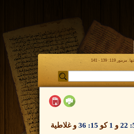
مور 119: 139 - 141
5:
و
1
كو
15: 36
و غلاطية