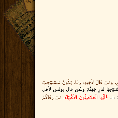
ِ، وَمَنْ قَالَ لأَخِيهِ
:
رَقَا، يَكُونُ مُسْتَوْجِبَ
َوْجِبَا لنَارِ جَهَنَّمَ
ولكن قال بولس لأهل
1
3 
أَيُّهَا الْغَلاَطِيُّونَ الأَغْبِيَاءُ،
مَنْ رَقَاكُمْ