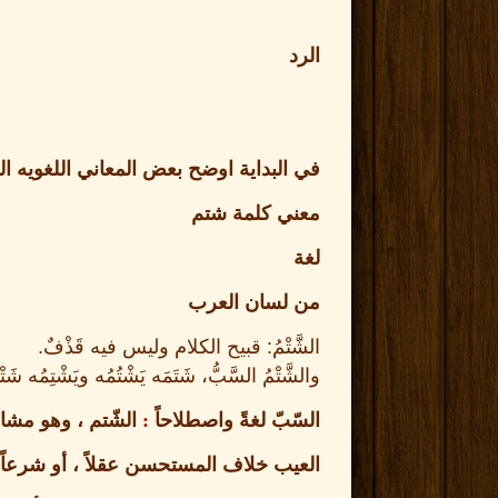
الرد
في البداية اوضح بعض المعاني اللغويه ال
معني كلمة شتم
لغة
من لسان العرب
الشَّتْمُ
:
قبيح الكلام وليس فيه قَذْفٌ
.
والشَّتْمُ السَّبُّ، شَتَمَه يَشْتُمُه ويَشْتِمُ
السّبّ لغةً واصطلاحاً
:
الشّتم ، وهو مشاف
العيب خلاف المستحسن عقلاً ، أو شرعاً ، 