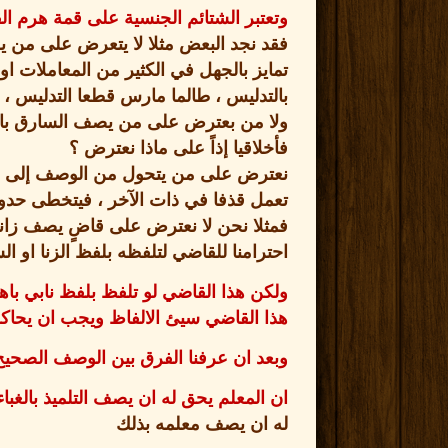
وتعتبر الشتائم الجنسية على قمة هرم القب
فقد نجد البعض مثلا لا يتعرض على من يصف
تمايز بالجهل في الكثير من المعاملات ا
بالتدليس ، طالما مارس قطعا التدليس ، أ
ولا من بعترض على من يصف السارق بالل
فأخلاقيا إذاً على ماذا نعترض ؟
نعترض على من يتحول من الوصف إلى الق
تعمل قذفا في ذات الآخر ، فيتخطى حدو
فمثلا نحن لا نعترض على قاضٍ يصف زانية 
احترامنا للقاضي لتلفظه بلفظ الزنا او ا
ولكن هذا القاضي لو تلفظ بلفظ نابي باها
هذا القاضي سيئ الالفاظ ويجب ان يحاك
وبعد ان عرفنا الفرق بين الوصف الصحيح
ان المعلم يحق له ان يصف التلميذ بالغبا
له ان يصف معلمه بذلك