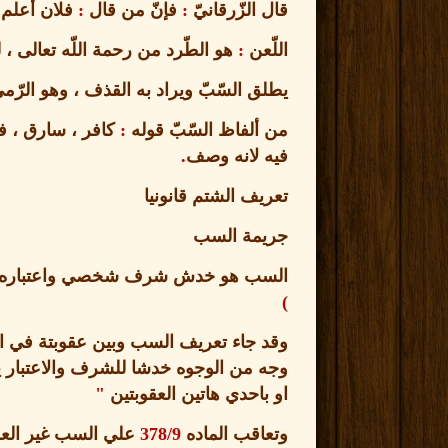
قال الزّرقانيّ
:
فإنّ من قال
:
فلان أعلم 
اللّعن
:
هو الطّرد من رحمة اللّه تعالى ، ل
يطلق السّبّ ويراد به القذف ، وهو الرّم
من ألفاظ السّبّ قوله
:
كافر ، سارق ، فا
فيه لانه وصف
.
تعريف الشتم قانونيا
جريمة السب
السب هو خدش شرف شخصي واعتباره 
)
وقد جاء تعريف السب وبين عقوبتة في ا
وجه من الوجوه خدشا للشرف والاعتبار يع
او باحدي هاتين العقوبتين
"
وتعاقب الماده
378/9
علي السب غير الع