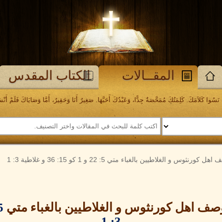
المقــالات
الكتاب المقدس
َسُوا كَلاَمَكَ. كَلِمَتُكَ مُمَحَّصَةٌ جِدًّا، وَعَبْدُكَ أَحَبَّهَا. صَغِيرٌ أَنَا وَحَقِيرٌ، أَمَّا وَصَايَاكَ فَلَمْ أَنْسَهَا. مز
 الغلاطيين بالغباء متي 5: 22 و 1 كو 15: 36 و غلاطية 3: 1
وصف اهل كورنثوس و الغلاطيين بالغباء متي
 22
3: 1