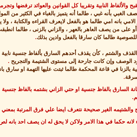
ح والألفاظ النابية وتقريبا كل القوانين والعوائد ترفضها وتجرمه
 الغبي بأنه غبي ، طالما أنه يتميز بالغباء في الكثير من الموا
و الامي بانه امي طالما هو بالفعل لايعرف القراءه والكتابة ،
و على من يصف العاهر بالعهر ، والزاني بالزنى ، طالما انطبقت
صوصية طالما كان سارقا بالفعل وادين بذلك
.
ذف والشتم ، كأن يقذف أحدهم السارق بألفاظ جنسية نابية ل
د الوصف وإن كانت جارحة إلى مستوى الشتيمة والتجريح
.
بالزنا في قاعة المحكمة طالما ثبتت عليها التهمة او سارق بانه
لسرقة
.
نة السارق بالفاظ جنسية او حتي الزاني بشتمه بالفاظ جنسية عن
م
.
 والشتيمه الغير صحيحة نتعرف ايضا علي فرق المرتبة بمعني
ء لانه حكما في هذا الامر ولاكن لا يحق له ان يصف احد بانه لص