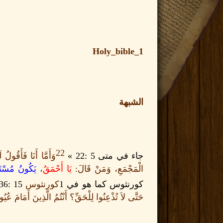
Holy_bible_1
الشبهة
22
جاء في متى
5 :22 »
وَأَمَّا أَنَا فَأَقُولُ ل
الْمَجْمَعِ، وَمَنْ قَالَ
:
يَا أَحْمَقُ
،
يَكُونُ مُسْتَو
كورنثوس كما هو في
1
كورنثوس
15 :36»
حَتَّى لاَ تُذْعِنُوا لِلْحَقِّ؟ أَنْتُمُ الَّذِينَ أَمَامَ عُ