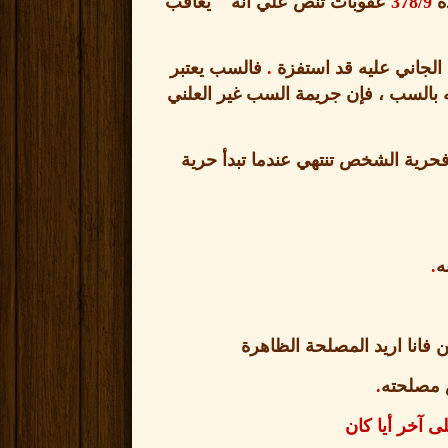
ه
378/9
عقوبات تنص علي انه
"
يعاقب
 الجاني عليه قد استفزة
.
فالسب يعتبر
يه بالسب ، فإن جريمة السب غير العلني
حرية الشخص تنتهي عندما تبدأ حرية
ه
.
 فانا اريد المصلحة الظاهرة
س مصلحته
.
لى آخر أيا كان