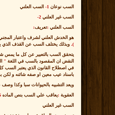
السب نوعان
1-
السب العلني
السب غير العلني
2-
السب العلني
:
تعريف
:
هو الخدش العلني لشرف واعتبار المجني 
).
وبذلك يختلف السب عن القذف الذي يج
يتحقق السب بالتعبير عن كل ما يمس شر
النقض ان المقصود بالسب في اللغة
"
ال
في اصطلاح القانون الذي يعتبر السب 
باسناد عيب معين او صفه شائنه و لكن 
ويعد التشبيه بالحيوانات سبا وكذا وصف ع
العقوبة
:
يعاقب علي السب بنص الماده
6
السب غير العلني