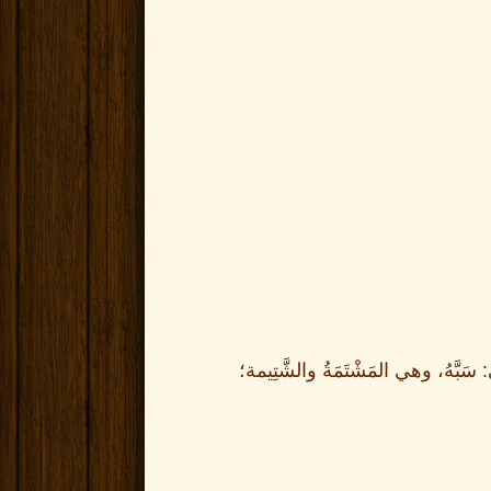
:
سَبَّهُ، وهي المَشْتَمَةُ والشَّتِيمة؛