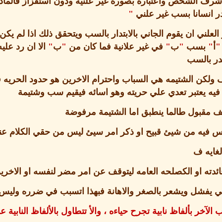
ف الشخص واعتباره بصورة غير علنية ودون استفزاز فالماد
تدر انسانا بسب غير علني
"
علني ان يقوم الجاني بالابتدار بالسب ويتحقق ذلك اذا لم يكن
"
أ
"
بسب
"
ب
"
في غير علانية فما كان من
"
ب
"
الا ان رد عل
تدر بالسب
ولكن الشتيمه هي السباب واحترام الاخرين هو حدود الحريه ف
فيه يعتبر تعدي علي حريته وهو اسائه فيقيم سب وشتيمة
 مقبول طالما ينطبق اما الشتيمة مرفوضة
س فيه من شيئ قبيح او ذكر امر سيئ ليس من حقي الكلام عن
لغايه ف
دته او الكصلحه العامه ليتوقف عن امر مضر لنفسه او الاخرين
 ولكي يفشل ويشعر بالصغر والاهانة فبهذا اتسبب في ضرره ولي
الآخر بألفاظ نابية تجرح حياءه ، والأ تتطاول بالألفاظ النابية ع