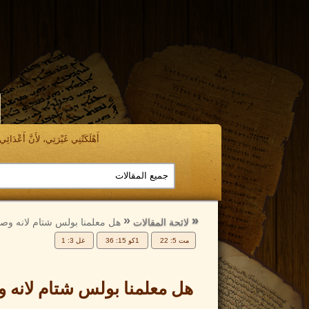
أَهْلَكَتْنِي غَيْرَتِي، لأَنَّ أَعْدَائِي ن
الرجوع
الرجوع
إلى
إلى
لائحة المقالات
هل معلمنا بولس شتام لانه وصف اهل كورنثوس و
مت 5: 22
1كو 15: 36
غل 3: 1
هل معلمنا بولس شتام لانه 