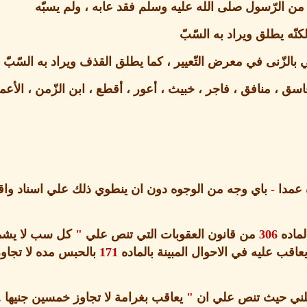
من الرّسول صلى الله عليه وسلم فقد عابه ، ولم يسبّه
كنّه يطلق ويراد به السّبّ
ي بالزّنى في معرض التّعيير ، كما يطلق القذف ويراد به السّبّ
سق ، منافق ، فاجر ، خبيث ، أعور ، أقطع ، ابن الزّمن ، الأعمى
عمدا
-
باي وجه من الوجوه دون ان ينطوي ذلك علي اسناد واقع
لماده
306
من قانون العقوبات التي تنص علي
"
كل سب لا يشمل
اقب عليه في الاحوال المبينة بالماده
171
بالحبس مده لا تجاوز
لني حيث تنص علي ان
"
يعاقب بغرامة لا تجاوز خمسين جنيها
.