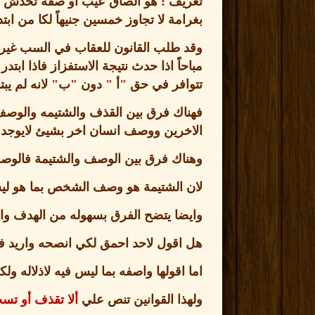
تعريف
:
هو الصاق عيب او صفة تخدش شر
بغرامة لا تجاوز خمسين جنيهاً لكا من اب
وقد طلب القانون للعقاب في السب غير ال
مباحاً اذا حدث نتيجة الاستفزاز فاذا ابتدر
تتوافر في حق
"
أ
"
دون
"
ب
"
لانه لم يب
فهناك فرق بين القذف والشتيمه والوصف 
الاخرين ووصف انسان اخر بشيئ لايوجد 
وهناك فرق بين الوصف والشتيمة فالوصف
لان الشتيمة هو وصف الشخص بما هو لي
وايضا يتضح الفرق بسهوله من الهدف وا
هل اقول لاحد احمق لكي انصحه واريد فائ
اما اقولها واصفه بما ليس فيه لاذلاله
ولهذا القوانين تنص علي
ألا تقذف أو تسب 