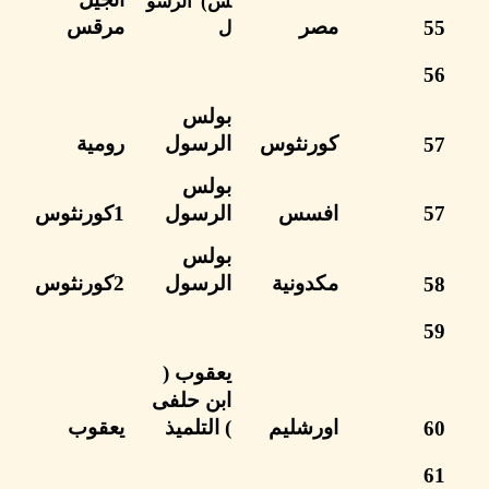
س)
الرسو
مصر
مرقس
ل
بولس
كورنثوس
الرسول
رومية
بولس
افسس
الرسول
1كورنثوس
بولس
مكدونية
الرسول
2كورنثوس
يعقوب
(
ابن حلفى
اورشليم
)
التلميذ
يعقوب