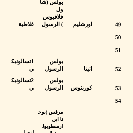
بولس
(شا
ول
فلافيوس
اورشليم
)
الرسول
غلاطية
بولس
1تسالونيك
اثينا
الرسول
ي
بولس
2تسالونيك
كورنثوس
الرسول
ي
مرقس
(يوح
نا ابن
ارسطوبول
انجيل