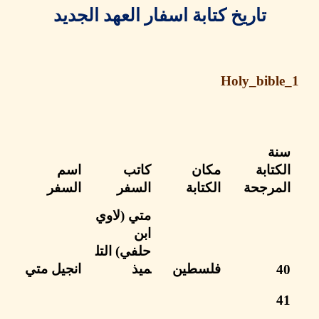
تاريخ كتابة اسفار العهد الجديد
Holy_bibl
ة
تابة
مكان
كاتب
اسم
مرجحة
الكتابة
السفر
السفر
متي
(لاوي
ابن
حلفي)
التل
فلسطين
ميذ
انجيل متي