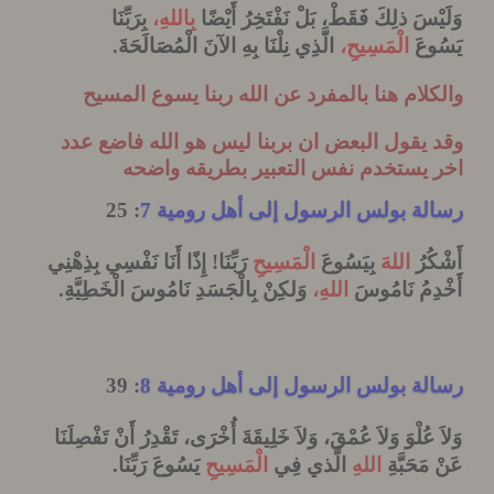
ْسَ ذلِكَ فَقَطْ، بَلْ نَفْتَخِرُ أَيْضًا
بِاللهِ،
بِرَبِّنَا
عَ
الْمَسِيحِ،
الَّذِي نِلْنَا بِهِ الآنَ الْمُصَالَحَةَ
.
لام هنا بالمفرد عن الله ربنا يسوع المسيح
يقول البعض ان بربنا ليس هو الله فاضع عدد
 يستخدم نفس التعبير بطريقه واضحه
ة بولس الرسول إلى أهل رومية 7
: 25
ُرُ
اللهَ
بِيَسُوعَ
الْمَسِيحِ
رَبِّنَا! إِذًا أَنَا نَفْسِي بِذِهْنِي
مُ
نَامُوسَ
اللهِ،
وَلكِنْ بِالْجَسَدِ نَامُوسَ
الْخَطِيَّةِ
.
ة بولس الرسول إلى أهل رومية 8
: 39
عُلْوَ وَلاَ عُمْقَ، وَلاَ خَلِيقَةَ أُخْرَى، تَقْدِرُ
أَنْ تَفْصِلَنَا
َحَبَّةِ
اللهِ
الَّذي فِي
الْمَسِيحِ
يَسُوعَ رَبِّنَا
.