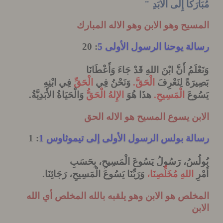
َكاً إِلَى الأَبَدِ "
يح وهو الابن وهو الاله المبارك
ة يوحنا الرسول الأولى 5
: 20
لَمُ أَنَّ ابْنَ اللهِ قَدْ جَاءَ وَأَعْطَانَا
رَةً
لِنَعْرِفَ
الْحَقَّ
.
وَنَحْنُ فِي
الْحَقِّ
فِي ابْنِهِ
عَ
الْمَسِيحِ
.
هذَا هُوَ
الإِلهُ
الْحَقُّ
وَالْحَيَاةُ الأَبَدِيَّةُ
.
ن يسوع المسيح هو الاله الحق
ة بولس الرسول الأولى إلى تيموثاوس 1
: 1
سُ، رَسُولُ يَسُوعَ الْمَسِيحِ، بِحَسَبِ
اللهِ
مُخَلِّصِنَا،
وَرَبِّنَا يَسُوعَ
الْمَسِيحِ، رَجَائِنَا
.
لص هو الابن وهو يلقبه بالله المخلص أي الله
ن