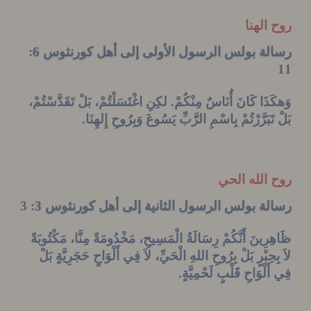
الهنا
ة بولس الرسول الأولى إلى أهل كورنثوس 6
:
ذَا كَانَ أُنَاسٌ مِنْكُمْ. لكِنِ اغْتَسَلْتُمْ، بَلْ تَقَدَّسْتُمْ،
َبَرَّرْتُمْ بِاسْمِ الرَّبِّ يَسُوعَ
وَبِرُوحِ
إِلهِنَا
.
الله الحي
ة بولس الرسول الثانية إلى أهل كورنثوس 3
: 3
رِينَ أَنَّكُمْ رِسَالَةُ الْمَسِيحِ، مَخْدُومَةً مِنَّا، مَكْتُوبَةً
حِبْرٍ بَلْ
بِرُوحِ
اللهِ
الْحَيِّ،
لاَ فِي أَلْوَاحٍ حَجَرِيَّةٍ بَلْ
لْوَاحِ قَلْبٍ لَحْمِيَّةٍ
.