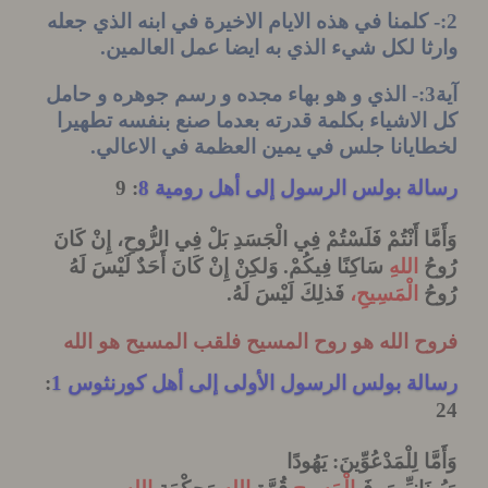
 كلمنا في هذه الايام الاخيرة في ابنه الذي جعله
ا لكل شيء الذي به ايضا عمل العالمين.
آية3:- الذي و هو بهاء مجده و رسم جوهره و حامل
لاشياء بكلمة قدرته بعدما صنع بنفسه تطهيرا
يانا جلس في يمين العظمة في الاعالي.
ة بولس الرسول إلى أهل رومية 8
: 9
َّا أَنْتُمْ فَلَسْتُمْ فِي الْجَسَدِ بَلْ فِي الرُّوحِ،
إِنْ كَانَ
اللهِ
سَاكِنًا فِيكُمْ. وَلكِنْ إِنْ
كَانَ أَحَدٌ لَيْسَ لَهُ
الْمَسِيحِ،
فَذلِكَ لَيْسَ
لَهُ
.
 الله هو روح المسيح فلقب المسيح هو الله
ة بولس الرسول الأولى إلى أهل كورنثوس 1
:
َا لِلْمَدْعُوِّينَ: يَهُودًا