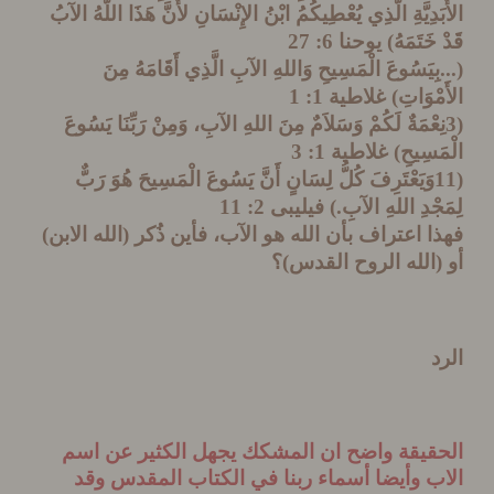
دِيَّةِ الَّذِي يُعْطِيكُمُ ابْنُ الإِنْسَانِ لأَنَّ هَذَا اللَّهُ الآبُ
َتَمَهُ) يوحنا 6: 27
ِيَسُوعَ الْمَسِيحِ وَاللهِ الآبِ الَّذِي أَقَامَهُ مِنَ
ْوَاتِ) غلاطية 1: 1
نِعْمَةٌ لَكُمْ وَسَلاَمٌ مِنَ اللهِ الآبِ، وَمِنْ رَبِّنَا يَسُوعَ
سِيحِ) غلاطية 1: 3
(11وَيَعْتَرِفَ كُلُّ لِسَانٍ أَنَّ يَسُوعَ الْمَسِيحَ هُوَ رَبٌّ
دِ اللهِ الآبِ.) فيليبى 2: 11
 اعتراف بأن الله هو الآب، فأين ذُكر (الله الابن)
الله الروح القدس)؟
قيقة واضح ان المشكك يجهل الكثير عن اسم
 وأيضا أسماء ربنا في الكتاب المقدس وقد