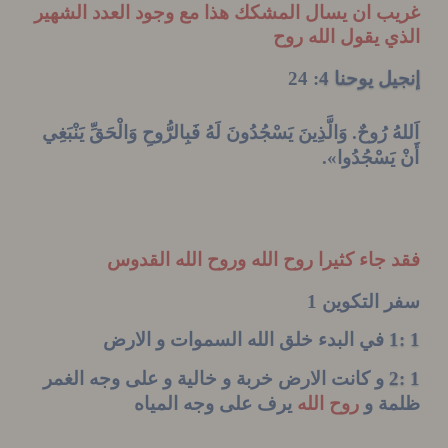
ب ان يسال المشكك هذا مع وجود العدد الشهير
 يقول الله روح
ل يوحنا 4
: 24
رُوحٌ
.
وَالَّذِينَ يَسْجُدُونَ لَهُ
فَبِالرُّوحِ
وَالْحَقِّ يَنْبَغِي
يَسْجُدُوا
».
جاء كثيرا روح الله وروح الله القدوس
التكوين 1
في البدء خلق الله السموات و الارض
و كانت الارض خربة و خالية و على وجه الغمر
ة و
روح الله
يرف على وجه المياه