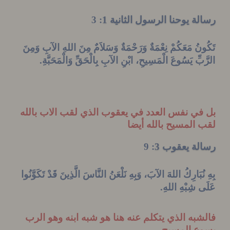
ة يوحنا الرسول الثانية 1
: 3
نُ مَعَكُمْ نِعْمَةٌ وَرَحْمَةٌ وَسَلاَمٌ مِنَ
اللهِ
الآبِ
وَمِنَ
بِّ يَسُوعَ الْمَسِيحِ، ابْنِ
الآبِ
بِالْحَقِّ وَالْمَحَبَّةِ
.
ي نفس العدد في يعقوب الذي لقب الاب بالله
المسيح بالله أيضا
ة يعقوب 3
: 9
ُبَارِكُ
اللهَ
الآبَ،
وَبِهِ نَلْعَنُ النَّاسَ الَّذِينَ قَدْ تَكَوَّنُوا
 شِبْهِ
اللهِ
.
به الذي يتكلم عنه هنا هو شبه ابنه وهو الرب
ع المسيح