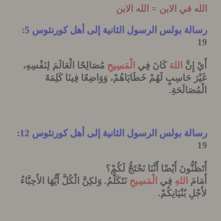
 في الابن = الله الابن
ة بولس الرسول الثانية إلى أهل كورنثوس 5
:
ِنَّ
اللهَ
كَانَ فِي
الْمَسِيحِ
مُصَالِحًا الْعَالَمَ لِنَفْسِهِ،
َ حَاسِبٍ
لَهُمْ خَطَايَاهُمْ، وَوَاضِعًا فِينَا كَلِمَةَ
صَالَحَةِ
.
ة بولس الرسول الثانية إلى أهل كورنثوس 12
:
نُّونَ أَيْضًا أَنَّنَا نَحْتَجُّ لَكُمْ؟
َ
اللهِ
فِي
الْمَسِيحِ
نَتَكَلَّمُ
.
وَلكِنَّ الْكُلَّ أَيُّهَا الأَحِبَّاءُ
ِ بُنْيَانِكُمْ
.