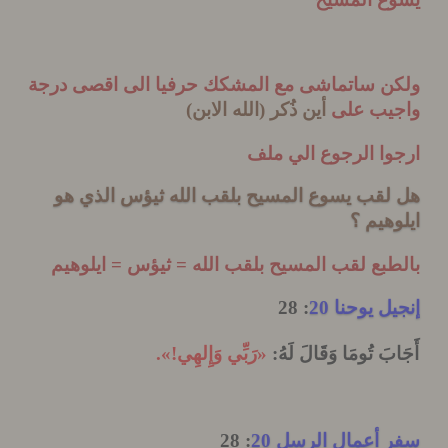
ن ساتماشى مع المشكك حرفيا الى اقصى درجة
يب على
أين ذُكر (الله الابن)
وا الرجوع الي ملف
لقب يسوع المسيح بلقب الله ثيؤس الذي هو
هيم ؟
بع لقب المسيح بلقب الله = ثيؤس = ايلوهيم
ل يوحنا 20
: 28
بَ تُومَا وَقَالَ لَهُ
:
«
رَبِّي
وَإِلهِي
!».
أعمال الرسل 20
: 28