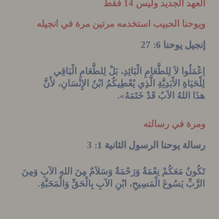
 الجديد وليس 14 فقط
نا الحبيب استخدمه مرتين مرة في انجيله
ل يوحنا 6
: 27
لُوا لاَ لِلطَّعَامِ الْبَائِدِ، بَلْ لِلطَّعَامِ الْبَاقِي
يَاةِ
الأَبَدِيَّةِ
الَّذِي يُعْطِيكُمُ ابْنُ الإِنْسَانِ، لأَنَّ
اللهُ
الآبُ
قَدْ خَتَمَهُ
».
ة في رسالته
ة يوحنا الرسول الثانية 1
: 3
نُ مَعَكُمْ نِعْمَةٌ وَرَحْمَةٌ وَسَلاَمٌ مِنَ
اللهِ
الآبِ
وَمِنَ
بِّ يَسُوعَ الْمَسِيحِ، ابْنِ
الآبِ
بِالْحَقِّ وَالْمَحَبَّةِ
.