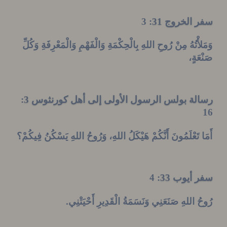
الخروج 31
: 3
ْتُهُ مِنْ
رُوحِ
اللهِ بِالْحِكْمَةِ وَالْفَهْمِ وَالْمَعْرِفَةِ وَكُلِّ
َةٍ،
ة بولس الرسول الأولى إلى أهل كورنثوس 3
:
تَعْلَمُونَ أَنَّكُمْ هَيْكَلُ اللهِ،
وَرُوحُ
اللهِ يَسْكُنُ فِيكُمْ؟
أيوب 33
: 4
اللهِ
صَنَعَنِي وَنَسَمَةُ
الْقَدِيرِ
أَحْيَتْنِي
.