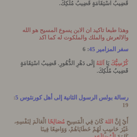
بُ اسْتِقَامَةٍ
قَضِيبُ مُلْكِكَ
.
 طبعا تاكيد ان الابن يسوع المسيح هو الله
لعرش والملك والملكوت له كما اكد
المزامير 45
: 6
ِيُّكَ
يَا
اَللهُ
إِلَى دَهْرِ الدُّهُورِ. قَضِيبُ اسْتِقَامَةٍ
يبُ
مُلْكِكَ
.
ة بولس الرسول الثانية إلى أهل كورنثوس 5
:
ِنَّ
اللهَ
كَانَ فِي الْمَسِيحِ
مُصَالِحًا
الْعَالَمَ لِنَفْسِهِ،
َ حَاسِبٍ لَهُمْ
خَطَايَاهُمْ، وَوَاضِعًا فِينَا
ةَ
الْمُصَالَحَةِ
.