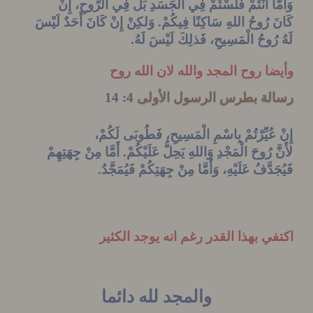
َّا أَنْتُمْ فَلَسْتُمْ فِي الْجَسَدِ بَلْ فِي
الرُّوحِ،
إِنْ
رُوحُ
اللهِ سَاكِنًا فِيكُمْ. وَلكِنْ إِنْ كَانَ أَحَدٌ لَيْسَ
ُوحُ
الْمَسِيحِ،
فَذلِكَ لَيْسَ لَهُ
.
ا روح المجد والله لان الله روح
لة بطرس الرسول الأولى 4
: 14
عُيِّرْتُمْ بِاسْمِ الْمَسِيحِ، فَطُوبَى لَكُمْ،
رُوحَ
الْمَجْدِ
وَاللهِ
يَحِلُّ عَلَيْكُمْ. أَمَّا مِنْ جِهَتِهِمْ
دَّفُ عَلَيْهِ، وَأَمَّا مِنْ جِهَتِكُمْ فَيُمَجَّدُ
.
ي بهذا القدر رغم انه يوجد الكثير
والمجد لله دائما