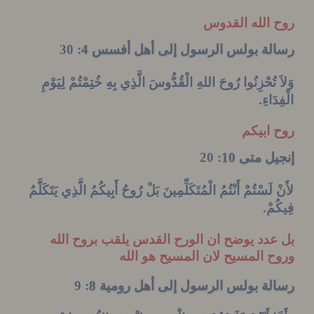
 الله القدوس
لة بولس الرسول إلى أهل أفسس 4
: 30
تُحْزِنُوا
رُوحَ
اللهِ
الْقُدُّوسَ
الَّذِي بِهِ خُتِمْتُمْ لِيَوْمِ
َاءِ
.
 ابيكم
ل متى 10
: 20
لَسْتُمْ أَنْتُمُ الْمُتَكَلِّمِينَ بَلْ
رُوحُ
أَبِيكُمُ
الَّذِي يَتَكَلَّمُ
مْ
.
دد يوضح ان الورح القدس يلقب بروح الله
 المسيح لان المسيح هو الله
ة بولس الرسول إلى أهل رومية 8
: 9