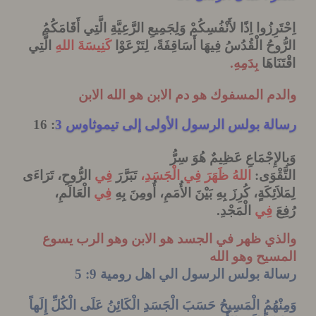
رِزُوا اِذًا لأَنْفُسِكُمْ وَلِجَمِيعِ الرَّعِيَّةِ
الَّتِي أَقَامَكُمُ
وحُ الْقُدُسُ فِيهَا أَسَاقِفَةً، لِتَرْعَوْا
كَنِيسَةَ
اللهِ
الَّتِي
َاهَا
بِدَمِهِ
.
م المسفوك هو دم الابن هو الله الابن
ة بولس الرسول الأولى إلى تيموثاوس 3
: 16
لإِجْمَاعِ عَظِيمٌ هُوَ سِرُّ
قْوَى
:
اللهُ
ظَهَرَ
فِي
الْجَسَدِ،
تَبَرَّرَ
فِي
الرُّوحِ،
تَرَاءَى
َئِكَةٍ، كُرِزَ بِهِ بَيْنَ الأُمَمِ، أُومِنَ بِهِ
فِي
الْعَالَمِ،
فِي
الْمَجْدِ
.
ذي ظهر في الجسد هو الابن وهو الرب يسوع
يح وهو الله
ة بولس الرسول الي اهل رومية 9: 5
ْهُمُ الْمَسِيحُ حَسَبَ الْجَسَدِ الْكَائِنُ عَلَى الْكُلِّ إِلَهاً