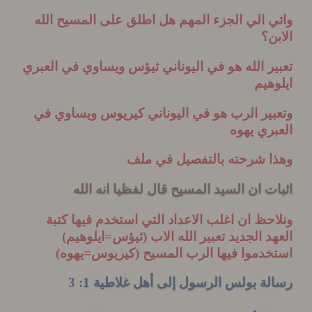
 الي الجزء المهم هل اطلق على المسيح الله
ن؟
ر الله هو في اليوناني ثيؤس ويساوي في العبري
هيم
ير الرب هو في اليوناني كيريوس ويساوي في
ري يهوه
ا شرحته بالتفصيل في ملف
ت ان السيد المسيح قال لفظيا انه الله
حظ ان اغلب الاعداد التي استخدم فيها كتبة
د الجديد تعبير الله الاب (ثيؤس=ايلوهيم)
خدموا فيها الرب المسيح (كيريوس=يهوه)
ة بولس الرسول إلى أهل غلاطية 1
: 3