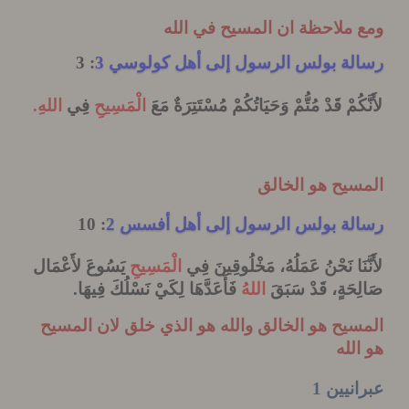
 ملاحظة ان المسيح في الله
لة بولس الرسول إلى أهل كولوسي 3
: 3
كُمْ قَدْ مُتُّمْ وَحَيَاتُكُمْ مُسْتَتِرَةٌ مَعَ
الْمَسِيحِ
فِي
اللهِ
.
سيح هو الخالق
لة بولس الرسول إلى أهل أفسس 2
: 10
َنَا نَحْنُ عَمَلُهُ، مَخْلُوقِينَ فِي
الْمَسِيحِ
يَسُوعَ لأَعْمَال
حَةٍ، قَدْ سَبَقَ
اللهُ
فَأَعَدَّهَا لِكَيْ نَسْلُكَ فِيهَا
.
يح هو الخالق والله هو الذي خلق لان المسيح
لله
نيين 1