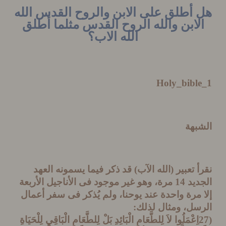
أطلق على الابن والروح القدس الله
لابن والله الروح القدس مثلما أطلق
الله الاب؟
Holy_
bibl
بهة
 تعبير (الله الآب) قد ذكر فيما يسمونه العهد
الجديد 14 مرة، وهو غير موجود فى الأناجيل الأربعة
مرة واحدة عند يوحنا، ولم يُذكر فى سفر أعمال
سل، ومثال لذلك:
(27اِعْمَلُوا لاَ لِلطَّعَامِ الْبَائِدِ بَلْ لِلطَّعَامِ الْبَاقِي لِلْحَيَاةِ