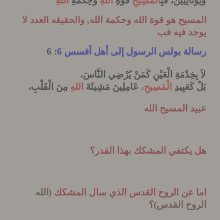
َانِيِّينَ،
فَبِ
الْمَسِيحِ
قُوَّةِ
اللهِ
وَحِكْمَةِ
اللهِ
يح هو قوة الله وحكمة الله, والحقيقه العدد لا
د فيه فب
لة بولس الرسول إلى أهل أفسس 6
: 6
ِخِدْمَةِ الْعَيْنِ كَمَنْ يُرْضِي النَّاسَ،
َعَبِيدِ
الْمَسِيحِ،
عَامِلِينَ مَشِيئَةَ
اللهِ
مِنَ الْقَلْبِ،
 المسيح الله
يكتفي المشكك بهذا القدر؟
 عن الروح القدس الذي سال المشكك
(الله
وح القدس)؟