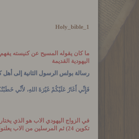
Holy_bible_1
ما كان يقوله المسيح عن كنيسته يفهم أ
اليهودية القديمة
رسالة بولس الرسول الثانية إلى أهل كو
فَإِنِّي أَغَارُ عَلَيْكُمْ غَيْرَةَ اللهِ، لأَنِّي
خَطَبْتُك
في الزواج اليهودي الاب هو الذي يخت
تكوين 24)
ثم
المرسلين من الاب يعلنوا 