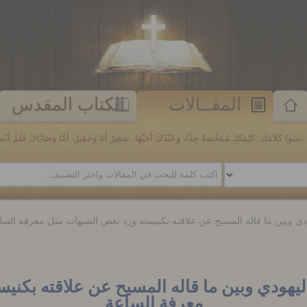
المقــالات
الكتاب المقدس
َسُوا كَلاَمَكَ. كَلِمَتُكَ مُمَحَّصَةٌ جِدًّا، وَعَبْدُكَ أَحَبَّهَا. صَغِيرٌ أَنَا وَحَقِيرٌ، أَمَّا وَصَايَاكَ فَلَمْ أَنْسَهَا. مز
ودي وبين ما قاله المسيح عن علاقته بكنيسته ورد بعض الشبهات مثل معرفة السا
ليهودي وبين ما قاله المسيح عن علاقته بكن
معرفة الساعة