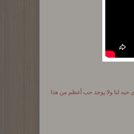
تِ اللهِ».
 حبه لنا ولا يوجد حب أعظم من هذا