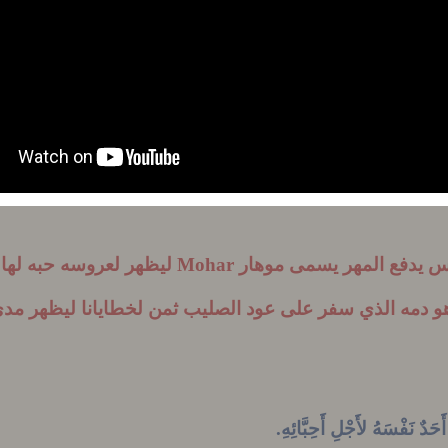
مِنْ نِتَاجِ الْكَرْمَةِ إِلَى ذلِكَ الْيَوْمِ حِينَمَا أَشْرَبُهُ جَدِيدًا فِي مَلَكُو
َائِلاً: «هذَا هُوَ جَسَدِي الَّذِي يُبْذَلُ عَنْكُمْ. اِصْنَعُوا هذَا لِذِكْرِي».
اً: «هذِهِ الْكَأْسُ هِيَ الْعَهْدُ الْجَدِيدُ بِدَمِي الَّذِي يُسْفَكُ عَنْكُمْ.
يس يدفع المهر يسمى موهار
Mohar
ليظهر لعروسه حبه لها
هو دمه الذي سفر على عود الصليب ثمن لخطايانا ليظهر مدى
أَحَدٌ نَفْسَهُ لأَجْلِ
أَحِبَّائِهِ
.