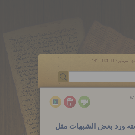
مور 119: 139 - 141
عة
يسته ورد بعض الشبهات مثل