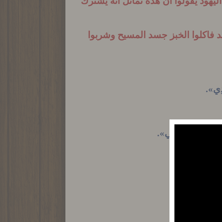
ليهود يقولوا ان هذه تماثل انه يشترك
 فاكلوا الخبز جسد المسيح وشربوا
َدِي».
ًا فِي مَلَكُوتِ أَبِي».