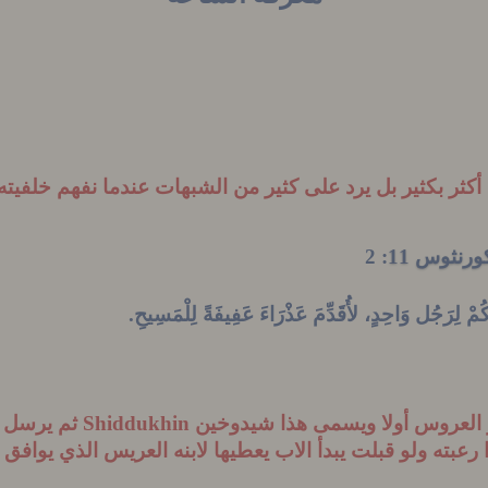
كثر بكثير بل يرد على كثير من الشبهات عندما نفهم خلفيته
رنثوس 11
: 2
ُمْ
لِرَجُل وَاحِدٍ، لأُقَدِّمَ عَذْرَاءَ عَفِيفَةً لِلْمَسِيحِ
.
ار العروس أولا ويسمى هذا شيدوخين
Shiddukhin
ثم يرسل خ
رعبته ولو قبلت يبدأ
الاب يعطيها لابنه العريس الذي يوافق 