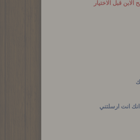
الابن قبل الاختيار
مك
 انك انت ارسلتني