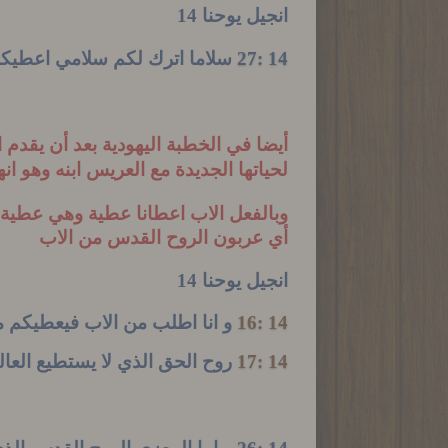
انجيل يوحنا 14
14 :27
سلاما اترك لكم سلامي اعطيكم
أيضا في الخطبة اليهودية بعد أن يقد
لحياتها الجديدة مع العريس ابنه وهو ا
وبالفعل الاب اعطانا عطية وهي عطية ا
أي عربون الروح القدس من الاب
انجيل يوحنا 14
14 :16
و انا اطلب من الاب فيعطيكم م
14 :17
روح الحق الذي لا يستطيع العالم 