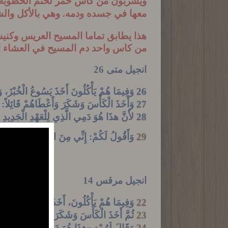
ويشربون من كاس خمر لختم الخطوب
معها في جسده ودمه
. وهي بالأكل وا
هذا يطابق تماما المسيح العريس وكني
من كاس واحد دم المسيح في العشاء ال
انجيل متى 26
26
وَفِيمَا هُمْ يَأْكُلُونَ أَخَذَ يَسُوعُ الْخُبْزَ،
27
وَأَخَذَ الْكَأْسَ وَشَكَرَ وَأَعْطَاهُمْ قَائِلاً: «
28
لأَنَّ هذَا هُوَ دَمِي الَّذِي لِلْعَهْدِ الْجَدِيدِ 
29
وَأَقُولُ لَكُمْ: إِنِّي مِنَ الآنَ لاَ أَشْرَبُ مِ
انجيل مرقس 14
22
وَفِيمَا هُمْ يَأْكُلُونَ، أَخَذَ يَسُوعُ خُبْزًا 
23
ثُمَّ أَخَذَ الْكَأْسَ وَشَكَرَ وَأَعْطَاهُمْ، فَشَرِ
24
وَقَالَ لَهُمْ: «هذَا هُوَ دَمِي الَّذِي لِلْعَهْدِ