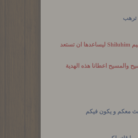
ا ترهب
يم
Shiluhim
ليساعدها ان تستعد
يح والمسيح اعطانا هذه الهدية
 ماكث معكم و يكون فيكم