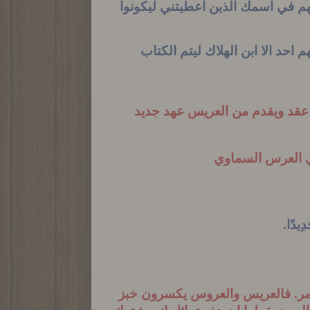
ظهم في اسمك الذين اعطيتني ليكونوا
د الا ابن الهلاك ليتم الكتاب
عقد ويقدم من العريس عهد جديد
في العرس السماوي
دِيدًا
.
خمر. فالعريس والعروس يكسرون خبز