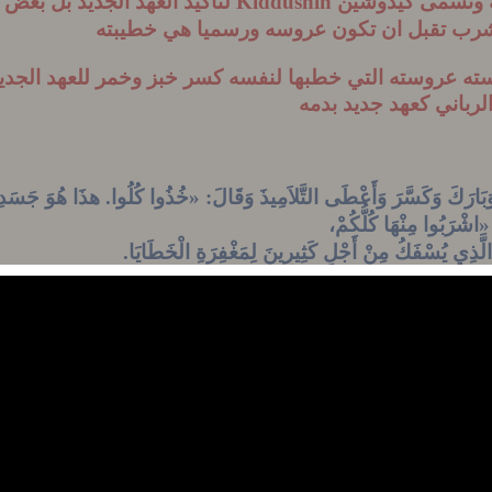
ة وتسمى كيدوشين
Kiddushin
لتأكيد العهد الجديد
بل بعض ا
لشرب تقبل ان تكون عروسه ورسميا هي خطيبته
سته عروسته التي خطبها لنفسه كسر خبز وخمر للعهد الجديد
رباني كعهد جديد بدمه
 وَبَارَكَ وَكَسَّرَ وَأَعْطَى التَّلاَمِيذَ وَقَالَ: «خُذُوا كُلُوا. هذَا هُوَ جَس
اشْرَبُوا مِنْهَا كُلُّكُمْ،
الَّذِي يُسْفَكُ مِنْ أَجْلِ كَثِيرِينَ لِمَغْفِرَةِ الْخَطَايَا.
نْ نِتَاجِ الْكَرْمَةِ هذَا إِلَى ذلِكَ الْيَوْمِ حِينَمَا أَشْرَبُهُ مَعَكُمْ جَدِيد
وَبَارَكَ وَكَسَّرَ، وَأَعْطَاهُمْ وَقَالَ: «خُذُوا كُلُوا، هذَا هُوَ جَسَدِي».
بُوا مِنْهَا كُلُّهُمْ.
 الْجَدِيدِ، الَّذِي يُسْفَكُ مِنْ أَجْلِ كَثِيرِينَ.