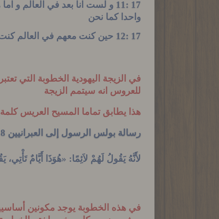
17 :11
و لست انا بعد في العالم و اما 
واحدا كما نحن
17 :12
حين كنت معهم في العالم كنت ا
في الزيجة اليهودية الخطوبة التي تعتب
للعروس انه سيتمم الزيجة
هذا يطابق تماما المسيح العريس كلمة
رسالة بولس الرسول إلى العبرانيين 8
8
لأَنَّهُ يَقُولُ لَهُمْ لاَئِمًا: «هُوَذَا أَيَّامٌ تَأْتِي،
في هذه الخطوبة يوجد مكونين أساسيي