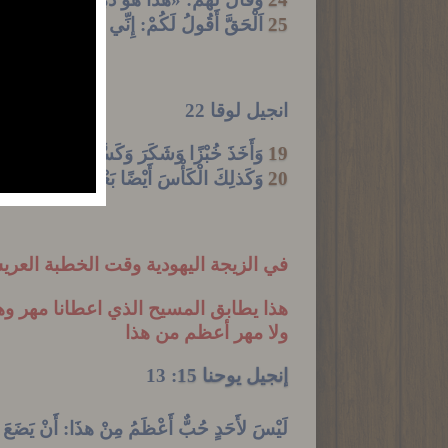
25
اَلْحَقَّ أَقُولُ لَكُمْ: إِنِّي لاَ أَشْرَبُ بَعْدُ 
انجيل لوقا 22
19
وَأَخَذَ خُبْزًا وَشَكَرَ وَكَسَّرَ وَأَعْطَاهُمْ ق
20
وَكَذلِكَ الْكَأْسَ أَيْضًا بَعْدَ الْعَشَاءِ قَائِل
في الزيجة اليهودية وقت الخطبة العر
هذا يطابق المسيح الذي اعطانا مهر و
ولا مهر أعظم من هذا
إنجيل يوحنا 15
: 13
لَيْسَ
لأَحَدٍ
حُبٌّ
أَعْظَمُ
مِنْ
هذَا
:
أَنْ يَضَعَ 