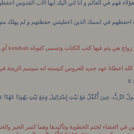
هؤلاء فهم في العالم و انا اتي اليك ايها الاب القدوس احف
حفظهم في اسمك الذين اعطيتني حفظتهم و لم يهلك منهم اح
ر زواج هي يتم فيها كتب الكتاب وتسمى كتوباه
ketubah
أي 
 الله اعطانا عهد جديد للعروس كنيسته انه سيتمم الزيجة 
: 
 يَقُولُ الرَّبُّ، حِينَ أُكَمِّلُ مَعَ بَيْتِ إِسْرَائِيلَ وَمَعَ بَيْتِ يَهُوذَا
عَهْدًا
جَ
ن في العشاء لختم الخطوبة وتأكيدها وهما كسر الخبز وال