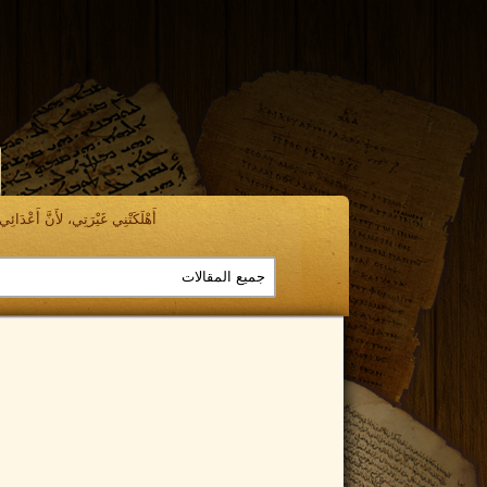
أَهْلَكَتْنِي غَيْرَتِي، لأَنَّ أَعْدَائِي ن