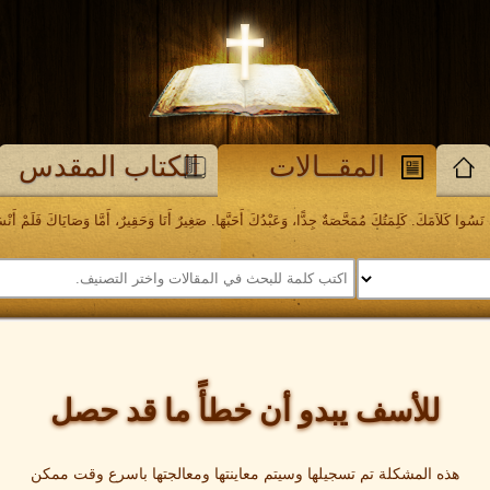
المقــالات
الكتاب المقدس
َسُوا كَلاَمَكَ. كَلِمَتُكَ مُمَحَّصَةٌ جِدًّا، وَعَبْدُكَ أَحَبَّهَا. صَغِيرٌ أَنَا وَحَقِيرٌ، أَمَّا وَصَايَاكَ فَلَمْ أَنْسَهَا. مز
للأسف يبدو أن خطأً ما قد حصل
هذه المشكلة تم تسجيلها وسيتم معاينتها ومعالجتها باسرع وقت ممكن