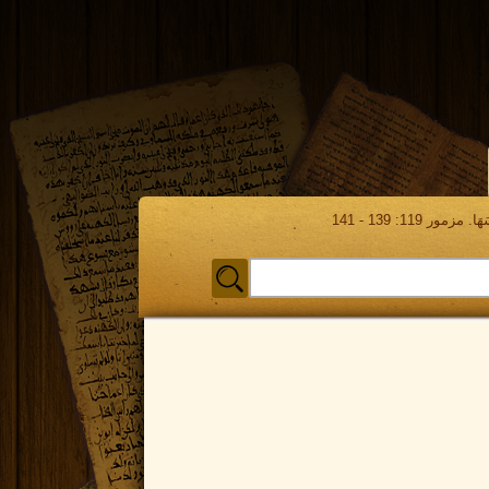
مور 119: 139 - 141