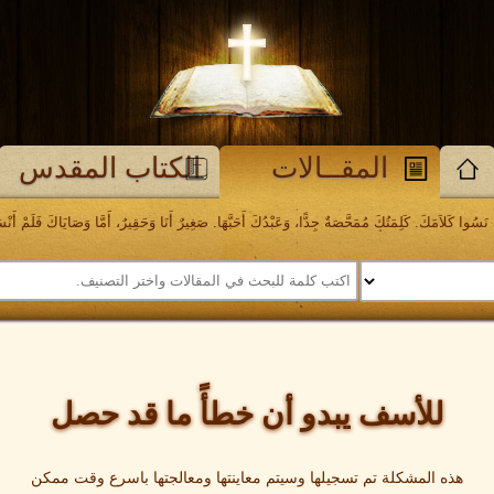
المقــالات
الكتاب المقدس
َسُوا كَلاَمَكَ. كَلِمَتُكَ مُمَحَّصَةٌ جِدًّا، وَعَبْدُكَ أَحَبَّهَا. صَغِيرٌ أَنَا وَحَقِيرٌ، أَمَّا وَصَايَاكَ فَلَمْ أَنْسَهَا. مز
للأسف يبدو أن خطأً ما قد حصل
هذه المشكلة تم تسجيلها وسيتم معاينتها ومعالجتها باسرع وقت ممكن