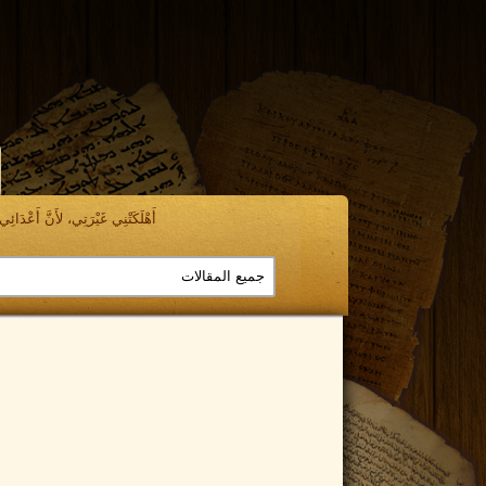
أَهْلَكَتْنِي غَيْرَتِي، لأَنَّ أَعْدَائِي ن