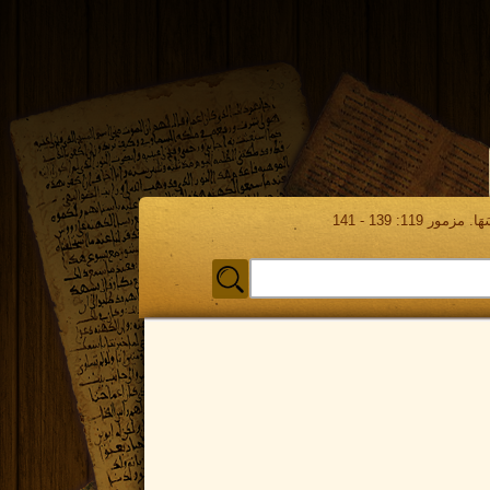
مور 119: 139 - 141