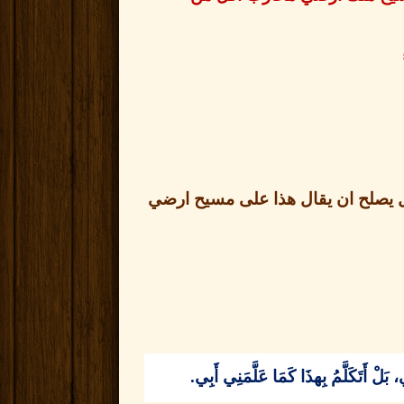
 يصلح ان يقال هذا على مسيح ارضي
َلْ أَتَكَلَّمُ بِهذَا كَمَا عَلَّمَنِي أَبِي
.