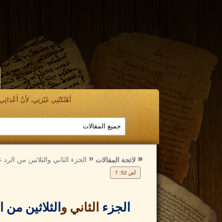
أَهْلَكَتْنِي غَيْرَتِي، لأَنَّ أَعْدَائِي ن
الرجوع
الرجوع
إلى
إلى
لائحة المقالات
الجزء الثاني والثلاثين من الرد
أش 52: 7
الجزء
الثاني و
الثلاثين من 