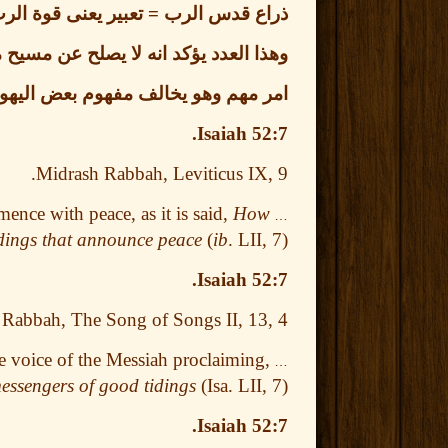
ذراع قدس الرب
=
تعبير يعنى قوة ال
وهذا العدد يؤكد انه لا يصلح عن مس
امر مهم وهو يخالف مفهوم بعض اليهود 
Isaiah 52:7.
Midrash Rabbah, Leviticus IX, 9.
ence with peace, as it is said,
How
…
idings that announce peace
(
ib
. LII, 7),
Isaiah 52:7.
Rabbah, The Song of Songs II, 13, 4.
e voice of the Messiah
proclaiming,
…
messengers of good tidings
(Isa. LII, 7).
Isaiah 52:7.