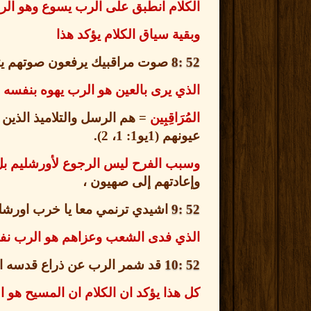
الكلام انطبق على الرب يسوع وهو الر
وبقية سياق الكلام يؤكد هذا
52 :8
صوت مراقبيك يرفعون صوتهم يتر
الذي يرى بالعين هو الرب يهوه بنفس
المُرَاقِبِين
=
هم الرسل والتلاميذ الذين
عيونهم
(1
يو
1: 1
،
2).
وسبب الفرح ليس الرجوع لأورشليم بل رُجُوع
وإعادتهم إلى صهيون ،
52 :9
اشيدي ترنمي معا يا خرب اورشل
الذي فدى الشعب وعزاهم هو الرب ن
52 :10
قد شمر الرب عن ذراع قدسه ام
كل هذا يؤكد ان الكلام ان المسيح هو 