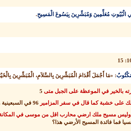
ِي الْبُيُوتِ مُعَلِّمِينَ وَمُبَشِّرِينَ بِيَسُوعَ الْمَسِيحِ
.
10: 
مَكْتُوبٌ
: «
مَا أَجْمَلَ أَقْدَامَ الْمُبَشِّرِينَ بِالسَّلاَمِ، الْمُبَشِّرِينَ بِالْخَي
ارته بالخير في الموعظة على الجبل متى
5
لك على خشبة كما قال في سفر المزامير
96
في السبعينية 
ب وليس مسيح ملك ارضي محارب اقل من موسى في المكانة 
يا فما فائدة المسيح الأرضي هذا؟