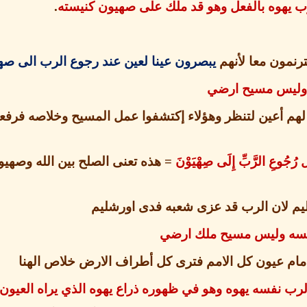
ب يهوه بالفعل وهو قد ملك على صهيون كنيسته
.
نمون معا لأنهم
يبصرون عينا لعين عند رجوع الرب
الى صه
ه وليس مسيح ارضي
 لهم أعين لتنظر وهؤلاء إكتشفوا عمل المسيح وخلاصه فرفعو
ِ الرَّبِّ إِلَى صِهْيَوْنَ
=
هذه تعنى الصلح بين الله وصهي
يم لان الرب قد عزى شعبه فدى اورشليم
فسه وليس مسيح ملك ارضي
ام عيون كل الامم فترى كل أطراف الارض خلاص الهنا
الرب نفسه يهوه وهو في ظهوره ذراع يهوه الذي يراه العيون