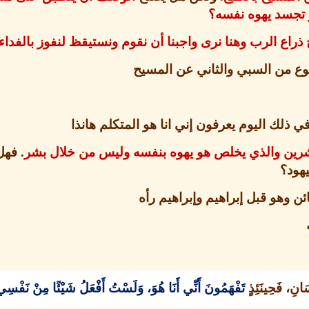
 تجسد يهوه نفسه؟
راع الرب وهنا نرى واجبنا أن نقوم ونستيقظ لنفوز بالفداء
جوع من السبي والثاني عن المسيح
لك اليوم يعرفون إني انا هو المتكلم هانذا
رين والذي يخلص هو يهوه بنفسه وليس من خلال بشر
.
فهل
هود؟
ن وهو قبل إبراهيم وإبراهيم رأه
َانِ، فَحِينَئِذٍ
تَفْهَمُونَ
أَنِّي
أَنَا
هُوَ،
وَلَسْتُ أَفْعَلُ شَيْئًا مِنْ نَفْسِي، ب