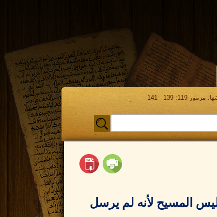
مور 119: 139 - 141
ليس المسيح لأنه لم يرسل