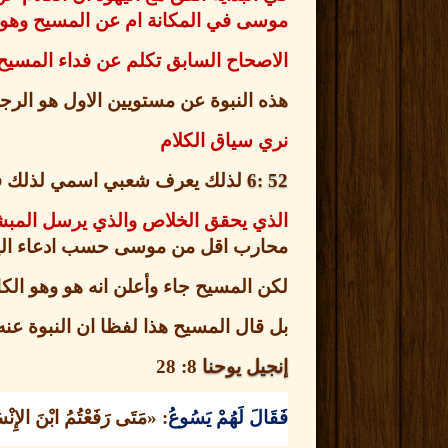
موسى في المكانة ام عن المسيح وهو
الاصحاح السابق تكلم عن فداء المسيح ذ
هذه النبوة عن مستويين الاول هو الر
نري سياق الكلام
52 :6
لذلك يعرف شعبي اسمي لذلك في ذ
الذي يحقق الخلاص والذي يرسل المبش
محارب اقل من موسى حسب ادعاء الي
لكن المسيح جاء وأعلن انه هو وهو الكائ
بل قال المسيح هذا لفظا ان النبوة عنه
إنجيل يوحنا
8: 28
فَقَالَ لَهُمْ يَسُوعُ
: «
مَتَى رَفَعْتُمُ ابْنَ الإِنْس