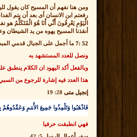
ومن هنا نفهم أن المسيح كان يقول للي
رفعتم ابن الانسان أى بعد أن يتم الف
الْيَوْمِ يَعْرِفُونَ أَنِّي أَنَا هُوَ الْم
أنقذنا المسيح يهوه من يد الشيطان وعر
52 :7
ما أجمل على الجبال قدمي المبشر
ونصل للعدد المستشهد به
وبالفعل أكد اليهود ان الكلام ينطبق ع
هذا العدد فيه إشارة للرجوع من السبي
إنجيل متى
28: 19
فَاذْهَبُوا وَتَلْمِذُوا جَمِيعَ الأُمَمِ وَعَمِّدُوهُم
فهي انطبقت حرفيا
سفر أعمال الرسل
5: 42