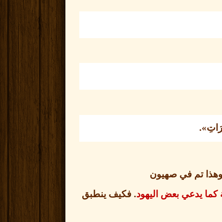
ْرَاتِ
».
وهذا تم في صهيون
كما يدعي بعض اليهود
.
فكيف ينطبق