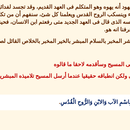
هود أنه يهوه وهو المتكلم فى العهد القديم، وقد تجسد لفدا
داء وينسكب الروح القدس ويعلمنا كل شئ، سنفهم أن من تكلم 
ُتَكَلِّمُ هو نفسه الذى قال فى العهد الجديد متى رفعتم ابن الانسان، 
فنا انه هو
.
 المخبر بالسلام المبشر بالخير المخبر بالخلاص القائل ل
لى المسيح وسأقدمه لاحقا ما قالوه
 ولكن انطباقه حقيقيا عندما أرسل المسيح تلاميذه المبشرين
ْ بِاسْمِ الآب وَالابْنِ وَالرُّوحِ الْقُدُسِ
.