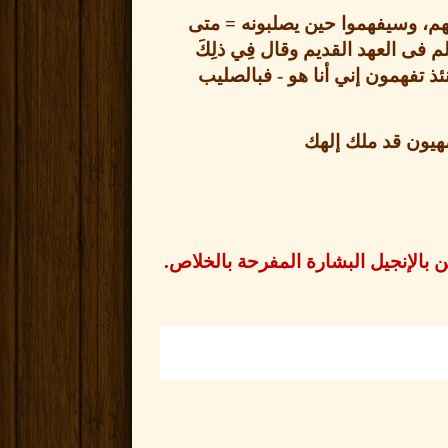
ئهم، وسيفهموا حين يصلبونه
=
متى
فى العهد القديم وقال فِي ذلِكَ
فحينئذ تفهمون إني أنا هو
-
فبالصليب
صهيون قد ملك إلهك
 بالإنجيل البشارة المفرحة بالخلاص
.