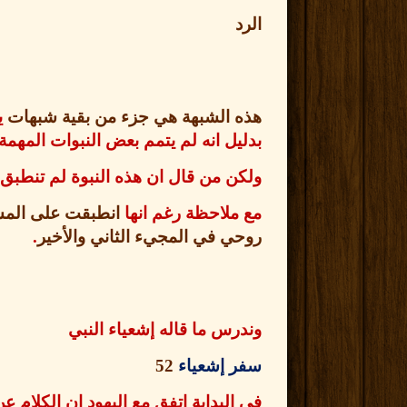
الرد
هذه الشبهة هي جزء من بقية شبهات
ي
بدليل انه لم يتمم بعض النبوات المهمة
ولكن من قال ان هذه النبوة لم تنطب
مع ملاحظة رغم انها
انطبقت على المسي
روحي في المجيء الثاني والأخير
.
وندرس ما قاله إشعياء النبي
سفر إشعياء
52
في البداية اتفق مع اليهود ان الكلام ع