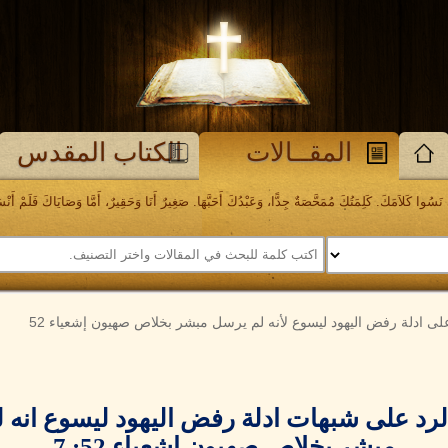
المقــالات
الكتاب المقدس
َسُوا كَلاَمَكَ. كَلِمَتُكَ مُمَحَّصَةٌ جِدًّا، وَعَبْدُكَ أَحَبَّهَا. صَغِيرٌ أَنَا وَحَقِيرٌ، أَمَّا وَصَايَاكَ فَلَمْ أَنْسَهَا. مز
 على ادلة رفض اليهود ليسوع لأنه لم يرسل مبشر بخلاص صهيون إشعياء 52
الرد على شبهات ادلة رفض اليهود ليسوع انه 
مبشر بخلاص صهيون إشعياء
52: 7