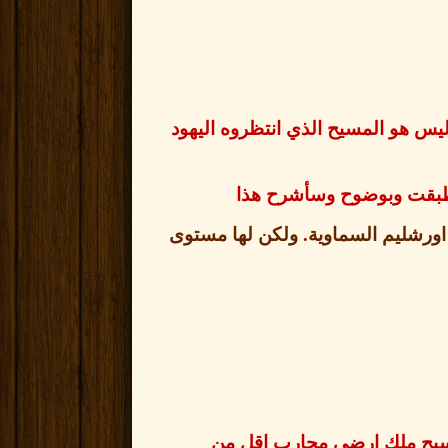
ليس هو المسيح الذي انتظروه اليهود
نطبقت وبوضوح وسأشرح هذا
اورشليم السماوية
.
ولكن لها مستوى
يح ملك ارضي محارب اقل من