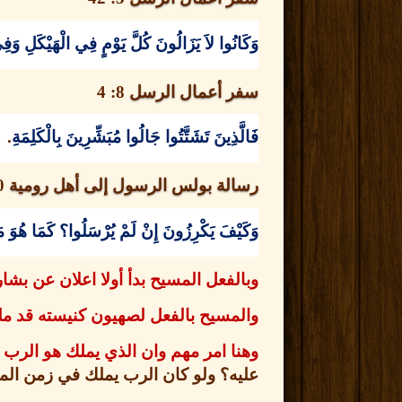
وَكَانُوا لاَ يَزَالُونَ كُلَّ يَوْمٍ فِي الْهَيْكَلِ وَف
سفر أعمال الرسل
8: 4
فَالَّذِينَ تَشَتَّتُوا جَالُوا مُبَشِّرِينَ بِالْكَلِمَةِ
.
رسالة بولس الرسول إلى أهل رومية
15
وَكَيْفَ يَكْرِزُونَ إِنْ لَمْ يُرْسَلُوا؟ كَمَا هُوَ 
وبالفعل المسيح بدأ أولا اعلان عن بش
والمسيح بالفعل لصهيون كنيسته قد م
وهنا امر مهم وان الذي يملك هو الر
عليه؟ ولو كان الرب يملك في زمن المس