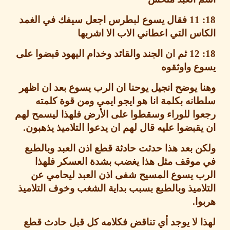
فقال يسوع لبطرس اجعل سيفك في الغمد
س التي اعطاني الاب الا اشربها
ثم ان الجند والقائد وخدام اليهود قبضوا على
ع واوثقوه
 يوضح انجيل يوحنا ان الرب يسوع بعد ان اظهر
نه بكلمة انا هو ايجو ايمي ومن قوة كلمته
وا للوراء وسقطوا على الأرض فلهذا ليسمح لهم
قبضوا عليه قال لهم ان يدعوا التلاميذ يذهبون
.
 بعد هذا حدثت حادثة قطع اذن العبد وبالطبع
موقف مثل هذا يغضب بشدة العسكر فلهذا
ب يسوع المسيح شفى اذن العبد ليحامي عن
اميذ وبالطبع بسبب بداية الشغب وخوف التلاميذ
ا
.
 لا يوجد أي تناقض فكلامه كل قبل حادث قطع