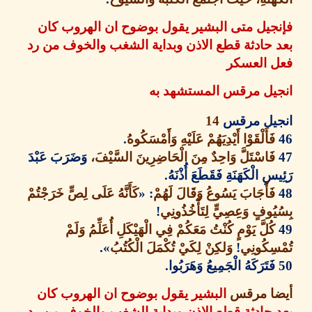
جيل متى البشير يقول بوضوح ان الهروب كان
حادثة قطع الاذن وبداية الشغب والخوف من رد
 العسكر
يل مرقس المستشهد به
يل مرقس
14
َأَلْقَوْا أَيْدِيَهُمْ عَلَيْهِ وَأَمْسَكُوهُ
.
َاسْتَلَّ وَاحِدٌ مِنَ الْحَاضِرِينَ السَّيْفَ،
وَضَرَبَ عَبْدَ
ِ الْكَهَنَةِ فَقَطَعَ أُذْنَهُ
.
َأَجَابَ يَسُوعُ وَقَالَ لَهُمْ
: «
كَأَنَّهُ عَلَى لِصٍّ خَرَجْتُمْ
ُوفٍ وَعِصِيٍّ لِتَأْخُذُونِي
!
ُلَّ يَوْمٍ كُنْتُ مَعَكُمْ فِي الْهَيْكَلِ أُعَلِّمُ وَلَمْ
ِكُونِي
!
وَلكِنْ لِكَيْ تُكْمَلَ الْكُتُبُ
».
َتَرَكَهُ الْجَمِيعُ وَهَرَبُوا
.
ا مرقس
البشير يقول بوضوح ان الهروب كان
حادثة قطع الاذن وبداية الشغب والخوف من رد