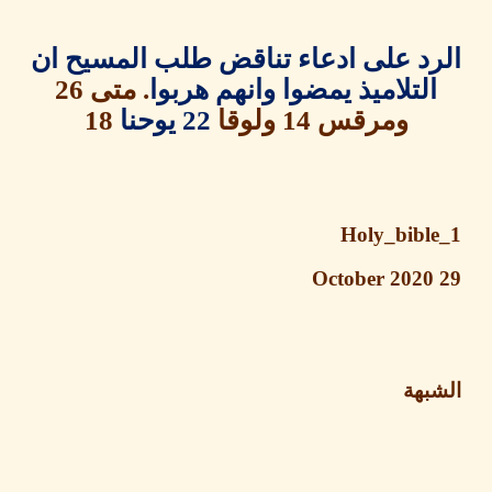
د على ادعاء تناقض طلب المسيح ان
لتلاميذ يمضوا وانهم هربوا
.
متى
26
ومرقس
14
ولوقا
22
يوحنا
18
Holy_bibl
بهة