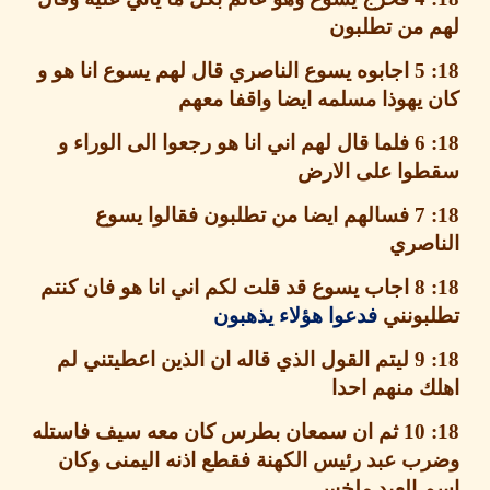
 من تطلبون
اجابوه يسوع الناصري قال لهم يسوع انا هو و
يهوذا مسلمه ايضا واقفا معهم
فلما قال لهم اني انا هو رجعوا الى الوراء و
وا على الارض
فسالهم ايضا من تطلبون فقالوا يسوع
اصري
اجاب يسوع قد قلت لكم اني انا هو فان كنتم
بونني
فدعوا هؤلاء يذهبون
ليتم القول الذي قاله ان الذين اعطيتني لم
 منهم احدا
ثم ان سمعان بطرس كان معه سيف فاستله
ب عبد رئيس الكهنة فقطع اذنه اليمنى وكان
 العبد ملخس