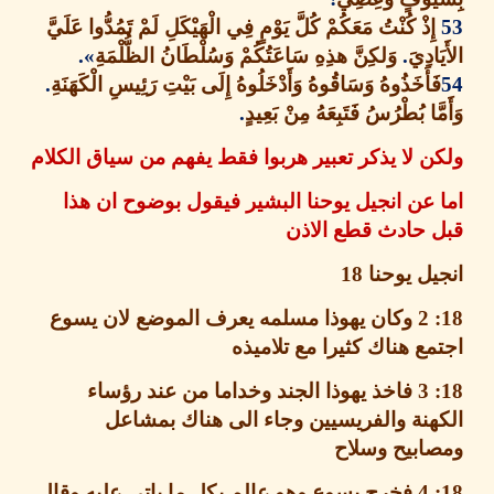
ِذْ كُنْتُ مَعَكُمْ كُلَّ يَوْمٍ فِي الْهَيْكَلِ لَمْ تَمُدُّوا عَلَيَّ
ادِيَ
.
وَلكِنَّ هذِهِ سَاعَتُكُمْ وَسُلْطَانُ الظُّلْمَةِ
».
أَخَذُوهُ وَسَاقُوهُ وَأَدْخَلُوهُ إِلَى بَيْتِ رَئِيسِ الْكَهَنَةِ
.
َا بُطْرُسُ فَتَبِعَهُ مِنْ بَعِيدٍ
.
 لا يذكر تعبير هربوا فقط يفهم من سياق الكلام
عن انجيل يوحنا البشير فيقول بوضوح ان هذا
 حادث قطع الاذن
ل يوحنا
18
وكان يهوذا مسلمه يعرف الموضع لان يسوع
ع هناك كثيرا مع تلاميذه
فاخذ يهوذا الجند وخداما من عند رؤساء
نة والفريسيين وجاء الى هناك بمشاعل
ابيح وسلاح
فخرج يسوع وهو عالم بكل ما ياتي عليه وقال