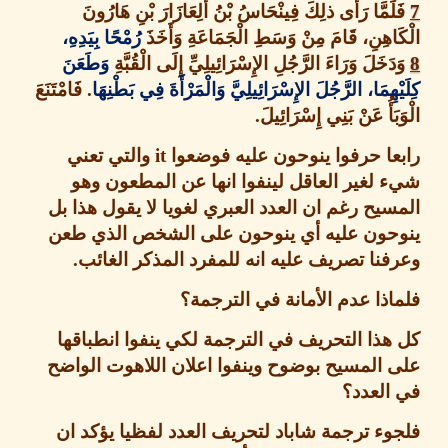
َمَّا رَأَى ذلِكَ فِينْحَاسُ بْنُ أَلِعَازَارَ بْنِ هَارُونَ
اهِنِ، قَامَ مِنْ وَسَطِ الْجَمَاعَةِ وَأَخَذَ
رُمْحًا
بِيَدِهِ،
َخَلَ وَرَاءَ الرَّجُلِ الإِسْرَائِيلِيِّ إِلَى الْقُبَّةِ
وَطَعَنَ
هِمَا، الرَّجُلَ الإِسْرَائِيلِيَّ وَالْمَرْأَةَ فِي بَطْنِهَا
.
فَامْتَنَعَ
َأُ عَنْ بَنِي إِسْرَائِيلَ
.
ا حرفوا ينوحون عليه فوضعوا
it
والتي تعني
لغير العاقل لينفوا انها عن المطعون وهو
يح رغم ان العدد العبري لغويا لا يقول هذا بل
حون عليه أي ينوحون على الشخص الذي طعن
نا تصريف عليه انه للمفرد المذكر الغائب
.
ذا عدم الأمانة في الترجمة؟
ذا التحريف في الترجمة لكي ينفوا انطباقها
المسيح بوضوح وينفوا اعلان اللاهوت الواضح
العدد؟
ء ترجمة شاباد لتحريف العدد لفظيا يؤكد ان