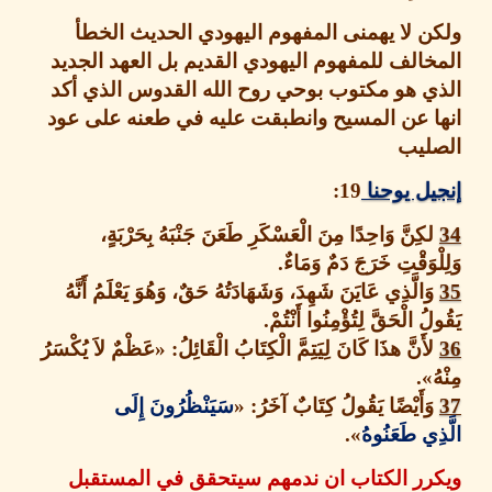
 لا يهمنى المفهوم اليهودي الحديث الخطأ
الف للمفهوم اليهودي القديم بل العهد الجديد
ي هو مكتوب بوحي روح الله القدوس الذي أكد
ا عن المسيح وانطبقت عليه في طعنه على عود
ليب
ل يوحنا
19
:
كِنَّ وَاحِدًا مِنَ الْعَسْكَرِ طَعَنَ جَنْبَهُ بِحَرْبَةٍ،
وَقْتِ خَرَجَ دَمٌ وَمَاءٌ
.
َالَّذِي عَايَنَ شَهِدَ، وَشَهَادَتُهُ حَقٌ، وَهُوَ يَعْلَمُ أَنَّهُ
ُ الْحَقَّ لِتُؤْمِنُوا أَنْتُمْ
.
أَنَّ هذَا كَانَ لِيَتِمَّ الْكِتَابُ الْقَائِلُ
: «
عَظْمٌ لاَ يُكْسَرُ
».
َأَيْضًا يَقُولُ كِتَابٌ آخَرُ
: «
سَيَنْظُرُونَ إِلَى
ِي طَعَنُوهُ
».
رر الكتاب ان ندمهم سيتحقق في المستقبل