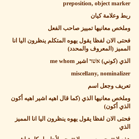
preposition, object ma
وعلامة كيان
خص معانيها تمييز صاحب الفعل
 الان لفظا يقول يهوه المتكلم
ينظرون اليا انا
ميز
(
المعروف والمحدد
)
ي
(
كوني
)
אשׁר
اشير
me whom
miscellany, nominal
يف وجعل اسم
خص معانيها الذي
(
كما قال اهيه اشير اهيه أكون
ي أكون
)
ى الان لفظا يقول يهوه
ينظرون اليا انا المميز
ي