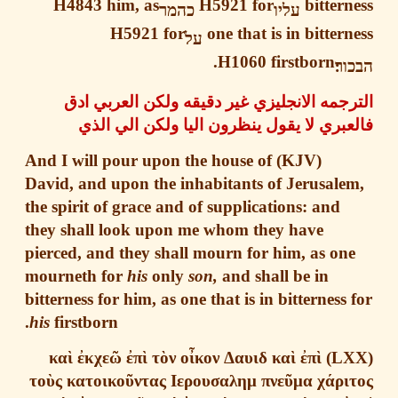
H4843
him, as
H5921
for
bitter
עליו
כהמר
H5921
for
one that is in bitter
על
H1060
firstborn.
ר׃
جمه الانجليزي غير دقيقه ولكن العربي ادق
بري لا يقول ينظرون اليا ولكن الي الذي
And I will pour upon the house of
(KJV)
David, and upon the inhabitants of Jerusale
the spirit of grace and of supplications: and
they shall look upon me whom they have
pierced
, and they shall mourn for him, as on
mourneth for
his
only
son,
and shall be in
bitterness for him, as one that is in bitterness
his
firstborn.
κα
ὶ
ἐ
κχε
ῶ
ἐ
π
ὶ
τ
ὸ
ν
ο
ἶ
κον
Δαυιδ
κα
ὶ
ἐ
π
ὶ
το
ὺ
ς
κατοικο
ῦ
ντας
Ιερουσαλημ
πνε
ῦ
μα
χ
ά
ρ