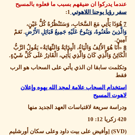
ا يدركوا ان ضيقهم بسبب ما فعلوه بالمسيح
رؤيا يوحنا اللاهوتي
1
:
َذَا يَأْتِي مَعَ السَّحَابِ، وَسَتَنْظُرُهُ كُلُّ عَيْنٍ،
ذِينَ طَعَنُوهُ
، وَيَنُوحُ عَلَيْهِ جَمِيعُ قَبَائِلِ الأَرْضِ
.
نَعَمْ
َ
.
َنَا هُوَ الأَلِفُ وَالْيَاءُ، الْبِدَايَةُ وَالنِّهَايَةُ
»
يَقُولُ الرَّبُّ
ئِنُ وَالَّذِي كَانَ وَالَّذِي يَأْتِي، الْقَادِرُ عَلَى كُلِّ شَيْءٍ
.
لمت سابقا ان الذي يأتي على السحاب هو الرب
دام السحاب علامة لمجد الله يهوه وإعلان
وت المسيح
سة سريعة لاقتباسات العهد الجديد منها
زكريا
12: 10
وأفيض على بيت داود وعلى سكان أورشليم