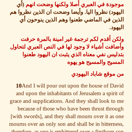
ودة في العبري أصلا ولكنها وضحت انهم
(
أي
ود
)
نظروا اليا
.
وأيضا وضحت ان الذين نظروا هم
ن في الماضي طعنوا وهم الذين ينوحون أي
ود
.
 أقدم لكم ترجمة غير امينة بالمرة حرفت
فت أشياء لا وجود لها في النص العبري لتحاول
يس نفي معناه الذي يثبت ان اليهود طعنوا
سيح والمسيح هو يهوه
وقع شاباد اليهودي
10
And I will pour out upon the house of D
and upon the inhabitants of Jerusalem a spiri
grace and supplications.
And they shall look t
because
of
those
who have been thrust thr
[with swords], and they shall mourn over it
as 
mourns over an only son and shall be in bittern
therefore, as one is embittered over a firstborn 