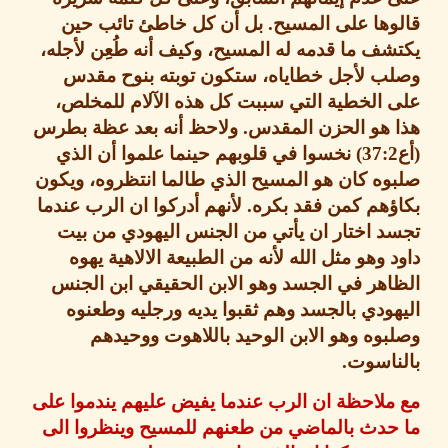
ها على المسيح
.
بل أن كل خاطئ تائب حين
ف ما قدمه له المسيح، وكيف أنه طُعِن لأجله،
ب لأجل خطاياه، ستكون توبته بنوح مقدس
 الخطية التي سببت كل هذه الآلام للمخلص،
 هو الحزن المقدس
.
ولاحظ أنه بعد عظة بطرس
37:2
نخسوا في قلوبهم حينما علموا أن الذي
ه كان هو المسيح الذي طالما انتظروه، ويكون
ؤهم كمن فقد بكره
.
لأنهم أدركوا ان الرب عندما
 اختار ان يأتي من الجنس اليهودي من بيت
 وهو مثل الله لأنه من الطبيعة الالاهية يهوه
هر في الجسد وهو الابن الحقيقي ابن الجنس
ودي بالجسد وهم ثقبوا يديه ورجليه وطعنوه
وه وهو الابن الوحيد باللاهوت ووحيدهم
ناسوت
.
لاحظة ان الرب عندما يفيض عليهم يندموا على
حدث بالماضي من طعنهم للمسيح وينظروا الى