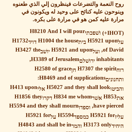
 النعمة والتضرعات
فينظرون إلي الذي طعنوه
حون عليه كنائح على وحيد له ويكونون في
رة عليه كمن هو في مرارة على بكره
.
H8210
And I will pour
ושׁפכתי
H1732
H1004
the house
H5921
upo
בית
דויד
H3427
the
H5921
and upon
of Da
ועל
יושׁב
H3389
of Jerusalem,
inhabit
ירושׁלם
H2580
of grace
H7307
the spiri
חן
H8469
and of supplications:
ונים
H413 upon
H5027 and they shall look
טו
אלי
H1856 they
H834 me whom
H85
אשׁר
דקרו
H5594
and they shall mourn
have pier
וספדו
H5921
for
H5594
H5921
for
כמספד
על
H4843
and shall be in
H3173
only
ד
והמר