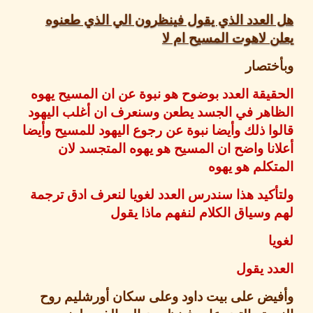
لعدد الذي يقول فينظرون الي الذي طعنوه
 لاهوت المسيح ام لا
تصار
يقة العدد بوضوح هو نبوة عن ان المسيح يهوه
اهر في الجسد يطعن وسنعرف ان أغلب اليهود
ا ذلك وأيضا نبوة عن رجوع اليهود للمسيح وأيضا
نا واضح ان المسيح هو يهوه المتجسد لان
كلم هو يهوه
كيد هذا سندرس العدد لغويا لنعرف ادق ترجمة
وسياق الكلام لنفهم ماذا يقول
ا
د يقول
يض على بيت داود وعلى سكان أورشليم روح