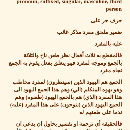
pronoun, suffixed, singular, masculine, t
per
 جر على
ر ملحق مفرد مذكر غائب
 بالمفرد
قطع به ثلاث أفعال نظر طعن ناح والثلاثة
مع وموجه لمفرد فهو يتعلق بفعل يقوم به الجمع
 مفرد
ع هم اليهود الذين
(
سينظرون
)
لمفرد مخاطب
يهوه المتكلم
(
الي
)
وهم هذا الجمع اليهود الى
المفرد
(
الذي
)
هم بالجمع اليهود
(
طعنوه
)
وهم
ع اليهود الذين
(
ينوحون
)
على هذا المفرد
(
عليه
)
 على طعنهم له
قيقة أي ترجمة او تفسير يحاول ان يدعي ان