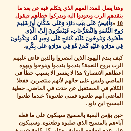
 يصل للعدد المهم الذي يتكلم فيه عن بعد ما
هم الرب ويعودوا اليه ويدركوا خطأهم فيقول
وَأُفِيضُ
عَلَى بَيْتِ دَاوُدَ وَعَلَى سُكَّانِ أُورُشَلِيمَ
النِّعْمَةِ وَالتَّضَرُّعَاتِ
، فَيَنْظُرُونَ
إِلَيَّ
، الَّذِي
وهُ، وَيَنُوحُونَ عَلَيْهِ كَنَائِحٍ عَلَى وَحِيدٍ لَهُ، وَيَكُونُونَ
َرَارَةٍ عَلَيْهِ كَمَنْ هُوَ فِي مَرَارَةٍ عَلَى بِكْرِهِ
.
يندم اليهود الذين انتصروا والذين فاض عليهم
 بروح النعمة؟ يندموا يندموا وينوحوا ويهوه
هم الانتصار؟ هذا لا يفسر الا بسبب خطأ في
اضي وليس على حالهم لأنهم منتصرين
.
ففعلا
لام في المستقبل عن حدث في الماضي
.
خطية
اضي انهم طعنوه فمتى طعنوه؟ عندما طعنوا
يح ابن داود
.
يؤمن البقية بالمسيح سيبكون على ما فعله
هم بالمسيح الذي صلبوه وطعنوه
.
وسيبكون
 عدم إيمانهم السابق، وعلى كل كلمة شريرة