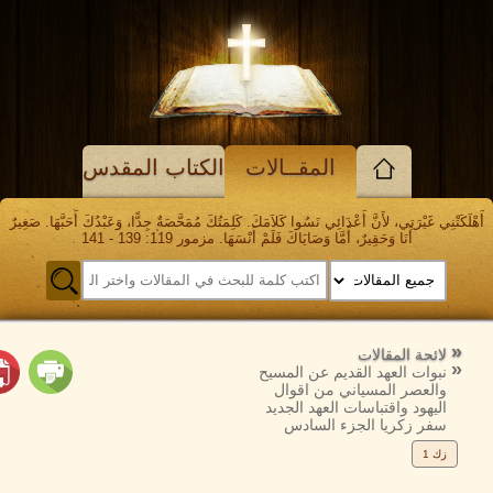
المقــالات
الكتاب المقدس
 غَيْرَتِي، لأَنَّ أَعْدَائِي نَسُوا كَلاَمَكَ. كَلِمَتُكَ مُمَحَّصَةٌ جِدًّا، وَعَبْدُكَ أَحَبَّهَا. صَغِيرٌ
أَنَا وَحَقِيرٌ، أَمَّا وَصَايَاكَ فَلَمْ أَنْسَهَا. مزمور 119: 139 - 141
وع
الرجوع
إلى
حة المقالات
وات العهد القديم عن المسيح
لعصر المسياني من اقوال
هود واقتباسات العهد الجديد
ر زكريا الجزء السادس
1