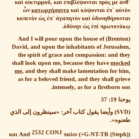
κα
ὶ
ο
ἰ
κτιρμο
ῦ
,
κα
ὶ
ἐ
πιβλ
έ
ψονται
πρ
ό
ς
με
ὧ
ν
κατωρχ
ή
σαντο
κα
ὶ
κ
ό
ψονται
ἐ
π
᾿
α
ὐ
κοπετ
ὸ
ν
ὡ
ς
ἐ
π
᾿
ἀ
γαπητ
ὸ
ν
κα
ὶ
ὀ
δυνηθ
ή
σον
.
ὀ
δ
ύ
νην
ὡ
ς
ἐ
π
ὶ
πρωτοτ
And I will pour upon the house of
David, and upon the inhabitants of Jerusa
the spirit of grace and compassion: and
t
shall look upon me, because they have
moc
me
,
and they shall make lamentation for 
as for a beloved friend, and they shall gr
intensely, as for a firstborn 
نا
19: 37
وأيضا يقول كتاب آخر
: «
سينظرون إلى الذي
وه
».
2532
CONJ
και
And
παλιν