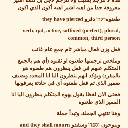
لا تترجم بسبب ولا تترجم لأجل بل كلمة اشير
فة جدا من اهيه اشير اهيه أكون الذي اكون
وه
דקרו
دقرو
they have pierced
verb, qal, active, suffixed (perfect), plu
common, third per
 وزن فعال مباشر تام جمع عام غائب
خص ترجمتها طعنوه او ثقبوه
(
أي هم بالجمع
تكلم عنهم في فعل ينظرون هم طعنوه هو
فرد
)
ويؤكد انهم ينظرون اليا انا المحدد ويضيف
 الذي ثم فعل طعنوه أي في حادثة يعرفونها
 الان لفظا يقول يهوه المتكلم
ينظرون اليا انا
يز الذي
طعنوه
 تنتهي الجملة
.
وتبدأ جملة
وحون
וספדו
وسفدو
and they shall mourn