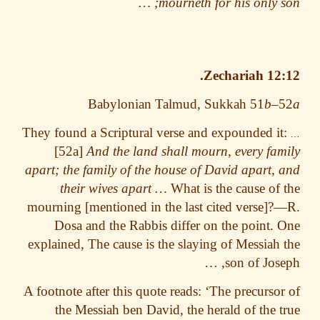
mourneth for his only so
Zechariah 12
Babylonian Talmud, Sukkah 51
b
–
They found a Scriptural verse and expounded i
[52a]
And the land shall mourn, every fa
apart; the family of the house of David apart,
their wives apart …
What is the cause of
mourning [mentioned in the last cited verse]
Dosa and the Rabbis differ on the point.
explained,
The cause is the slaying of Messiah
, …
son of Jo
A footnote after this quote reads: ‘The precurso
the Messiah ben David, the herald of the 