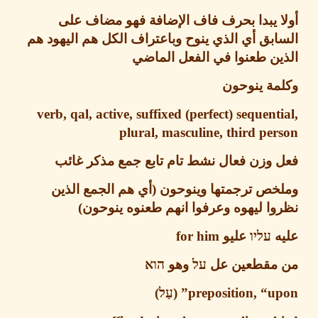
ا يبدا بحرف فاف الإضافة فهو مضاف على
بق أي الذي ينوح وباعتراف الكل هم اليهود هم
ين طعنوا في الفعل الماضي
مة ينوحون
verb, qal, active, suffixed (perfect) sequent
plural, masculine, third pe
 وزن فعال نشط تام تابع جمع مذكر غائب
خص ترجمتها وينوحون
(
أي هم الجمع الذين
ا ليهوه وعرفوا انهم طعنوه ينوحون
)
עליו
عليو
for him
مقطعين عل
על
وهو
הוא
preposition, “upo
עַל
)