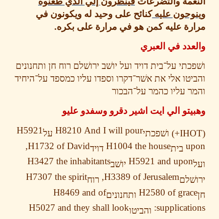
عمة والتضرعات
فينظرون إلي الذي طعنوه
وحون عليه
كنائح على وحيد له ويكونون في
رة عليه كمن هو في مرارة على بكره
.
دد في العبري
כתי
על־בית
דויד
ועל
יושׁב
ירושׁלם
רוח
חן
ותחנונים
טו
אלי
את
אשׁר־דקרו
וספדו
עליו
כמספד
על־היחיד
ר
עליו
כהמר
על־הבכור
تو الي ايت اشير دقرو وسفدو عليو
H5921
H8210
And I will pour
ושׁפכתי
על
H1732
of David,
H1004
the house
u
בית
דויד
H3427
the inhabitants
H5921
and upo
יושׁב
H7307
the spirit
H3389
of Jerusalem,
ׁלם
רוח
H8469
and of
H2580
of gra
ותחנונים
H5027
and they shall look
supplicati
והביטו