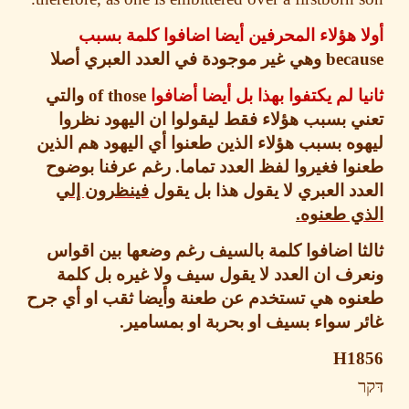
 هؤلاء المحرفين أيضا اضافوا كلمة بسبب
beca
وهي غير موجودة في العدد العبري أصلا
ا لم يكتفوا بهذا بل أيضا أضافوا
of those
والتي
 بسبب هؤلاء فقط ليقولوا ان اليهود نظروا
ه بسبب هؤلاء الذين طعنوا أي اليهود هم الذين
ا فغيروا لفظ العدد تماما
.
رغم عرفنا بوضوح
د العبري لا يقول هذا بل يقول
فينظرون إلي
ي طعنوه
.
ا اضافوا كلمة بالسيف رغم وضعها بين اقواس
ف ان العدد لا يقول سيف ولا غيره بل كلمة
وه هي تستخدم عن طعنة وأيضا ثقب او أي جرح
 سواء بسيف او بحربة او بمسامير
.
H1