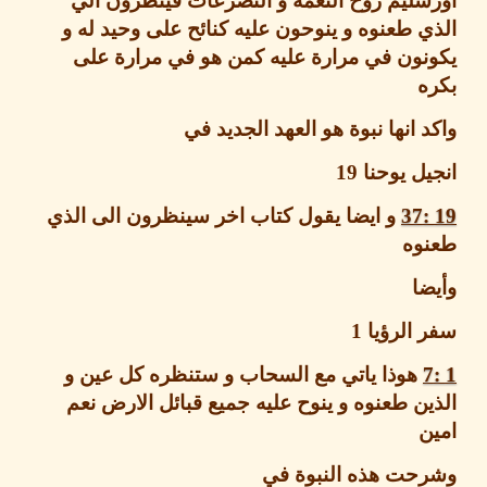
ليم روح النعمة و التضرعات فينظرون الي
 طعنوه و ينوحون عليه كنائح على وحيد له و
نون في مرارة عليه كمن هو في مرارة على
ه
 انها نبوة هو العهد الجديد في
ل يوحنا
19
و ايضا يقول كتاب اخر سينظرون الى الذي
وه
ا
 الرؤيا
1
هوذا ياتي مع السحاب و ستنظره كل عين و
ن طعنوه و ينوح عليه جميع قبائل الارض نعم
ن
حت هذه النبوة في