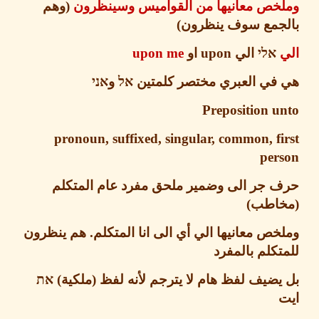
خص معانيها من القواميس وسينظرون
(
وهم
جمع سوف ينظرون
)
אלי
الي
upon
او
upon me
في العبري مختصر كلمتين
אל
و
אני
Preposition
u
pronoun, suffixed, singular, common, f
per
 جر الى وضمير ملحق مفرد عام المتكلم
اطب
)
ص معانيها الي أي الى انا المتكلم
.
هم ينظرون
كلم بالمفرد
ضيف لفظ هام لا يترجم لأنه لفظ
(
ملكية
)
את