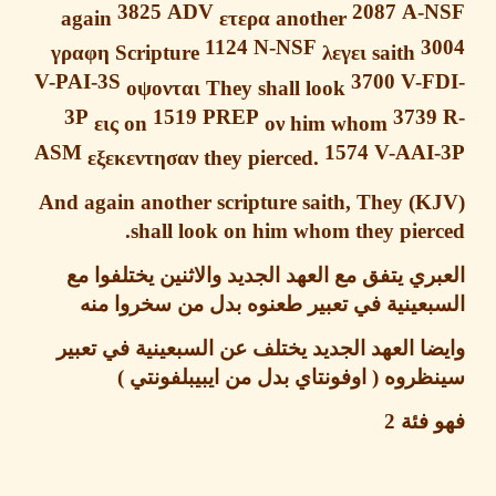
3825
ADV
2087
A-
again
ετερα
another
1124
N-NSF
3
γραφη
Scripture
λεγει
saith
V-PAI-3S
3700 V-F
οψονται
They shall look
3P
1519 PREP
3739
εις
on
ον
him whom
ASM
1574 V-AAI
εξεκεντησαν
they pierced.
They
And again another scripture saith,
shall look on him whom they pier
ري يتفق مع العهد الجديد والاثنين يختلفوا مع
عينية في تعبير طعنوه بدل من سخروا منه
ا العهد الجديد يختلف عن السبعينية في تعبير
ظروه
(
اوفونتاي بدل من ايبيبلفونتي
)
 فئة
2