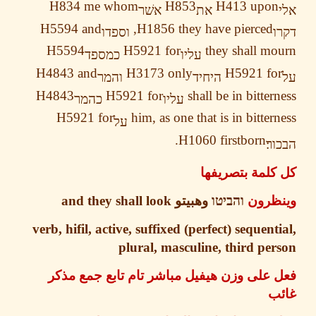
H834
me whom
H853
H413
upo
את
אשׁר
H5594
and
H1856
they have pierced,
וספדו
H5594
H5921
for
they shall m
עליו
כמספד
H4843
and
H3173
only
H5921
fo
היחיד
והמר
H4843
H5921
for
shall be in bitter
עליו
כהמר
H5921
for
him, as one that is in bitter
על
H1060
firstborn.
ר׃
لمة بتصريفها
ظرون
והביטו
وهبيتو
and they shall look
verb, hifil, active, suffixed (perfect) sequent
plural, masculine, third pe
على وزن هيفيل مباشر تام تابع جمع مذكر
ب