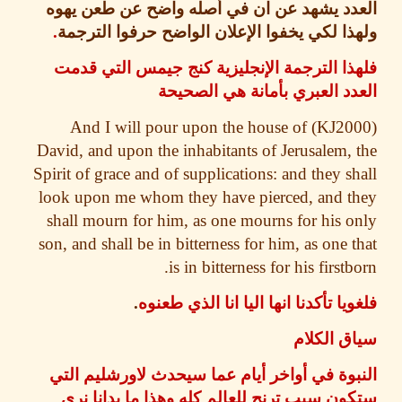
دد يشهد عن ان في أصله واضح عن طعن يهوه
ذا
لكي يخفوا الإعلان الواضح حرفوا الترجمة
.
ا الترجمة الإنجليزية كنج جيمس التي قدمت
د العبري بأمانة هي الصحيحة
And I will pour upon the house of
David, and upon the inhabitants of Jerusalem,
Spirit of grace and of supplications:
and they s
look upon me whom they have pierced, and 
shall mourn for him,
as one mourns for his 
son, and shall be in bitterness for him, as one 
is in bitterness for his firstb
يا تأكدنا انها اليا انا الذي طعنوه
.
 الكلام
وة في أواخر أيام عما سيحدث لاورشليم التي
ن سبب ترنح للعالم كله وهذا ما بدانا نرى