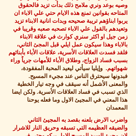
 بوعد ونري ملامح ذلك بدأت تزيد فالحقوق
احه بقوانين تمنع هذه الايام حتي علي الاباء ان
ا ابناؤهم تريبة صحيحه وبدات انانية الابناء تزيد
دهم بالقول علي الاباء تصحبه صعبه وقريبا في
جيل او اكثر سنري كوارث في علاقة الابناء
باء وهذا سيكون عمل ايلي قبل المجئ الثاني،
 فسدت العلاقات الأسرية، علاقات الأباء بأبنائهم
 فساد الزواج، وطلاق الأباء للأمهات جرياً وراء
اتهم
.
وإيليا سيأتي ليعيد المحبة المفقودة،
ونها سيحترق الناس عند مجيء المسيح
.
عنى الأشمل أنه سيقف في وجه تيار الخطية
 تسبب في فساد العلاقات الأسرية
.
ولكن ايضا
المعني في المجيئ الاول وما فعله يوحنا
عمدان
ب الارض بلعنه بقصد به المجيئ الثاني
يقه العظيمه التي تسبقه وحريق النار للاشرار
مجيئ السيد المسيح الاول بركه وحتي في