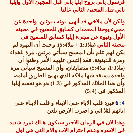
ل ياتي بروح ايليا ياتي قبل المجيئ الاول وايليا
 قبل المجيئ الثاني غالبا
 لأن ملاخي قد أنهى نبوته بنبوتين، واحدة عن
ء يوحنا المعمدان كسابق للمسيح في مجيئه
ل ونبوة عن مجيء إيليا كسابق للمسيح في
ه الثاني
(
ملا
1:3 +
ملا
5:4).
وحيث أن اليهود لم
لهم علم بأن المسيح سيأتي مرتين، مرة للفداء
 للدينونة، فقد إلتبس عليهم الأمر وظنوا أن
1:3
، ملا
5:4)
متطابقان، وأن المسيح سيأتي مرة
ة يسبقه فيها ملاكه الذي يهيئ الطريق أمامه،
هذا الملاك المذكور في
(1:3)
هو هو نفسه إيليا
ذكور في
(5:4)
فيرد قلب الاباء على الابناء و قلب الابناء على
هم لئلا اتي و اضرب الارض بلعن
 لان في الزمان الاخير سيكون هناك تمرد شديد
لاسره وعدم احترام الاب والام التي هي اول