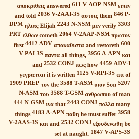
611
V-AOP-NSM
αποκριθεις
answered
ε
2036
V-2AAI-3S
84
and told
αυτοις
them
DPM
2243
N-NSM
3
ηλιας
Elijah
μεν
verily
PRT
2064
V-2AAP-NSM
ελθων
cometh
πρω
4412
ADV
first
αποκαθιστα
and restoreth
V-PAI-3S
3956
A-APN
παντα
all things,
2532
CONJ
4459
AD
and
πως
how
1125
V-RPI-3S
γεγραπται
it is written
επ
1909
PREP
3588
T-ASM
5
τον
the
υιον
Son
N-ASM
3588
T-GSM
του
ανθρωπου
of 
444
N-GSM
2443
CONJ
ινα
that
πολλα
m
4183
A-APN
3
things
παθη
he must suffer
V-2AAS-3S
2532
CONJ
και
and
εξουδενωθ
1847
V-APS
set at naught.