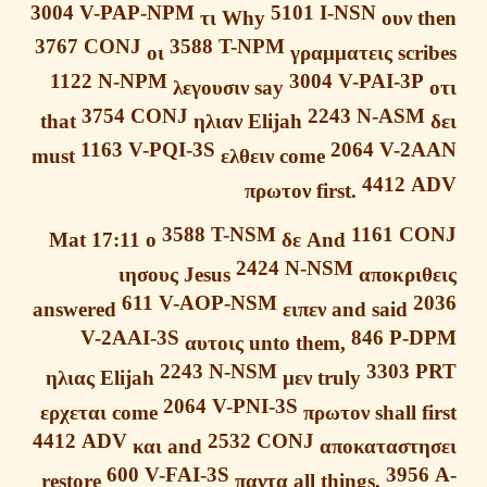
3004
V-PAP-NPM
5101
I-NSN
τι
Why
ουν
t
3767
CONJ
3588
T-NPM
οι
γραμματεις
scr
1122
N-NPM
3004
V-PAI-3P
λεγουσιν
say
3754
CONJ
2243
N-ASM
that
ηλιαν
Elijah
1163
V-PQI-3S
2064
V-2
must
ελθειν
come
4412
A
πρωτον
first.
3588
T-NSM
1161
CO
Mat 17:11
ο
δε
And
2424
N-NSM
ιησους
Jesus
αποκριθ
611
V-AOP-NSM
2
answered
ειπεν
and said
V-2AAI-3S
846
P-
αυτοις
unto them,
2243
N-NSM
3303
ηλιας
Elijah
μεν
truly
2064
V-PNI-3S
ερχεται
come
πρωτον
shall f
4412
ADV
2532
CONJ
και
and
αποκαταστη
600
V-FAI-3S
395
restore
παντα
all things,