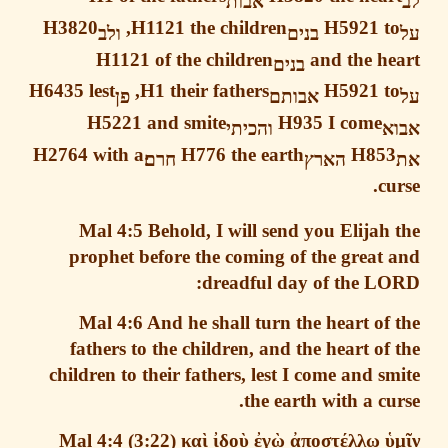
אבות
H3820
H1121
the children,
H5921
t
בנים
ולב
H1121
of the children
and the h
בנים
H6435
lest
H1
their fathers,
H5921
t
אבותם
פן
H5221
and smite
H935
I come
א
והכיתי
H2764
with a
H776
the earth
H85
הארץ
חרם׃
cu
Mal 4:5
Behold, I will send you Elijah
prophet before the coming of the great
dreadful day of the LO
Mal 4:6
And he shall turn the heart of
fathers to the children, and the heart of
children to their fathers, lest I come and s
the earth with a cu
Mal 4:4
(3:22)
κα
ὶ
ἰ
δο
ὺ
ἐ
γ
ὼ
ἀ
ποστ
έ
λλω