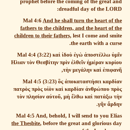
prophet before the coming
of the great
dreadful day of the LO
Mal 4:6
And he shall turn the heart of
fathers to the children, and the heart of
children to their fathers,
lest I come and s
the earth with a cu
Mal 4:4
(3:22)
κα
ὶ
ἰ
δο
ὺ
ἐ
γ
ὼ
ἀ
ποστ
έ
λλω
Ηλιαν
τ
ὸ
ν
Θεσβ
ί
την
πρ
ὶ
ν
ἐ
λθε
ῖ
ν
ἡ
μ
έ
ραν
κυρ
,
τ
ὴ
ν
μεγ
ά
λην
κα
ὶ
ἐ
πιφ
Mal 4:5
(3:23)
ὃ
ς
ἀ
ποκαταστ
ή
σει
καρ
πατρ
ὸ
ς
πρ
ὸ
ς
υ
ἱὸ
ν
κα
ὶ
καρδ
ί
αν
ἀ
νθρ
ώ
που
π
τ
ὸ
ν
πλησ
ί
ον
α
ὐ
το
ῦ
,
μ
ὴ
ἔ
λθω
κα
ὶ
πατ
ά
ξω
.
γ
ῆ
ν
ἄ
ρ
Mal 4:5
And, behold, I will send to you E
the Thesbite
, before the great and glorious