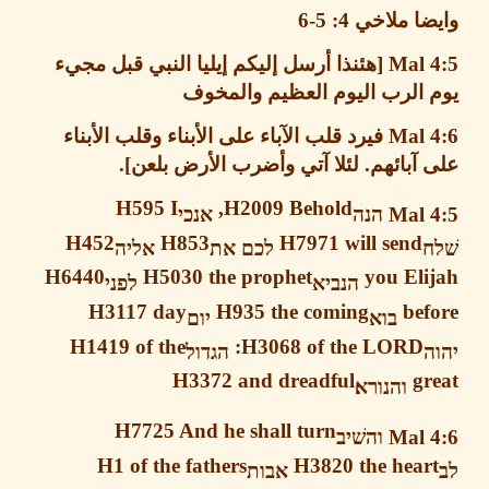
ضا ملاخي
4: 5-6
Mal 4
هئنذا
أرسل إليكم إيليا
النبي قبل مجيء
 الرب اليوم العظيم والمخوف
Mal 
فيرد قلب الآباء على الأبناء
وقلب الأبناء
آبائهم
.
لئلا آتي وأضرب الأرض بلعن
].
H595 I
H2009
Behold,
Mal 
הנה
אנכי
H452
H853
H7971 will send
לכם
את
אליה
H6440
H5030
the prophet
you El
הנביא
לפני
H3117
day
H935
the coming
be
בוא
יום
H1419
of the
H3068
of the LORD:
הגדול
H3372
and dreadful
g
והנורא׃
H7725 And he shall turn
Mal 
והשׁיב
H1 of the fathers
H3820 the hear
אבות