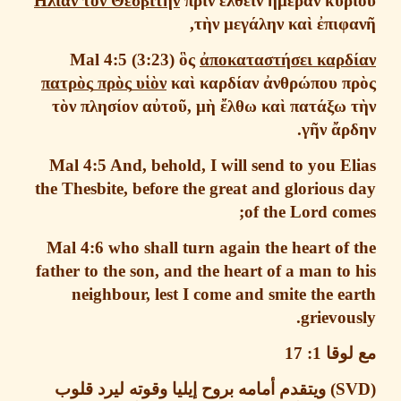
Ηλιαν
τ
ὸ
ν
Θεσβ
ί
την
πρ
ὶ
ν
ἐ
λθε
ῖ
ν
ἡ
μ
έ
ραν
κυρ
,
τ
ὴ
ν
μεγ
ά
λην
κα
ὶ
ἐ
πιφ
Mal 4:5
(3:23)
ὃ
ς
ἀ
ποκαταστ
ή
σει
καρ
πατρ
ὸ
ς
πρ
ὸ
ς
υ
ἱὸ
ν
κα
ὶ
καρδ
ί
αν
ἀ
νθρ
ώ
που
π
τ
ὸ
ν
πλησ
ί
ον
α
ὐ
το
ῦ
,
μ
ὴ
ἔ
λθω
κα
ὶ
πατ
ά
ξω
.
γ
ῆ
ν
ἄ
ρ
Mal 4:5
And, behold,
I will send to you E
the Thesbite, before the great and glorious
of the Lord co
Mal 4:6
who shall turn again the heart of
father to the son
, and the heart of a man to
neighbour, lest I come and smite the e
grievou
لوقا
1: 17
ويتقدم أمامه بروح إيليا
وقوته
ليرد قلوب