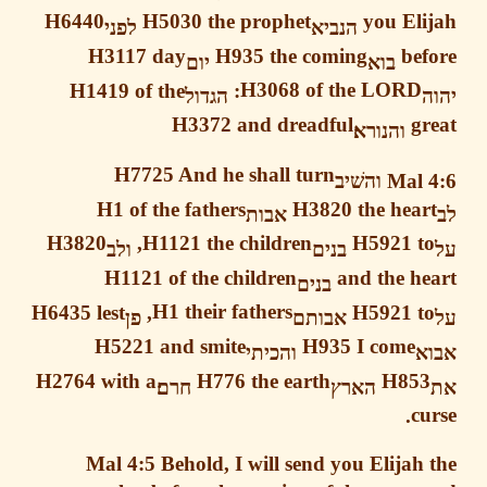
H6440
H5030 the prophet
you El
הנביא
לפני
H3117 day
H935 the coming
be
בוא
יום
H1419
of the
H3068 of the LORD:
הגדול
H3372
and dreadful
g
והנורא׃
H7725 And he shall turn
Mal 
והשׁיב
H1 of the fathers
H3820 the hear
אבות
H3820
H1121 the children,
H5921 t
בנים
ולב
H1121 of the children
and the h
בנים
H6435
lest
H1 their fathers,
H5921 t
אבותם
פן
H5221
and smite
H935
I come
א
והכיתי
H2764
with a
H776
the earth
H85
הארץ
חרם׃
cu
Mal 4:5
Behold,
I will send you Elijah