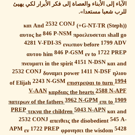
ء إلى الأبناء
والعصاة إلى فكر الأبرار لكي يهيئ
ب شعبا مستعدا
».
2532
CONJ
και
And
846
P-NSM
αυτος
he
προελευσεται
shal
4281 V-FDI-3S
1799 
ενωπιον
before
846 P-GSM
1722 P
αυτου
him
εν
to
4151 N-DSN
πνευματι
in the spirit
και
2532 CONJ
1411 N-DSF
δυναμει
power
ηλ
2243 N-GSM
1
of Elijah
επιστρεψαι
to turn
V-AAN
2588 N-
καρδιας
the hearts
3962 N-GPM
1
πατερων
of the fathers
επι
to
PREP
5043 N-APN
τεκνα
the children
και
2532
CONJ
54
απειθεις
the disobedient
APM
1722
PREP
5
εν
φρονησει
the wisdom