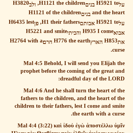
H3820
H1121 the children,
H5921 t
בנים
ולב
H1121
of the children
and the h
בנים
H6435
lest
H1
their fathers,
H5921
t
אבותם
פן
H5221
and smite
H935
I come
א
והכיתי
H2764
with a
H776
the earth
H85
הארץ
חרם׃
cu
Mal 4:5
Behold,
I will send you Elija
prophet before the coming of the great
dreadful day of the LO
Mal 4:6
And he shall turn the heart of
fathers to the children
, and the heart of
children to their fathers, lest I come and s
the earth with a cu
Mal 4:4
(3:22)
κα
ὶ
ἰ
δο
ὺ
ἐ
γ
ὼ
ἀ
ποστ
έ
λλω