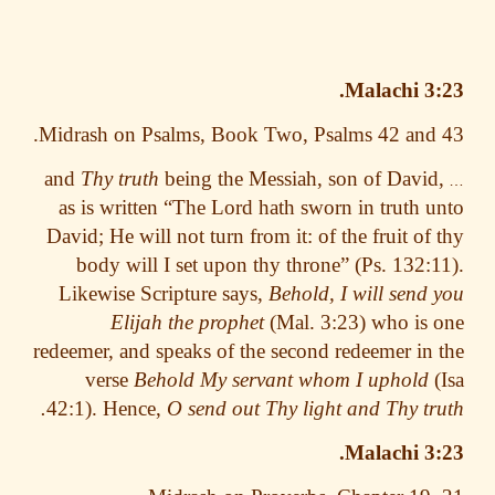
Malachi 3
Midrash on Psalms, Book Two, Psalms 42 and
and
Thy truth
being the Messiah, son of Davi
as is written “The Lord hath sworn in truth 
David; He will not turn from it: of the fruit of
body will I set upon thy throne” (Ps. 132:
Likewise Scripture says,
Behold, I will send
Elijah the prophet
(Mal. 3:23) who is
redeemer, and speaks of the second redeemer in
verse
Behold My servant whom I uphold
42:1). Hence,
O send out Thy light and Thy tr
Malachi 3