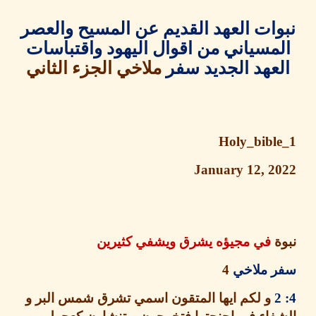
ات العهد القديم عن المسيح والعصر
مسياني من اقوال اليهود واقتباسات
عهد الجديد سفر
ملاخي الجزء الثاني
Holy_bibl
January 12, 2
في مجيؤه يشرق ويشفي كثيرين
 ملاخي
4
و لكم ايها المتقون اسمي تشرق شمس البر و