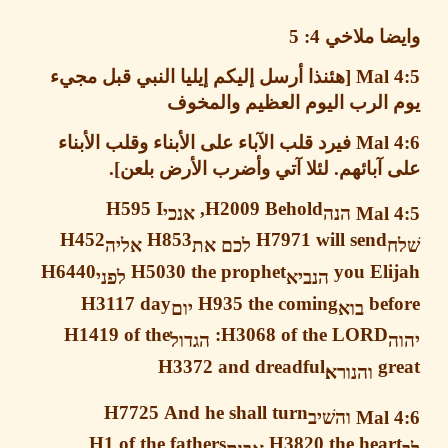
ضا ملاخي
4: 5
Mal 4
هئنذا أرسل إليكم إيليا النبي قبل مجيء
 الرب اليوم العظيم والمخوف
Mal 
فيرد قلب الآباء على الأبناء وقلب الأبناء
آبائهم
.
لئلا آتي وأضرب الأرض بلعن
].
H595
I
H2009
Behold,
Mal 
הנה
אנכי
H452
H853
H7971
will send
לכם
את
אליה
H6440
H5030
the prophet
you El
הנביא
לפני
H3117
day
H935
the coming
be
בוא
יום
H1419
of the
H3068
of the LORD:
הגדול
H3372
and dreadful
g
והנורא׃
H7725
And he shall turn
Mal 
והשׁיב
H1
of the fathers
H3820
the hear