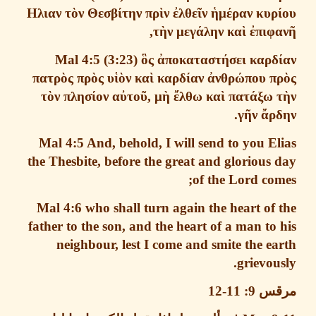
Ηλιαν
τ
ὸ
ν
Θεσβ
ί
την
πρ
ὶ
ν
ἐ
λθε
ῖ
ν
ἡ
μ
έ
ραν
κυρ
,
τ
ὴ
ν
μεγ
ά
λην
κα
ὶ
ἐ
πιφ
Mal 4:5
(3:23)
ὃ
ς
ἀ
ποκαταστ
ή
σει
καρ
πατρ
ὸ
ς
πρ
ὸ
ς
υ
ἱὸ
ν
κα
ὶ
καρδ
ί
αν
ἀ
νθρ
ώ
που
π
τ
ὸ
ν
πλησ
ί
ον
α
ὐ
το
ῦ
,
μ
ὴ
ἔ
λθω
κα
ὶ
πατ
ά
ξω
.
γ
ῆ
ν
ἄ
ρ
Mal 4:5
And, behold, I will send to you E
the Thesbite, before the great and glorious
of the Lord co
Mal 4:6
who shall turn again the heart of
father to the son, and the heart of a man to
neighbour, lest I come and smite the e
grievou
قس
9: 11-12