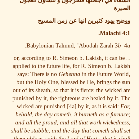
فاء في اجنحتها فتخرجون و تنشاون كعجول
يرة
 يهود كثيرين انها عن زمن المسيح
Malachi 
.
Babylonian Talmud, ’Abodah Zarah 3
b
or, according to R. Simeon b. Lakish, it can 
applied to the future life, for R. Simeon b. La
says: There is no
Gehenna
in the Future Wo
but the Holy One, blessed be He, brings the
out of its sheath, so that it is fierce: the wicked
punished by it, the righteous are healed by it.
wicked are punished [4a] by it, as it is said:
behold, the day cometh, it burneth as a furn
and all the proud, and all that work wickedn
shall be stubble; and the day that cometh shall
them ablaze, saith the Lord of Hosts, that is s