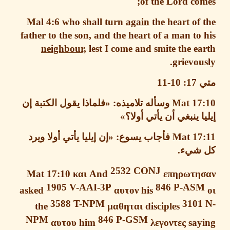
of the Lord co
Mal 4:6
who shall turn
again
the heart of
father to the son, and the heart of a man to
neighbour,
lest I come and smite the e
grievou
17: 10-11
Mat 17
وسأله تلاميذه
: «
فلماذا يقول الكتبة إن
ا ينبغي أن يأتي أولا
؟
»
Mat 17
فأجاب يسوع
: «
إن إيليا يأتي أولا ويرد
شيء
.
2532
CONJ
Mat 17:10
και
And
επηρωτη
1905
V-AAI-3P
846
P-AS
asked
αυτον
his
3588
T-NPM
310
the
μαθηται
disciples
NPM
846
P-GSM
αυτου
him
λεγοντες
say