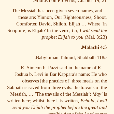
Midrash on Proverbs, Chapter 19,
The Messiah has been given seven names, an
these are: Yinnon, Our Righteousness, Sh
Comforter, David, Shiloh, Elijah … Where
Scripture] is Elijah? In the verse,
Lo, I will send
prophet Elijah to you
(Mal. 3:
Malachi 
.
Babylonian Talmud, Shabbath 1
R. Simeon b. Pazzi said in the name of 
Joshua b. Levi in Bar Kappara’s name: He
observes [the practice of] three meals on
Sabbath is saved from three evils: the travails of
Messiah, … ’The travails of the Messiah’:
‘da
written here; whilst there it is written,
Behold, I 
send you Elijah the prophet before the great
.
terrible day of the Lord c