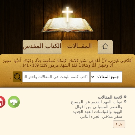
المقــالات
الكتاب المقدس
 غَيْرَتِي، لأَنَّ أَعْدَائِي نَسُوا كَلاَمَكَ. كَلِمَتُكَ مُمَحَّصَةٌ جِدًّا، وَعَبْدُكَ أَحَبَّهَا. صَغِيرٌ
أَنَا وَحَقِيرٌ، أَمَّا وَصَايَاكَ فَلَمْ أَنْسَهَا. مزمور 119: 139 - 141
وع
الرجوع
إلى
حة المقالات
وات العهد القديم عن المسيح
لعصر المسياني من اقوال
هود واقتباسات العهد الجديد
ر ملاخي الجزء الثاني
1