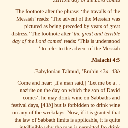
The footnote after the phrase: ‘the travails of
Messiah’ reads: ‘The advent of the Messiah
pictured as being preceded by years of g
distress.’ The footnote after ‘
the great and terr
day of the Lord comes
’ reads: ‘This is unders
to refer to the advent of the Messi
Malachi 
.
Babylonian Talmud, ’Erubin 43
a
–
Come and hear: [If a man said,] ‘Let me be
nazirite on the day on which the son of D
comes’, he may drink wine on Sabbaths
festival days, [43
b
] but is forbidden to drink 
on any of the weekdays. Now, if it is granted 
the law of Sabbath limits is applicable, it is q
intelligible why the man is permitted [to d