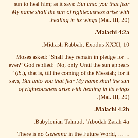
sun to heal him; as it says:
But unto you that 
My name shall the sun of righteousness arise 
healing in its wings
(Mal. III, 
Malachi 4
Midrash Rabbah, Exodus XXXI, 
Moses asked: ‘Shall they remain in pledge f
ever?’ God replied: ‘No, only Until the sun app
’ (
ib.
), that is, till the coming of the Messiah; fo
says,
But unto you that fear My name shall the
of righteousness arise with healing in its w
(Mal. III, 
Malachi 4
.
Babylonian Talmud, ’Abodah Zarah
There is no
Gehenna
in the Future World, 