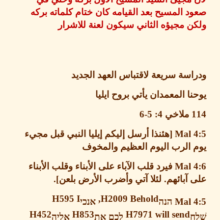
 المسيح بعد القيامه كان ختام كلماته بركه
 مجيؤه الثاني سيكون لعنة للاشرار
سة سريعة لاقتباس العهد الجديد
ا المعمدان يأتي بروح ايليا
ملاخي
4: 5-6
Mal 4
هئنذا أرسل إليكم إيليا النبي قبل مجيء
 الرب
اليوم العظيم والمخوف
Mal 
فيرد قلب الآباء على الأبناء وقلب الأبناء
آبائهم
.
لئلا آتي وأضرب الأرض بلعن
].
H595 I
H2009 Behold,
Mal 
הנה
אנכי
H452
H853
H7971 will send
לכם
את
אליה