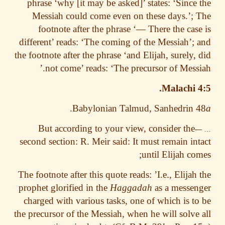
phrase ‘why [it may be asked]’ states: ‘Since
Messiah could come even on these days.’;
footnote after the phrase ‘— There the cas
different’ reads: ‘The coming of the Messiah’;
the footnote after the phrase ‘and Elijah, surely,
not come’ reads: ‘The precursor of Messi
Malachi 
.
Babylonian Talmud, Sanhedrin 
But according to your view, consider the
second section: R. Meir said: It must remain in
until Elijah co
The footnote after this quote reads: ’I.e., Elijah
prophet glorified in the
Haggadah
as a messe
charged with various tasks, one of which is t
the precursor of the Messiah, when he will solve