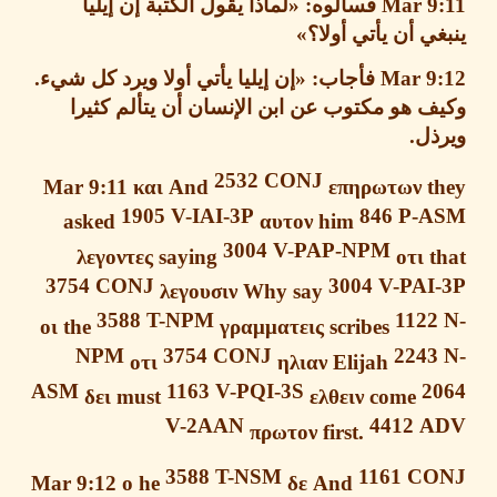
Mar 9
فسألوه
: «
لماذا يقول الكتبة إن إيليا
ي أن يأتي أولا؟
»
Mar 9
فأجاب
: «
إن إيليا يأتي أولا ويرد كل شيء
.
 هو مكتوب عن ابن الإنسان أن يتألم كثيرا
ذل
.
2532
CONJ
Mar 9:11
και
And
επηρωτων
t
1905
V-IAI-3P
846
P-
asked
αυτον
him
3004
V-PAP-NPM
λεγοντες
saying
οτι
3754
CONJ
3004
V-PAI
λεγουσιν
Why say
3588
T-NPM
112
οι
the
γραμματεις
scribes
NPM
3754
CONJ
224
οτι
ηλιαν
Elijah
ASM
1163
V-PQI-3S
2
δει
must
ελθειν
come
V-2AAN
4412
A
πρωτον
first.
3588
T-NSM
1161
CO
Mar 9:12
ο
he
δε
And