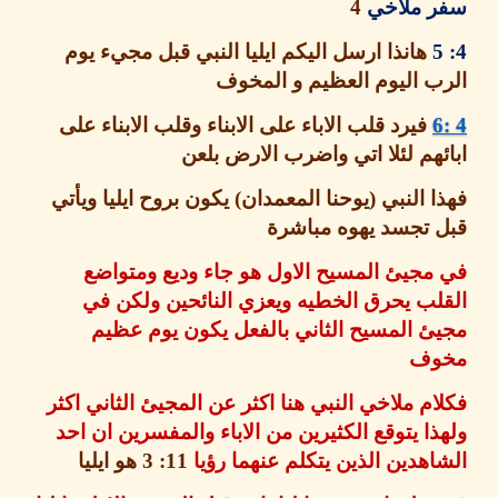
 ملاخي
4
هانذا ارسل اليكم ايليا النبي قبل مجيء يوم
ب اليوم العظيم و المخوف
فيرد قلب الاباء على الابناء وقلب الابناء على
هم لئلا اتي واضرب الارض بلعن
 النبي
(
يوحنا المعمدان
)
يكون بروح ايليا ويأتي
 تجسد يهوه مباشرة
جيئ المسيح الاول هو جاء وديع ومتواضع
ب يحرق الخطيه ويعزي النائحين ولكن في
ئ المسيح الثاني بالفعل يكون يوم عظيم
وف
م ملاخي النبي هنا اكثر عن المجيئ الثاني اكثر
ا يتوقع الكثيرين من الاباء والمفسرين ان احد
هدين الذين يتكلم عنهما رؤيا
11: 3
هو ايليا