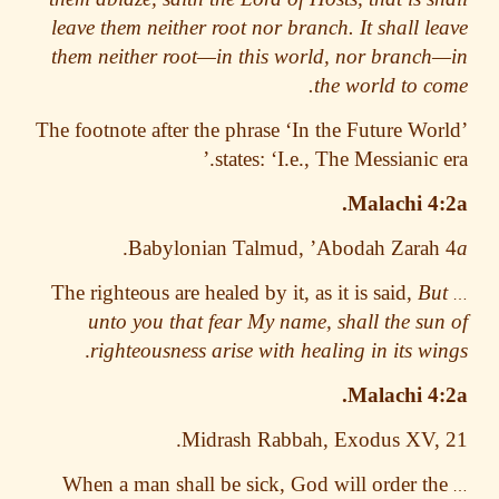
leave them neither root nor branch. It shall l
them neither root—in this world, nor branc
the world to c
The footnote after the phrase ‘In the Future Wo
states: ‘I.e., The Messianic e
Malachi 4
.
Babylonian Talmud, ’Abodah Zarah
The righteous are healed by it, as it is said,
Bu
unto you that fear My name, shall the su
.
righteousness arise with healing in its w
Malachi 4
Midrash Rabbah, Exodus XV,
When a man shall be sick, God will order t