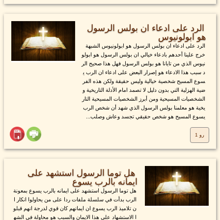
الرد على ادعاء ان بولس الرسول
هو ابولونيوس
الرد على ادعاء ان بولس الرسول هو ابولونيوس الشبهة
خرج علينا أحدهم بادعاء خيالي ان بولس الرسول هو ابولو
نيوس الذي من تايانا هو بولس الرسول فهل هذا صحيح الر
د سبب هذا الادعاء هو إصرار البعض على ادعاء ان الرب ي
سوع المسيح شخصية خيالية وليس حقيقة ولكن هذه الفر
ضية الهزلية التي بدون دليل لا تصمد امام الأدلة التاريخية و
الشخصيات المسيحية ومن أبرز الشخصيات المسيحية التار
يخية هو معلمنا بولس الرسول الذي شهد أن شخص الرب
يسوع المسيح هو شخص حقيقي تجسد وعاش وصلب...
رو 1
هل توما الرسول استشهد على
ايمانه بالرب يسوع
هل توما الرسول استشهد على ايمانه بالرب يسوع بمعونة
الرب بدأت في سلسلة ملفات ردا على من يحاولوا انكار ا
ن تلاميذ الرب يسوع ان ايمانهم كان قوي لدرجة انهم قبلو
ا الاستشهاد على هذا الايمان والسبب هو محاولة في الشه