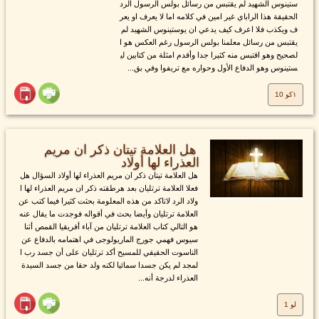
ستينوس الشهيد لم يقتبس من رسائل بولس الرسول الرد
الحقيقة هذا الراباي غير امين في كلامه اما لا يعرف او يعر
ف ويكذب فلا اعرف كيف يدعي ان يوستينوس الشهيد لم
يقتبس من رسائل معلمنا بولس الرسول رغم العكس هو ا
لصحيح وهو اقتبس منه كثيرا جدا وأقدم امثلة من كتابين لي
ستينوس وهو الدفاع الأول وحواره مع تريفوا وفي بق...
١كو 10
هل العلامة تيتان ذكر ان مريم
العذراء لها أولاد
هل العلامة تيتان ذكر ان مريم العذراء لها أولاد السؤال هل
فعلا العلامة ترتليان بعد هرطقته ذكر ان مريم العذراء لها ا
ولاد الرد لاتاكد من هذه المعلومة بحثت كثيرا فيما كتب عن
العلامة ترتليان وأيضا بحث في أقواله فوجدت ما يقال عنه
هو التالي كتاب العلامة ترتليان من آباء أفريقيا القمص أثنا
سيوس فهمي جورج الماريولوجى في اهتمامه بالدفاع عن
الناسوت الحقيقي للمسيح أكد ترتليان على أن جسد رب ا
لمجد لم يكن جسدا سمائيا لكنه ولد حقا من جسد السيدة
العذراء لدرجة أنه...
لو 1