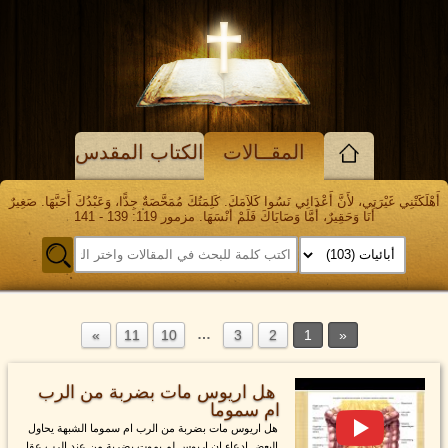
المقــالات
الكتاب المقدس
أَهْلَكَتْنِي غَيْرَتِي، لأَنَّ أَعْدَائِي نَسُوا كَلاَمَكَ. كَلِمَتُكَ مُمَحَّصَةٌ جِدًّا، وَعَبْدُكَ أَحَبَّهَا. صَغِيرٌ
أَنَا وَحَقِيرٌ، أَمَّا وَصَايَاكَ فَلَمْ أَنْسَهَا. مزمور 119: 139 - 141
…
11
10
3
2
1
هل اريوس مات بضربة من الرب
ام سموما
هل اريوس مات بضربة من الرب ام سموما الشبهة يحاول
البعض ادعاء ان اريوس لم يموت بضربة من عند الرب عقا