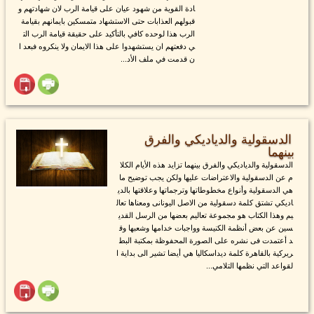
ادة القوية من شهود عيان على قيامة الرب لان شهادتهم و
قبولهم العذابات حتى الاستشهاد متمسكين بايمانهم بقيامة
الرب هذا لوحده كافي بالتأكيد على حقيقة قيامة الرب الت
ي دفعتهم ان يستشهدوا على هذا الايمان ولا ينكروه فبعد ا
ن قدمت في ملف الأد...
الدسقولية والدياديكي والفرق
بينهما
الدسقولية والدياديكي والفرق بينهما تزايد هذه الأيام الكلا
م عن الدسقولية والاعتراضات عليها ولكن يجب توضيح ما
هي الدسقولية وأنواع مخطوطاتها وترجماتها وعلاقتها بالدي
اديكي تشتق كلمة دسقولية من الاصل اليونانى ومعناها تعال
يم وهذا الكتاب هو مجموعة تعاليم بعضها من الرسل القدي
سين عن بعض أنظمة الكنيسة وواجبات خدامها وشعبها وق
د أعتمدت فى نشره على الصورة المحفوظة بمكتبة البط
ريركية بالقاهرة كلمة ديداسكاليا هي أيضا تشير الى بداية ا
لقواعد التي نظمها التلامي...