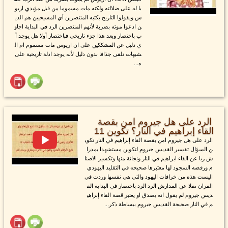
با له على ضلالته ولكنه مات مسموما من قبل مؤيدي اريو
س ويقولوا التاريخ يكتبه المنتصرين أي المسيحيين هم الذي
ن ادعوا موته بضربة لأنهم المنتصرين الرد في البداية اجاو
ب باختصار وبعد هذا جزء تاريخي فباختصار أولا هل يوجد أ
ي دليل عن المشككين على ان اريوس مات مسموم ام ال
شبهات تلقى جذافا بدون دليل لأنه يوجد ادلة تاريخية على
ه...
الرد على هل جيروم امن بقصة
القاء إبراهيم في النار؟ تكوين 11
الرد على هل جيروم امن بقصة القاء إبراهيم في النار تكوي
ن السؤال تفسير القديس جيروم لتكوين مستشهدا بمدرا
ش ربا عن القاء ابراهيم في النار ونجاتة منها وتكسير الاصنا
م ورفضه السجود لها معتبرها صحيحه في التقليد اليهودي
اليست هذه من خرافات اليهود والتي هي نفسها وردت في
القران نقلا عن المدارش الرد الرد باختصار في البداية الق
ديس جيروم لم يقول انه يصدق او يعتبر قصة القاء إبراهي
م في النار صحيحة القديس جيروم ببساطة ذكر...