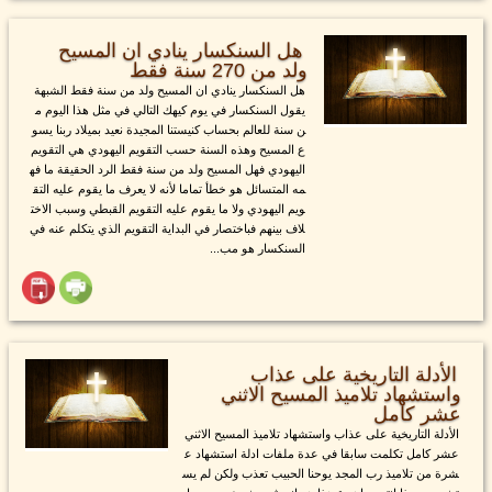
هل السنكسار ينادي ان المسيح
ولد من 270 سنة فقط
هل السنكسار ينادي ان المسيح ولد من سنة فقط الشبهة
يقول السنكسار في يوم كيهك التالي في مثل هذا اليوم م
ن سنة للعالم بحساب كنيستنا المجيدة نعيد بميلاد ربنا يسو
ع المسيح وهذه السنة حسب التقويم اليهودي هي التقويم
اليهودي فهل المسيح ولد من سنة فقط الرد الحقيقة ما فه
مه المتسائل هو خطأ تماما لأنه لا يعرف ما يقوم عليه التق
ويم اليهودي ولا ما يقوم عليه التقويم القبطي وسبب الاخت
لاف بينهم فباختصار في البداية التقويم الذي يتكلم عنه في
السنكسار هو مب...
الأدلة التاريخية على عذاب
واستشهاد تلاميذ المسيح الاثني
عشر كامل
الأدلة التاريخية على عذاب واستشهاد تلاميذ المسيح الاثني
عشر كامل تكلمت سابقا في عدة ملفات ادلة استشهاد ع
شرة من تلاميذ رب المجد يوحنا الحبيب تعذب ولكن لم يس