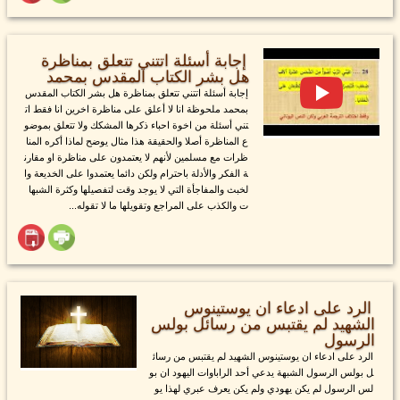
إجابة أسئلة اتتني تتعلق بمناظرة
هل بشر الكتاب المقدس بمحمد
إجابة أسئلة اتتني تتعلق بمناظرة هل بشر الكتاب المقدس
بمحمد ملحوظة انا لا أعلق على مناظرة اخرين انا فقط ات
تني أسئلة من اخوة احباء ذكرها المشكك ولا تتعلق بموضو
ع المناظرة أصلا والحقيقة هذا مثال يوضح لماذا أكره المنا
ظرات مع مسلمين لأنهم لا يعتمدون على مناظرة او مقارن
ة الفكر والأدلة باحترام ولكن دائما يعتمدوا على الخديعة وا
لخبث والمفاجأة التي لا يوجد وقت لتفصيلها وكثرة الشبها
ت والكذب على المراجع وتقويلها ما لا تقوله...
الرد على ادعاء ان يوستينوس
الشهيد لم يقتبس من رسائل بولس
الرسول
الرد على ادعاء ان يوستينوس الشهيد لم يقتبس من رسائ
ل بولس الرسول الشبهة يدعي أحد الراباوات اليهود ان بو
لس الرسول لم يكن يهودي ولم يكن يعرف عبري لهذا يو