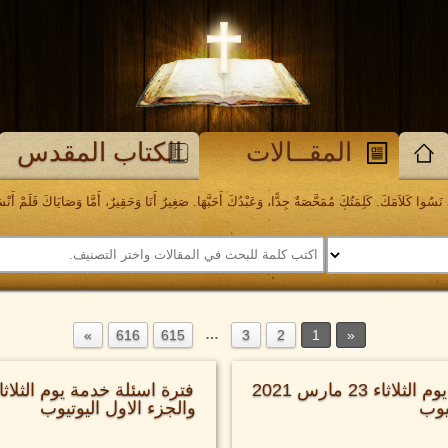
المقــالات
الكتاب المقدس
َسُوا كَلاَمَكَ. كَلِمَتُكَ مُمَحَّصَةٌ جِدًّا، وَعَبْدُكَ أَحَبَّهَا. صَغِيرٌ أَنَا وَحَقِيرٌ، أَمَّا وَصَايَاكَ فَلَمْ أَنْسَهَا. مز
…
616
615
3
2
1
فترة اسئلة خدمة يوم الثلاثاء 23 مارس 2021
تيوب
والجزء الاول اليوتيوب