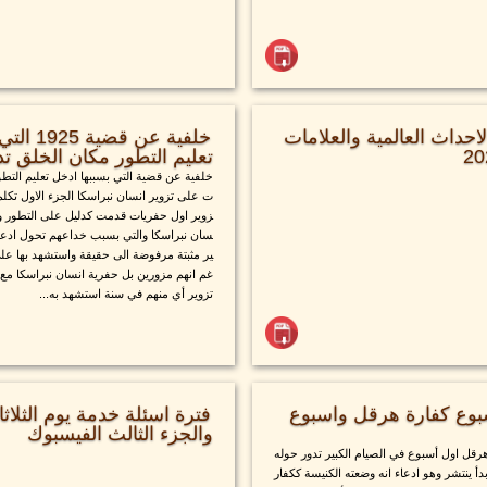
حداث العالمية والعلامات
خلفية عن ق
تعليم التطور مكان الخلق تدر
خلفية عن قضية التي بسببها ادخل تعليم التطو
ت على تزوير انسان نبراسكا الجزء الاول تكل
زوير اول حفريات قدمت كدليل على التطور وهم
سان نبراسكا والتي بسبب خداعهم تحول ادعا
ير مثبتة مرفوضة الى حقيقة واستشهد بها عل
غم انهم مزورين بل حفرية انسان نبراسكا مع ا
تزوير أي منهم في سنة استشهد به...
سبوع كفارة هرقل واسبوع
والجزء الثالث الفيسبوك
رقل اول أسبوع في الصيام الكبير تدور حوله
 ينتشر وهو ادعاء انه وضعته الكنيسة ككفار