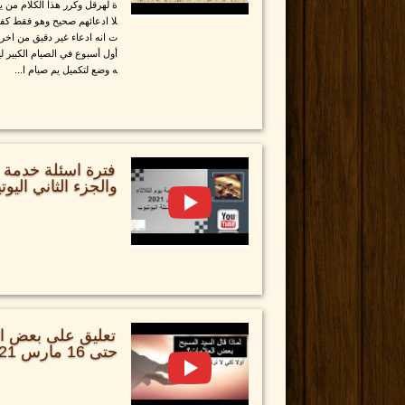
ة لهرقل وكرر هذا الكلام من يع
لا ادعائهم صحيح وهو فقط كفار
ت انه ادعاء غير دقيق من اخر
أول أسبوع في الصيام الكبير ل
ه وضع لتكميل يم صيام ا...
والجزء الثاني اليو
تعليق على بعض الا
حتى 16 مارس 2021