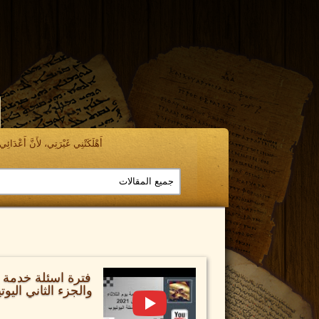
أَهْلَكَتْنِي غَيْرَتِي، لأَنَّ أَعْدَائِي ن
والجزء الثاني اليو