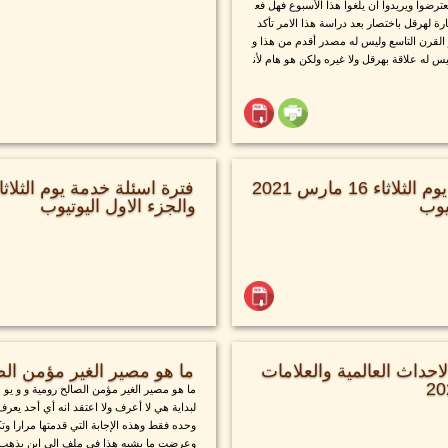
ترضوا ويريدوا ان يلغوا هذا الأسبوع فهل فع
ة لهرقل باختصار بعد دراسة هذا الامر تأكد
 القرن التاسع وليس له مصدر أقدم من هذا و
يس له علاقة بهرقل ولا غيره ولكن هو هام لأن
فترة اسئلة خدمة يوم الثلاثاء 16 مارس 2021
تيوب
والجزء الاول اليوتيوب
حداث العالمية والعلامات
ما هو مصير الغير مؤمن الص
ما هو مصير الغير مؤمن الصالح رومية و و يو م
لبداية هي لا أعرف ولا اعتقد انه أي أحد يعرف
وحده فقط وهذه الإجابة التي قدمتها مرارا وتكر
وعرضت ما يشبه هذا في ملف الى اين يذهب ال