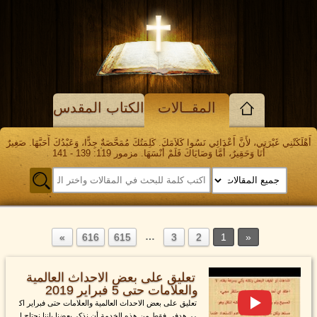
المقــالات
الكتاب المقدس
أَهْلَكَتْنِي غَيْرَتِي، لأَنَّ أَعْدَائِي نَسُوا كَلاَمَكَ. كَلِمَتُكَ مُمَحَّصَةٌ جِدًّا، وَعَبْدُكَ أَحَبَّهَا. صَغِيرٌ
أَنَا وَحَقِيرٌ، أَمَّا وَصَايَاكَ فَلَمْ أَنْسَهَا. مزمور 119: 139 - 141
…
616
615
3
2
1
تعليق على بعض الاحداث العالمية
والعلامات حتى 5 فبراير 2019
تعليق على بعض الاحداث العالمية والعلامات حتى فبراير اك
رر هدفي فقط من هذه الخدمة أن نذكر بعضنا باننا نحتاج ا