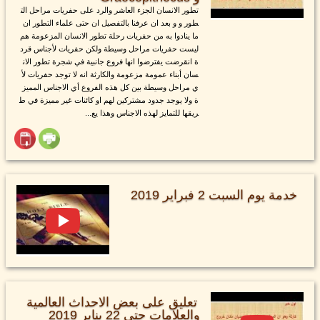
تطور الانسان الجزء العاشر والرد على حفريات مراحل الت
طور و و بعد ان عرفنا بالتفصيل ان حتى علماء التطور ان
ما ينادوا به من حفريات رحلة تطور الانسان المزعومة هم
ليست حفريات مراحل وسيطة ولكن حفريات لأجناس قرد
ة انقرضت يفترضوا انها فروع جانبية في شجرة تطور الان
سان أبناء عمومة مزعومة والكارثة انه لا توجد حفريات لأ
ي مراحل وسيطة بين كل هذه الفروع أي الاجناس المميز
ة ولا يوجد جدود مشتركين لهم او كائنات غير مميزة في ط
ريقها للتمايز لهذه الاجناس وهذا يع...
خدمة يوم السبت 2 فبراير 2019
تعليق على بعض الاحداث العالمية
والعلامات حتى 22 يناير 2019