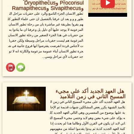
Proconsul وDryopithecus
وSivapithecus وRamapithecus
تطور الانسان الجزء التاسع والرد على حفريات مراحل الت
طور و و و بعد ان عرفنا بالتفصيل ان حتى علماء التطور كل
هم يقروا بطريقة غير مباشرة بان من رحلة تطور الانسان
المزعومة لا يوجد عليها أي دليل بل وعرفنا ان ما ينادوا به
من حفريات في هذا الجزء الصغير من رحلة تطور الانسان
المزعومة هم ليست حفريات مراحل وسيطة ولكن حفريا
ت لأجناس قردة انقرضت يفترضوا انها فروع جانبية في ش
جرة تطور الانسان أبناء عمومة مزعومة والكارثة انه لا تو
جد حفريات لأي مراحل وسي...
هل العهد الجديد أكد على مجيء
المسيح الثاني في زمن التلاميذ
هل العهد الجديد أكد على مجيء المسيح الثاني في زمن ال
تلاميذ الشبهة يكرر بعض المشككين شبهات قديمة تم الإجا
بة عليها بوضوح من المفسرين وهي التالي العهد الجديد كل
ه يؤكد على شيء معين وهو لابد وحتمي مجيء المسيح الث
اني لابد ان يكون في القرن الأول وطالما هذا لم يحدث إذا
كتبة العهد الجديد كذبة ثم يبدؤا يقدموا امثلة من مفهومهم
الخطأ وللأسف اعتمدوا في اغلب الاعداد ان لم يكن كلهم