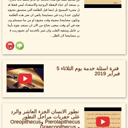
ن نستعد أي حياة اليقظة الروحية والاستعداد ليس فقط قب
ل مجيء المسيح بل ايضا قبل الظلمة التي ستسبق مجيؤه
ليكون عندنا زيت في مصابيحنا يكفي ان نعبر هذه الظلمة
وتكون مصابيحنا مضيئة وقت مجيؤه او من منا سيسلم ودي
عته في أي وقت بمعنى نحتاج من الان ان نستعد بقوة بأيما
ن عامل وبتنقية القلب وان نثمر بالخدمة أي نجمع زيت ف
ي مصابيحنا لان الظل...
فترة اسئلة خدمة يوم الثلاثاء 5
فبراير 2019
تطور الانسان الجزء العاشر والرد
على حفريات مراحل التطور
Pierolapithecus وOreopithecus
و Graecopithecus