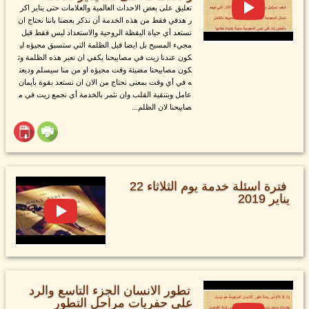
تعليق على بعض الاحداث العالمية والعلامات حتى يناير اكر
ر هدفي فقط من هذه الخدمة أن نذكر بعضنا باننا نحتاج ان
نستعد أي حياة اليقظة الروحية والاستعداد ليس فقط قبل
مجيء المسيح بل ايضا قبل الظلمة التي ستسبق مجيؤه لي
كون عندنا زيت في مصابيحنا يكفي ان نعبر هذه الظلمة وت
كون مصابيحنا مضيئة وقت مجيؤه او من منا سيسلم وديعت
ه في أي وقت بمعنى نحتاج من الان ان نستعد بقوة بأيمان
عامل وبتنقية القلب وان نثمر بالخدمة أي نجمع زيت في م
صابيحنا لان الظلم...
فترة اسئلة خدمة يوم الثلاثاء 22
يناير 2019
تطور الانسان الجزء التاسع والرد
على حفريات مراحل التطور