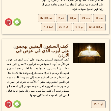
على الاقتطاع من سياق الاعداد بل اعتقد وبخاصة سفر ال
رؤيا انهم قدموا شبهة منقولة...
مت 10
مت 24
مر 13
١يو 2
عب 10: 37
رو 13: 11-12
يع 5: 9
١كو 7: 29
١بط 4: 7
كيف السبئيون اليمنيين يهجمون
على أيوب الذي في عوص في
الأردن
كيف السبئيون اليمنيين يهجمون على أيوب الذي في عوص
في الأردن أيوب الشبهة في سفر أيوب الاصحاح الأول فس
قط عليها السبئيون وأخذوها وضربوا الغلمان بحد السيف و
نجوت أنا وحدي لأخبرك سنضطر إلى وقفة هنا يلاحظ هنا أ
ن الشيطان سخر السبئيين نسبة إلى سبأ وسبأ كانت مدينة
في اليمن القديم وهذا يعني أن الأحداث تجري في اليمن ف
ي جنوب شبه الجزيرة العربية وبعد عودتي إلى المعجم الو
سيط وجدت أن كلمة سبأ تعني اسم رجل يجمع عامة قبائل
اليمن الرد الحقيقة المشككين فهموا...
أي 1: 15