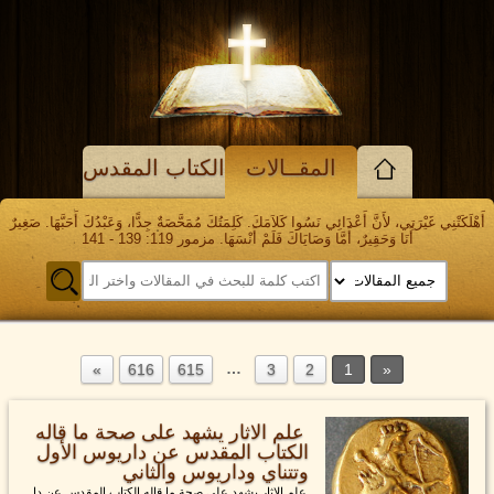
المقــالات
الكتاب المقدس
أَهْلَكَتْنِي غَيْرَتِي، لأَنَّ أَعْدَائِي نَسُوا كَلاَمَكَ. كَلِمَتُكَ مُمَحَّصَةٌ جِدًّا، وَعَبْدُكَ أَحَبَّهَا. صَغِيرٌ
أَنَا وَحَقِيرٌ، أَمَّا وَصَايَاكَ فَلَمْ أَنْسَهَا. مزمور 119: 139 - 141
…
616
615
3
2
1
علم الاثار يشهد على صحة ما قاله
الكتاب المقدس عن داريوس الأول
وتتناي وداريوس والثاني
علم الاثار يشهد على صحة ما قاله الكتاب المقدس عن دا