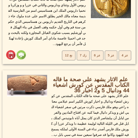
ريوس الأول وتتناي وداريوس والثاني في عزرا و و وزكريا و
نحميا داريوس الملك ابن هستاسبس اسم من الفارسية الق
ديمة معناه مالك الخير يطلق الاسم على عدة ملوك جاء ذ
كرهم في التاريخ القديم داريوس بن هستاسبس الذي حكم
من سنة قم وفي أول حكمه وقف العمل في بناء الهيكل ف
ي أورشليم بسبب شكوى القبائل المجاورة ولكنه بالبحث و
جد في اخميثا عاصمة ماداي أمر الملك كورش بإعادة لهيك
ل فأمر أن يرجع اليهود...
عز 4
عز 5
عز 6
زك 7
نح 12
علم الاثار يشهد على صحة ما قاله
الكتاب المقدس عن كورش اشعياء
44 ودانيال 5 و2 اخبار 36
علم الاثار يشهد على صحة ما قاله الكتاب المقدس عن كو
رش اشعياء ودانيال و اخبار كورش الكبير اسم عيلامي معنا
ه راعي وهو ملك فارسي ذكرت مرتين في سفر اشعياء الن
بي اش و ويذكر دانيال فيما كتبه عن افتتاح الماديين والفر
س لبابل أن بيلشاصر الذي كان يمثل أباه نابونيدس كملك ب
ابل قتل في الليلة التالية لوليمة عظيمة دا ويذكر عزرا أن ك
ورش ملك فارس أصدر نداء في السنة الأولى لملكه يسمح
فيه لليهود وكانوا قد صرفوا سبعين سنة في سبي بابل ب...