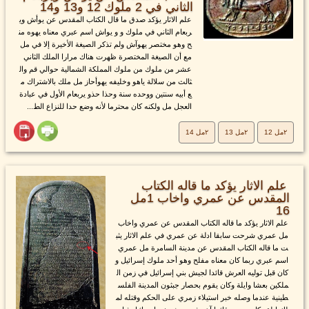
الثاني في 2 ملوك 12 و13 و14
علم الاثار يؤكد صدق ما قال الكتاب المقدس عن يوأش وي
ربعام الثاني في ملوك و و يواش اسم عبري معناه يهوه من
ح وهو مختصر يهوآش ولم تذكر الصيغة الأخيرة إلا في مل
مع أن الصيغة المختصرة ظهرت هناك مرارا الملك الثاني
عشر من ملوك من ملوك المملكة الشمالية حوالي قم وال
ثالث من سلالة ياهو وخليفه يهوأحاز مل ملك بالاشتراك م
ع أبيه سنتين ووحده سنة وحذا حذو يربعام الأول في عبادة
العجل مل ولكنه كان محترما لأنه وضع حدا للنزاع الط...
٢مل 12
٢مل 13
٢مل 14
علم الاثار يؤكد ما قاله الكتاب
المقدس عن عمري واخاب 1مل
16
علم الاثار يؤكد ما قاله الكتاب المقدس عن عمري واخاب
مل عمري شرحت سابقا ادلة عن عمري في علم الاثار يثب
ت ما قاله الكتاب المقدس عن مدينة السامرة مل عمري
اسم عبري ربما كان معناه مفلح وهو أحد ملوك إسرائيل و
كان قبل توليه العرش قائدا لجيش بني إسرائيل في زمن ال
ملكين بعشا وايلة وكان يقوم بحصار جبثون المدينة الفلس
طينية عندما وصله خبر استيلاء زمري على الحكم وقتله لم