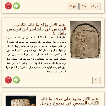
أش 44
دا 5
٢أخ 36
علم الاثار يؤكد ما قاله الكتاب
المقدس عن بيلشاصر ابن نبونيدس
دانيال 5
علم الاثار يؤكد ما قاله الكتاب المقدس عن بيلشاصر ابن نب
ونيدس دانيال بيلشاصر وقد تكلمت عنه سابقا في ملف ال
رد علي شبهة هل بيلشاصر هو ابن نبوخذنصر وهل كان اخ
ر ملوك بابل وباختصار كما يخبرنا قاموس الكتاب المقدس
اسم اكادي معناه ليحفظ بيل الملك وهو ابن نبونيدس آخر
ملوك الإمبراطورية الكلدانية وكان شريكه في الملك ويذك
ر سفر دانيال أنه كان ابنا لنبوخذ نصر ولكن يظهر من منط
وق العبارات الواردة في سفر دانيال أنه لم يكن ابنا مباشرا
لنبوخذ نصر ويرجح...
دا 5
علم الاثار يشهد على صحة ما قاله
الكتاب المقدس عن مردوخ ونرجل