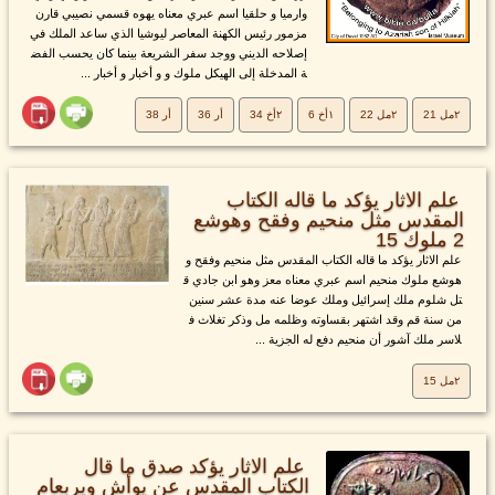
وارميا و حلقيا اسم عبري معناه يهوه قسمي نصيبي قارن
مزمور رئيس الكهنة المعاصر ليوشيا الذي ساعد الملك في
إصلاحه الديني ووجد سفر الشريعة بينما كان يحسب الفض
ة المدخلة إلى الهيكل ملوك و و أخبار و أخبار ...
٢مل 21
٢مل 22
١أخ 6
٢أخ 34
أر 36
أر 38
علم الاثار يؤكد ما قاله الكتاب
المقدس مثل منحيم وفقح وهوشع
2 ملوك 15
علم الاثار يؤكد ما قاله الكتاب المقدس مثل منحيم وفقح و
هوشع ملوك منحيم اسم عبري معناه معز وهو ابن جادي ق
تل شلوم ملك إسرائيل وملك عوضا عنه مدة عشر سنين
من سنة قم وقد اشتهر بقساوته وظلمه مل وذكر تغلاث ف
لاسر ملك آشور أن منحيم دفع له الجزية ...
٢مل 15
علم الاثار يؤكد صدق ما قال
الكتاب المقدس عن يوأش ويربعام