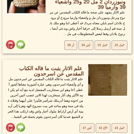
ونبوزردان 2 مل 20 و25 واشعياء
39 وارميا 39
علم الاثار يشهد على صحة ما قاله الكتاب المقدس عن مر
دوخ ونرجل ونبوزردان مل و واشعياء وارميا مرودخ أو برود
خ بلادان اسم بابلي معناه مردك قد أعطى ابنا وهو ملك باب
ل سنة قم أرسل رسلا إلى حزقيا أخبار واش ويدعى أيضا ب
ردوخ بلادان وفقا لبعض المخطوطات في مل ...
٢مل 20
٢مل 25
أش 39
أر 39
علم الاثار يثبت ما قاله الكتاب
المقدس عن اسرحدون
علم الاثار يثبت ما قاله الكتاب المقدس عن اسرحدون مل
و أي وأشعياء اسرحدون وهي عبارة آشورية معناها آشور أ
عطى أخا وهو ابن سنحاريب المفضل لديه مع أنه لم يكن ا
بنه الأكبر وقد أثار سنحاريب لهذا الابن غضب اثنين آخرين
من اخوته وهما أدرملك شرآصر فتآمرا على أبيهما وقتلاه غ
يلة في سنة وهو ساجد في بيت نسروخ الهه وهربا إلى أرم
ينية أي أرض أراراط ملوك أخبار واش وقد ارتكب هذا الجر
م الشنيع عندما كان آسرحدون يقوم بحملة في الشما...
٢مل 19
٢أخ 32
أش 37