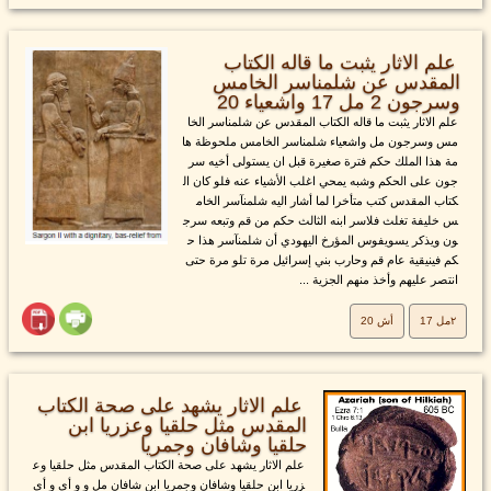
علم الاثار يثبت ما قاله الكتاب
المقدس عن شلمناسر الخامس
وسرجون 2 مل 17 واشعياء 20
علم الاثار يثبت ما قاله الكتاب المقدس عن شلمناسر الخا
مس وسرجون مل واشعياء شلمناسر الخامس ملحوظة ها
مة هذا الملك حكم فترة صغيرة قبل ان يستولى أخيه سر
جون على الحكم وشبه يمحي اغلب الأشياء عنه فلو كان ال
كتاب المقدس كتب متأخرا لما أشار اليه شلمنآسر الخام
س خليفة تغلث فلاسر ابنه الثالث حكم من قم وتبعه سرج
ون ويذكر يسويفوس المؤرخ اليهودي أن شلمنآسر هذا ح
كم فينيقية عام قم وحارب بني إسرائيل مرة تلو مرة حتى
انتصر عليهم وأخذ منهم الجزية ...
٢مل 17
أش 20
علم الاثار يشهد على صحة الكتاب
المقدس مثل حلقيا وعزريا ابن
حلقيا وشافان وجمريا
علم الاثار يشهد على صحة الكتاب المقدس مثل حلقيا وع
زريا ابن حلقيا وشافان وجمريا ابن شافان مل و و أي و أي