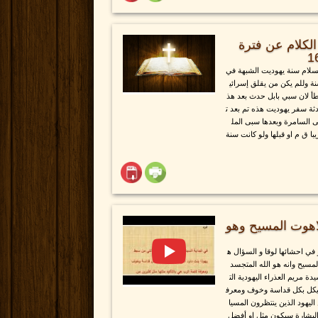
لكلام عن فترة
سلام سنة يهوديت الشبهة في
ة وللم يكن من يقلق إسرائي
خطأ لان سبي بابل حدث بعد هذ
دثة سفر يهوديت هذه تم بعد ت
 السامرة وبعدها سبى المل
ق م او قبلها ولو كانت سنة
لاهوت المسيح وهو
في احشائها لوقا و السؤال ه
مسيح وانه هو الله المتجسد
ة مريم العذراء اليهودية الت
هيكل بكل قداسة وخوف ومعرف
اليهود الذين ينتظرون المسيا
البشارة سيكون مثل او أفضل