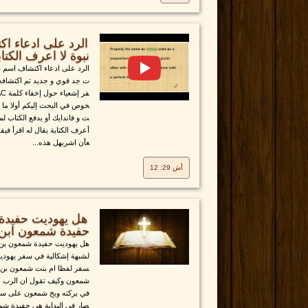
الرد على ادعاء ا
نبوة لا اعرف الكتابة إش
الرد على ادعاء اكتشاف اسم غار
ت جد قوي و جديد تم اكتشاف
خوص في البحث إليكم أولا ما
ث و فاندايك أو يدفع الكتاب لمن
أعرف الكتابة يقال له اقرأ فيقو
عأن اشربهل هذه...
أش 29: 12
هل يهوديت حفيدة 
حفيدة شمعون ابن يعقوب؟
هل يهوديت حفيدة شمعون بن ر
لشبهة إشكالية في سفر يهودي
سفر لفظا ام بنت شمعون بن ي
شمعون وكيف تقول ان الرب 
في بركته وبخ شمعون على سيف ا
صار في البداية هي حفيدة شمع