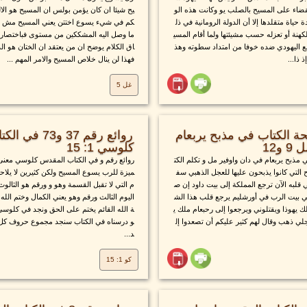
قضاء على المسيح بالصلب يو وكانت هذه الو
يح شيئا ان كان يؤمن بولس ان المسيح هو الاله
حياة متقلدها إلا أن الدولة الرومانية في ذل
كم في شيء يسوع اختتن يعني المسيح مش هي
نة أو تعزله حسب مشيئتها ولما أقام المسي
ما وصل اليه المشككين من مستوى فباختصار
مع اليهودي ضده خوفا من امتداد سطوته وهذ
اق الكلام يوضح ان من يعتقد ان الختان هو 
 ذا...
فهذا لن ينال خلاص المسيح والامر المهم ...
غل 5
حة الكتاب في مذبح يربعام
روائع رقم 37 و3
كلوسي 1: 15
 مذبح يربعام في دان واوفير مل و تكلم الكت
روائع رقم و في الكتاب المقدس كلوسي معنى ر
التي كانوا يذبحون عليها للعجل الذهبي سف
ميزة للرب يسوع المسيح ولكن كثيرين لا يلاح
 قلبه الآن ترجع المملكة إلى بيت داود إن ص
م التي لا تقبل القسمة وهو و ورقم هو الثالوث
في بيت الرب في أورشليم يرجع قلب هذا الش
اليوم الثالث ورقم وهو يعني الكمال وختم الله
 يهوذا ويقتلوني ويرجعوا إلى رحبعام ملك ي
ة الله القائم يختم على الحق ونجد في كلوسي
ي ذهب وقال لهم كثير عليكم أن تصعدوا إل
و درسناه في الكتاب سنجد مجموع حروف كل 
د...
كو 1: 15