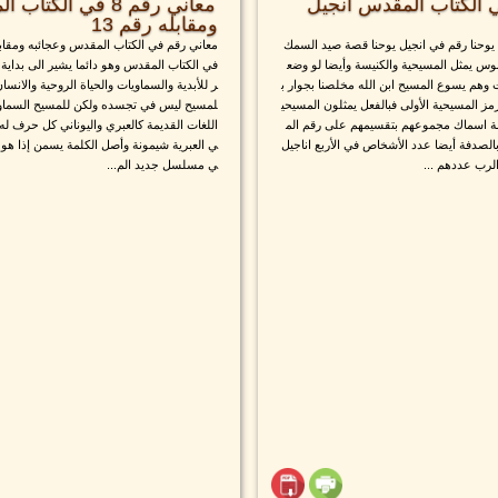
ع رقم 153 في الكتاب المقدس انجيل
معاني رقم 8 في الك
ومقابله رقم 13
يوحنا رقم في انجيل يوحنا قصة صيد السمك
معاني رقم في الكتاب المقدس وعجائبه ومقاب
 يمثل المسيحية والكنيسة وأيضا لو وضع
في الكتاب المقدس وهو دائما يشير الى بداية
م يسوع المسيح ابن الله مخلصنا بجوار ب
ر للأبدية والسماويات والحياة الروحية والانسا
 المسيحية الأولى فبالفعل يمثلون المسيحي
لمسيح ليس في تجسده ولكن للمسيح السماوي 
 اسماك مجموعهم بتقسيمهم على رقم الم
اللغات القديمة كالعبري واليوناني كل حرف له 
لصدفة أيضا عدد الأشخاص في الأربع اناجيل
ي العبرية شيمونة وأصل الكلمة يسمن إذا هو 
لرب عددهم ...
ي مسلسل جديد الم...