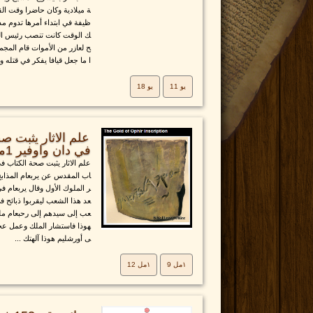
ة ميلادية وكان حاضرا وقت ال
ظيفة في ابتداء أمرها تدوم مدة 
ك الوقت كانت تنصب رئيس الكه
ح لعازر من الأموات قام المج
ا ما جعل قيافا يفكر في قتله وإذ
يو 11
يو 18
علم الاثار يثبت ص
في دان واوفير 1مل 9 و12
علم الاثار يثبت صحة الكتاب في
اب المقدس عن يربعام المذابح 
ر الملوك الأول وقال يربعام في
عد هذا الشعب ليقربوا ذبائح 
عب إلى سيدهم إلى رحبعام ملك
هوذا فاستشار الملك وعمل عجل
ى أورشليم هوذا آلهتك ...
١مل 9
١مل 12