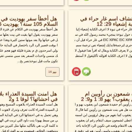
كتشاف اسم غار حراء في
هل أخطأ سفر يهوديت في ا
عياء 29: 12
السلام 105 سنة؟ يهوديت 16
 حراء في نبوة لا اعرف الكتابة إشعياء إثبا
هل أخطأ سفر يهوديت في الكلام عن فترة ال
ه حول نبوءة بمجيء محمد رسول الله في س
سفر يهوديت يقول انها بقيت في بيت بعلها سن
فر إشعياء حول إخفاء كلمة ΕΙϹ ΧΙΡΑϹ ΕΙϹ ΧΙΡΑϹ في غار حراء قبل أن ن
ل في حياتها ولا بعد موتها سنين كثيرة وهذا 
 جرى لترجمةفاندايك إشعياء نص ترجمة سمي
ا بوقت قصير الرد الرد باختصار في البداية حا
 لا يعرف الكتابة ويقال له اقرأ هذا فيقول لا
ولي اسرحدون ق م بفترة قليلة فهو هجم على
ل لا اعرف الكتابة اقولله تأكليقول لا أستطي
ك منسى واحداث السفر بعد سبي منسى تقريبا 
تكون ماتت قبل نبوخذنصر بخ...
يهو 16
شمعون بن رأوبين ام
هل امنت السيدة العذراء ب
 يهو 8: 1 و9: 2
في احشائها؟ لوقا 1 و2
أوبين ام حفيدة شمعون ابن يعقوب يهو و ا
هل امنت السيدة العذراء بلاهوت المسيح وهو 
ت هل هي بنت شمعون بن رأوبين كما قال ال
ل السيدة العذراء كانت تعرف وتدرك لاهوت ال
عقوب كما نفهم من وهل لرؤوبين ابن اسمه
وهي تحمل به في احشائها الرد في البداية السيد
اعطى لشمعون سيف انتقام رغم ان يعقوب
ي من سبط يهوذا بنت داود التي تربت في ال
لانتقام ولعنه في تكوين الرد الإجابة باخت
ة كلمة الرب هي بالتأكيد مثلها مثل كثيرين من 
ون ابن يعقوب واسم رأوبين هو غير دقيق ف
ويتوقعون الخلاص فمفهوم مريم العذراء قبل 