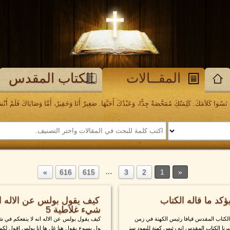
المقــالات
الكتاب المقدس
َسُوا كَلاَمَكَ. كَلِمَتُكَ مُمَحَّصَةٌ جِدًّا، وَعَبْدُكَ أَحَبَّهَا. صَغِيرٌ أَنَا وَحَقِيرٌ، أَمَّا وَصَايَاكَ فَلَمْ أَنْسَهَا. مز
…
616
615
3
2
1
ؤكد ما قاله الكتاب
كيف يقول بولس عن الاله ان
شيء غلاطية 5
 الكتاب المقدس قيافا رئيس الكهنة في زمن
كيف يقول بولس عن الاله انه لا ينفعكم في 
ا الكتاب المقدس انه رئيس كهنة لليهود سن
ول يسوع يقول هنا غل ها انا بولس اقول لكم ان