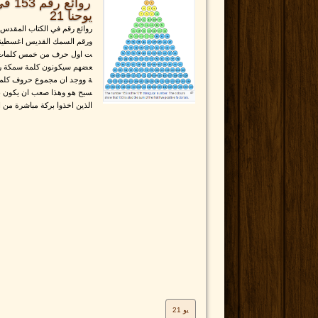
روائ
يوحنا 21
روائع رقم في الكتاب المقدس 
ورقم السمك القديس اغسطينوس
ت اول حرف من خمس كلمات وه
عضهم سيكونون كلمة سمكة رمز
ة ووجد ان مجموع حروف كلمة
سيح هو وهذا صعب ان يكون با
الذين اخذوا بركة مباشرة من ا
يو 21