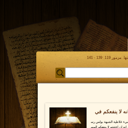
مور 119: 139 - 141
ه لا ينفعكم في
شيء غلاطية الشبهة بولس رس
ه ان اختتنتم لا ينفعكم المس