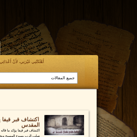
أَهْلَكَتْنِي غَيْرَتِي، لأَنَّ أَعْدَائِي ن
اكتشاف قبر قيفا ي
المقدس
اكتشاف قبر قيفا يؤكد ما قاله
صلب الرب يسوع المسيح ويخبرن