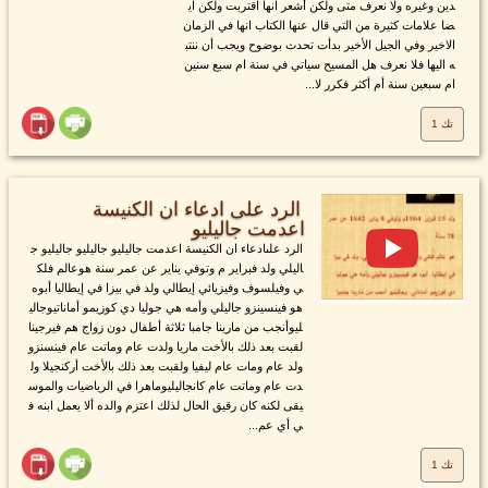
دين وغيره ولا نعرف متى ولكن أشعر انها اقتربت ولكن اي
ضا علامات كثيرة من التي قال عنها الكتاب انها في الزمان
الاخير وفي الجيل الأخير بدأت تحدث بوضوح ويجب أن ننتب
ه اليها فلا نعرف هل المسيح سياتي في سنة ام سبع سنين
ام سبعين سنة أم أكثر فكرر لا...
تك 1
الرد على ادعاء ان الكنيسة
اعدمت جاليليو
الرد علىادعاء ان الكنيسة اعدمت جاليليو جاليليو جاليليو ج
اليلي ولد فبراير م وتوفي يناير عن عمر سنة هوعالم فلك
ي وفيلسوف وفيزيائي إيطالي ولد في بيزا في إيطاليا أبوه
هو فينسينزو جاليلي وأمه هي جوليا دي كوزيمو أماناتيوجالي
ليوأنجب من مارينا جامبا ثلاثة أطفال دون زواج هم فيرجينا
لقبت بعد ذلك بالأخت ماريا ولدت عام وماتت عام فينسنزو
ولد عام ومات عام ليفيا ولقبت بعد ذلك بالأخت أركنجيلا ول
دت عام وماتت عام كانجاليليوماهرا في الرياضيات والموس
يقى لكنه كان رقيق الحال لذلك اعتزم والده ألا يعمل ابنه ف
ي أي عم...
تك 1