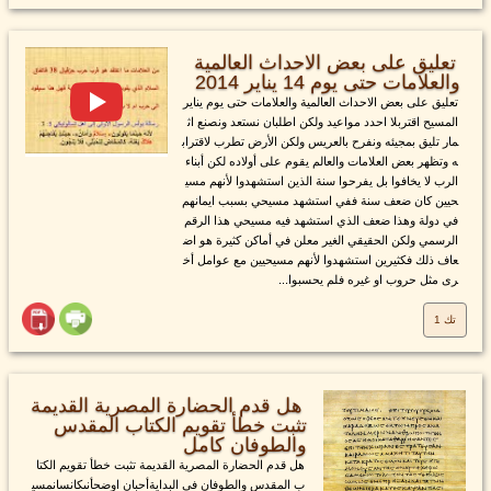
تعليق على بعض الاحداث العالمية
والعلامات حتى يوم 14 يناير 2014
تعليق على بعض الاحداث العالمية والعلامات حتى يوم يناير
المسيح اقتربلا احدد مواعيد ولكن اطلبان نستعد ونصنع اث
مار تليق بمجيئه ونفرح بالعريس ولكن الأرض تطرب لاقتراب
ه وتظهر بعض العلامات والعالم يقوم على أولاده لكن أبناء
الرب لا يخافوا بل يفرحوا سنة الذين استشهدوا لأنهم مسي
حيين كان ضعف سنة ففي استشهد مسيحي بسبب ايمانهم
في دولة وهذا ضعف الذي استشهد فيه مسيحي هذا الرقم
الرسمي ولكن الحقيقي الغير معلن في أماكن كثيرة هو اض
عاف ذلك فكثيرين استشهدوا لأنهم مسيحيين مع عوامل أخ
رى مثل حروب او غيره فلم يحسبوا...
تك 1
هل قدم الحضارة المصرية القديمة
تثبت خطأ تقويم الكتاب المقدس
والطوفان كامل
هل قدم الحضارة المصرية القديمة تثبت خطأ تقويم الكتا
ب المقدس والطوفان في البدايةأحبان اوضحأنىكانسانمسي