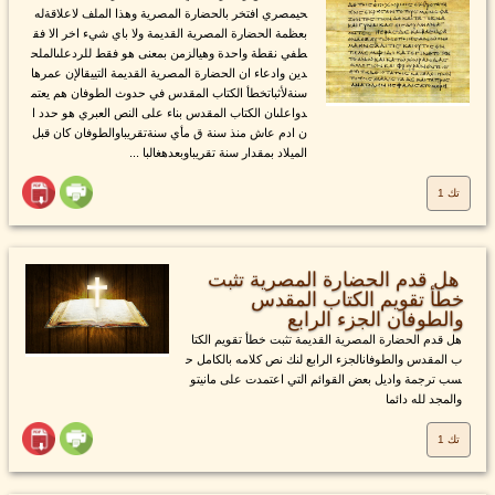
حيمصري افتخر بالحضارة المصرية وهذا الملف لاعلاقةله
بعظمة الحضارة المصرية القديمة ولا باي شيء اخر الا فق
طفي نقطة واحدة وهيالزمن بمعنى هو فقط للردعلىالملح
دين وادعاء ان الحضارة المصرية القديمة التييقالإن عمرها
سنةلأثباتخطأ الكتاب المقدس في حدوث الطوفان هم يعتم
دواعلىان الكتاب المقدس بناء على النص العبري هو حدد ا
ن ادم عاش منذ سنة ق مأي سنةتقريباوالطوفان كان قبل
الميلاد بمقدار سنة تقريباوبعدهغالبا ...
تك 1
هل قدم الحضارة المصرية تثبت
خطأ تقويم الكتاب المقدس
والطوفان الجزء الرابع
هل قدم الحضارة المصرية القديمة تثبت خطأ تقويم الكتا
ب المقدس والطوفانالجزء الرابع لنك نص كلامه بالكامل ح
سب ترجمة واديل بعض القوائم التي اعتمدت على مانيتو
والمجد لله دائما
تك 1