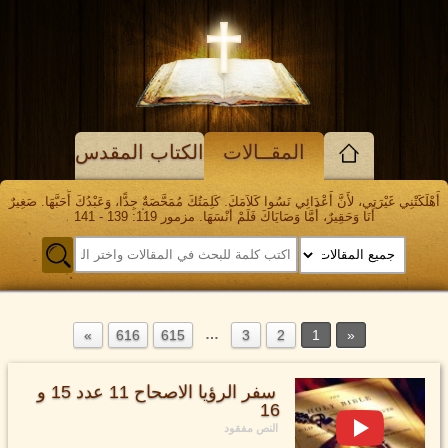
المقــالات
الكتاب المقدس
أَهْلَكَتْنِي غَيْرَتِي، لأَنَّ أَعْدَائِي نَسُوا كَلاَمَكَ. كَلِمَتُكَ مُمَحَّصَةٌ جِدًّا، وَعَبْدُكَ أَحَبَّهَا. صَغِيرٌ
أَنَا وَحَقِيرٌ، أَمَّا وَصَايَاكَ فَلَمْ أَنْسَهَا. مزمور 119: 139 - 141
…
616
615
3
2
1
سفر الرؤيا الاصحاح 11 عدد 15 و
16
النص مفقود