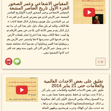
المقياس الاشعاعي وعمر الصخور
الجزء الأول تاريخ العناصر المشعة
المقياس الاشعاعي وعمر الصخور الجزء الأولتاريخ العناصر
المشعة عمر الارض الذي هو مفترض قديم الذي اقترحه ك
ثير من الملحدين مثل هوتون وتشارلز لايال فقط لاثبات خ
طا الكتاب ولكنه لم يكن هناك دليل على هذا الي ان بدا تش
ارلز لايال يقدم بعض الأدلة التي تلاعب في بعض الأرقام في
ها ليثبت خطا الكتاب وبعد هذا اخترع اعمار طبقات الأرض
وادعى قدمها التي سندرسها لاحقا واستمر عمر الأرض يتغي
ر ويطيلوا هذا العمر ويحاولوا ان يقدموا ادلة مختلفة ضعيف
ة حتى وصل عمر الأرض الان الي بليون سنة وهو عند اقتر
احه كانوا اكتشفوا مقي...
تك 1
تعليق على بعض الاحداث العالمية
والعلامات حتى 21 يناير 2014
تعليق على بعض الاحداث العالمية والعلامات حتى يناير اكر
ر اننا لا نحدد مواعيد بل فقط نشجع بعضنا بعضا بقرب مج
يء المسيح رسالة بولس الرسول الأولى إلى أهل تسالونيك
ي لذلك عزوابعضكمبعضابهذا الكلام يوجد نبوات لم نراها ب
عد حدثت مثل ابن الهلاك وحرب هرمجدون وظهور الشاه