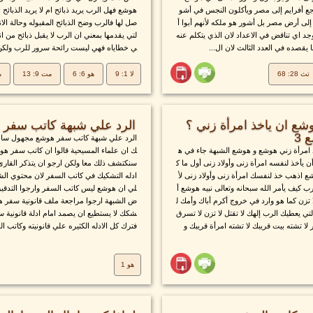
 أفرايم إلى مصر ويأكلون النجس في أشو
هوشع فهل الرب يريد ذبائح ام لا يريد الذبائح ا
إلى أرض مصر بل أشور هو ملكه لأنهم أبوا أ
صل لها فالرب وضح الذبائح المقبوله وحالة الان
وجد اي تناقض في الاعداد لان الذي يتكلم عنه
لتي يقدمها بمعني ان الرب لا يقبل ذبائح من
 يقصده في العدد الثالث لان ال...
ي خطاياه فهي ليست رائحة سرور للرب ولكن ا
تث 28: 68
لا 1: 9
هو 6: 6
مت 9: 13
مت
شع ان ياخذ امرأة زني ؟
الرد علي شبهة كاتب سفر
الرد علي شبهة كاتب سفر هوشع مجهول ساع
 امرأة زني هوشع و هوشع الشبهة جاء في ه
ك ان علماء المسيحية قالوا ان كاتب سفر هو
ن يأخذ لنفسه امرأة زنى وأولاد زنى أول ما ك
سنكتشف ذلك معا ولكن ارجو ان يتذكر القار
 اذهب خذ لنفسك امرأة زنى وأولاد زنى لأ
ادله التشكيك في كاتب السفر لان محتوي الش
ب كيف يأمر الله سبحانه وتعالى نبيه هوشع أ
لي ان هوشع ليس كاتب السفر وارجوا التدقي
ا تزن كما هو وارد في خروج أكرم أباك وأمك ل
ض الشبهة ارجوا مراجعة ملف قانونية سفر ه
ي يعطيك الرب إلهك لا تقتل لا تزن لا تسرق
شكك لا يستطيع ان يصمد امام ادلة قانونية سف
لا تشته بيت قريبك لا تشته امرأة قريبك و
فترك كل الادله الكثيره علي قانونيته وكاتب ا
هو 1