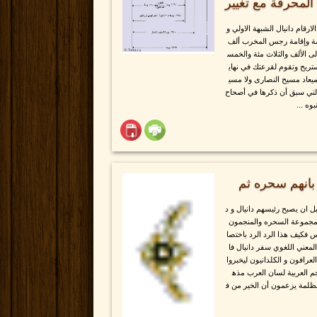
ة المحرقة مع تغيير
الارقام دانيال الشبهة الاولي و
ئمة وإقامة رجس المخرب ألف
ى الألف والثلاث مئة والخمس
تستريح وتقوم لقرعتك في نهاي
ميعاد مسيح النصارى ولا مسي
ما التي سبق أن ذكرها في أصحاح
بوه ...
انهم سحره ثم
 ان يصبح رئيسهم دانيال و د
مجموعة السحره والمنجمون
س فكيف هذا الرد الرد باختصا
عني اللغوي سفر دانيال فا
رافون و الكلدانيون ليخبروا
اجم العربية لسان العرب مذه
لظلمة يزعمون أن الخير من ف