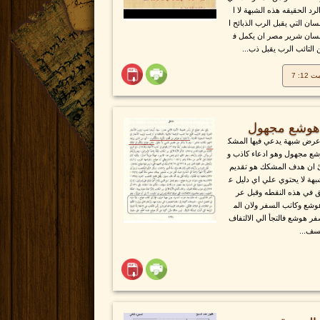
لرد الحقيقه هذه الشبهة لا ا
سان التي يقبل الرب الذبائح ا
 انسان شرير مصر ان يكمل ف
لتائب الرب يقبل ذب...
 12: 7
 هوشع مجهول
رض شبهة يدعي فيها المشك
شع مجهول وهو ادعاء كاذب و
ئ ان هدف المشكك هو تقديم
بهة لا يحتوي علي اي دليل ع
ق في هذه النقطه وقبل عر
وشع وكاتب السفر ولان الم
ر هوشع فالتجأ الي الالتفاف
لسف...