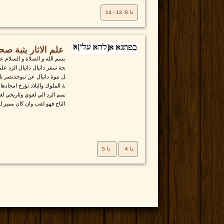
دا 8: 13 - 14
علم الاثار يثبة صح
بسم الله و الصلاة و السلام عل
حة سفر دانيال دانيال الرد عل
ل نبوة دانيال عن نبوخذنصر بان
ة الملوك والبلاد تؤرخ امجادها و
سم الرد الي لغوي وتاريخي لغ
التاج فهو لقب وان كان مميز 
دا 4
دا 5