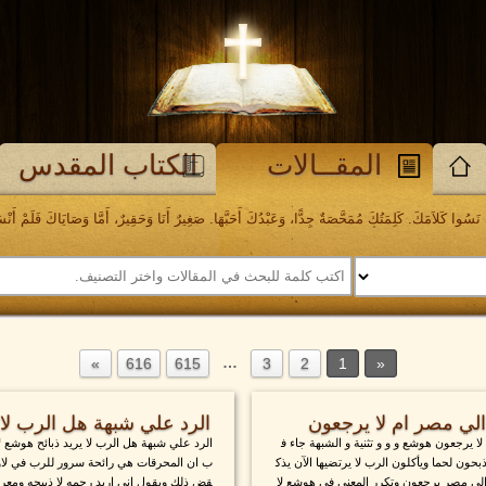
المقــالات
الكتاب المقدس
َسُوا كَلاَمَكَ. كَلِمَتُكَ مُمَحَّصَةٌ جِدًّا، وَعَبْدُكَ أَحَبَّهَا. صَغِيرٌ أَنَا وَحَقِيرٌ، أَمَّا وَصَايَاكَ فَلَمْ أَنْسَهَا. مز
…
616
615
3
2
1
لي مصر ام لا يرجعون
الرد علي شبهة هل الرب لا ي
 يرجعون هوشع و و و تثنية و الشبهة جاء ف
الرد علي شبهة هل الرب لا يريد ذبائح هوشع لا
حون لحما ويأكلون الرب لا يرتضيها الآن يذك
ب ان المحرقات هي رائحة سرور للرب في لاوي
إلى مصر يرجعون وتكرر المعنى في هوشع لا
قض ذلك ويقول اني اريد رحمه لا ذبيحه ومعرف