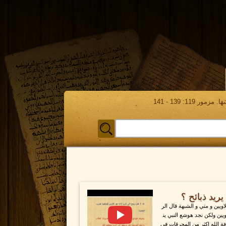
مور 119: 139 - 141
ريد ذبائح ؟
ويين و متي و الشبهة قال الر
ين ولكن نجد هوشع النبي ين
ة الله اكثر من المحرقات في