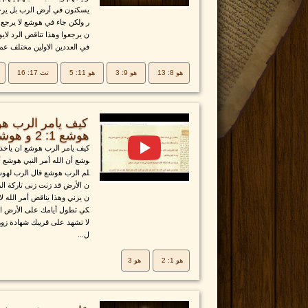
يسكنون في أرض الرب بل يرجع
ر ولكن جاء في هوشع لا يرجع 
ن يرجعوا وهذا تناقض الرد لاي
في العددين الاولين مختلف عما
هو 8: 13
هو 9: 3
هو 11: 5
تث 17: 16
كيف يامر الرب هو
هوشع 1: 2 و هوشع 3
كيف يامر الرب هوشع ان ياخذ
وشع أن الله أمر النبي هوشع أ
لم الرب هوشع قال الرب لهوشع
ن الأرض قد زنت زنى تاركة الر
ن يزني وهذا يناقض أمر الله ل
كي تطول أيامك على الأرض الت
لا تشهد على قريبك شهادة زور 
ل...
هو 1: 2
هو 3