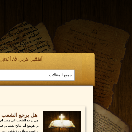
أَهْلَكَتْنِي غَيْرَتِي، لأَنَّ أَعْدَائِي ن
هل يرجع الشعب ا
هل يرجع الشعب الي مصر ام لا
ي هوشع أما ذبائح تقدماتي فيذب
ر إثمهم ويعاقب خطيتهم إنهم 