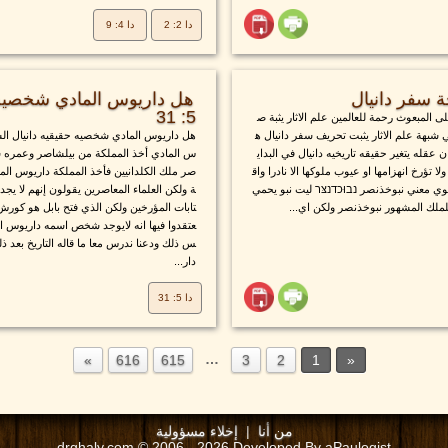
دا 2: 2
دا 4: 9
ة سفر دانيال
هل داريوس المادي شخصيه ح
5: 31
ى المبعوث رحمة للعالمين علم الاثار يثبة ص
ي شبهة علم الاثار يثبت تحريف سفر دانيال ه
هل داريوس المادي شخصيه حقيقيه دانيال الشب
 عقله يتغير حقيقه تاريخيه دانيال في البداي
س المادي أخذ المملكة من بيلشاصر وعمره سن
لا تؤرخ انهزامها او عيوب ملوكها الا نادرا واق
صر ملك الكلدانيين فأخذ المملكة داريوس الما
وي معني نبوخذنصر נבוּכדנצּר ليت نبو يحمي
ة ولكن العلماء المعاصرين يقولون إنهم لا يجد
للملك المشهور نبوخذنصر ولكن اي...
تابات المؤرخين ولكن الذي فتح بابل هو كورش 
عتقدوا فيها انه لايوجد شخص اسمه داريوس ال
س ذلك ودعنا ندرس معا ما قاله التاريخ بعد ذ
دار...
دا 5: 31
…
616
615
3
2
1
من أنا
|
إخلاء مسؤولية
drghaly.com © 2006 - 2026 Developed By aPaulogist