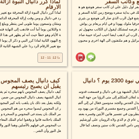
 وكاتب السفر
لماذا كرر دانيال النبوة ازال
الارقام
فر اول دليل علي ان كاتب سفر هوشع هو ه
ذلك في بداية سفره ووضح زمن كتابة السفر و
لماذا كرر دانيال النبوة ازالة المحرقة مع تغيير 
هوشع قول الرب الذي صار الى هوشع بن بئيري
رد في دانيال و ومن وقت إزالة المحرقة الدا
 حزقيا ملوك يهوذا و في ايام يربعام بن يواش
ومئتان وتسعون يوما طوبى لمن ينتظر ويبلغ إل
رك فرصه لمشكك ليقول ان الكاتب مجهول ثم
ة والثلاثين يوما أما أنت فاذهب إلى النهاية ف
ل الرب لي اذهب ايضا احبب امراة حبيبة صاح
ة الأيام وهو خطأ حيث أنه لم يظهر في هذا ال
رائيل و هم ملتفتون الى الهة اخرى و محبون
ح اليهود الثانية لماذا كرر النبي و ذكر ال يو
مع تغيير الارقام الرد ردا علي الشبهة الثانية الن
دا 12: 11 - 12
هل اخطأ دانيال في نبوة 2300 يوم ؟ دانيال
كيف دانيال يصف المجوس ب
يقبل ان يصبح رئيسهم
دانيال الشبهة ورد في دانيال و فسمعت قدوس
كيف دانيال يصف المجوس بانهم سحره ثم يقبل
 لفلان المتكلم إلى متى الرؤيا من جهة المح
انيال الشبهة يصف دانيال المجوس من ضمن 
بذل القدس والجند مدوسين فقال لي إلى ألفي
ولكنه يقبل بعد ذلك بان يلقب بانه كبير المجو
رأ القدس وجميع مفسري التوراة من يهود وم
ر ان المجوس ليسوا سحره من هم المجوس الم
بون في تفسير هاتين الآيتين وفسره بعض
مر الملك بان يستدعى المجوس و السحرة و الع
 عام ق م الذي ولاه الرومان على أورشليم
الملك باحلامه فاتوا و وقفوا امام الملك المع
وس داس القدس ثلاث سنين ونصف كما قال
ب المجوس في قولهم بالأصلين وهما النور وا
عل النور وأن الشر...