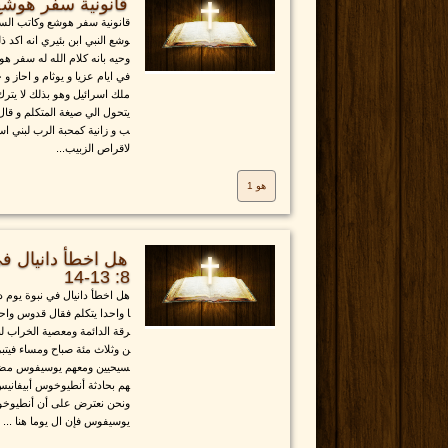
قانونية سفر هوشع
قانونية سفر هوشع وكاتب الس
وشع النبي ابن بئيري انه اكد 
وحيه بانه كلام الله له سفر 
في ايام عزيا و يوثام و احاز و
ملك اسرائيل وهو بذلك لا يت
يتحول الي صيغة المتكلم و قا
ب و زانية كمحبة الرب لبني اس
لاقراص الزبيب...
هو 1
8: 13-14
هل اخطأ دانيال في نبوة يوم 
ا واحدا يتكلم فقال قدوس واحد
رقة الدائمة ومعصية الخراب ل
ن وثلاث مئة صباح ومساء فيتب
سيحيين ومعهم يوسيفوس مضطر
هم بحادثة أنطيوخوس أبيفانيس
ونحن نعترض على أن أنطيوخ
يوسيفوس فإن ال يوما هنا ...