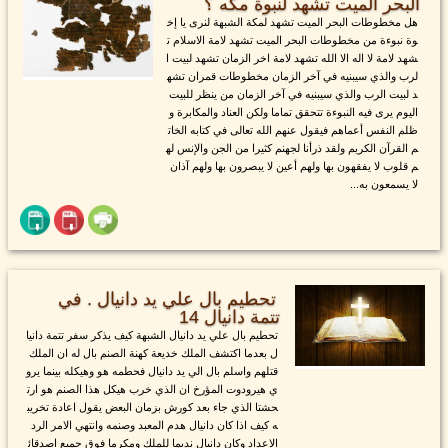
البحر الميت تشهد لنبوة مكه ؟
هل مخطوطات البحر الميت تشهد لمكة الشبهة لنرى يا إخ
وة نبوءة من مخطوطات البحر الميت تشهد لامة الاسلام ت
شهد لامة لا اله الا الله تشهد لامة اخر الزمان تشهد لبيت ا
لرب والذي سيبنيه في آخر الزمان مخطوطات قمران تشه
د لبيت الرب والذي سيبنيه في آخر الزمان من ينظر للبيت
اليوم يرى فيه النبوءة تتحقق تماما ولكن العناد والمكابرة و
ظلم النفس أعماهم فيقول عنهم الله تعالى في كتابه الخات
م القرآن الكريم ولقد ذرأنا لجهنم كثيرا من الجن والإنس له
م قلوب لا يفقهون بها ولهم أعين لا يبصرون بها ولهم آذان
لا يسمعون به...
تحطيم بال علي يد دانيال . في
تتمة دانيال 14
تحطيم بال علي يد دانيال الشبهة كيف يذكر سفر تتمة دانيا
ل بعدما اكتشف الملك خديعة كهنة الصنم بال له ان الملك
قتلهم واسلم بال الي يد دانيال فحطمه هو وهيكله بينما يرو
ي هيرودوت المؤرخ ان الذي خرب هيكل هذا الصنم هو ارت
حشتا الذي جاء بعد كورش بزمان البعض يقول اعادة تخريب
ه كيف اذا كان دانيال هدم المعبد وصنمه وانتهي الامر الرد
الاعداد وكان دانيال نديما للملك ومكرما فوق جميع اصدقائ