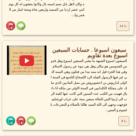
ه وكان لاهل بابل صنم اسمه بال وكانوا ينفقون له كل يوم
اثني عشر اردبا من السميذ واربعين شاة وستة امتار من ال
خمر وك...
دا 14
سبعون اسبوعا . حسابات السبعين
اسبوع بعدة تقاويم
السبعون اسبوع الشبهة ما معني السبعين اسبوع وهل قدو
س القدوسين هو مكان وهل هي نبوة عن رسول الاسلام
وفي هذا الجزء قيل انه سنه تبدا من فتكون وهي السنه الت
ي غير فيها الرسول القبله الرد الإصحاح التاسع في السنة ا
لاولى لداريوس بن احشويروش من نسل الماديين الذي مل
ك على مملكة الكلدانيين في السنة الاولى من ملكه انا دان
يال فهمت من الكتب عدد السنين التي كانت عنها كلمة الر
ب الى ارميا النبي لكمالة سبعين سنة على خراب اورشليم
فوجهت وجهي الى الله السيد طالبا بالصلاة و التضرعات با
لصوم و المس...
دا 9