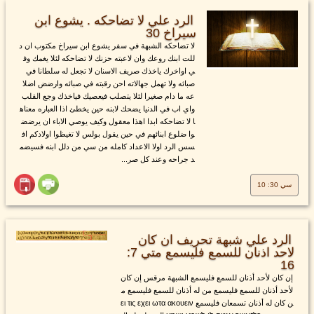
الرد علي لا تضاحكه . يشوع ابن
سيراخ 30
لا تضاحكه الشبهة في سفر يشوع ابن سيراخ مكتوب ان د
للت ابنك روعك وان لاعبته حزنك لا تضاحكه لئلا يغمك وف
ي اواخرك ياخذك صريف الاسنان لا تجعل له سلطانا في
صبائه ولا تهمل جهالاته احن رقبته في صبائه وارضض اضلا
عه ما دام صغيرا لئلا يتصلب فيعصيك فياخذك وجع القلب
واي اب في الدنيا يضحك لابنه حين يخطئ اذا العباره معناه
ا لا تضاحكه ابدا اهذا معقول وكيف يوصي الاباء ان يرضض
وا ضلوع ابنائهم في حين يقول بولس لا تغيظوا اولادكم اف
سس الرد اولا الاعداد كامله من سي من دلل ابنه فسيضم
د جراحه وعند كل صر...
سي 30: 10
الرد علي شبهة تحريف ان كان
لاحد اذنان للسمع فليسمع متي 7:
16
إن كان لأحد أذنان للسمع فليسمع الشبهة مرقس إن كان
لأحد أذنان للسمع فليسمع من له أذنان للسمع فليسمع م
ن كان له أذنان تسمعان فليسمع ει τις εχει ωτα ακουειν