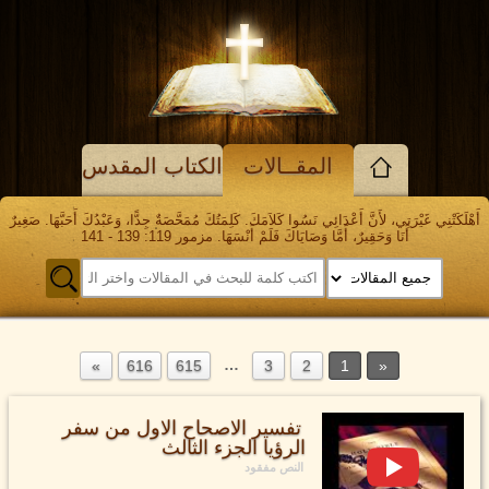
المقــالات
الكتاب المقدس
أَهْلَكَتْنِي غَيْرَتِي، لأَنَّ أَعْدَائِي نَسُوا كَلاَمَكَ. كَلِمَتُكَ مُمَحَّصَةٌ جِدًّا، وَعَبْدُكَ أَحَبَّهَا. صَغِيرٌ
أَنَا وَحَقِيرٌ، أَمَّا وَصَايَاكَ فَلَمْ أَنْسَهَا. مزمور 119: 139 - 141
…
616
615
3
2
1
تفسير الاصحاح الاول من سفر
الرؤيا الجزء الثالث
النص مفقود