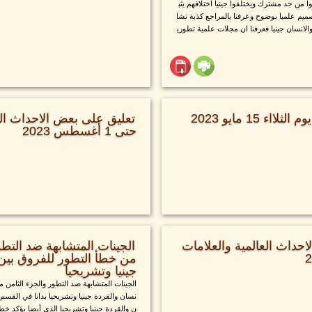
من جد مشترك ويختلفوا جينيا اختلافهم يثب
ميم علميا بوضوح وعرفنا بالمراجع كذبة تشا
الانسان جينيا فعرفنا ان مجلات علمية تطوري
ء 15 مايو 2023
تعليق على بعض الاحداث الع
حتى 1 أغسطس 2023
حداث العالمية والعلامات
الجينات المتشابهة ضد التطو
من خطأ التطور للفروق بين 
جينيا وتشريحيا
الجينات المتشابهة ضد التطور والجزء الثامن م
نسان والقردة جينيا وتشريحيا بدانا في القسم 
ن والقردة جينيا وتشريحيا الذي أيضا يؤكد خ