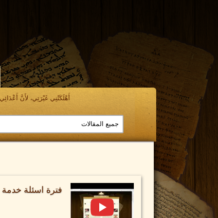
أَهْلَكَتْنِي غَيْرَتِي، لأَنَّ أَعْدَائِي ن
فترة اسئلة خدمة يوم الثلاث