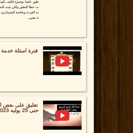
طور علميا بوضوح فكيف يكونوا 
ت خطأ التطور ولكن يثبت التص
به القردة وبخاصة الشمبانزي و
ة نفس...
فترة اسئلة خدمة يوم الثلاا
تعليق على بعض الا
حتى 25 يوليه 2023