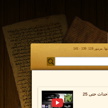
مور 119: 139 - 141
تعليق مختصر على بعض الاحداث حتى 25