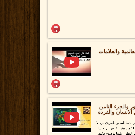
المية والعلامات
ر والجزء الثامن
الانسان والقردة
ن خطأ التطور للفروق بين الا
الثامن وهو الفرق بين الانسا
طأ التطور علميا بوضوح فكيف