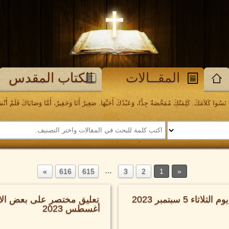
المقــالات
الكتاب المقدس
َسُوا كَلاَمَكَ. كَلِمَتُكَ مُمَحَّصَةٌ جِدًّا، وَعَبْدُكَ أَحَبَّهَا. صَغِيرٌ أَنَا وَحَقِيرٌ، أَمَّا وَصَايَاكَ فَلَمْ أَنْسَهَا. مز
…
616
615
3
2
1
اء 5 سبتمبر 2023
أغسطس 2023