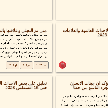
حداث العالمية والعلامات
متى تم التجلي وعلاقتها بال
متى تم التجلي وعلاقتها بالمظال متي ومرقس و
عن موضوع الثلاث اناجيل وست أيام ام ثمان أ
ف هل حادثة التجلي كانت بعد ستة ايام ام بعد 
متي ومرقس ولوقا ولكن إجابة لسؤال عن توق
او في أي شهر في التقليد القبطي الأرثوذكسي 
س الأرثوذكسية التي تتبع التقويم اليولياني بعيد
مت 17: 1
مر 9: 2
لو 9: 28
كد ان جينات الانسان
تعليق على بعض الاحداث الع
جزء التاسع من خطأ
حتى 15 أغسطس 2023
 الانسان اليتيمة مصممة والجزء التاسع من
 والقردة جينيا وتشريحيا بدانا في القسم الث
قردة جينيا وتشريحيا الذي أيضا يؤكد خطأ الت