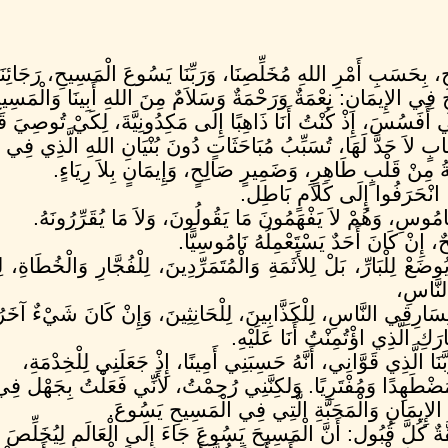
َسَبِ أَمْرِ اللهِ مُخَلِّصِنَا، وَرَبِّنَا يَسُوعَ الْمَسِيحِ، رَجَائِنَا
ي الإِيمَانِ: نِعْمَةٌ وَرَحْمَةٌ وَسَلاَمٌ مِنَ اللهِ أَبِينَا وَالْمَسِيحِ
َفَسُسَ، إِذْ كُنْتُ أَنَا ذَاهِبًا إِلَى مَكِدُونِيَّةَ، لِكَيْ تُوصِيَ قَوْمً
ٍ لاَ حَدَّ لَهَا، تُسَبِّبُ مُبَاحَثَاتٍ دُونَ بُنْيَانِ اللهِ الَّذِي فِي ا
بَّةُ مِنْ قَلْبٍ طَاهِرٍ، وَضَمِيرٍ صَالِحٍ، وَإِيمَانٍ بِلاَ رِيَاءٍ.
ا، انْحَرَفُوا إِلَى كَلاَمٍ بَاطِل.
امُوسِ، وَهُمْ لاَ يَفْهَمُونَ مَا يَقُولُونَ، وَلاَ مَا يُقَرِّرُونَهُ.
ٌ، إِنْ كَانَ أَحَدٌ يَسْتَعْمِلُهُ نَامُوسِيًّا.
عْ لِلْبَارِّ، بَلْ لِلأَثَمَةِ وَالْمُتَمَرِّدِينَ، لِلْفُجَّارِ وَالْخُطَاةِ، 
النَّاسِ،
سَارِقِي النَّاسِ، لِلْكَذَّابِينَ، لِلْحَانِثِينَ، وَإِنْ كَانَ شَيْءٌ آخَرُ 
كِ الَّذِي اؤْتُمِنْتُ أَنَا عَلَيْهِ.
َا الَّذِي قَوَّانِي، أَنَّهُ حَسِبَنِي أَمِينًا، إِذْ جَعَلَنِي لِلْخِدْمَةِ،
وَمُضْطَهِدًا وَمُفْتَرِيًا. وَلكِنَّنِي رُحِمْتُ، لأَنِّي فَعَلْتُ بِجَهْل فِ
عَ الإِيمَانِ وَالْمَحَبَّةِ الَّتِي فِي الْمَسِيحِ يَسُوعَ.
ٌ كُلَّ قُبُول: أَنَّ الْمَسِيحَ يَسُوعَ جَاءَ إِلَى الْعَالَمِ لِيُخَلِّصَ الْخُ