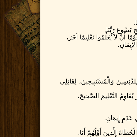
الاصحاح الثاني
.
1
فَأَطْلُبُ أَوَّلَ كُلِّ شَي
 يَسُوعَ رَبِّنَا.
2
لأَجْلِ الْمُلُوكِ وَجَمِيعِ
ا أَنْ لاَ يُعَلِّمُوا تَعْلِيمًا آخَرَ،
3
لأَنَّ هذَا حَسَنٌ وَمَقْبُ
لإِيمَانِ.
4
الَّذِي يُرِيدُ أَنَّ جَمِيعَ
5
لأَنَّهُ يُوجَدُ إِلهٌ وَاحِ
6
الَّذِي بَذَلَ نَفْسَهُ فِدْيَ
7
الَّتِي جُعِلْتُ أَنَا لَهَا 
8
فَأُرِيدُ أَنْ يُصَلِّيَ الر
لِلدَّنِسِينَ وَالْمُسْتَبِيحِينَ، لِقَاتِلِي
9
وَكَذلِكَ أَنَّ النِّسَاءَ يُزَ
10
بَلْ كَمَا يَلِيقُ بِنِسَاء
يُقَاوِمُ التَّعْلِيمَ الصَّحِيحَ،
11
لِتَتَعَلَّمِ الْمَرْأَةُ 
12
وَلكِنْ لَسْتُ آذَنُ لِلْم
13
لأَنَّ آدَمَ جُبِلَ أَوَّلاً ثُ
ي عَدَمِ إِيمَانٍ.
14
وَآدَمُ لَمْ يُغْوَ، لكِنَّ
15
وَلكِنَّهَا سَتَخْلُصُ بِوِلا
طَاةَ الَّذِينَ أَوَّلُهُمْ أَنَا.