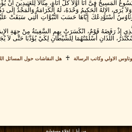
ُ الْمَسِيحُ فِىَّ أَنَا أَوَّلاً كُلَّ أَنَاةٍ، مِثَالاً لِلْعَتِيدِينَ أَنْ يُؤْمِنُو
َلاَ يُرَى، الإِلهُ الْحَكِيمُ وَحْدَهُ، لَهُ الْكَرَامَةُ وَالْمَجْدُ إِلَى دَه
ُوثَاوُسُ أَسْتَوْدِعُكَ إِيَّاهَا حَسَبَ النُّبُوَّاتِ الَّتِي سَبَقَتْ عَلَي
ذِي إِذْ رَفَضَهُ قَوْمٌ، انْكَسَرَتْ بِهِمِ السَّفِينَةُ مِنْ جِهَةِ الإِيم
نْدَرُ، اللَّذَانِ أَسْلَمْتُهُمَا لِلشَّيْطَانِ لِكَيْ يُؤَدَّبَا حَتَّى لاَ يُجَد
♰
وثاوس الاولي وكاتب الرسالة
هل النقاشات حول المسائل الل
من أنا
|
إخلاء مسؤولية