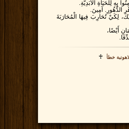
ا بِهِ لِلْحَيَاةِ الأَبَدِيَّةِ.
ْرِ الدُّهُورِ. آمِينَ.
ْكَ، لِكَيْ تُحَارِبَ فِيهَا الْمُحَارَبَةَ
َانِ أَيْضًا،
ِّفَا.
♰
اهوتية خطأ