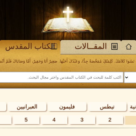
المقــالات
الكتاب المقدس
َسُوا كَلاَمَكَ. كَلِمَتُكَ مُمَحَّصَةٌ جِدًّا، وَعَبْدُكَ أَحَبَّهَا. صَغِيرٌ أَنَا وَحَقِيرٌ، أَمَّا وَصَايَاكَ فَلَمْ أَنْسَهَا. مز
ية
تيطس
فليمون
العبرانيين
5
4
3
2