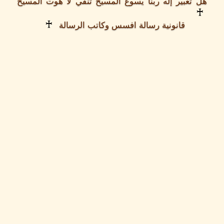
هل تعبير إله ربنا يسوع المسيح تنفي لا هوت المسيح
♰
♰
قانونية رسالة افسس وكاتب الرسالة