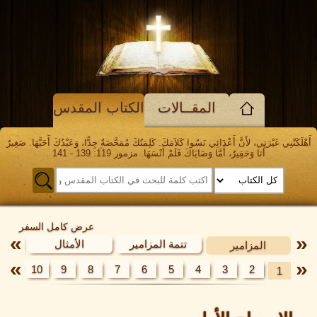
المقــالات
الكتاب المقدس
أَهْلَكَتْنِي غَيْرَتِي، لأَنَّ أَعْدَائِي نَسُوا كَلاَمَكَ. كَلِمَتُكَ مُمَحَّصَةٌ جِدًّا، وَعَبْدُكَ أَحَبَّهَا. صَغِيرٌ
أَنَا وَحَقِيرٌ، أَمَّا وَصَايَاكَ فَلَمْ أَنْسَهَا. مزمور 119: 139 - 141
عرض كامل السفر
تتمة المزامير
الأمثال
المزامير
11
10
9
8
7
6
5
4
3
2
1