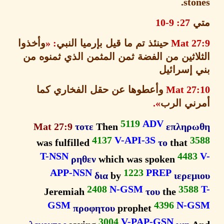
sto
ي
27: 9-10
Mat 2
حينئذ تم ما قيل بإرميا النبي
: «
وأخذوا
لاثين من الفضة ثمن المثمن الذي ثمنوه من
 إسرائيل
Mat 27
وأعطوها عن حقل الفخاري
كما
ني الرب
».
5119
ADV
Mat 27:9
τοτε
Then
επληρ
4137
V-API-3S
3
was fulfilled
το
that
T-NSN
448
ρηθεν
which was spoken
APP-NSN
1223
PREP
δια
by
ιερεμ
2408
N-GSM
358
Jeremiah
του
the
GSM
4396
N-G
προφητου
prophet
3004
V-PAP-GSN