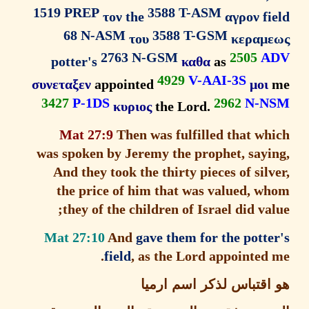
1519 PREP
3588 T-ASM
τον the
αγρον fi
68 N-ASM
3588 T-GSM
του
κεραμ
2763 N-GSM
2505
A
potter's
καθα
as
4929
V-AAI-3S
συνεταξεν
appointed
μοι
3427
P-1DS
2962
N-N
κυριος
the Lord.
Mat 27:9
Then was fulfilled that wh
was spoken by Jeremy the prophet, sayi
And they took the thirty pieces of sil
the price of him that was valued, w
they of the children of Israel did va
Mat 27:10
And
gave them for the pott
field
, as the Lord appointed
اقتباس لذكر اسم ارميا