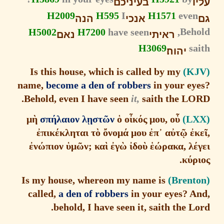
ו
בעיניכם
H2009
H595
I
H1571
eve
אנכי
הנה
H5002
H7200
have seen
Beh
ראיתי
נאם
H3069
s
יהוה׃
Is this house, which is called by my
name,
become a den of robbers
in your ey
Behold, even I have seen
it,
saith the LO
μ
ὴ
σπ
ή
λαιον λ
ῃ
στ
ῶ
ν
ὁ
ο
ἶ
κ
ό
ς μου, ο
ὗ
ἐ
πικ
έ
κληται τ
ὸ
ὄ
νομ
ά
μου
ἐ
π
᾿
α
ὐ
τ
ῷ
ἐ
ἐ
ν
ώ
πιον
ὑ
μ
ῶ
ν; κα
ὶ
ἐ
γ
ὼ
ἰ
δο
ὺ
ἑώ
ρακα, λ
κ
ύ
ρ
Is my house, whereon my name is
called,
a den of robbers
in your eyes? A
behold, I have seen it, saith the L