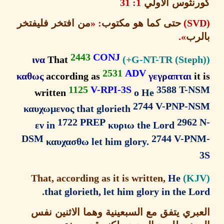
نثوس الاولي
1: 31
حتى كما هو مكتوب
: «
من افتخر فليفتخر
رب
».
2443
CONJ
ινα
That
2531
ADV
καθως
according as
γεγραπται
1125
V-RPI-3S
3588 T-
written
ο He
2744 V-PNP-
καυχωμενος that glorieth
1722 PREP
2962
εν in
κυριω the Lord
DSM
2744 V-P
καυχασθω let him glory.
He
That, according as it is written,
.
that glorieth, let him glory in the 
بري يتفق مع السبعينية وهما الاثنين نفس