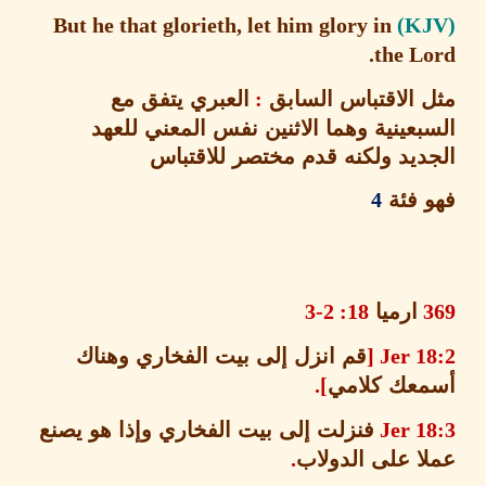
But he that glorieth, let him glory in
the L
 الاقتباس السابق
:
العبري يتفق مع
عينية وهما الاثنين نفس المعني للعهد
ديد ولكنه قدم مختصر للاقتباس
 فئة
4
ارميا
18: 2-3
Jer 18
قم انزل إلى بيت الفخاري
وهناك
عك كلامي
].
Jer 1
فنزلت إلى بيت الفخاري وإذا هو يصنع
ا على الدولاب
.