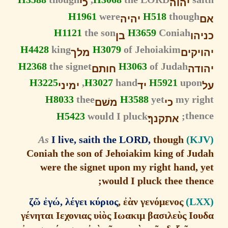
יהוה
כי
H1961
were
H518
though
יהיה
H1121
the son
H3659
Coniah
הו
בן
H4428
king
H3079
of Jehoiakim
יקים
מלך
H2368
the signet
H3063
of Judah
דה
חותם
H3225
H3027
hand,
H5921
upo
יד
ימיני
H8033
thee
H3588
yet
my ri
כי
משׁם
H5423
would I pluck
the
אתקנך׃
As
I live, saith the LORD,
though
Coniah the son of Jehoiakim king of Ju
were the signet upon my right hand, 
would I pluck thee the
ζ
ῶ
ἐ
γ
ώ
, λ
έ
γει κ
ύ
ριος
,
ἐὰ
ν γεν
ό
μενος
γ
έ
νηται Ιεχονιας υ
ἱὸ
ς Ιωακιμ βασιλε
ὺ
ς Ιο