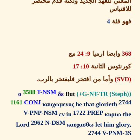
عني للعهد الجديد ولكنه قدم مختصر
قتباس
 فئة
4
وايضا ارميا
9: 24
مع
نثوس الثانية
10: 17
وأما
من افتخر فليفتخر بالرب
.
3588
T-NSM
ο
δε
But
1161
CONJ
2
καυχωμενος he that glorieth
V-PNP-NSM
1722 PREP
εν in
κυριω 
2962 N-DSM
Lord
καυχασθω let him glo
2744 V-PNM