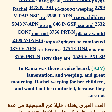
πολυς great,
ρα
4478 N-PRI
2
Rachel
κλαιουσα weeping
V-PAP-NSF
3588 T-APN
τα
τεκνα child
5043 N-APN
846 P-GSF
2
αυτης
και and
CONJ
3756 PRT-N
ουκ not
ηθελεν wo
2309 V-IAI-3S
παρακληθηναι be comfor
3870 V-APN
3754 CONJ
οτι because
ουκ 
3756 PRT-N
1526 V-PXI
εισιν they are.
In Rama was there a voice heard,
lamentation, and weeping, and gr
mourning, Rachel weeping
for
her childr
and would not be comforted, because t
are 
دد العبري يختلف قليلا عن السبعينية في عدة