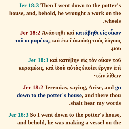
Jer 18:3
Then I went down to the potte
house, and, behold, he wrought a work on 
whe
Jer 18:2
Ἀ
ν
ά
στηθι κα
ὶ
κατ
ά
βηθι ε
ἰ
ς ο
ἶ
το
ῦ
κεραμ
έ
ως
, κα
ὶ
ἐ
κε
ῖ
ἀ
κο
ύ
σ
ῃ
το
ὺ
ς λ
ό
γ
Jer 18:3
κα
ὶ
κατ
έ
βην ε
ἰ
ς τ
ὸ
ν ο
ἶ
κον 
κεραμ
έ
ως, κα
ὶ
ἰ
δο
ὺ
α
ὐ
τ
ὸ
ς
ἐ
πο
ί
ει
ἔ
ργον
τ
ῶ
ν λ
ί
Jer 18:2
Jeremias, saying, Arise, an
down to the potter's house
, and there 
shalt hear my wor
Jer 18:3
So I went down to the potter's hou
and behold, he was making a vessel on 