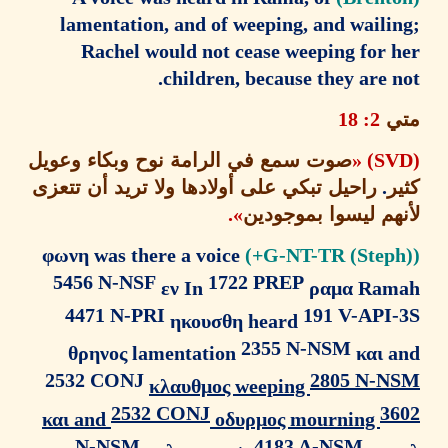
lamentation, and of weeping, and waili
Rachel would not cease weeping for 
children, because they are 
ي
2: 18
صوت سمع في الرامة نوح وبكاء وعويل
.
راحيل تبكي على أولادها ولا تريد أن تتعزى
هم ليسوا بموجودين
».
φωνη was there a voice
5456 N-NSF
1722 PREP
εν In
ραμα Ra
4471 N-PRI
191 V-API
ηκουσθη heard
2355 N-NSM
θρηνος lamentation
και 
2532 CONJ
2805 N-
κλαυθμος weeping
2532 CONJ
3
και and
οδυρμος mourning
N-NSM
4183 A-NSM