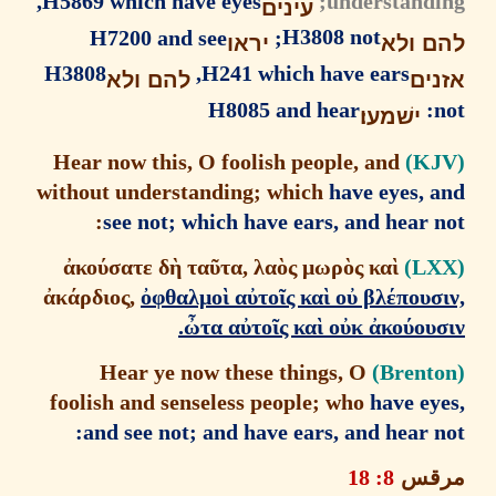
H5869 which have eyes,
understandi
עינים
H7200 and see
H3808 not;
 ולא
יראו
H3808
H241 which have ears,
ים
להם ולא
H8085 and hear
ישׁמעו׃
Hear now this, O foolish people, and
without understanding; which
have eyes, 
:
see not; which have ears, and hear
ἀ
κο
ύ
σατε δ
ὴ
τα
ῦ
τα, λα
ὸ
ς μωρ
ὸ
ς κα
ὶ
ἀ
κ
ά
ρδιος,
ὀ
φθαλμο
ὶ
α
ὐ
το
ῖ
ς κα
ὶ
ο
ὐ
βλ
έ
πουσ
ὦ
τα α
ὐ
το
ῖ
ς κα
ὶ
ο
ὐ
κ
ἀ
κο
ύ
ου
Hear ye now these things, O
foolish and senseless people; who
have e
and see not; and have ears, and hear 
قس
8: 18