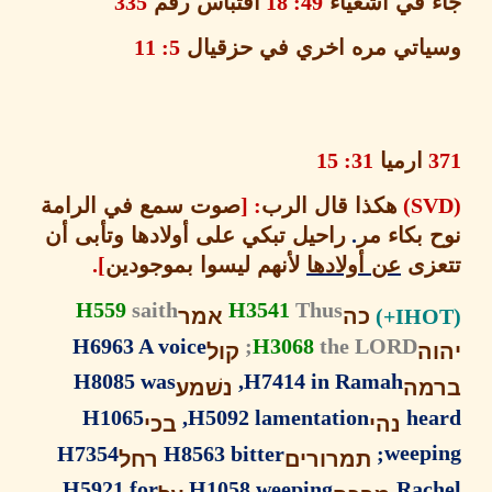
 في اشعياء
49: 18
اقتباس رقم
335
اتي مره اخري في حزقيال
5: 11
ارميا
31: 15
هكذا قال الرب
: [
صوت سمع في الرامة
بكاء مر
.
راحيل تبكي على أولادها وتأبى أن
زى
عن أولادها
لأنهم ليسوا بموجودين
].
H559
saith
H3541
Thus
כה
אמר
H6963 A voice
H3068
the LORD;
ה
קול
H8085 was
H7414 in Ramah,
מה
נשׁמע
H1065
H5092 lamentation,
he
נהי
בכי
H7354
H8563 bitter
weepi
תמרורים
רחל
H5921 for
H1058 weeping
Rac