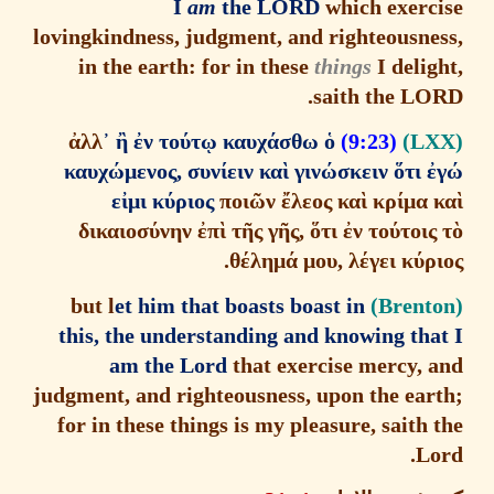
I
am
the LORD
which exerc
lovingkindness, judgment, and righteousne
in the earth: for in these
things
I deli
saith the LO
ἀ
λλ
᾿
ἢ
ἐ
ν το
ύ
τ
ῳ
καυχ
ά
σθω
ὁ
(9:23)
καυχ
ώ
μενος, συν
ί
ειν κα
ὶ
γιν
ώ
σκειν
ὅ
τι
ε
ἰ
μι κ
ύ
ριος
ποι
ῶ
ν
ἔ
λεος κα
ὶ
κρ
ί
μα
δικαιοσ
ύ
νην
ἐ
π
ὶ
τ
ῆ
ς γ
ῆ
ς,
ὅ
τι
ἐ
ν το
ύ
τοι
θ
έ
λημ
ά
μου, λ
έ
γει κ
ύ
ρ
et him that boasts boast in
but l
this, the understanding and knowing tha
am the Lord
that exercise mercy, 
judgment, and righteousness, upon the ear
for in these things is my pleasure, saith
L