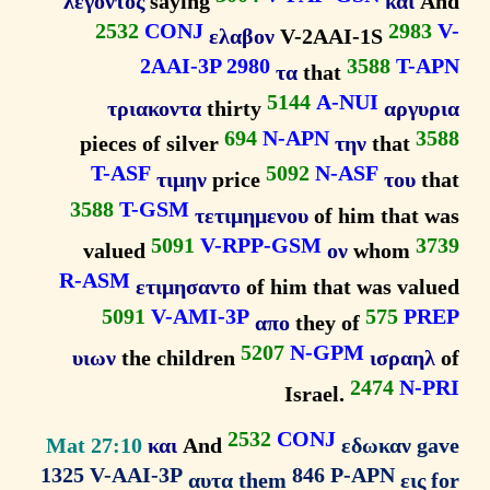
λεγοντος
saying
και
2532
CONJ
298
ελαβον
V-2AAI-1S
2AAI-3P 2980
3588
T-
τα
that
5144
A-NUI
τριακοντα
thirty
αργυ
694
N-APN
3
pieces of silver
την
that
T-ASF
5092
N-ASF
τιμην
price
του
t
3588
T-GSM
τετιμημενου
of him that 
5091
V-RPP-GSM
3
valued
ον
whom
R-ASM
ετιμησαντο
of him that was val
5091
V-AMI-3P
575
P
απο
they of
5207
N-GPM
υιων
the children
ισραη
2474
N-
Israel.
2532
CONJ
Mat 27:10
και
And
εδωκαν g
1325 V-AAI-3P
846 P-APN
αυτα them
εις