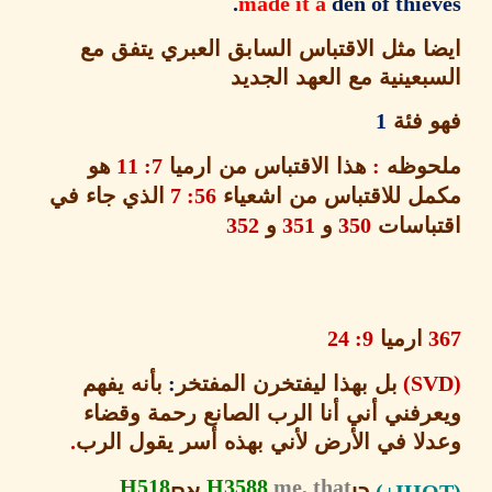
made it a
den of thie
ا مثل الاقتباس السابق العبري يتفق مع
عينية مع العهد الجديد
 فئة
1
وظه
:
هذا الاقتباس من ارميا
7: 11
هو
ل للاقتباس من اشعياء
56: 7
الذي جاء في
باسات
350
و
351
و
352
ارميا
9: 24
بل
بهذا ليفتخرن المفتخر
:
بأنه يفهم
رفني أني أنا الرب
الصانع رحمة وقضاء
لا في الأرض لأني بهذه أسر يقول الرب
.
H518
H3588
me, that