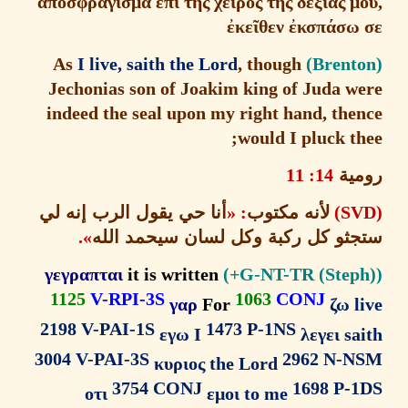
ἀ
ποσφρ
ά
γισμα
ἐ
π
ὶ
τ
ῆ
ς χειρ
ὸ
ς τ
ῆ
ς δεξι
ᾶ
ς 
ἐ
κε
ῖ
θεν
ἐ
κσπ
ά
σω
I live, saith the Lord
, though
As
Jechonias son of Joakim king of Juda w
indeed the seal upon my right hand, the
would I pluck t
ية
14: 11
لأنه مكتوب
: «
أنا حي يقول الرب
إنه لي
ثو كل ركبة وكل لسان سيحمد الله
».
γεγραπται
it is written
1125
V-RPI-3S
1063
CONJ
γαρ
For
ζω 
2198 V-PAI-1S
1473 P-1NS
εγω I
λεγει s
3004 V-PAI-3S
2962 N-
κυριος the Lord
3754 CONJ
1698 P-
οτι
εμοι to me