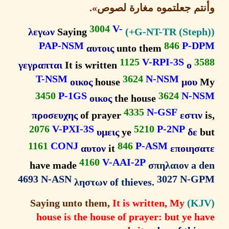
تم جعلتموه
مغارة لصوص
».
3004
V-
λεγων
Saying
PAP-NSM
846
P-
αυτοις
unto them
1125
V-RPI-3S
3
γεγραπται
It is written
ο
T-NSM
3624
N-NSM
οικος
house
μου
3450
P-1GS
3624
N-N
οικος
the house
4335
N-GSF
προσευχης
of prayer
εστι
2076
V-PXI-3S
5210
P-2NP
υμεις
ye
δε
1161
CONJ
846
P-ASM
αυτον
it
εποιησ
4160
V-AAI-2P
have made
σπηλαιον a 
4693 N-ASN
3027 N-
ληστων of thieves.
It is written, My
Saying unto them,
house is the house of prayer: but ye 