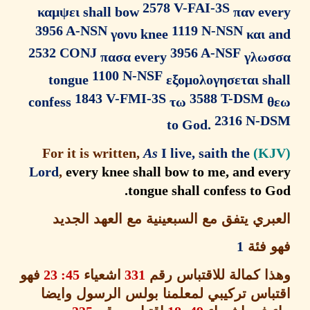
2578 V-FAI-3S
καμψει shall bow
παν ev
3956 A-NSN
1119 N-NSN
γονυ knee
και 
2532 CONJ
3956 A-NSF
πασα every
γλω
1100 N-NSF
tongue
εξομολογησεται sh
1843 V-FMI-3S
3588 T-DSM
confess
τω
θ
2316 N-
to God.
As
I live, saith the
For it is written,
Lord
,
every knee shall bow to me, and ev
tongue shall confess to 
ري يتفق مع السبعينية مع العهد الجديد
 فئة
1
ا كمالة للاقتباس رقم
331
اشعياء
45: 23
فهو
باس تركيبي لمعلمنا بولس الرسول وايضا