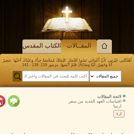
المقــالات
الكتاب المقدس
 غَيْرَتِي، لأَنَّ أَعْدَائِي نَسُوا كَلاَمَكَ. كَلِمَتُكَ مُمَحَّصَةٌ جِدًّا، وَعَبْدُكَ أَحَبَّهَا. صَغِيرٌ
أَنَا وَحَقِيرٌ، أَمَّا وَصَايَاكَ فَلَمْ أَنْسَهَا. مزمور 119: 139 - 141
وع
الرجوع
إلى
حة المقالات
تباسات العهد الجديد من سفر
يا