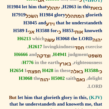
כי
אם
H1984 let him that
H2063 in this,
ת
יתהלל
H7919
H1984 glory
glor
המתהלל
השׂכל
H3045 and
that he understand
וידע
H589 I
H3588 for
H853
know
אותי
כי
אני
H6213
which
H3068 the LORD
ה
עשׂה
H2617
lovingkindness,
exer
חסד
H6666
and
H4941
judgment,
פט
וצדקה
H776
in the earth:
righteousn
בארץ
H2654
I
H428
in these
H358
באלה
חפצתי
H3068
the
H5002
saith
deli
נאם
יהוה׃
LO
let him that glorieth glory in this,
But
that he understandeth and knoweth me, t