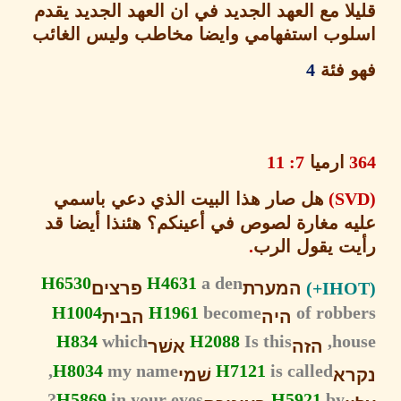
ا مع العهد الجديد في ان العهد الجديد يقدم
وب استفهامي وايضا مخاطب وليس الغائب
 فئة
4
ارميا
7: 11
هل صار هذا البيت الذي دعي باسمي
ه
مغارة لصوص
في أعينكم؟ هئنذا أيضا قد
ت يقول الرب
.
H6530
H4631
a den
המערת
פרצים
H1004
H1961
become
of robb
היה
הבית
H834
which
H2088
Is this
ho
הזה
אשׁר
H8034
my name,
H7121
is called
א
שׁמי
H5869
in your eyes?
H5921
by