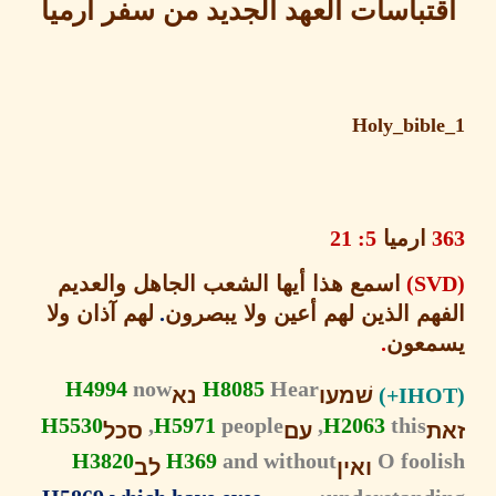
تباسات العهد الجديد من سفر ارميا
Holy_bib
ارميا
5: 21
اسمع هذا أيها الشعب الجاهل والعديم
هم
الذين لهم أعين ولا يبصرون
.
لهم آذان ولا
عون
.
H4994
now
H8085
Hear
שׁמעו
נא
H5530
H5971
people,
H2063
this,
עם
סכל
H3820
H369
and without
O fool
ואין
לב