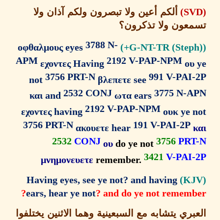
ألكم أعين ولا تبصرون ولكم آذان ولا
عون
ولا تذكرون؟
3788 N-
οφθαλμους eyes
APM
2192 V-PAP-NPM
εχοντες Having
ου
3756 PRT-N
991 V-PAI
not
βλεπετε see
2532 CONJ
3775 N-
και and
ωτα ears
2192 V-PAP-NPM
εχοντες having
ουκ ye 
3756 PRT-N
191 V-PAI-2P
ακουετε hear
2532
CONJ
3756
PR
ου
do ye not
3421
V-PAI
μνημονευετε
remember.
Having eyes, see ye not? and having
ears, hear ye not
? and do ye not rememb
ري يتشابه مع السبعينية وهما الاثنين يختلفوا