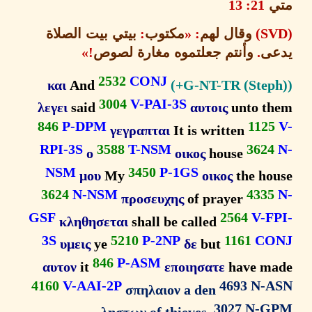
ي
21: 13
وقال لهم
: «
مكتوب
:
بيتي بيت الصلاة
ى
.
وأنتم جعلتموه
مغارة لصوص
!»
2532
CONJ
και
And
3004
V-PAI-3S
λεγει
said
αυτοις
unto t
846
P-DPM
112
γεγραπται
It is written
RPI-3S
3588
T-NSM
362
ο
οικος
house
NSM
3450
P-1GS
μου
My
οικος
the ho
3624
N-NSM
433
προσευχης
of prayer
GSF
2564
V-F
κληθησεται
shall be called
3S
5210
P-2NP
1161
CO
υμεις
ye
δε
but
846
P-ASM
αυτον
it
εποιησατε
have m
4160
V-AAI-2P
4693 N-
σπηλαιον a den
3027 N-