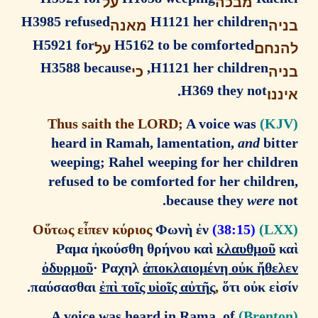
מבכה
על
H3985 refused
H1121 her children
ה
מאנה
H5921 for
H5162 to be comforted
חם
על
H3588 because
H1121 her children,
ה
כי
H369 they not.
ו׃
A voice was
Thus saith the LORD;
heard in Ramah, lamentation,
and
bit
weeping; Rahel weeping for her child
refused to be comforted for her child
because they
were
ὕ
τως ε
ἶ
πεν κ
ύ
ριος
Φων
ὴ
ἐ
ν
Ο
(38:15)
Ραμα
ἠ
κο
ύ
σθη θρ
ή
νου κα
ὶ
κλαυθμο
ῦ
ὀ
δυρμο
ῦ
·
Ραχηλ
ἀ
ποκλαιομ
έ
νη ο
ὐ
κ
ἤ
θε
πα
ύ
σασθαι
ἐ
π
ὶ
το
ῖ
ς υ
ἱ
ο
ῖ
ς α
ὐ
τ
ῆ
ς
,
ὅ
τι ο
ὐ
κ ε
ἰ
A voice was heard in Rama, of