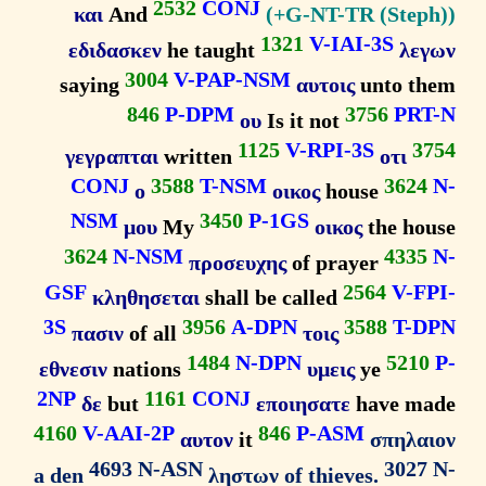
2532
CONJ
και
And
1321
V-IAI-3S
εδιδασκεν
he taught
λε
3004
V-PAP-NSM
saying
αυτοις
unto t
846
P-DPM
3756
PR
ου
Is it not
1125
V-RPI-3S
3
γεγραπται
written
οτι
CONJ
3588
T-NSM
362
ο
οικος
house
NSM
3450
P-1GS
μου
My
οικος
the ho
3624
N-NSM
433
προσευχης
of prayer
GSF
2564
V-F
κληθησεται
shall be called
3S
3956
A-DPN
3588
T-
πασιν
of all
τοις
1484
N-DPN
521
εθνεσιν
nations
υμεις
ye
2NP
1161
CONJ
δε
but
εποιησατε
have m
4160
V-AAI-2P
846
P-ASM
αυτον
it
σπηλα
4693 N-ASN
3027
a den
ληστων of thieves.