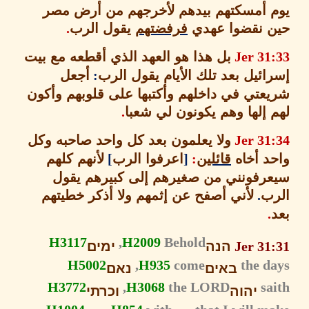
 أمسكتهم بيدهم لأخرجهم من أرض مصر
 نقضوا عهدي
فرفضتهم
يقول الرب
.
Jer 31
بل هذا هو العهد الذي أقطعه مع بيت
ائيل بعد تلك الأيام يقول الرب
:
أجعل
عتي في داخلهم وأكتبها على قلوبهم وأكون
 إلها وهم يكونون لي شعبا
.
Jer 31
ولا يعلمون بعد كل واحد صاحبه وكل
د أخاه
قائلين
:
[
اعرفوا الرب
]
لأنهم كلهم
رفونني من صغيرهم إلى كبيرهم يقول
ب
.
لأني أصفح عن إثمهم ولا أذكر خطيتهم
.
H3117
H2009
Behold,
Jer 31
הנה
ימים
H5002
H935
come,
the d
באים
נאם
H3772
H3068
the LORD,
s
יהוה
וכרתי