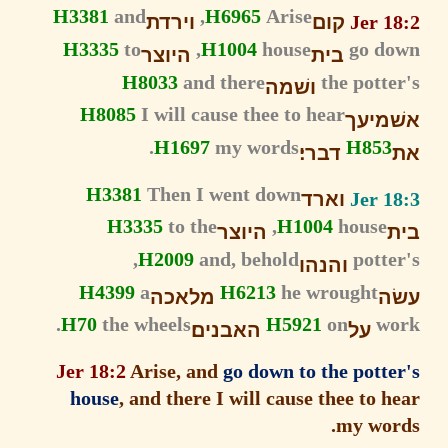
H3381
and
H6965
Arise,
Jer 1
קום
וירדת
H3335
to
H1004
house,
go d
בית
היוצר
H8033
and there
the pott
ושׁמה
H8085
I will cause thee to hear
מיעך
H1697
my words.
H853
דברי׃
H3381
Then I went down
Jer 1
וארד
H3335
to the
H1004
house,
היוצר
H2009
and, behold,
pott
והנהו
H4399
a
H6213
he wrought
ה
מלאכה
H70
the wheels.
H5921
on
w
על
האבנים׃
Jer 18:2
Arise, and
go down to the pott
house
, and there I will cause thee to 
my wor