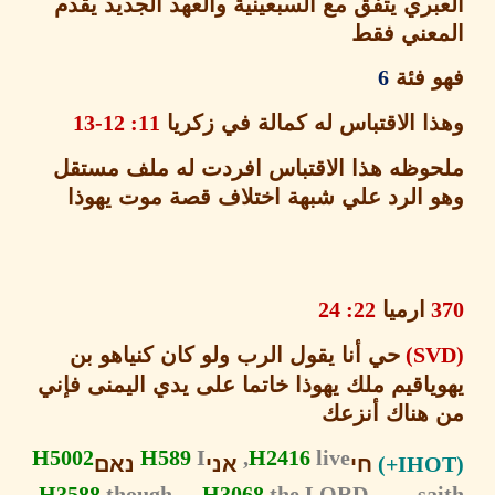
ري يتفق مع السبعينية والعهد الجديد يقدم
عني فقط
 فئة
6
ا الاقتباس له كمالة في زكريا
11: 12-13
وظه هذا الاقتباس افردت له ملف مستقل
 الرد علي شبهة اختلاف قصة موت يهوذا
ارميا
22: 24
حي أنا يقول الرب
ولو كان كنياهو بن
ياقيم ملك يهوذا خاتما على يدي اليمنى فإني
هناك أنزعك
H5002
H589
I
H2416
live,
חי
אני
נאם
H3588
though
H3068
the LORD,
s