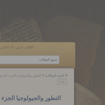
أَهْلَكَتْنِي غَيْرَتِي، لأَنَّ أَعْدَائِي ن
الرجوع
الرجوع
إلى
إلى
لائحة المقالات
التطور والجيولوجيا الجزء الس
تك 1
التطور والجيولوجيا الجز