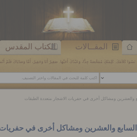
المقــالات
الكتاب المقدس
َسُوا كَلاَمَكَ. كَلِمَتُكَ مُمَحَّصَةٌ جِدًّا، وَعَبْدُكَ أَحَبَّهَا. صَغِيرٌ أَنَا وَحَقِيرٌ، أَمَّا وَصَايَاكَ فَلَمْ أَنْسَهَا. مز
ابع والعشرين ومشاكل أخرى في حفريات الاشجار متعددة الطبقات
ء السابع والعشرين ومشاكل أخرى في
حفريات 