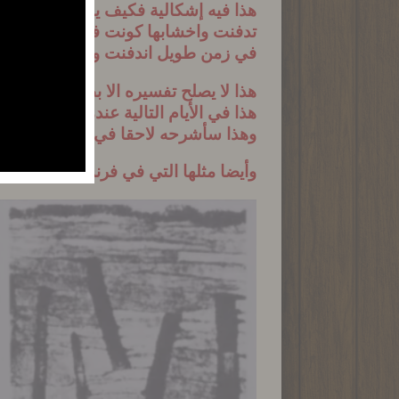
هذا فيه إشكالية فكيف يفترض حسب ادعا
تدفنت واخشابها كونت فحم في طبقة سف
في زمن طويل اندفنت وكونت طبقة فحم 
هذا لا يصلح تفسيره الا بطوفان عملا
هذا في الأيام التالية عندما كانت تأتي 
وهذا سأشرحه لاحقا في مثال انفجار ج
وأيضا مثلها التي في فرنسا في مناج