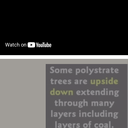
ء الاعمار الطويلة ان طبقتين فحم تمثلان حقبتان الحقبة 
لى ثم مر زمن طويل جدا وترسبت فوقها طبقات كثيرة ثم ت
عليا ولكن نجد بينهم حفرية شجرة واحدة تعبر بين الاثنين
ق غطى الغابة وبعض الأشجار دفنت بسرعة في مكانها وبعض ا
أمواج أكثر بمواد رسوبية أخرى اثناء ارتفاع مياه الطوفان ارت
بل هيلين.
م الفحم وتعبر في عدة طبقات فحم