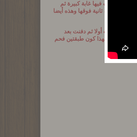
الأولى ظهرت فيها غابة كبيرة ثم
كونت غابة ثانية فوقها وهذه أيضا
؟
لأشجار طفت أولا ثم دفنت بعد
فاعا متواليا. ولهذا كون طبقتين فحم