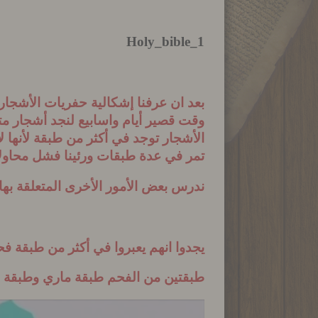
Holy_bible_1
بعد ان عرفنا إشكالية حفريات الأشجا
وقت قصير أيام واسابيع لنجد أشجار م
الأشجار توجد في أكثر من طبقة لأنها
ل
تمر في عدة طبقات
ورئينا فشل محاولا
ندرس بعض الأمور الأخرى المتعلقة بها
يجدوا انهم يعبروا في أكثر من طبقة 
طبقتين من الفحم طبقة ماري وطبقة بل