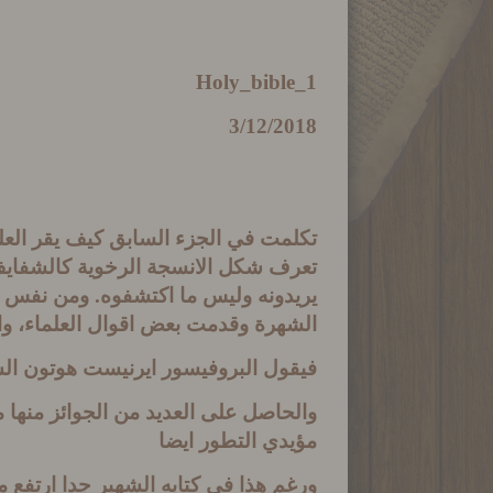
Holy_bible_1
3/12/2018
تكلمت في الجزء السابق كيف يقر العل
تعرف شكل الانسجة الرخوية كالشفايف 
يريدونه وليس ما اكتشفوه
.
ومن نفس ال
الشهرة وقدمت بعض اقوال العلماء، و
فيقول البروفيسور ايرنيست
هوتون الش
والحاصل على العديد من الجوائز منها
مؤيدي التطور ايضا
ورغم هذا في كتابه الشهير جدا ارتفع م