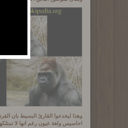
وهذا ليخدعوا القارئ البسيط بان القر
احاسيس ولغة عيون رغم انها لا تمتلكه