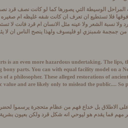
 المراحل الوسيطة التي يصورها كما لو كانت نصف قرد نصف 
قها فلا تستطيع ان تعرف ان كانت شفه غليظه ام صغيره ول
قرد ولا نسبة الشعر ولا عينه مثل الانسان ام قرد فانت لا 
ن جمجمة شمبنزي او فليسوف ولهذا ينصح الناس ان لا يثقو
parts is an even more hazardous undertaking. The lips, th
g bony parts. You can with equal facility model on a Ne
of a philosopher. These alleged restorations of ancient 
ic value and are likely only to mislead the public.... So p
لى الاطلاق بل خداع فهم من عظام متحجرة يرسموا لحضرات
 مهم فما يقدم هو ليوحي انه شكل قرد ولكن بعيون بشرية ل