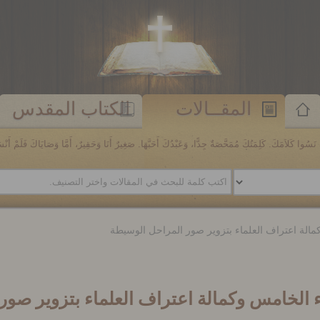
المقــالات
الكتاب المقدس
َسُوا كَلاَمَكَ. كَلِمَتُكَ مُمَحَّصَةٌ جِدًّا، وَعَبْدُكَ أَحَبَّهَا. صَغِيرٌ أَنَا وَحَقِيرٌ، أَمَّا وَصَايَاكَ فَلَمْ أَنْسَهَا. مز
مالة اعتراف العلماء بتزوير صور المراحل الوسيطة
ء الخامس وكمالة اعتراف العلماء بتزوير صور