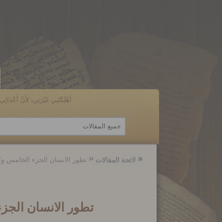
أَهْلَكَتْنِي غَيْرَتِي، لأَنَّ أَعْدَائِي ن
الرجوع
الرجوع
إلى
إلى
لائحة المقالات
تطور الانسان الجزء الخامس وك
تطور الانسان الجز