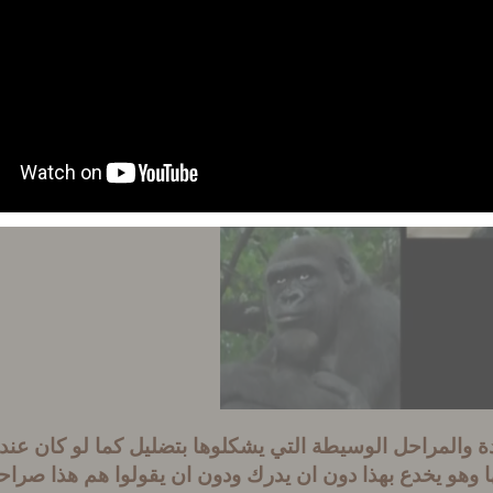
دة والمراحل الوسيطة التي يشكلوها بتضليل كما لو كان عنده
ا وهو يخدع بهذا دون ان يدرك ودون ان يقولوا هم هذا صراح