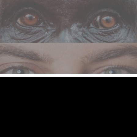
 البشر هي بشرية مميزة ترى فيها الادراك الإنساني
.
ما يضللوا مؤيدي التطور البسطاء بوضع عيون بشريه على ص
دة حيوانية والسفلى عيون بشرية مركبة على قردة فاعطتهم 