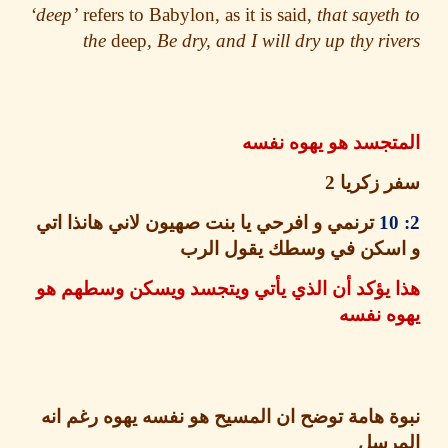
‘deep’
refers to Babylon, as it is said,
that sayet
the
deep
, Be dry, and I will dry up thy ri
تجسد هو يهوه نفسه
 زكريا
2
ترنمي و افرحي يا بنت صهيون لاني هانذا اتي
سكن في وسطك يقول الرب
 يؤكد أن الذي يأتي ويتجسد ويسكن وسطهم هو
ه نفسه
 هامة توضح ان المسيح هو نفسه يهوه رغم انه
رسل