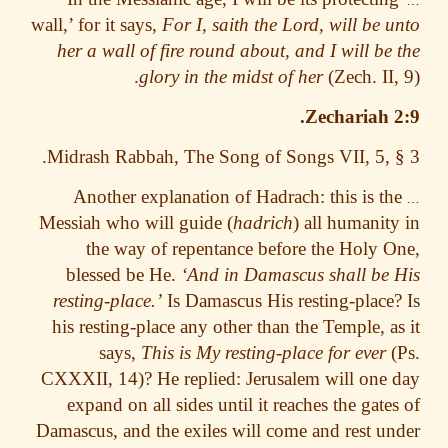
wall,’ for it says,
For I, saith the Lord, will be 
her a wall of fire round about, and I will be
glory in the midst of her
(Zech. II,
Zechariah 
Midrash Rabbah, The Song of Songs VII, 5, 
Another explanation of Hadrach: this is
t
Messiah who will guide (
hadrich
) all humanit
the way of repentance before the Holy 
blessed be He.
‘And in Damascus shall be
resting-place.’
Is Damascus His resting-place
his resting-place any other than the Temple, a
says,
This is My resting-place for ever
CXXXII, 14)? He replied: Jerusalem will one
expand on all sides until it reaches the gate
Damascus, and the exiles will come and rest u