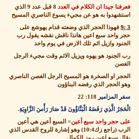
نا جيدا ان الكلام في العدد
8
قبل عدد
9
الذي
شهدوا به هو عن مجيء يسوع الناصري المسيح
فهوذا الحجر الذي وضعته قدام يهوشع على
 واحد سبع اعين هانذا ناقش نقشه يقول رب
ود وازيل اثم تلك الارض في يوم واحد
لجنود هو يهوه ويزيل الاثم وقت مجيء الرجل
صن
جر او الصخرة هو المسيح الرجل الغصن الناصري
الحجر الذي رفضه البناؤون
 المزامير
118: 22
َرُ الَّذِي رَفَضَهُ الْبَنَّاؤُونَ قَدْ صَارَ رَأْسَ الزَّاوِيَةِ
.
 حجر واحد سبع أعين
=
السبع أعين هي أعين
ب
(
راجع زك
10:4)
وهو إشارة للروح القدس الذي
 سبع اعين رمز الكمال
.