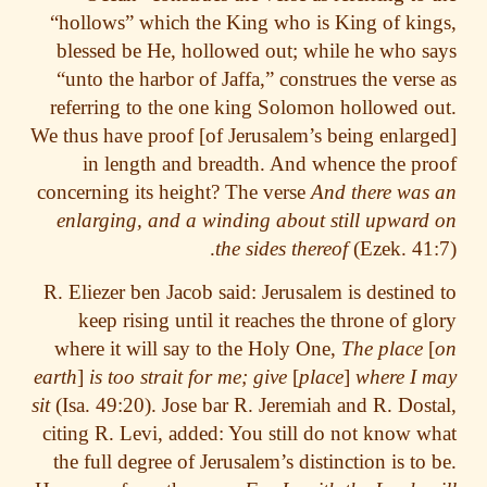
“hollows” which the King who is King of ki
blessed be He, hollowed out; while he who 
“unto the harbor of Jaffa,” construes the vers
referring to the one king Solomon hollowed 
We thus have proof [of Jerusalem’s being enlar
in length and breadth. And whence the p
concerning its height? The verse
And there wa
enlarging, and a winding about still upwar
the sides thereof
(Ezek. 41
R. Eliezer ben Jacob said: Jerusalem is destine
keep rising until it reaches the throne of g
where it will say to the Holy One,
The place
earth
]
is too strait for me; give
[
place
]
where I
sit
(Isa. 49:20). Jose bar R. Jeremiah and R. Dos
citing R. Levi, added: You still do not know 
the full degree of Jerusalem’s distinction is to