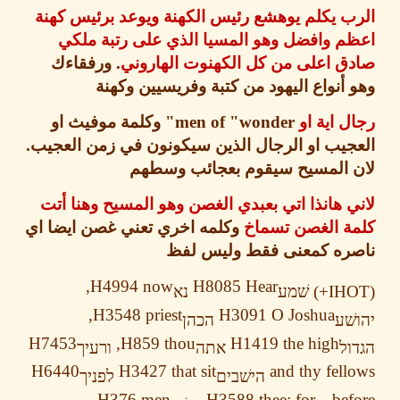
 يكلم يوهشع رئيس الكهنة ويوعد برئيس كهنة
م وافضل وهو المسيا الذي على رتبة ملكي
ق اعلى من كل الكهنوت الهاروني
.
ورفقاءك
أنواع اليهود من كتبة وفريسيين وكهنة
 اية او
men of "wonder"
وكلمة موفيث او
جيب او الرجال الذين سيكونون في زمن العجيب
.
 المسيح سيقوم بعجائب وسطهم
 هانذا اتي بعبدي الغصن وهو المسيح وهنا أتت
ة الغصن تسماخ
وكلمه اخري تعني غصن ايضا اي
ره كمعنى فقط وليس لفظ
H4994
now,
H8085
Hear
שׁמע
נא
H3548
priest,
H3091
O Joshua
ׁע
הכהן
H7453
H859
thou,
H1419
the high
ל
אתה
ורעיך
H6440
H3427
that sit
and thy fel
הישׁבים
לפניך
H376
men
H3588
thee: for
be