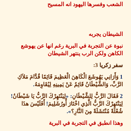
ب وفسرها اليهود انه المسيح
يطان يجربه
 عن التجربة في البرية رغم انها عن يهوشع
هن ولكن الرب ينتهر الشيطان
 زكريا
3:
َرَانِي يَهُوشَعَ الْكَاهِنَ الْعَظِيمَ قَائِمًا قُدَّامَ مَلاَكِ
ِّ، وَالشَّيْطَانُ قَائِمٌ عَنْ يَمِينِهِ لِيُقَاوِمَهُ
.
َالَ الرَّبُّ لِلشَّيْطَانِ
: «
لِيَنْتَهِرْكَ الرَّبُّ يَا شَيْطَانُ
!
تَهِرْكَ الرَّبُّ الَّذِي اخْتَارَ أُورُشَلِيمَ
!
أَفَلَيْسَ هذَا
ةً مُنْتَشَلَةً مِنَ النَّارِ؟
».
 انطبق في التجربة في البرية