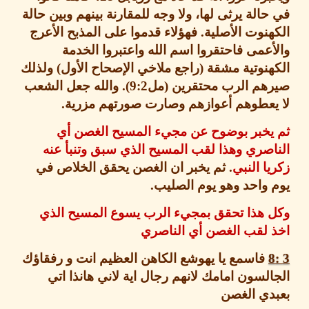
الة يرثى لها، ولا وجه للمقارنة بينهم وبين حالة
نوت الأصلية
.
فهؤلاء قدموا على المذبح الأعرج
عمى فاحتقروا اسم الله واعتبروا الخدمة
هنوتية مشقة
(
راجع ملاخي الإصحاح الأول
)
ولذلك
هم الرب محتقرين
(
مل
9:2).
والله جعل الشعب
يعطوهم أعوازهم وصارت صورتهم مزرية
.
يخبر بوضوح عن مجيء المسيح الغصن أي
صري وهذا لقب المسيح الذي سبق وتنبأ عنه
ا النبي
.
ثم يخبر ان الغصن يحقق الخلاص في
واحد وهو يوم الصليب
.
 هذا تحقق بمجيء الرب يسوع المسيح الذي
 لقب الغصن أي الناصري
فاسمع يا يهوشع الكاهن العظيم انت و رفقاؤك
لسون امامك لانهم رجال اية لاني هانذا اتي
دي الغصن