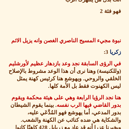
 فئة
2
 مجيء المسيح الناصري الغصن وانه يزيل الاثم
يا
3:
لرؤى السابقة نجد وعد بازدهار عظيم لأورشليم
كنيسة
)
وهنا نرى أن هذا الوعد مشروط بالإصلاح
لقي والروحي
.
ويهوشع هنا كرئيس كهنة يمثل
الكهنوت فقط بل الأمة كلها
.
نجد الرؤيا الرابعة وهي على هيئة محكمة ويقوم
 القاضي فيها الرب نفسه
.
بينما يقوم الشيطان
 المدعي، أما يهوشع فهو المُدَّعَي عليه،
شكاية هي ضده كنائب عن الكهنة والشعب
.
رنا عزرا أنه قد عاد مع زربابل
428
كاهنًا كانوا