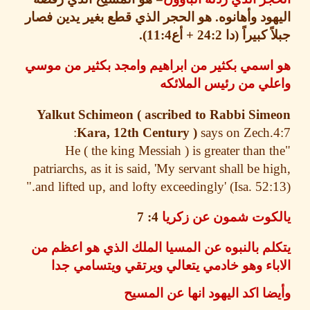
ود وأهانوه
.
هو الحجر الذي قطع بغير يدين فصار
 كبيراً
(
دا
24:2 +
أع
11:4).
اسمي بكثير من ابراهيم وامجد بكثير من موسي
ي من رئيس الملائكه
Yalkut Schimeon ( ascribed to Rabbi Sim
Kara, 12th Century )
says on Zech.
"He ( the king Messiah ) is greater than 
patriarchs, as it is said, 'My servant shall be h
and lifted up, and lofty exceedingly' (Isa. 52:1
كوت شمون عن زكريا
4: 7
م بالنبوه عن المسيا الملك الذي هو اعظم من
اء وهو خادمي يتعالي ويرتقي ويتسامي جدا
ا اكد اليهود انها عن المسيح