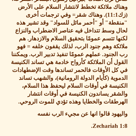
ك ملائكة تخطط لانتشار السلام على الأرض
11:1).
وهناك شقر
=
وفي ترجمات أخرى
قطة
"
أو
"
أحمر مائل للسواد
"
وقد تشير هذه
ل وسط تتداخل فيه عناصر الاضطراب والنزاع
ا تتسم عمومًا بتحقيق السلام والازدهار
.
هم
كة وهم جنود الرب، لذلك يقفون خلفه
=
فهو
الجنود
.
عملهم عمومًا تنفيذ تدبير الرب
.
ويمكننا
ل أن الملائكة كأرواح خادمة هي تساند الكنيسة
كل الأوقات فالحمر تساندها وقت الإضطهادات
موية
(
كأيام الدولة الرومانية
)
، والشهب تساند
يسة في أوقات السلام ليحفظ هذا السلام،
قر يساندون الكنيسة في أوقات انتشار
رطقات والخطايا وهذه تؤدي للموت الروحي
.
هود قالوا انها عن مجيء الرب نفسه
Zechariah 