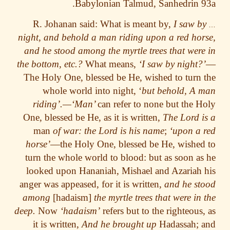
Babylonian Talmud, Sanhedrin 
R. Johanan said: What is meant by,
I saw b
night, and behold a man riding upon a red ho
and he stood among the myrtle trees that wer
the bottom, etc.?
What means,
‘I saw by night?
The Holy One, blessed be He, wished to turn
whole world into night, ‘
but behold, A
riding’.—‘Man’
can refer to none but the 
One, blessed be He, as it is written,
The Lord 
man
of war: the Lord is his name
;
‘upon a
horse’
—the Holy One, blessed be He, wishe
turn the whole world to blood: but as soon a
looked upon Hananiah, Mishael and Azariah
anger was appeased, for it is written,
and he s
among
[hadaism]
the myrtle trees that were in
deep.
Now
‘hadaism’
refers but to the righteous
it is written,
And he brought up
Hadassah; 