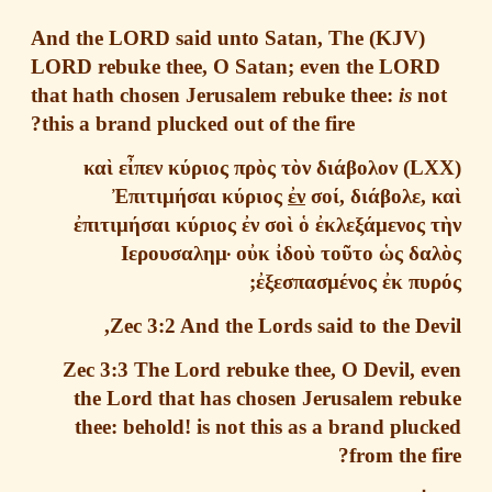
The
And the LORD said unto Satan,
(KJV)
LORD rebuke thee
, O Satan; even the LOR
that hath chosen Jerusalem rebuke thee:
is
n
this a brand plucked out of the fire?
κα
ὶ
ε
ἶ
πεν
κ
ύ
ριος
πρ
ὸ
ς
τ
ὸ
ν
δι
ά
βολον
Ἐ
πιτιμ
ή
σαι
κ
ύ
ριος
ἐ
ν
σο
ί
,
δι
ά
βολε
,
ἐ
πιτιμ
ή
σαι
κ
ύ
ριος
ἐ
ν
σο
ὶ
ὁ
ἐ
κλεξ
ά
μενος
Ιερουσαλημ·
ο
ὐ
κ
ἰ
δο
ὺ
το
ῦ
το
ὡ
ς
δα
;
ἐ
ξεσπασμ
έ
νος
ἐ
κ
πυ
Zec 3:2
And the Lords said to the De
Zec 3:3
The Lord rebuke thee
, O Devil, 
the Lord that has chosen Jerusalem re
thee: behold! is not this as a brand plu
from the f