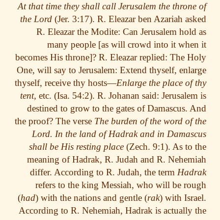
At that time they shall call Jerusalem the thron
the Lord
(Jer. 3:17). R. Eleazar ben Azariah a
R. Eleazar the Modite: Can Jerusalem hol
many people [as will crowd into it whe
becomes His throne]? R. Eleazar replied: The 
One, will say to Jerusalem: Extend thyself, enl
thyself, receive thy hosts—
Enlarge the place of
tent,
etc. (Isa. 54:2). R. Johanan said: Jerusale
destined to grow to the gates of Damascus.
the proof? The verse
The burden of the word of
Lord. In the land of Hadrak and in Dama
shall be His resting place
(Zech. 9:1). As to
meaning of Hadrak, R. Judah and R. Nehe
differ. According to R. Judah, the term
Had
refers to the king Messiah, who will be r
(
had
) with the nations and gentle (
rak
) with Isr
According to R. Nehemiah, Hadrak is actually