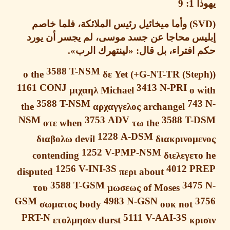
ا
1: 9
وأما ميخائيل رئيس الملائكة، فلما خاصم
يس محاجا عن جسد موسى، لم يجسر أن يورد
افتراء، بل قال
: «
لينتهرك الرب
».
3588
T-NSM
ο
the
δε
Yet
1161
CONJ
3413
N-PRI
μιχαηλ
Michael
ο
w
3588
T-NSM
74
the
αρχαγγελος
archangel
NSM
3753
ADV
3588
T-
οτε
when
τω
the
1228
A-DSM
διαβολω
devil
διακρινομε
1252
V-PMP-NSM
contending
διελεγετ
1256
V-INI-3S
4012
P
disputed
περι
about
3588
T-GSM
347
του
μωσεως
of Moses
GSM
4983
N-GSN
3
σωματος
body
ουκ
not
PRT-N
5111
V-AAI-3S
ετολμησεν
durst
κρ