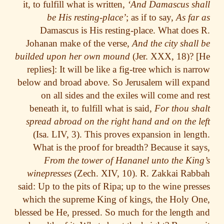
it, to fulfill what is written,
‘And Damascus sh
be His resting-place’
; as if to say,
As fa
Damascus is His resting-place. What doe
Johanan make of the verse,
And the city shal
builded upon her own mound
(Jer. XXX, 18)?
replies]: It will be like a fig-tree which is na
below and broad above. So Jerusalem will ex
on all sides and the exiles will come and 
beneath it, to fulfill what is said,
For thou s
spread abroad on the right hand and on the 
(Isa. LIV, 3). This proves expansion in len
What is the proof for breadth? Because it s
From the tower of Hananel unto the Ki
winepresses
(Zech. XIV, 10). R. Zakkai Ra
said: Up to the pits of Ripa; up to the wine pre
which the supreme King of kings, the Holy 
blessed be He, pressed. So much for the length