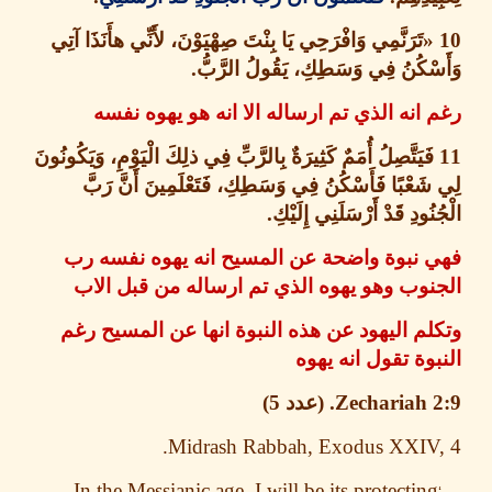
تَرَنَّمِي وَافْرَحِي يَا بِنْتَ صِهْيَوْنَ، لأَنِّي هأَنَذَا آتِي
ْكُنُ فِي وَسَطِكِ، يَقُولُ الرَّبُّ
.
انه الذي تم ارساله الا انه هو يهوه نفسه
َيَتَّصِلُ أُمَمٌ كَثِيرَةٌ بِالرَّبِّ فِي ذلِكَ الْيَوْمِ، وَيَكُونُونَ
َعْبًا فَأَسْكُنُ فِي وَسَطِكِ، فَتَعْلَمِينَ أَنَّ رَبَّ
ُودِ قَدْ أَرْسَلَنِي إِلَيْكِ
.
 نبوة واضحة عن المسيح انه يهوه نفسه رب
وب وهو يهوه الذي تم ارساله من قبل الاب
م اليهود عن هذه النبوة انها عن المسيح رغم
وة تقول انه يهوه
Zechariah 2:
عدد
5)
Midrash Rabbah, Exodus XXIV
In the Messianic age
, I will be its protectin