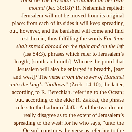
construe
The city shall be builded on her
mound
(Jer. 30:18)? R. Nehemiah repl
Jerusalem will not be moved from its orig
place: from each of its sides it will keep sprea
out, however, and the banished will come and 
rest therein, thus fulfilling the words
For 
shalt spread abroad on the right and on the 
(Isa 54:3), phrases which refer to Jerusal
length, [south and north]. Whence the proof 
Jerusalem will also be enlarged in breadth, [
and west]? The verse
From the tower of Han
unto the king’s “hollows”
(Zech. 14:10), the lat
according to R. Berechiah, referring to the Oc
but, according to the elder R. Zakkai, the ph
refers to the harbor of Jaffa. And the two do
really disagree as to the extent of Jerusal
spreading to the west: for he who says, “unto
Ocean” construes the verse as referring to