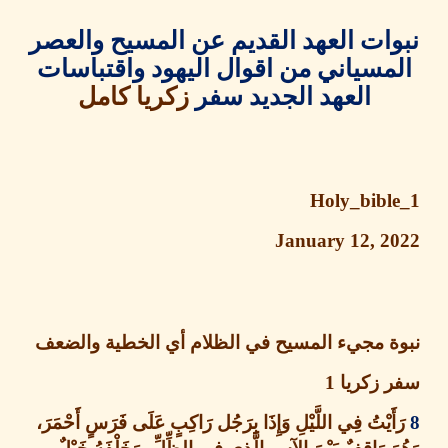
ات العهد القديم عن المسيح والعصر
مسياني من اقوال اليهود واقتباسات
العهد الجديد سفر
زكريا كامل
Holy_bibl
January 12, 2
ة مجيء المسيح في الظلام أي الخطية والضعف
 زكريا
1
َيْتُ فِي اللَّيْلِ وَإِذَا بِرَجُل رَاكِبٍ عَلَى فَرَسٍ أَحْمَرَ،