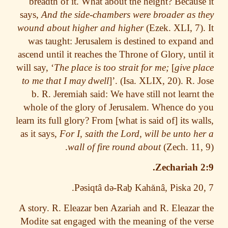
breadth of it. What about the height? Becaus
says,
And the side-chambers were broader as 
wound about higher and higher
(Ezek. XLI, 7)
was taught: Jerusalem is destined to expand
ascend until it reaches the Throne of Glory, unti
will say, ‘
The place is too strait for me;
[
give p
to me that I may dwell
]’. (Isa. XLIX, 20). R. 
b. R. Jeremiah said: We have still not learnt
whole of the glory of Jerusalem. Whence do
learn its full glory? From [what is said of] its wa
as it says,
For I, saith the Lord, will be unto h
wall of fire round about
(Zech. 11,
Zechariah 
P
ə
siqtâ d
ə
-Ra
ḇ
Kah
ă
nâ
, Piska 20
A story. R. Eleazar ben Azariah and R. Eleazar
Modite sat engaged with the meaning of the v