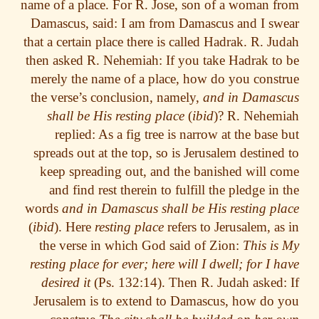
name of a place. For R. Jose, son of a woman 
Damascus, said: I am from Damascus and I s
that a certain place there is called Hadrak. R. J
then asked R. Nehemiah: If you take Hadrak t
merely the name of a place, how do you cons
the verse’s conclusion, namely,
and in Damas
shall be His resting place
(
ibid
)? R. Nehe
replied: As a fig tree is narrow at the base
spreads out at the top, so is Jerusalem destine
keep spreading out, and the banished will 
and find rest therein to fulfill the pledge in
words
and in Damascus shall be His resting p
(
ibid
). Here
resting place
refers to Jerusalem, a
the verse in which God said of Zion:
This i
resting place for ever; here will I dwell; for I 
desired it
(Ps. 132:14). Then R. Judah asked
Jerusalem is to extend to Damascus, how do