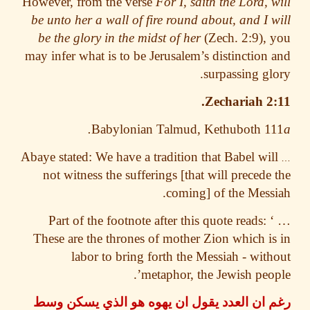
However, from the verse
For I, saith the Lord, 
be unto her a wall of fire round about, and I 
be the glory in the midst of her
(Zech. 2:9),
may infer what is to be Jerusalem’s distinction
surpassing gl
Zechariah 2
Babylonian Talmud, Kethuboth 1
Abaye stated: We have a tradition that Babel wi
not witness the sufferings [that will preced
.
coming] of the Mes
Part of the footnote after this quote reads:
These are the thrones of mother Zion which i
labor to
bring forth the Messiah
- wit
metaphor, the Jewish peop
 ان العدد يقول ان يهوه هو الذي يسكن وسط