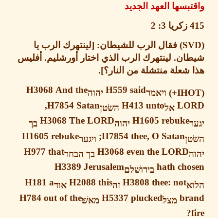
بسها العهد الجديد
زكريا
3: 2
فقال الرب للشيطان
: [
لينتهرك الرب
يا
ان
.
لينتهرك الرب الذي اختار أورشليم
.
أفليس
شعلة منتشلة من النار؟
].
H3068
And the
H559
said
ויאמר
יהוה
H7854
Satan,
H413
unto
LO
אל
השׂטן
H3068 The LORD
H1605 rebuke
יהוה
בך
H1605
rebuke
H7854
thee, O Satan;
ן
ויגער
H977
that
H3068
even the LORD
בך
הבחר
H3389
Jerusalem
hath cho
בירושׁלם
H181
a
H2088
this
H3808
thee: not
א
זה
אוד
H784
out of the
H5337
plucked
br
מצל
מאשׁ׃