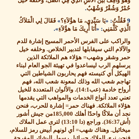
َ وَاقِفٌ بَيْنَ الآسِ الَّذِي فِي الظِّلِّ، وَخَلْفَهُ خَيْلٌ
ٌ وَشُقْرٌ وَشُهْبٌ
.
قُلْتُ
: «
يَا سَيِّدِي، مَا هؤُلاَءِ؟
»
فَقَالَ لِي الْمَلاَكُ
ي كَلَّمَنِي
: «
أَنَا أُرِيكَ مَا هؤُلاَءِ
».
راكب على الفرس الأحمر المسيح إشارة للدم
لام التي سيقابلها لتدبير الخلاص
.
وخلفه خيل
 وشقر وشهب
=
هؤلاء هم الملائكة الذين
هم الرب ليساعدوا في تهيئة الجو العام لبناء
كل أي كنيسته فهم يحاربون الشياطين التي
جم شعب الله وذلك لمعونة شعب الله، فهم
اح خادمة
(
عب
14:1).
والألوان المتعددة للخيل
 تعدد أنواع الخدمات والمواهب التي يقدمها
ء الملائكة
.
فهناك حمر
=
إشارة للحرب، فنحن
أن ملاكًا واحدًا أهلك
185,000
من جيش أشور
36:37).
وراجع
(
دا
13:10)
لترى عمل الملاك
ئيل
.
وهناك شهب
=
أي لونهم أبيض رمز للسلام،
 نرى الملاك جبرائيل رسول البشائر المفرحة
.