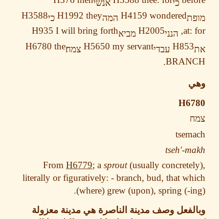
כי
אנשׁי
H3588
H1992
they
H4159
wondered
ת
המה
כי
H935
I will bring forth
H2005
at:
הנני
מביא
H6780
the
H5650
my servant
H85
עבדי
צמח
BRAN
H6
tsem
tseh'-
From
H6779
; a
sprout
(usually concrete
literally or figuratively: - branch, bud, that w
(where) grew (upon), spring (-i
فعل وصف مدينة الناصرة هي مدينة معزولة