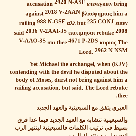
2920
N-ASF
accusation
επενεγκειν
br
2018
V-2AAN
against
βλασφημιας
hi
988
N-GSF
235
CONJ
railing
αλλ
but
ε
2036
V-2AAI-3S
2
said
επιτιμησαι
rebuke
V-AAO-3S
4671 P-2DS
σοι
thee
κυριος
2962 N-
Lord.
Yet Michael the archangel, when
contending with the devil he disputed about
body of Moses, durst not bring against h
railing accusation, but said,
The Lord reb
t
ري يتفق مع السبعينية والعهد الجديد
بعينية تتشابه مع العهد الجديد فيما عدا فرق
 في ترتيب الكلمات فالسبعينية لينتهر الرب
 بدل من ينتهرك الرب