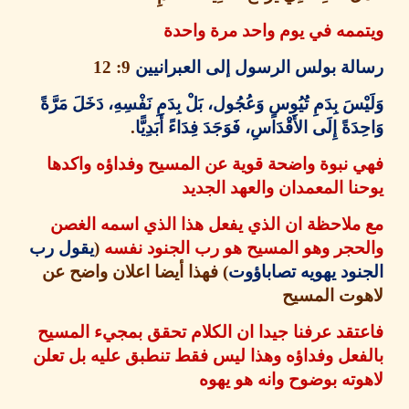
مه في يوم واحد مرة واحدة
ة بولس الرسول إلى العبرانيين
9: 12
ْسَ بِدَمِ تُيُوسٍ وَعُجُول، بَلْ بِدَمِ نَفْسِهِ، دَخَلَ مَرَّةً
َةً إِلَى الأَقْدَاسِ، فَوَجَدَ فِدَاءً أَبَدِيًّا
.
نبوة واضحة قوية عن المسيح وفداؤه واكدها
ا المعمدان والعهد الجديد
ملاحظة ان الذي يفعل هذا الذي اسمه الغصن
حجر وهو المسيح هو رب الجنود نفسه
(
يقول رب
ود يهويه تصاباؤوت
)
فهذا أيضا اعلان واضح عن
وت المسيح
قد عرفنا جيدا ان الكلام تحقق بمجيء المسيح
عل وفداؤه وهذا ليس فقط تنطبق عليه بل تعلن
ته بوضوح وانه هو يهوه