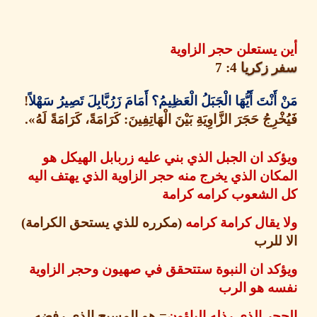
يستعلن حجر الزاوية
 زكريا
4: 7
َنْتَ أَيُّهَا الْجَبَلُ الْعَظِيمُ؟ أَمَامَ زَرُبَّابِلَ تَصِيرُ سَهْلاً
!
رِجُ حَجَرَ الزَّاوِيَةِ بَيْنَ الْهَاتِفِينَ
:
كَرَامَةً، كَرَامَةً لَهُ
».
د ان الجبل الذي بني عليه زربابل الهيكل هو
ان الذي يخرج منه حجر الزاوية الذي يهتف اليه
الشعوب كرامه كرامة
يقال كرامة كرامه
(
مكرره للذي يستحق الكرامة
)
للرب
د ان النبوة ستتحقق في صهيون وحجر الزاوية
ه هو الرب
ر الذي رذله الباؤون
=
هو المسيح الذي رفضه