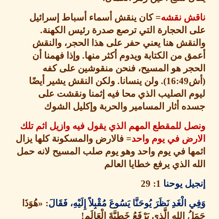
ش نقشه
=
كان ينقش أسماء أسباط إسرائيل
 الحجارة التي ترصع صدرة رئيس الكهنة
.
قش هنا يعني حفر على هذا الحجر، والنقش
 من الكتابة ويدوم أكثر منها
.
وإذا فهمنا أن
جر هو المسيح، فنحن منقوشين على كفه
16:49).
ولن ينسانا
.
ولكن النقش يشير أيضًا
 الصليب الذي محا فيه إثمنا ونقشت على
 أثار المسامير والحربة وإكليل الشوك
 للمقطع المهم الذي يقول فيه وازيل اثم تلك
رض في يوم واحد
=
فالارض والمسكونة كلها يزال
ا في يوم واحد وهو يوم صلب المسيح لانه حمل
 الذي يرفع خطايا العالم
ل يوحنا
1: 29
الْغَدِ نَظَرَ يُوحَنَّا يَسُوعَ مُقْبِلاً إِلَيْهِ، فَقَالَ
: «
هُوَذَا
 اللهِ الَّذِي يَرْفَعُ خَطِيَّةَ الْعَالَمِ
!