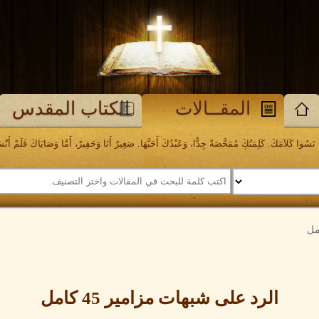
المقــالات
الكتاب المقدس
َسُوا كَلاَمَكَ. كَلِمَتُكَ مُمَحَّصَةٌ جِدًّا، وَعَبْدُكَ أَحَبَّهَا. صَغِيرٌ أَنَا وَحَقِيرٌ، أَمَّا وَصَايَاكَ فَلَمْ أَنْسَهَا. مز
الرد على شبهات مزامير
45
كامل