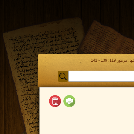
مور 119: 139 - 141