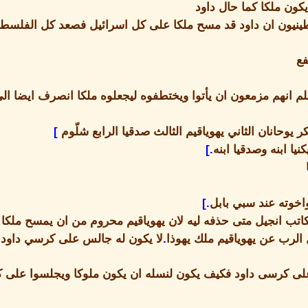
ون ملكا كما حال داود
نيون ان داود قد مسح ملكا على كل اسرائيل فصعد كل الفلسطين
فع
لم انهم مزمعون ان يأتوا ويختطفوه ليجعلوه ملكا انصرف ايضا ا
كر يوحانان الثاني يهوياقيم الثالث صدقيا الرابع شلّوم
]
كنيا ابنه وصدقيا ابنه
.]
واخوته عند سبي بابل
.]
اتب انجيل متى حذفه ليه لان يهوياقيم محروم من ان يمسح ملك
 الرب عن يهوياقيم ملك يهوذا
.
لا يكون له جالس على كرسي داود و
لى كرسى داود فكيف يكون لنسله ان يكون ملوكا ويجلسوا على 