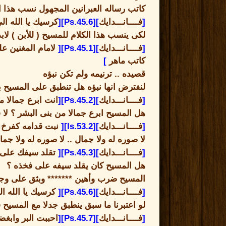
كاتب رساله العبرانين المجهول نسب هذا ا
[
فــــانـــدايك
][Ps.45.6][
كرسيك يا الله ال
لكى ينسب هذا الكلام للمسيح
(
للأبن
)
لاب
[
فــــانـــدايك
][Ps.45.1][
لامام المغنين 
كاتب ماهر
]
قصيده
..
ترنيمه ولم تكن نبؤه
لنفترض انها نبؤه هل تنطبق على المسيح با
[
فــــانـــدايك
][Ps.45.2][
انت ابرع جمالا م
ه
ل المسيح ابرع جمالا من بنى البشر ؟ لا 
[
فــــانـــدايك
][Is.53.2][
نبت قدامه كفرخ و
لا صوره له ولا جمال
..
لا صوره له ولا جم
[
فــــانـــدايك
][Ps.45.3][
تقلد سيفك على ف
هل المسيح كان يقلد سيفه على فخذه ؟
المسيح ضرب وأهين
*******
وبثق على وج
[
فــــانـــدايك
][Ps.45.6][
كرسيك يا الله ال
لو اعتبرنا ما سبق ينطبق جدلا مع المسيح
[
فــــانـــدايك
][Ps.45.7][
احببت البر وابغض