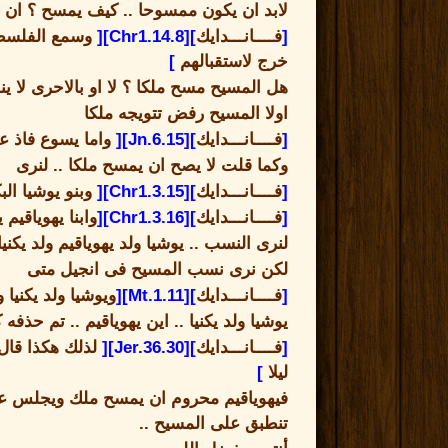
لابد ان يكون ممسوحا
..
كيف يمسح ؟ ان يك
[
فــــانـــدايك
][Chr1.14.8][
وسمع الفلسطي
خرج لاستقبالهم
]
هل المسيح مسح ملكا ؟ لا او بالاحرى لا ين
اولا المسيح رفض تتويجه ملكا
[
فــــانـــدايك
][Jn.6.15][
واما يسوع فاذ ع
وكما قلت لا يصح ان يمسح ملكا
..
لنرى
[
فــــانـــدايك
][Chr1.3.15][
وبنو يوشيا الب
[
فــــانـــدايك
][Chr1.3.16][
وابنا يهوياقيم ي
لنرى النسب
..
يوشيا ولد يهوياقيم ولد يكنيا
لكن نرى نسب المسيح فى انجيل متى
[
فــــانـــدايك
][Mt.1.11][
ويوشيا ولد يكنيا 
يوشيا ولد يكنيا
..
اين يهوياقيم
..
تم حذفه ك
[
فــــانـــدايك
][Jer.36.30][
لذلك هكذا قال
ليلا
]
فيهوياقيم محروم ان يمسح ملك ويجلس ع
تنطبق على المسيح
..