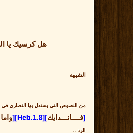
هل كرسيك يا ال
الشبهة
من النصوص التى يستدل بها النصارى فى ا
[
فــــانـــدايك
][Heb.1.8][
واما 
الرد
..