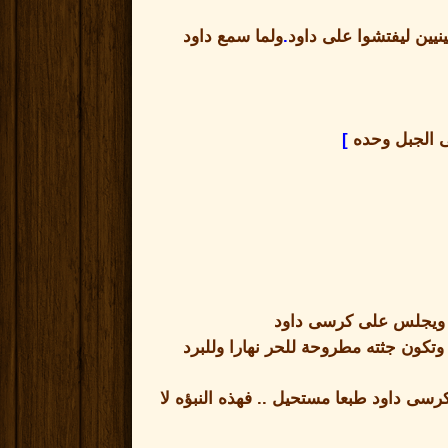
يين ليفتشوا على داود
.
ولما سمع داود
لى الجبل وحده
]
ا ويجلس على كرسى داود
تكون جثته مطروحة للحر نهارا وللبرد
كرسى داود طبعا مستحيل
..
فهذه النبؤه لا