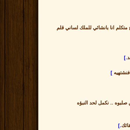
متكلم انا بانشائي للملك لساني قلم
د
.]
فنشتهيه
]
 صلبوه
..
نكمل لحد النبؤه
ائك
.]