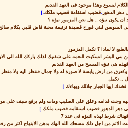
لكلام ليسوع وهذا موجود فى العهد القديم
ى دهر الدهور
.
قضيب استقامة قضيب ملكك
.]
د ان يكون نبؤه
..
هل نص المزمور نبؤه ؟
على السوسن لبني قورح
قصيدة ترنيمة
محبة فاض قلبي بكلام صالح 
لطبع لا لماذا ؟ نكمل المزمور
ن بني البشر
.
انسكبت النعمة على شفتيك لذلك باركك الله الى الاب
فهذه هى نبؤه المسيح من العهد القديم
كعرق من ارض يابسة لا صورة له ولا جمال فننظر اليه ولا منظر 
ال
..
نكمل
خذك ايها الجبار جلالك وبهاءك
]
هه وجث قدامه وعلق على الصليب ومات ولم يرفع سيف على من
ى دهر الدهور
.
قضيب استقامة قضيب ملكك
]
 فهناك شرط لهذه النبؤه فى عدد
7
ت الاثم من اجل ذلك مسحك الله الهك بدهن الابتهاج اكثر من رفق