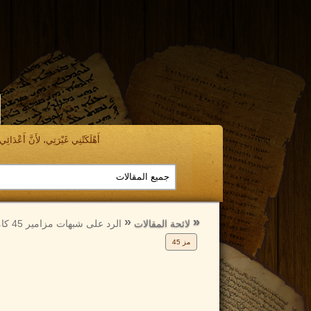
أَهْلَكَتْنِي غَيْرَتِي، لأَنَّ أَعْدَائِي ن
الرجوع
الرجوع
إلى
إلى
لائحة المقالات
الرد على شبهات مزامير 45 كامل
مز 45