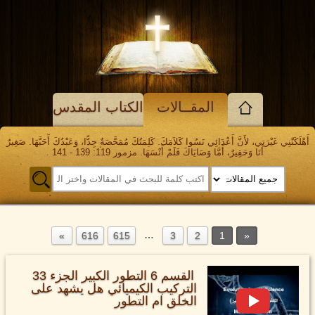
المقــالات
الكتاب المقدس
أَهْلَكَتْنِي غَيْرَتِي، لأَنَّ أَعْدَائِي نَسُوا كَلاَمَكَ. كَلِمَتُكَ مُمَحَّصَةٌ جِدًّا، وَعَبْدُكَ أَحَبَّهَا. صَغِيرٌ
أَنَا وَحَقِيرٌ، أَمَّا وَصَايَاكَ فَلَمْ أَنْسَهَا. مزمور 119: 139 - 141
…
616
615
3
2
1
القسم 6 التطور الكبير الجزء 33
التركيب الكيميائي هل يشهد على
الخلق ام التطور