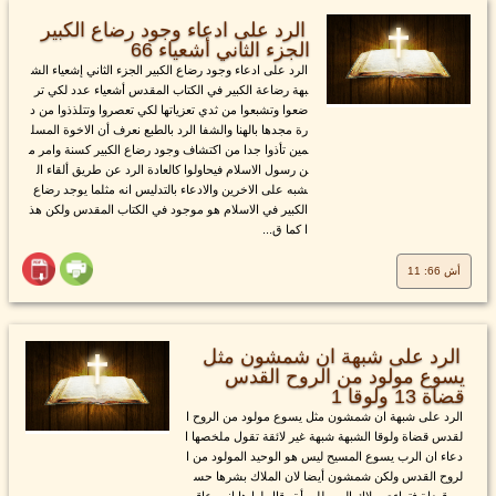
الرد على ادعاء وجود رضاع الكبير
الجزء الثاني أشعياء 66
الرد على ادعاء وجود رضاع الكبير الجزء الثاني إشعياء الش
بهة رضاعة الكبير في الكتاب المقدس أشعياء عدد لكي تر
ضعوا وتشبعوا من ثدي تعزياتها لكي تعصروا وتتلذذوا من د
رة مجدها بالهنا والشفا الرد بالطبع نعرف أن الاخوة المسل
مين تأذوا جدا من اكتشاف وجود رضاع الكبير كسنة وامر م
ن رسول الاسلام فيحاولوا كالعادة الرد عن طريق ألقاء ال
شبه على الاخرين والادعاء بالتدليس انه مثلما يوجد رضاع
الكبير في الاسلام هو موجود في الكتاب المقدس ولكن هذ
ا كما ق...
أش 66: 11
الرد على شبهة ان شمشون مثل
يسوع مولود من الروح القدس
قضاة 13 ولوقا 1
الرد على شبهة ان شمشون مثل يسوع مولود من الروح ا
لقدس قضاة ولوقا الشبهة شبهة غير لائقة تقول ملخصها ا
دعاء ان الرب يسوع المسيح ليس هو الوحيد المولود من ا
لروح القدس ولكن شمشون أيضا لان الملاك بشرها حس