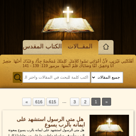
المقــالات
الكتاب المقدس
أَهْلَكَتْنِي غَيْرَتِي، لأَنَّ أَعْدَائِي نَسُوا كَلاَمَكَ. كَلِمَتُكَ مُمَحَّصَةٌ جِدًّا، وَعَبْدُكَ أَحَبَّهَا. صَغِيرٌ
أَنَا وَحَقِيرٌ، أَمَّا وَصَايَاكَ فَلَمْ أَنْسَهَا. مزمور 119: 139 - 141
…
616
615
3
2
1
هل متى الرسول استشهد على
ايمانه بالرب يسوع
هل متى الرسول استشهد على ايمانه بالرب يسوع بمعونة
الرب بدأت في سلسلة ملفات ردا على من يحاولوا انكار ا