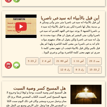
أين قيل بالأنبياء انه سيدعى ناصريا
أين قيل بالأنبياء انه سيدعى ناصريا متى متي وأتى وسكن ف
ي مدينة يقال لها ناصرة لكي يتم ما قيل بالأنبياء إنه سيدع
ى ناصريا الشبهة لا يوجد نبوة في العهد القديم انه سيدعي
ناصريا وللرد متى البشير لم يقول ان هناك نبوة محددة تق
ول انه سيدعى ناصريا ولكن يقول ان هناك مفهوم نبوات
عام انه يدعى ناصريا من معنى كلمة الناصرة ولهذا لم يقل
قيل بالنبي ولكن قيل بالانبياء فيجب ان نفهم معني كلمة نا
صري ثم نفهم معنى كلمة الناصرة يوناني وعبري اليونا...
مت 2: 23
أش 11: 1
أش 60: 21
أش 4: 2
أر 23: 5
أر 33: 15
زك 3: 8
زك 6: 12
هل المسيح كسر وصية السبت
هل المسيح كسر وصية السبت يوحنا و لوقا ارميا وخروج ال
شبهة المسيح كسر السبت الكتاب المقدس فحالا برئ الإن
سان وحمل سريره ومشى وكان في ذلك اليوم سبت الكتا
ب المقدس قال هذا وتفل على الارض وصنع من التفل طين