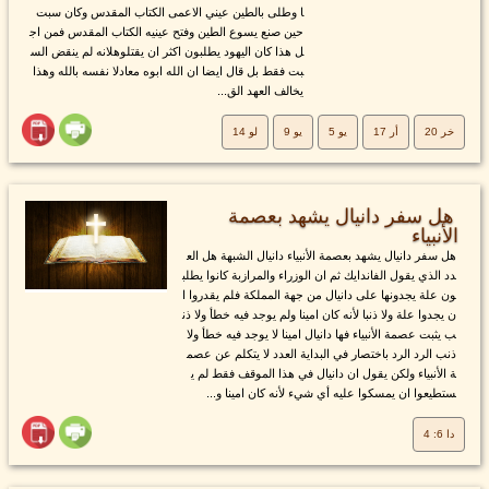
ا وطلى بالطين عيني الاعمى الكتاب المقدس وكان سبت
حين صنع يسوع الطين وفتح عينيه الكتاب المقدس فمن اج
ل هذا كان اليهود يطلبون اكثر ان يقتلوهلانه لم ينقض الس
بت فقط بل قال ايضا ان الله ابوه معادلا نفسه بالله وهذا
يخالف العهد الق...
خر 20
أر 17
يو 5
يو 9
لو 14
هل سفر دانيال يشهد بعصمة
الأنبياء
هل سفر دانيال يشهد بعصمة الأنبياء دانيال الشبهة هل الع
دد الذي يقول الفاندايك ثم ان الوزراء والمرازبة كانوا يطلب
ون علة يجدونها على دانيال من جهة المملكة فلم يقدروا ا
ن يجدوا علة ولا ذنبا لأنه كان امينا ولم يوجد فيه خطأ ولا ذن
ب يثبت عصمة الأنبياء فها دانيال امينا لا يوجد فيه خطأ ولا
ذنب الرد الرد باختصار في البداية العدد لا يتكلم عن عصم
ة الأنبياء ولكن يقول ان دانيال في هذا الموقف فقط لم ي
ستطيعوا ان يمسكوا عليه أي شيء لأنه كان امينا و...
دا 6: 4