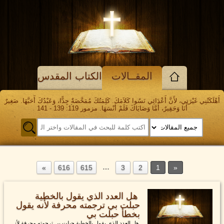
المقــالات
الكتاب المقدس
أَهْلَكَتْنِي غَيْرَتِي، لأَنَّ أَعْدَائِي نَسُوا كَلاَمَكَ. كَلِمَتُكَ مُمَحَّصَةٌ جِدًّا، وَعَبْدُكَ أَحَبَّهَا. صَغِيرٌ
أَنَا وَحَقِيرٌ، أَمَّا وَصَايَاكَ فَلَمْ أَنْسَهَا. مزمور 119: 139 - 141
…
616
615
3
2
1
هل العدد الذي يقول بالخطية
حبلت بي ترجمته محرفة لأنه يقول
بخطأ حبلت بي
هل العدد الذي يقول بالخطية حبلت بي ترجمته محرفة لأن