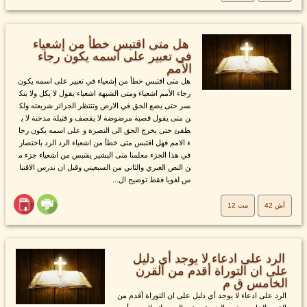
هل متى اقتبس خطأ من إشعياء
في تعبير على اسمه يكون رجاء
الأمم
هل متى اقتبس خطأ من إشعياء في تعبير على اسمه يكون
رجاء الأمم اشعياء ومتى الشبهة اشعياء يقول لا يكل ولا ينك
سر حتى يضع الحق في الارض وتنتظر الجزائر شريعته ولك
ن متى يقول قصبة مرضوضة لا يقصف و فتيلة مدخنة لا ي
طفئ حتى يخرج الحق الى النصرة و على اسمه يكون رجا
ء الامم فهل اقتبس متى خطأ من اشعياء الرد الرد باختصار
في هذا الجزء معلمنا متى البشير يقتبس من اشعياء جزء م
ن النص العبري والثاني من السبعيني وقبل ان ندرس الاقتبا
س لغويا فقط توضيح ال...
أش 42
مت 12
الرد على ادعاء لا يوجد أي دليل
على ان التوراة أقدم من القرن
الخامس ق م
الرد على ادعاء لا يوجد أي دليل على ان التوراة أقدم من