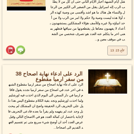
قتل أيام الشبهة أخبار الأيام الثاني حتى ان كل من لا يطل
ب الرب إله اسرائيل يقتل من الصغير الى الكبير من الرجا
ل والنساء هل هناك ما هو اشد وأقسى من وصية كهذه الر
د أولا هذه ليست وصية ولا حكم ولا امر من الرب ولا من أ
حد انبياؤه ولا غيره وللأسف هؤلاء المشككين يستشهدون ب
أعداد لا يفهمون معناها بل يقتطعونها من سياقها فتظهر بم
عنى اخر ما يتكلم عنه العدد هو تصرف شخصي من الشع
ب في موقف معين و...
٢أخ 15: 13
الرد على ادعاء نهاية اصحاح 38
من سفر ارميا مقطوع
الرد على ادعاء نهاية اصحاح من سفر ارميا مقطوع الشبه
ة في اخر عدد في اصحاح من سفر ارميا نجده يقول فاقا
م ارميا في دار السجن الى اليوم الذي اخذت فيه اورشليم
ولما اخذت اورشليم ونجد بقية الكلام مقطوع اليس هذا دل
يل على التحريف الرد الحقيقة واضح ان المشكك لم يبحث
بل وجد عدد لم يفهمه ولم يقرأ ما بعده فادعى التحريف فا
لإجابة باختصار ان كمالة العدد هو في الاصحاح التالي وقبل
عرض العدد أحد ان أوضح شيء سريع متى تم تقسيم العه
د القديم الى اصحاحا...