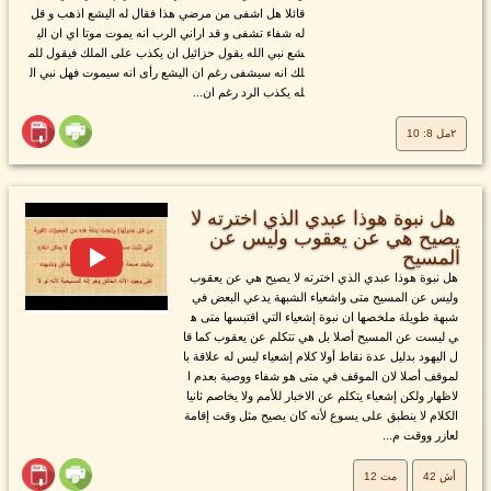
قائلا هل اشفى من مرضي هذا فقال له اليشع اذهب و قل
له شفاء تشفى و قد اراني الرب انه يموت موتا اي ان الي
شع نبي الله يقول حزائيل ان يكذب على الملك فيقول للم
لك انه سيشفى رغم ان اليشع رأى انه سيموت فهل نبي ال
له يكذب الرد رغم ان...
٢مل 8: 10
هل نبوة هوذا عبدي الذي اخترته لا
يصيح هي عن يعقوب وليس عن
المسيح
هل نبوة هوذا عبدي الذي اخترته لا يصيح هي عن يعقوب
وليس عن المسيح متى واشعياء الشبهة يدعي البعض في
شبهة طويلة ملخصها ان نبوة إشعياء التي اقتبسها متى ه
ي ليست عن المسيح أصلا بل هي تتكلم عن يعقوب كما قا
ل اليهود بدليل عدة نقاط أولا كلام إشعياء ليس له علاقة با
لموقف أصلا لان الموقف في متى هو شفاء ووصية بعدم ا
لاظهار ولكن إشعياء يتكلم عن الاخبار للأمم ولا يخاصم ثانيا
الكلام لا ينطبق على يسوع لأنه كان يصيح مثل وقت إقامة
لعازر ووقت م...
أش 42
مت 12