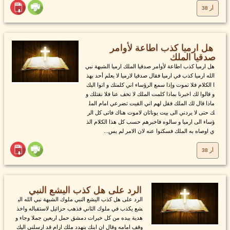
أر 38
هل ارميا كذب اطاعة لأوامر
صدقيا الملك
هل ارميا كذب اطاعة لأوامر صدقيا الملك ارميا الشبهة نبي
الله ارميا كذب في ارميا فقال صدقيا لارميا لا يعلم أحد بهذ
ا الكلام فلا تموت وإذا سمع الرؤساء اني كلمتك و اتوا اليك
و قالوا لك اخبرنا بماذا كلمت الملك لا تخف عنا فلا نقتلك و
ماذا قال لك الملك فقل لهم اني القيت تضرعي امام المل
ك حتى لا يردني الى بيت يوناثان لاموت هناك فاتى كل الر
ؤساء الى ارميا و سالوه فاخبرهم حسب كل هذا الكلام الذ
ي اوصاه به الملك فسكتوا عنه لان الامر لم يس...
أر 38
الرد على هل كذب اليشع النبي
الرد على هل كذب اليشع النبي ملوك الشبهة نبي الله الي
شع يكذب في ملوك الثاني فذهب حزائيل لاستقباله واخذ
هدية بيده من كل خيرات دمشق حمل اربعين جملا وجاء و
وقف امامه وقال ان ابنك بنهدد ملك ارام قد ارسلني اليك