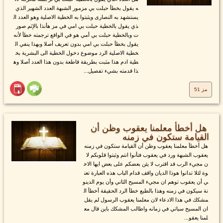
ه يقول بخطأ حبلت بي مزمور الشبهة العدد الشهير الذي
يستشهد به النصارى ويثبتوا به الخطية الاصلية وهو العدد ال
ذي يقول بالخطية حبلت بي امي في مز هأنذا بالإثم صور
ت وبالخطية حبلت بي أمي هو في الواقع ترجمته خطأ لأنه
يقول بخطأ حبلت بي امي بدون تعريف أصلا وبهذا ينفي ال
خطية الاصلية الرد موضوع دخول الخطية الى البشرية بخ
طية ادم هذا مثبت بطريقة قاطعة بدون هذا العدد أصلا وه
ذا قدمته بشيء تفصيل...
مز 51
هل أخطأ معلمنا يعقوب وظن أن
القيامة ستكون في زمنه
هل أخطأ معلمنا يعقوب وظن أن القيامة ستكون في زمنه
يعقوب الشبهة ورد في يعقوب فتأنوا انتم وثبتوا قلوبكم لا
ن مجيء الرب قد اقترب لا يئن بعضكم على بعض ايها الاخ
وة لئلا تدانوا هوذا الديان واقف قدام الباب هذه العبارة تعن
ي أن يعقوب توهم ان مجيء المسيح الثاني وأن يوم الدينو
نة سيكون في زمنه وهذا بالطبع خطأ الرد الحقيقة أخطأ ال
مشكك في هذا الادعاء لان معلمنا يعقوب الرسول لم يقل
ان المسيح سياتي في زمانه واطالب المشكك باين قال مع
لمنا يعقو...