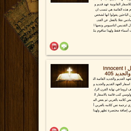
اسفار القانونية عهد قديم و
 م هذه القائمة هي تنسب ان
لباحثين يقولوا انها لشخص
دس نقلا بالفعل عن القدي
 القديس اثناسيوس ونصها ا
سماء فقط ولهذا ساقوم بتل
قائمة خطاب اينوسينت الأول Innocent I
لجديد 405
هد القديم والجديد القائمة الت
اسفار العهد القديم والجديد و
لروما في نهاية القرن الراب
وسي كتب قائمة بالاسفار ال
نص كلامه بالعربي ثم بعض الم
ي ترجمة نص كلامه بالعربي أ
ي إضافة مختصرة تظهر ولهذا