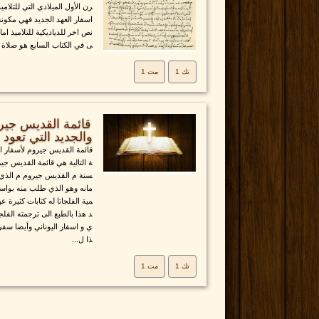
رن الأول الميلادي التي للتلام
اسفار العهد الجديد فهي مكون
نص اخر للدياديكية للتلاميذ اما
ى في الكتاب السابع هو صلاة ي
تك 1
مت 1
قائمة القديس جيرو
والجديد التي تعود لسنة
قائمة القديس جيروم لأسفار الع
ة التالية هي قائمة القديس جير
سنة م القديس جيروم م الذي ك
مانه وهو الذي طلب منه بواسطة
مية الفلجاتا له كتابات كثيرة ع
د هذا بالطبع الى ترجمته الفلجا
ي و اسفار اليوناني وأيضا سفر
ذا ل...
تك 1
مت 1