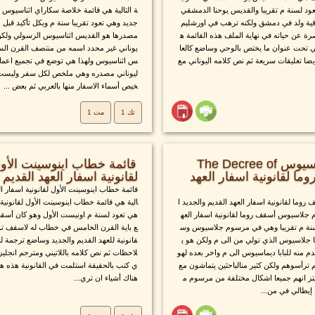
تعود لسنة م تقريبا والقديس يوحنا الدمشقي
ة التالية هي قائمة خلاصة سكاراي اثناسيوس لل
قية ولد في دمشق ولكنه ترهب في اورشليم
جديد وهي تعود تقريبا سنة م وبكل تأكيد قبل
 عن حياته في نهاية الملف هذه القائمة ه
مصدرها هو القديس اثناسيوس الرسولي ولكن ا
ي تحت عنوان ما يختص بالوحي وساضع كالعا
يوناني غير محدد اسمه من منتصف القرن السا
ضا تعليقات سريعة ثم نص كلامه اليوناني مع
س اثناسيوس ولهذا هي توضع في تجميع اعمال
ليوناني مصدره وهي ملخص لكل سفر وليست أ
خيص أسماء الاسفار منها بالعربي ثم بعض ...
تك 1
مت 1
قائمة مرسوم جلاسيوس The Decree of
سقف روما لقانونية اسفار العهد
لقانونية اسفار العهد القديم وا
قائمة خطاب اينوسينت الأول لقانونية اسفار الع
ما لقانونية اسفار العهد القديم والجديد ا
الية هي قائمة خطاب اينوسينت الأول لقانونية 
م جلاسيوس أسقف روما لقانونية اسفار العه
هي تعود لسنة م اونيست الأول وهو كان أسقف 
لسنة م تقريبا وهي في مرسوم جلاسيوس وس
ع باية القرن الخامس في خطاب له لاسقف تول
با جلاسيوس الذي تولي من الى م ولكن هو ي
قانونية للعهد القديم والجديد وساضع ترجمة ل
 منه للبابا ديماسيوس الى م واخر بعده لهو
لاحظات ثم نص كلامه باللاتيني ومترجم انجليز
ترأسوهم ولكن كثير منالباحثين يتماشون مع
ي كتب بالحقيقة استلمت في القانونية هذه ه
ز انهم جميعا اشكال مختلفة من مرسوم م
هناك أشياء ان تري...
يطالي في من...