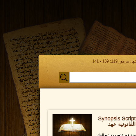
مور 119: 139 - 141
صة سكاراي Synopsis Scripturae
 القانونية عهد
نية عهد قديم وجديد م القائم