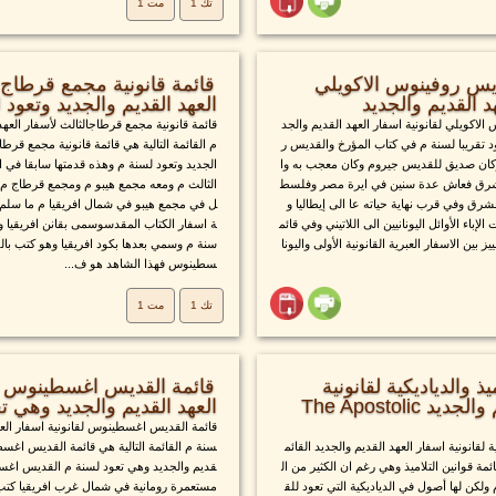
تك 1
مت 1
ديس روفينوس الاكويلي
قائمة قانونية مجمع قرطاج 
د القديم والجديد
العهد القديم والجديد وتعود لسنة
لاكويلي لقانونية اسفار العهد القديم والجد
قائمة قانونية مجمع قرطاجالثالث لأسفار العهد
د تقريبا لسنة م في كتاب المؤرخ والقديس ر
م القائمة التالية هي قائمة قانونية مجمع قرطا
كان صديق للقديس جيروم وكان معجب به وا
الجديد وتعود لسنة م وهذه قدمتها سابقا في
لشرق فعاش عدة سنين في ايرة مصر وفلسط
الثالث م ومعه مجمع هيبو م ومجمع قرطاج م 
شرق وفي قرب نهاية حياته عا الى إيطاليا و
ل في مجمع هيبو في شمال افريقيا م ما سلم ا
إباء الأوائل اليونانيين الى اللاتيني وفي قائم
ة اسفار الكتاب المقدسوسمى بقانن افريقيا و
 بين الاسفار العبرية القانونية الأولى واليونا
سنة م وسمي بعدها بكود افريقيا وهو كتب بال
سطينوس فهذا الشاهد هو ف...
تك 1
مت 1
يذ والدياديكية لقانونية
قائمة القديس اغسطينوس لق
اسفار العهد القديم والجديد The Apostolic
العهد القديم والجديد وهي تعود 
قائمة القديس اغسطينوس لقانونية اسفار العهد
ية لقانونية اسفار العهد القديم والجديد القائم
سنة م القائمة التالية هي قائمة القديس اغسطي
ئمة قوانين التلاميذ وهي رغم ان الكثير من ال
قديم والجديد وهي تعود لسنة م القديس اغ
 ولكن لها أصول في الدياديكية التي تعود للق
مستعمرة رومانية في شمال غرب افريقيا كتب في