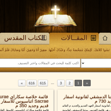
المقــالات
الكتاب المقدس
َسُوا كَلاَمَكَ. كَلِمَتُكَ مُمَحَّصَةٌ جِدًّا، وَعَبْدُكَ أَحَبَّهَا. صَغِيرٌ أَنَا وَحَقِيرٌ، أَمَّا وَصَايَاكَ فَلَمْ أَنْسَهَا. مز
…
616
615
3
2
1
ا الدمشقي لقانونية اسفار
قائمة خلا
7 م
Sacrae اثناسيوس للاسفار
قديم وجديد 350 م
انونية اسفار العهد القديم والجديد م القائم
ملف هي قائمة القديس يوحنا الدمشقي لقانونية
قائمة خلاصة سكاراي اثناسيوس للاسفار القانو