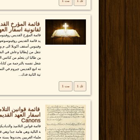
تك 1
مت 1
قائمة المؤرخ الق
لقانونية اسفار العه
قائمة المؤرخ القديس روفينوس ا
يد قائمة القديس روفينوسوتعو
وفينوس أسقف اكويلا الى م و
نتقل من إيطاليا وعاش في ا
ين طالبا ان يتعلم من كنائس ال
شغل نفسه بالترجمة من كتابات ال
ته اتبع القديس جيروم في التمييز
نية الثانية فذك...
تك 1
مت 1
قائمة قوانين التلام
Canons
قائمة قوانين التلاميذ والدياديك
ة التالية وهي هامة جدا وهي قا
علماء الغربيين يحددوها بسنة م