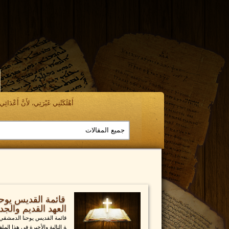
أَهْلَكَتْنِي غَيْرَتِي، لأَنَّ أَعْدَائِي ن
قائمة القديس يوحن
العهد القديم والجديد 30
قائمة القديس يوحنا الدمشقي لق
ة التالية والأخيرة في هذا ال