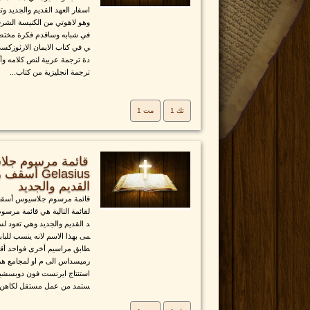
اسفار العهد القديم والجديد و
وهو لاهوتي من الكنيسة الشر
في شبابه وساقدم فكرة مختصرة
ي في كتاب الايمان الارثوزكس
دة ترجمة عربية لنص كلامه وأي
ترجمة انجليزية من كتاب...
تك 1
مت 1
Gelasius أ
القديم والجديد
قائمة مرسوم جلاسيوس أسقف رو
لقائمة التالية هي قائمة مرسو
د القديم والجديد وهي تعود 
مى بهذا الاسم لانه ينسب للبا
طابق مراسيم أخرى فواحد أقدم
رميسداس الى م او لمجامع هم 
استنتاج ايرنست فون دوبسشيت
ستمد من عمل مستقل لكاهن إ