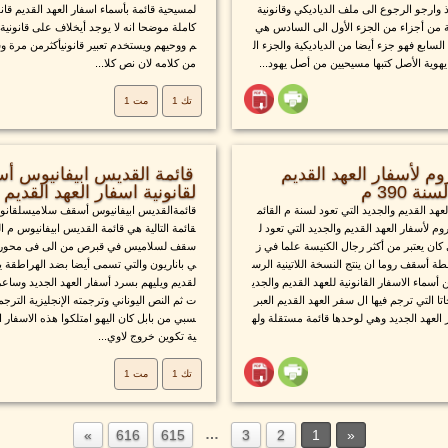
يذ وارجو الرجوع الى ملف الدياديكي وقانونية
لمسيحية قائمة بأسماء اسفار العهد القديم قانون
ة من أجزاء من الجزء الأول الى السادس هي
كاملة موضحا انه لا يوجد أيخلاف على قانوني
 السابع فهو جزء أيضا من الدياديكية والجزء ال
م ووحيهم ويستخدم تعبير قانونيأكثرمن مرة 
هوية الأصل كتبها مسيحيين من أصل يهود...
من كلامه لان نص كلا...
تك 1
مت 1
م لأسفار العهد القديم
قائمة القديس ابيفانيوس 
 390 م
لقانونية اسفار العهد القديم 
هد القديم والجديد التي تعود لسنة م القائم
قائمةالقديس ابيفانيوس أسقف سلاميسلقانونية
وم لأسفار العهد القديم والجديد التي تعود ل
قائمة التالية هي قائمة القديس ابيفانيوس م 
ان يعتبر من أكثر رجال الكنيسة علما في ز
سقف لسلاميس في قبرص من الى فى محور ر
 أسقف روما ان ينتج النسخة اللاتينية الرس
ي باناريون والتي تسمى أيضا بضد الهراطقة ي
ن أسماء الاسفار القانونية للعهد القديم والجدي
لقديم ويليهم بسرد أسفار العهد الجديد وساعر
تا التي ترجم فيها ال سفر العهد القديم العبر
ت ثم النص اليوناني وترجمته الإنجليزية الترج
 العهد الجديد وهي لوحدها قائمة مستقلة وله
سبي من بابل كان اليهو امتلكوا هذه الاسفار التالي
ية تكوين خروج لاوي...
تك 1
مت 1
…
616
615
3
2
1