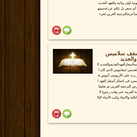
ية أولى وثانية والعهد الجديد
ة أي سفر بل تكلم عن قدسيته
وسأعرضالترجمة العربي لجزء
أسقف سلاميس
والجديد
اسفارالعهدالقديموالجديد ال
القديس ابيفانيوس الذي كان ا
ده على الأريوسى آتيوس ف
سرد فى إجمال أسفار العهد ا
ض الترجمة العربي ثم تعليقا
مة العربية حتى وقت رجوع ال
ة والانبياء وكتب الأنبياء التال