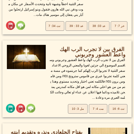
سفر التثنية اخطأ وشبهة ثانية وتتحدث الأسفار عن مكان م
وت ودفن نبي الله هارون فتقول وبنو إسرائيل ارتحلوا من
آبار بني يعقان إلى موسير هناك مات...
خر 7: 7
عد 33: 38
عد 33 : 39
تث 34: 7
الفرق بين لا تجرب الرب الهك
واعط العشور وجربوني
الفرق بين لا تجرب الرب الهك واعط العشور وجربوني وس
اقسم الموضوع الي جزئين لغويا والمعني الروحي الاعداد
سفر التثنية لا تجربوا الرب إلهكم كما جربتموه في مسة م
عني كلمة تجربوا عبري من قاموس سترونج נסה ومن قام
وس برون נסה فالكلمه تعني اختبار وتحديد مستوي وهذا ي
تم من من هو اعلي مكانه لمن هو اقل مكانه كمدرس يمت
حن تلاميذه ودائما فيها اعلان عن عداء او تعالي وجائت الك
لمه العبري مره وعادة ...
تث 6: 16
مت 4: 7
مل 3: 10
يفتاح الجلعادي ونذره وتقديم ابنته