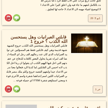
لحق جائت اربع مرات علي الاب فقط الرد دعنا ندرس الع
دد بالكامل لنفهم ما جاء فيه ولن اعلق كثيرا علي الاعداد ا
لا لتوضيح اشياء مهمه لان الاعداد لا حاجه لها لتعليق...
1يو 5: 20
قابلتي العبرانيات وهل يستحسن
الله الكذب ؟ خروج 1
قابلتي العبرانيات وهل يستحسن الله الكذب خروج الشبهة
شبهة قديمة وهي كيف قابلتين فقط هم المسؤلتين عن تول
يد العبرانيات الذي كان عدد رجالهم الف رجل اي النساء اي
ضا الف امراه تقريبا يحاول البعض كالعاده للدفاع عن عقي
دتهم التي احل فيها الههم الكذب ان يقولوا ان ربنا احل الك
ذب لانه احسن الي القابلتين لما كذبتا الرد فتعالوا معنا ندر
س الاعداد جيدا ولنفهم القصه خروج وكلم ملك مصر قابلت
ي العبرانيات اللتين اسم إحداهما شفرة واسم الأخرى فوع
ة ومعني اسماؤهم شفرة שׁפרה اي جميله فوعه ...
خر 1