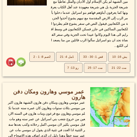
مين الشبهة لم يكن الإسلام أول الأديان والملل تعاطيا مع
شريعة الجزية بل هي شريعة معهودة عند أهل الكتاب يعرف
ونها كما يعرفون أبناؤهم فهاهم بنو اسرائيل عندما دخلوا بأ
مر الرب إلى الارض المقدسة مع نبيهم يشوع أخذوا الجزي
ة من الكنعانيين فيقول النص في سفر يشوع فلم يطردوا ا
لكنعانيين الساكنين في جازر فسكن الكنعانيون في وسط اف
رايم الى هذا اليوم وكانوا عبيدا تحت الجزية وفي سفر الق
ضاة نجد ان بنو اسرائيل سألوا الرب قائلين من منا يصعد ا
لى الكنع...
يش 16: 10
قض 1: 30 - 33
1مل 4: 21
2صم 8: 1 - 2
مت 22: 21
مت 17: 25
رو 13: 7
عمر موسي وهارون ومكان دفن
هارون
عمر موسي وهارون ومكان دفن هارون الشبهة هارون اكبر
من موسي بثلاث سنوات وهارون كان عمره سنه عندما تك
لم موسي وهارون مع فرعون ومات هارون في السنه الارب
عين من خروج شعب بني اسرائيل عن عمر سنه وهو مات
قبل موسي بكثير لان موسي اكمل رحلاته وكتب بعدها سف
ر التثنية اذا العدد في تثنية الذي يقول ان موسي مات عن
عمر سنه خطأ وهذا دليل ان الذي اضاف هذه الاصحاح الي