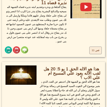
نذيره قضاه 11
يفتاح الجلعادي ونذره وتقديم ابنته نذيره قضاه الشبهة الم
سيحيه والذبائح البشرية يفتاح ينذر نذرا للرب اذا انتصر وتو
لى يفتاح على جلعاد وصار عليهم قائدا وملكا وارسل الى م
لك بنى عمون وطلب منه الايتعدى عليه وعلى ارضه حتى
لا تكون حربا ضارية لايستطيع بنى عمون الصمود امامها فع
بر يفتاح مصفاة جلعاد ومنها الى ارض بنى عمون وحين ذل
ك نذر يفتاح نذر وقال انه اذ انتصر على بنى عمون فاول م
ن يخرج من باب بيته لمقابلته عند عودته منتصرا من ارض
بنى عمو...
قض 11
هذا هو الاله الحق 1 يو 5: 20 هل
لقب الاله يعود علي المسيح ام
علي الاب ؟
هذا هو الاله الحق يو الشبهة قال احدهم عن العدد الذي ي
شير بوضوح الي لاهوت السيد المسيح في رسالة يوحنا الر
سول الأولى ونعلم أن ابن الله قد جاء وأعطانا بصيرة لنعر
ف الحق ونحن في الحق في ابنه يسوع المسيح هذا هو الإل
ه الحق والحياة الأبدية ان كلمة هذا تعود علي الله وليس ال
مسيح اولا كلمة اوتس اليوناني تشير للبعيد ثانيا كلمة الاله ا