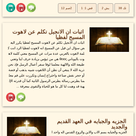
تك 38
يش 2
قض 1: 1
2صم 12
اثبات ان الانجيل تكلم عن لاهوت
المسيح لفظيا
اثبات ان الانجيل تكلم عن لاهوت المسيح لفظيا يكرر البع
ض سؤال اين قيل عن المسيح انه لاهوت لفظيا الرد اتت ك
لمة لاهوت بالعربي عدة مرات عن المسيح معني كلمة لاه
وت باليوناني θειος هي من ثيؤس بزيادة حرف ايتا وتعني
طبيعة الله والالهية معلمنا لوقا سفر أعمال الرسل فإذ نحن
ذرية الله لا ينبغي أن نظن أن اللاهوت شبيه بذهب أو فضة
أو حجر نقش صناعة واختراع إنسان وتكررت علي فم معل
منا بطرس رسالة بطرس الرسول الثانية كما أن قدرته الإل
هية قد وهبت لنا كل ما هو للحياة والتقوى بمعرفة ...
الجزيه والجبايه في العهد القديم
والجديد
الجزيه والجبايه بسم الاب والابن والروح القدس اله واحد ا