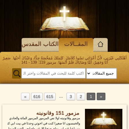
المقــالات
الكتاب المقدس
أَهْلَكَتْنِي غَيْرَتِي، لأَنَّ أَعْدَائِي نَسُوا كَلاَمَكَ. كَلِمَتُكَ مُمَحَّصَةٌ جِدًّا، وَعَبْدُكَ أَحَبَّهَا. صَغِيرٌ
أَنَا وَحَقِيرٌ، أَمَّا وَصَايَاكَ فَلَمْ أَنْسَهَا. مزمور 119: 139 - 141
…
616
615
3
2
1
مزمور 151 وقانونيته
مزمور وقانونيته اولا نص المزمور المزمور المائة والحادي
والخمسون انا صغيرا كنت في اخوتي وحدثا في بيت ابي كن
ت راعيا غنم ابي يداي صنعتا الارغن واصابعي الفت المزما