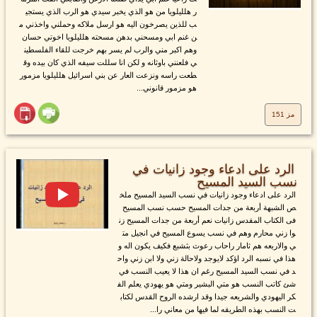
ر هلليلويا من هو الذي يخبر سيدي هو الرب الذي يستجي
ب للذين يصرخون اليه هو ارسل ملاكه وحملني واخذني م
ن غنم ابي ومسحني بدهن مسحته هلليلويا اخوتي حسان
وهم اكبر مني والرب لم يسر بهم خرجت للقاء الفلسطين
ي فلعنني باوثانه و لكن انا سللت سيفه الذي كان بيده وق
طعت راسه ونزعت العار عن بني اسرائيل هلليلويا مزمور
هو مزمور قانوني...
مز 151
الرد على ادعاء وجود زانيات في
نسب السيد المسيح
الرد على ادعاء وجود زانيات في نسب السيد المسيح ملخ
ص الشبهة أربعة من جدات المسيح حسب نسب المسيح
فى الكتاب المقدس زانيات نعم أربعة من جدات المسيح زن
وا زني محارم وهم في نسب يسوع المسيح في انجيل مت
ي والاربعه هم ثامار راحاب رعوث بثشبع فكيف يكون اله و
هذا في نسبه الرد اؤكد لايوجد ولاحالة زني ولا ابن زني واح
د في نسب السيد المسيح رغم ان هذا لا يعيب النسب في
شئ كاتب النسب هو متي البشير ومتي هو يهودي يعلم الف
كر اليهودي والشريعه جيدا وقد ارشده الروح القدس لكتاب
ت النسب بهذه الطريقه لما فيها من معاني را...